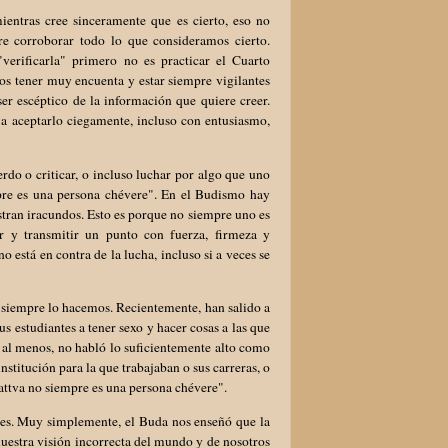
ientras cree sinceramente que es cierto, eso no
re corroborar todo lo que consideramos cierto.
erificarla" primero no es practicar el Cuarto
mos tener muy encuenta y estar siempre vigilantes
ser escéptico de la información que quiere creer.
 aceptarlo ciegamente, incluso con entusiasmo,
rdo o criticar, o incluso luchar por algo que uno
pre es una persona chévere". En el Budismo hay
ran iracundos. Esto es porque no siempre uno es
r y transmitir un punto con fuerza, firmeza y
 está en contra de la lucha, incluso si a veces se
o siempre lo hacemos. Recientemente, han salido a
 estudiantes a tener sexo y hacer cosas a las que
o al menos, no habló lo suficientemente alto como
nstitución para la que trabajaban o sus carreras, o
attva no siempre es una persona chévere".
es. Muy simplemente, el Buda nos enseñó que la
 nuestra visión incorrecta del mundo y de nosotros