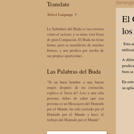
Translate
domingo
Select Language
▼
El 
los
La Sabiduría del Buda es tan extensa
como el océano, y su alma está llena
de gran Compasión. El Buda no tiene
Esta se
forma, pero se manifiesta de muchas
utiliza
formas, y nos predica por medio de
sus propias apariciones.
A difer
predic
Las Palabras del Buda
bien se
En este
"Si un buen hombre o una buena
mujer, después de mi extinción,
su apli
explica el
Sutra del Loto
a una sola
persona, debes de saber que esa
persona es un Mensajero del Honrado
por el Mundo, ha sido enviado por el
Honrado por el Mundo y hace el
trabajo del Honrado por el Mundo".