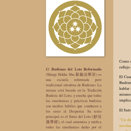
Como re
reflejo
El
Budismo del Loto Reformado
(Shingi Hokke Shu 新義法華宗) es
El Cua
una escuela reformada pero
Budismo
tradicional ortodoxa de Budismo. La
hablar 
misma está basada en la Tradición
mismos
Budista del Loto, y enseña que todas
implica
las enseñanzas y prácticas budistas
son medios hábiles que conducen a
El Sutr
los seres al Despertar. Su texto
principal es el Sutra del Loto (妙法
"Un dis
蓮華經), el cual armoniza y unifica
involu
todas las enseñanzas dadas por el