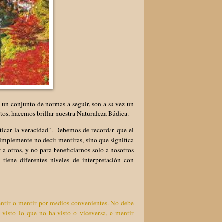
 un conjunto de normas a seguir, son a su vez un
tos, hacemos brillar nuestra Naturaleza Búdica.
ticar la veracidad". Debemos de recordar que el
implemente no decir mentiras, sino que significa
 a otros, y no para beneficiarnos solo a nosotros
tiene diferentes niveles de interpretación con
mentir o mentir por medios convenientes. No debe
 visto lo que no ha visto o viceversa, o mentir