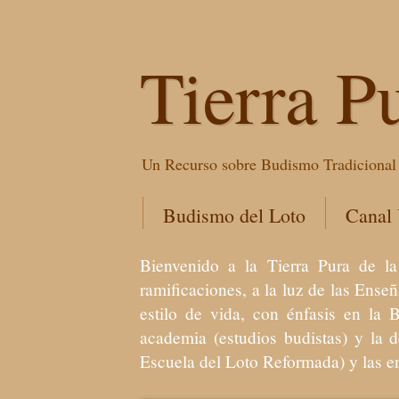
Tierra P
Un Recurso sobre Budismo Tradicional 
Budismo del Loto
Canal
Bienvenido a la Tierra Pura de
ramificaciones, a la luz de las Ens
estilo de vida, con énfasis en la 
academia (estudios budistas) y la 
Escuela del Loto Reformada) y las 