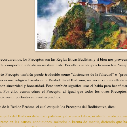
cordaremos, los Preceptos son las Reglas Eticas Budistas, y si bien nos proveen
 del comportamiento de un ser iluminado. Por ello, cuando practicamos los Precep
rto Precepto también puede traducido como "abstenerse de la falsedad" o "prac
 es una religión basada en la Verdad. En el Budismo, ser veraz va más allá de s
con sinceridad y honestidad. Pero también significa usar el habla para beneficiar
. Por ello, vemos cómo el Precepto, al igual que todos los otros Preceptos, 
ciones importantes en nuestra práctica.
a de la Red de Brahma, el cual estipula los Preceptos del Bodhisattva, dice:
cípulo del Buda no debe usar palabras y discursos falsos, ni alentar a otros a 
crarse en las causas, condiciones, métodos o karma de mentir, diciendo que ha