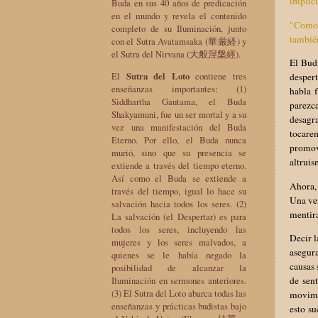
implíc
Buda en sus 40 años de predicación
en el mundo y revela el contenido
"Como 
completo de su Iluminación, junto
también
con el Sutra Avatamsaka (華厳経) y
el Sutra del Nirvana (大般涅槃經).
El Budi
El
Sutra del Loto
contiene tres
despert
enseñanzas importantes: (1)
habla f
Siddhartha Gautama, el Buda
parezc
Shakyamuni, fue un ser mortal y a su
desagra
vez una manifestación del Buda
tocare
Eterno. Por ello, el Buda nunca
promov
murió, sino que su presencia se
altruis
extiende a través del tiempo eterno.
Así como el Buda se extiende a
Ahora, 
través del tiempo, igual lo hace su
Una ve
salvación hacia todos los seres. (2)
mentir
La salvación (el Despertar) es para
todos los seres, incluyendo las
Decir l
mujeres y los seres malvados, a
asegura
quienes se le había negado la
causas 
posibilidad de alcanzar la
Iluminación en sermones anteriores.
de sen
(3) El Sutra del Loto abarca todas las
movimi
enseñanzas y prácticas budistas bajo
esto s