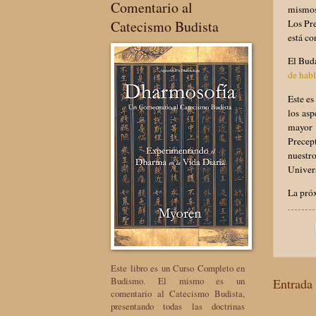
Comentario al
mismos.
Catecismo Budista
Los Pre
está co
El Bud
de habl
Este es
los asp
mayor 
Precep
nuestr
Univers
La pró
Este libro es un Curso Completo en
Budismo. El mismo es un
Entrada 
comentario al Catecismo Budista,
presentando todas las doctrinas