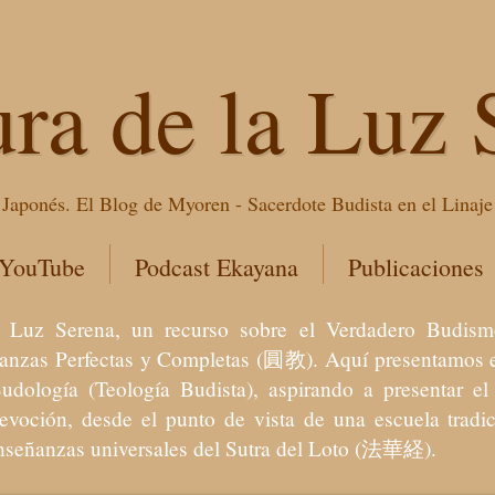
ura de la Luz 
Japonés. El Blog de Myoren - Sacerdote Budista en el Linaj
 YouTube
Podcast Ekayana
Publicaciones
 la Luz Serena, un recurso sobre el Verdadero Bu
eñanzas Perfectas y Completas (圓教). Aquí presentamos e
Budología (Teología Budista), aspirando a presentar 
devoción, desde el punto de vista de una escuela trad
enseñanzas universales del Sutra del Loto (法華経).