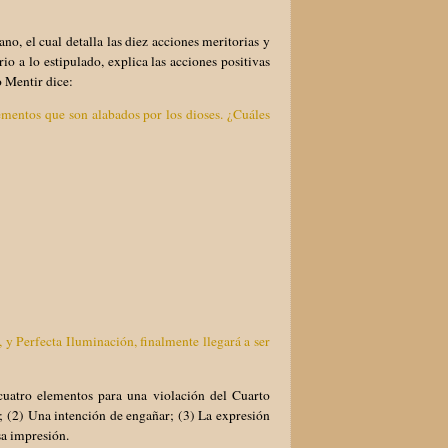
o, el cual detalla las diez acciones meritorias y
io a lo estipulado, explica las acciones positivas
 Mentir dice:
mentos que son alabados por los dioses. ¿Cuáles
 y Perfecta Iluminación, finalmente llegará a ser
uatro elementos para una violación del Cuarto
r; (2) Una intención de engañar; (3) La expresión
sa impresión.