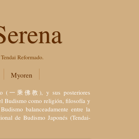
Serena
e Tendai Reformado.
Myoren
dismo (一乘佛教), y sus posteriores
l Budismo como religión, filosofía y
el Budismo balanceadamente entre la
icional de Budismo Japonés (Tendai-