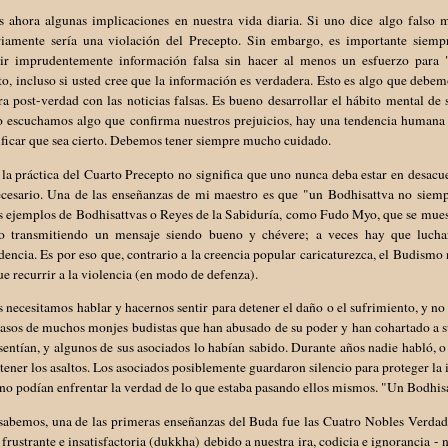
 ahora algunas implicaciones en nuestra vida diaria. Si uno dice algo falso m
riamente sería una violación del Precepto. Sin embargo, es importante siemp
ir imprudentemente información falsa sin hacer al menos un esfuerzo para "v
o, incluso si usted cree que la información es verdadera. Esto es algo que debe
ra post-verdad con las noticias falsas. Es bueno desarrollar el hábito mental de 
 escuchamos algo que confirma nuestros prejuicios, hay una tendencia humana a
ificar que sea cierto. Debemos tener siempre mucho cuidado.
la práctica del Cuarto Precepto no significa que uno nunca deba estar en desacue
ecesario. Una de las enseñanzas de mi maestro es que "un Bodhisattva no siem
 ejemplos de Bodhisattvas o Reyes de la Sabiduría, como Fudo Myo, que se muest
vo transmitiendo un mensaje siendo bueno y chévere; a veces hay que lucha
encia. Es por eso que, contrario a la creencia popular caricaturezca, el Budismo no
ue recurrir a la violencia (en modo de defenza).
 necesitamos hablar y hacernos sentir para detener el daño o el sufrimiento, y n
casos de muchos monjes budistas que han abusado de su poder y han cohartado a sus
entían, y algunos de sus asociados lo habían sabido. Durante años nadie habló, 
tener los asaltos. Los asociados posiblemente guardaron silencio para proteger la i
 no podían enfrentar la verdad de lo que estaba pasando ellos mismos. "Un Bodhis
abemos, una de las primeras enseñanzas del Buda fue las Cuatro Nobles Verdad
 frustrante e insatisfactoria (dukkha) debido a nuestra ira, codicia e ignorancia -