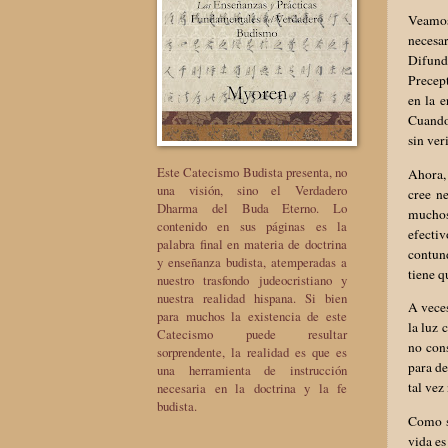
Veamos
necesa
Difund
Precept
en la e
Cuando
sin ver
Este Catecismo Budista presenta, no
Ahora, 
una visión, sino el Verdadero
cree n
Dharma del Buda Eterno. Lo
muchos
contenido en sus páginas es la
efecti
palabra final en materia de doctrina
contund
y enseñanza budista, atemperadas a
tiene q
nuestro trasfondo judeocristiano y
nuestra realidad hispana. Si bien
A veces
para muchos la existencia de este
la luz 
Catecismo puede resultar
no cons
sorprendente, la realidad es que es
para de
una herramienta de instrucción
tal vez
necesaria en la doctrina y la fe
budista.
Como s
vida es