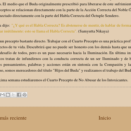
 El medio que el Buda originalmente prescribió para liberarse de este sufrimien
ceptos se relacionan directamente con la parte de la Acción Correcta del Noble 
nectado directamente con la parte del Habla Correcta del Óctuple Sendero.
a dijo:
"¿Y qué es el Habla Correcta? Es abstenerse de mentir, de hablar de forma
ar inútilmente: esto se llama el Habla Correcta".
(Samyutta Nikaya)
 un precepto bastante directo. Trabajar con el Cuarto Precepto es una práctica pro
ectos de tu vida. Descubrirá que no puede ser honesto con los demás hasta que u
desafío de todos, pero es un paso necesario hacia la Iluminación. En última in
tos tratan de infundirnos con la conducta correcta de un ser Iluminado y de h
os pensamientos, palabras y acciones están en sintonía con la Compasión y l
o, somos merecedores del título "Hijos del Buda" y realizamos el trabajo del B
xima semana estudiaremos el Cuarto Precepto de No Abusar de los Intoxicantes.
más reciente
Inicio