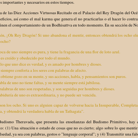
s importantes y necesarios en estos tiempos.
a de las Diez Acciones Virtuosas Recitado en el Palacio del Rey Dragón del Océan
eficios, así como el mal karma que genera el no practicarlas o el hacer lo contrar
finen el comportamiento de un Bodhisattva en todo momento. En su sección de No
én, ¡Oh Rey Dragón! Si uno abandona el mentir, entonces obtendrá los ocho ele
 ocho?
oca de uno siempre es pura, y tiene la fragancia de una flor de loto azul.
 es creído y obedecido por todo el mundo.
lo que uno dice es verdad, y es amado por hombres y dioses.
siempre conforta a los seres con palabras de afecto.
obtiene gozo en su mente, y sus acciones, habla, y pensamientos son puros.
abla de uno no tiene faltas, y su mente siempre está jubilosa.
palabras de uno son respetadas, y son seguidas por hombres y dioses.
abiduría de uno es extraordinaria, y no puede ser vencida.
son los ocho. Si uno es alguien capaz de volverse hacia la Insuperable, Completa,
, y obtendrá la verdadera habla de un Tathagata”.
Budismo Theravada, que presenta las enseñanzas del Budismo Primitivo, hay c
o: (1) Una situación o estado de cosas que no es cierto; algo sobre lo que menti
alsedad, ya sea con palabras, gestos o "lenguaje corporal"; y (4) Transmitir una fal