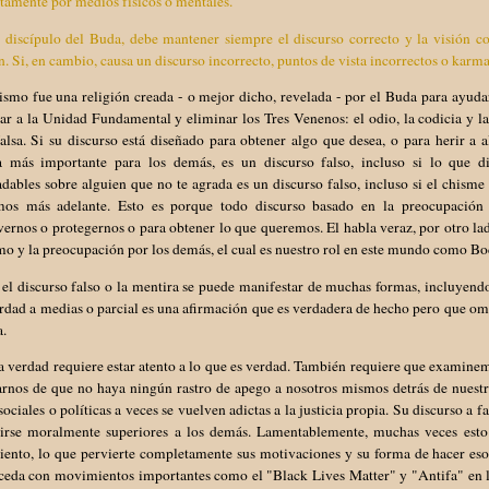
itamente por medios físicos o mentales.
discípulo del Buda, debe mantener siempre el discurso correcto y la visión co
. Si, en cambio, causa un discurso incorrecto, puntos de vista incorrectos o kar
smo fue una religión creada - o mejor dicho, revelada - por el Buda para ayudarle
ar a la Unidad Fundamental y eliminar los Tres Venenos: el odio, la codicia y la 
alsa. Si su discurso está diseñado para obtener algo que desea, o para herir a 
a más importante para los demás, es un discurso falso, incluso si lo que d
dables sobre alguien que no te agrada es un discurso falso, incluso si el chisme 
mos más adelante. Esto es porque todo discurso basado en la preocupació
ernos o protegernos o para obtener lo que queremos. El habla veraz, por otro l
mo y la preocupación por los demás, el cual es nuestro rol en este mundo como Bo
el discurso falso o la mentira se puede manifestar de muchas formas, incluyendo
rdad a medias o parcial es una afirmación que es verdadera de hecho pero que o
a.
a verdad requiere estar atento a lo que es verdad. También requiere que examin
rnos de que no haya ningún rastro de apego a nosotros mismos detrás de nuestra
sociales o políticas a veces se vuelven adictas a la justicia propia. Su discurso a
tirse moralmente superiores a los demás. Lamentablemente, muchas veces esto c
ento, lo que pervierte completamente sus motivaciones y su forma de hacer esos
uceda con movimientos importantes como el "Black Lives Matter" y "Antifa" en 