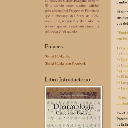
el Vehículo Único (Ekayana 法華一
cambio
乘), siendo todos medios válidos
para alcanzar el Despertar. Esto hace
El Sutr
que el mensaje del Sutra del Loto
sus ben
sea eterno, universal y abarcador. Es
que de
por esto que es la enseñanza máxima
del Buda en el mundo.
"Tambi
son los
Enlaces
1) La b
2) Uno
Shingi Hokke shu
3) Que 
Shingi Hokke Shu Facebook
4) Uno 
5) Uno 
6) El h
Libro Introductorio:
7) Las 
8) La s
“Estos 
un Buda
En el 
Precept
de la f