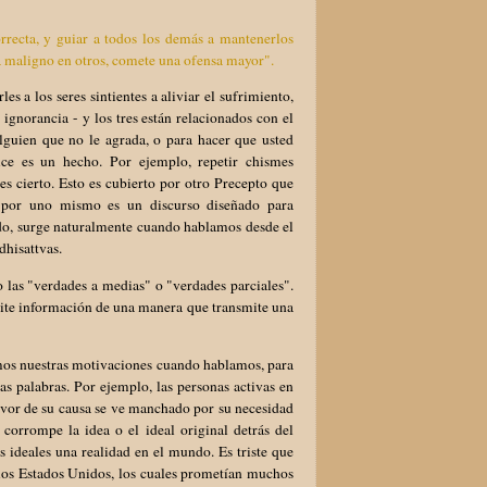
rrecta, y guiar a todos los demás a mantenerlos
ma maligno en otros, comete una ofensa mayor".
s a los seres sintientes a aliviar el sufrimiento,
ignorancia - y los tres están relacionados con el
alguien que no le agrada, o para hacer que usted
ice es un hecho. Por ejemplo, repetir chismes
es cierto. Esto es cubierto por otro Precepto que
n por uno mismo es un discurso diseñado para
ado, surge naturalmente cuando hablamos desde el
dhisattvas.
 las "verdades a medias" o "verdades parciales".
mite información de una manera que transmite una
emos nuestras motivaciones cuando hablamos, para
s palabras. Por ejemplo, las personas activas en
 favor de su causa se ve manchado por su necesidad
orrompe la idea o el ideal original detrás del
 ideales una realidad en el mundo. Es triste que
los Estados Unidos, los cuales prometían muchos