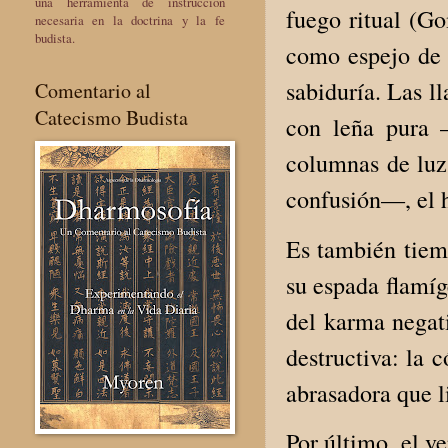
una herramienta de instrucción
fuego ritual (G
necesaria en la doctrina y la fe
budista.
como espejo de l
sabiduría. Las l
Comentario al
Catecismo Budista
con leña pura 
columnas de luz;
confusión—, el 
Es también tiem
su espada flamíg
del karma negat
destructiva: la 
abrasadora que l
Por último, el v