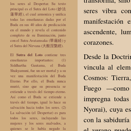
los seres al Despertar. Su texto
seres vibra co
principal es el Sutra del Loto (妙法
蓮華經), el cual armoniza y unifica
manifestación 
todas las enseñanzas dadas por el
Buda en sus 40 años de predicación
ascendente, lu
en el mundo y revela el contenido
completo de su Iluminación, junto
corazones.
con el Sutra Avatamsaka (華厳経) y
el Sutra del Nirvana (大般涅槃經).
Desde la Doctri
El
Sutra del Loto
contiene tres
enseñanzas importantes: (1)
vincula al ele
Siddhartha Gautama, el Buda
Shakyamuni, fue un ser mortal y a su
Cosmos: Tierra
vez una manifestación del Buda
Eterno. Por ello, el Buda nunca
Fuego —como s
murió, sino que su presencia se
extiende a través del tiempo eterno.
impregna todas
Así como el Buda se extiende a
través del tiempo, igual lo hace su
Nyorai), cuya es
salvación hacia todos los seres. (2)
La salvación (el Despertar) es para
con la sabiduría
todos los seres, incluyendo las
mujeres y los seres malvados, a
el verano puede
quienes se le había negado la