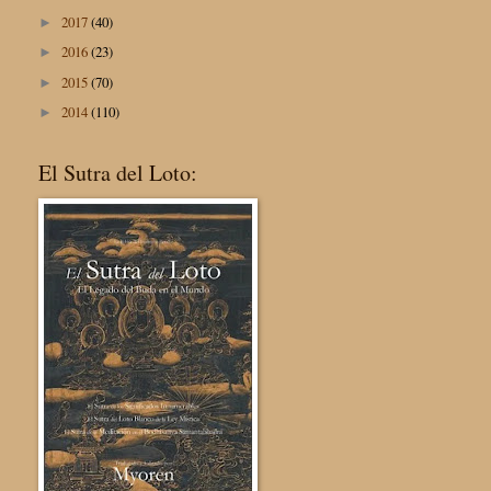
2017
(40)
►
2016
(23)
►
2015
(70)
►
2014
(110)
►
El Sutra del Loto: