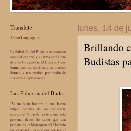
Translate
lunes, 14 de j
Select Language
▼
Brillando c
La Sabiduría del Buda es tan extensa
Budistas p
como el océano, y su alma está llena
de gran Compasión. El Buda no tiene
forma, pero se manifiesta de muchas
formas, y nos predica por medio de
sus propias apariciones.
Las Palabras del Buda
"Si un buen hombre o una buena
mujer, después de mi extinción,
explica el
Sutra del Loto
a una sola
persona, debes de saber que esa
persona es un Mensajero del Honrado
por el Mundo, ha sido enviado por el