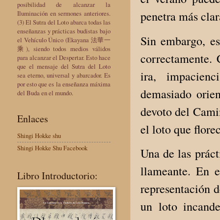
posibilidad de alcanzar la
penetra más cla
Iluminación en sermones anteriores.
(3) El Sutra del Loto abarca todas las
enseñanzas y prácticas budistas bajo
Sin embargo, es
el Vehículo Único (Ekayana 法華一
乘), siendo todos medios válidos
correctamente. 
para alcanzar el Despertar. Esto hace
que el mensaje del Sutra del Loto
ira, impacienc
sea eterno, universal y abarcador. Es
por esto que es la enseñanza máxima
demasiado orien
del Buda en el mundo.
devoto del Camin
Enlaces
el loto que flore
Shingi Hokke shu
Shingi Hokke Shu Facebook
Una de las práct
llameante. En e
Libro Introductorio:
representación d
un loto incand