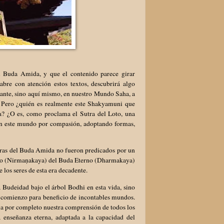
el Buda Amida, y que el contenido parece girar
bre con atención estos textos, descubrirá algo
tante, sino aquí mismo, en nuestro Mundo Saha, a
s. Pero ¿quién es realmente este Shakyamuni que
ia? ¿O es, como proclama el Sutra del Loto, una
en este mundo por compasión, adoptando formas,
utras del Buda Amida no fueron predicados por un
do (Nirmaṇakaya) del Buda Eterno (Dharmakaya)
 los seres de esta era decadente.
Budeidad bajo el árbol Bodhi en esta vida, sino
 comienzo para beneficio de incontables mundos.
rma por completo nuestra comprensión de todos los
enseñanza eterna, adaptada a la capacidad del