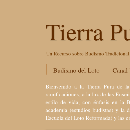
Tierra P
Un Recurso sobre Budismo Tradicional 
Budismo del Loto
Canal
Bienvenido a la Tierra Pura de
ramificaciones, a la luz de las Ens
estilo de vida, con énfasis en la 
academia (estudios budistas) y la 
Escuela del Loto Reformada) y las 