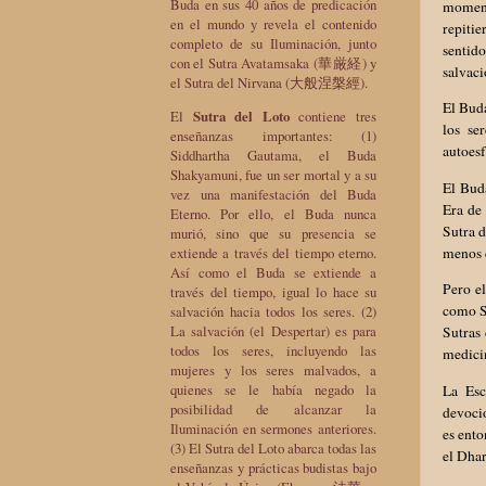
Buda en sus 40 años de predicación
moment
en el mundo y revela el contenido
repitie
completo de su Iluminación, junto
sentido
con el Sutra Avatamsaka (華厳経) y
salvaci
el Sutra del Nirvana (大般涅槃經).
El Bud
El
Sutra del Loto
contiene tres
los se
enseñanzas importantes: (1)
autoesf
Siddhartha Gautama, el Buda
Shakyamuni, fue un ser mortal y a su
El Buda
vez una manifestación del Buda
Era de
Eterno. Por ello, el Buda nunca
Sutra d
murió, sino que su presencia se
menos 
extiende a través del tiempo eterno.
Así como el Buda se extiende a
Pero el
través del tiempo, igual lo hace su
como S
salvación hacia todos los seres. (2)
La salvación (el Despertar) es para
Sutras
todos los seres, incluyendo las
medici
mujeres y los seres malvados, a
quienes se le había negado la
La Esc
posibilidad de alcanzar la
devoci
Iluminación en sermones anteriores.
es ento
(3) El Sutra del Loto abarca todas las
el Dha
enseñanzas y prácticas budistas bajo