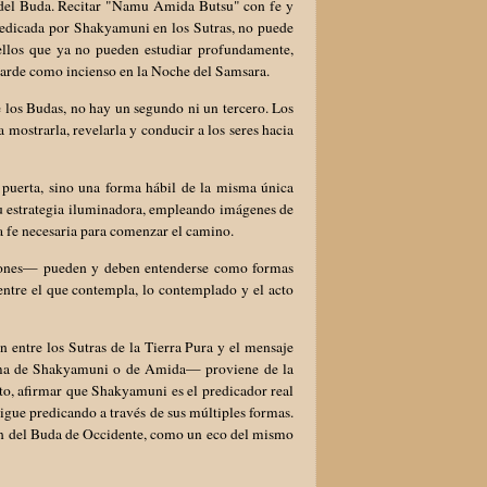
del Buda. Recitar "Namu Amida Butsu" con fe y
predicada por Shakyamuni en los Sutras, no puede
ellos que ya no pueden estudiar profundamente,
 arde como incienso en la Noche del Samsara.
de los Budas, no hay un segundo ni un tercero. Los
mostrarla, revelarla y conducir a los seres hacia
a puerta, sino una forma hábil de la misma única
su estrategia iluminadora, empleando imágenes de
 la fe necesaria para comenzar el camino.
ciones— pueden y deben entenderse como formas
 entre el que contempla, lo contemplado y el acto
n entre los Sutras de la Tierra Pura y el mensaje
orma de Shakyamuni o de Amida— proviene de la
to, afirmar que Shakyamuni es el predicador real
sigue predicando a través de sus múltiples formas.
 fin del Buda de Occidente, como un eco del mismo