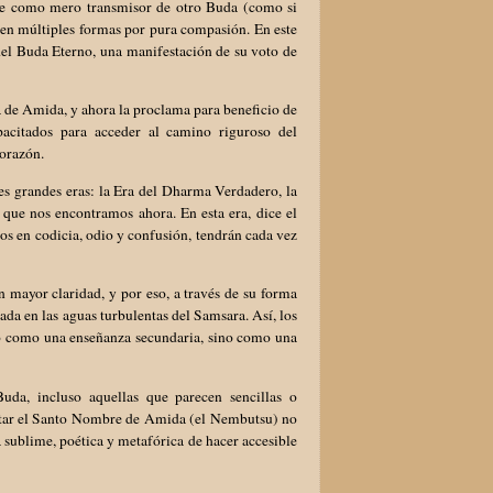
ce como mero transmisor de otro Buda (como si
 en múltiples formas por pura compasión. En este
 del Buda Eterno, una manifestación de su voto de
 de Amida, y ahora la proclama para beneficio de
pacitados para acceder al camino riguroso del
corazón.
res grandes eras: la Era del Dharma Verdadero, la
que nos encontramos ahora. En esta era, dice el
tos en codicia, odio y confusión, tendrán cada vez
 mayor claridad, y por eso, a través de su forma
a en las aguas turbulentas del Samsara. Así, los
no como una enseñanza secundaria, sino como una
uda, incluso aquellas que parecen sencillas o
ecitar el Santo Nombre de Amida (el Nembutsu) no
 sublime, poética y metafórica de hacer accesible