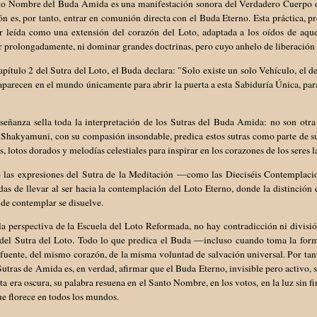
to Nombre del Buda Amida es una manifestación sonora del Verdadero Cuerpo 
n es, por tanto, entrar en comunión directa con el Buda Eterno. Esta práctica, 
er leída como una extensión del corazón del Loto, adaptada a los oídos de aqu
 prolongadamente, ni dominar grandes doctrinas, pero cuyo anhelo de liberación
apítulo 2 del Sutra del Loto, el Buda declara: "Solo existe un solo Vehículo, el 
parecen en el mundo únicamente para abrir la puerta a esta Sabiduría Única, para 
nseñanza sella toda la interpretación de los Sutras del Buda Amida: no son otr
. Shakyamuni, con su compasión insondable, predica estos sutras como parte de 
s, lotos dorados y melodías celestiales para inspirar en los corazones de los seres
o las expresiones del Sutra de la Meditación —como las Dieciséis Contempla
as de llevar al ser hacia la contemplación del Loto Eterno, donde la distinción
de contemplar se disuelve.
a perspectiva de la Escuela del Loto Reformada, no hay contradicción ni divisió
 del Sutra del Loto. Todo lo que predica el Buda —incluso cuando toma la f
uente, del mismo corazón, de la misma voluntad de salvación universal. Por tan
Sutras de Amida es, en verdad, afirmar que el Buda Eterno, invisible pero activo, 
ta era oscura, su palabra resuena en el Santo Nombre, en los votos, en la luz sin
e florece en todos los mundos.