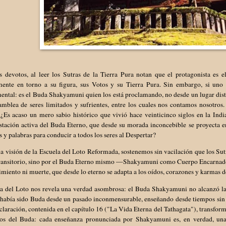
 devotos, al leer los Sutras de la Tierra Pura notan que el protagonista es 
mente en torno a su figura, sus Votos y su Tierra Pura. Sin embargo, si uno a
ental: es el Buda Shakyamuni quien los está proclamando, no desde un lugar dis
samblea de seres limitados y sufrientes, entre los cuales nos contamos nosotro
 ¿Es acaso un mero sabio histórico que vivió hace veinticinco siglos en la Ind
stación activa del Buda Eterno, que desde su morada inconcebible se proyecta 
 y palabras para conducir a todos los seres al Despertar?
a visión de la Escuela del Loto Reformada, sostenemos sin vacilación que los S
ransitorio, sino por el Buda Eterno mismo —Shakyamuni como Cuerpo Encarna
imiento ni muerte, que desde lo eterno se adapta a los oídos, corazones y karmas de
ra del Loto nos revela una verdad asombrosa: el Buda Shakyamuni no alcanzó la 
 había sido Buda desde un pasado inconmensurable, enseñando desde tiempos sin
claración, contenida en el capítulo 16 ("La Vida Eterna del Tathagata"), transfo
sos del Buda: cada enseñanza pronunciada por Shakyamuni es, en verdad, una 