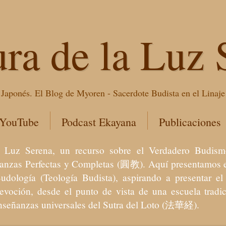
ura de la Luz 
Japonés. El Blog de Myoren - Sacerdote Budista en el Linaj
 YouTube
Podcast Ekayana
Publicaciones
 la Luz Serena, un recurso sobre el Verdadero Bu
eñanzas Perfectas y Completas (圓教). Aquí presentamos e
Budología (Teología Budista), aspirando a presentar 
devoción, desde el punto de vista de una escuela trad
enseñanzas universales del Sutra del Loto (法華経).