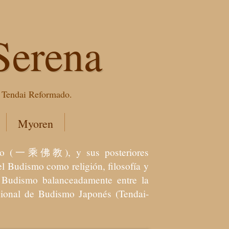
Serena
e Tendai Reformado.
Myoren
dismo (一乘佛教), y sus posteriores
l Budismo como religión, filosofía y
el Budismo balanceadamente entre la
icional de Budismo Japonés (Tendai-