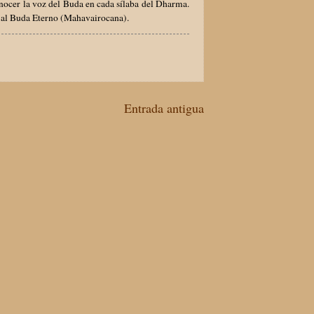
onocer la voz del Buda en cada sílaba del Dharma.
 al Buda Eterno (Mahavairocana).
Entrada antigua