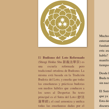
Muchos
entera
fundam
esta a
habla?
El
Budismo del Loto Reformado
manife
(Shingi Hokke Shu 新義法華宗) es
tiempos
una escuela reformada pero
tradicional ortodoxa de Budismo. La
Desde l
misma está basada en la Tradición
Buda t
Budista del Loto, y enseña que todas
sin nac
las enseñanzas y prácticas budistas
son medios hábiles que conducen a
El Sut
los seres al Despertar. Su texto
que ya
principal es el Sutra del Loto (妙法
Esta de
蓮華經), el cual armoniza y unifica
discur
todas las enseñanzas dadas por el