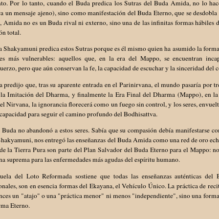
o. Por lo tanto, cuando el Buda predica los Sutras del Buda Amida, no lo ha
ra un mensaje ajeno), sino como manifestación del Buda Eterno, que se desdobla
, Amida no es un Buda rival ni externo, sino una de las infinitas formas hábiles
ón total.
a Shakyamuni predica estos Sutras porque es él mismo quien ha asumido la forma
res más vulnerables: aquellos que, en la era del Mappo, se encuentran inca
uerzo, pero que aún conservan la fe, la capacidad de escuchar y la sinceridad del 
 predijo que, tras su aparente entrada en el Parinirvana, el mundo pasaría por t
 la Imitación del Dharma, y finalmente la Era Final del Dharma (Mappo), en la 
el Nirvana, la ignorancia florecerá como un fuego sin control, y los seres, envuel
capacidad para seguir el camino profundo del Bodhisattva.
 Buda no abandonó a estos seres. Sabía que su compasión debía manifestarse con
hakyamuni, nos entregó las enseñanzas del Buda Amida como una red de oro echad
 de la Tierra Pura son parte del Plan Salvador del Buda Eterno para el Mappo: 
na suprema para las enfermedades más agudas del espíritu humano.
uela del Loto Reformada sostiene que todas las enseñanzas auténticas del B
onales, son en esencia formas del Ekayana, el Vehículo Único. La práctica de r
nces un "atajo" o una "práctica menor" ni menos "independiente", sino una forma
rma Eterno.