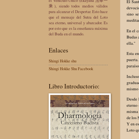
el Vehículo Único (Ekayana 法華一
El San
乘), siendo todos medios válidos
devoció
para alcanzar el Despertar. Esto hace
sino s
que el mensaje del Sutra del Loto
meditar
sea eterno, universal y abarcador. Es
por esto que es la enseñanza máxima
En el c
del Buda en el mundo.
Budas a
ella."
Enlaces
Esta e
puerta
Shingi Hokke shu
paraíso
Shingi Hokke Shu Facebook
Inclus
graduad
Libro Introductorio:
mismo 
Desde l
eterno
misma f
de los 
Y en es
Loto qu