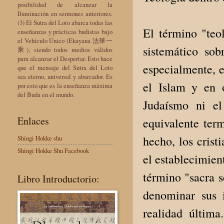
posibilidad de alcanzar la
Iluminación en sermones anteriores.
(3) El Sutra del Loto abarca todas las
El término "teo
enseñanzas y prácticas budistas bajo
el Vehículo Único (Ekayana 法華一
sistemático sob
乘), siendo todos medios válidos
para alcanzar el Despertar. Esto hace
especialmente, e
que el mensaje del Sutra del Loto
sea eterno, universal y abarcador. Es
el Islam y en 
por esto que es la enseñanza máxima
del Buda en el mundo.
Judaísmo ni el
Enlaces
equivalente term
hecho, los crist
Shingi Hokke shu
Shingi Hokke Shu Facebook
el establecimient
término "sacra s
Libro Introductorio:
denominar sus 
realidad última