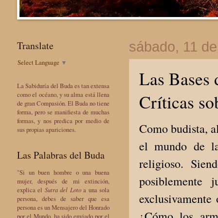
Translate
sábado, 11 de
Select Language
▼
Las Bases d
La Sabiduría del Buda es tan extensa
Críticas so
como el océano, y su alma está llena
de gran Compasión. El Buda no tiene
forma, pero se manifiesta de muchas
formas, y nos predica por medio de
Como budista, a
sus propias apariciones.
el mundo de la
Las Palabras del Buda
religioso. Sie
"Si un buen hombre o una buena
posiblemente j
mujer, después de mi extinción,
explica el
Sutra del Loto
a una sola
exclusivamente o
persona, debes de saber que esa
persona es un Mensajero del Honrado
¿Cómo los armo
por el Mundo, ha sido enviado por el