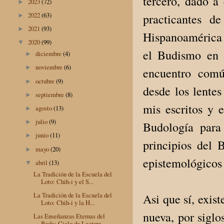
tercero, dado a
2023
(72)
►
2022
(63)
practicantes d
►
2021
(93)
►
Hispanoamérica c
2020
(99)
▼
el Budismo en 
diciembre
(4)
►
noviembre
(6)
►
encuentro comú
octubre
(9)
►
desde los lentes
septiembre
(8)
►
mis escritos y 
agosto
(13)
►
julio
(9)
►
Budología para
junio
(11)
►
principios del 
mayo
(20)
►
epistemológicos 
abril
(13)
▼
La Tradición de la Escuela del
Loto: Chih-i y el S...
La Tradición de la Escuela del
Asi que sí, exis
Loto: Chih-i y la H...
nueva, por siglo
Las Enseñanzas Eternas del
Buda: Ciclo de Lectura ...