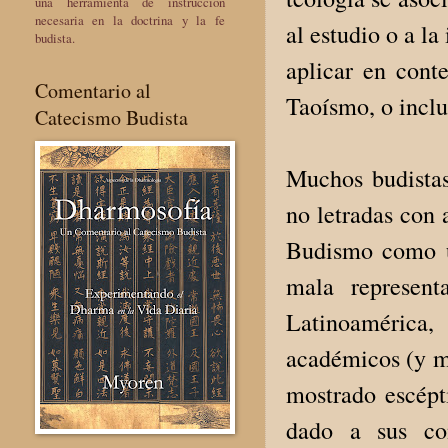
una herramienta de instrucción
necesaria en la doctrina y la fe
al estudio o a la
budista.
aplicar en cont
Comentario al
Taoísmo, o inclu
Catecismo Budista
Muchos budistas
no letradas con 
Budismo como un
mala represent
Latinoamérica,
académicos (y mu
mostrado escépti
dado a sus con