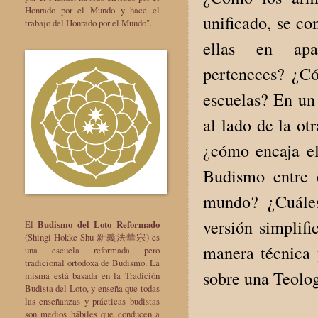
Honrado por el Mundo y hace el
unificado, se c
trabajo del Honrado por el Mundo".
ellas en apa
perteneces? ¿Có
escuelas? En un 
al lado de la ot
¿cómo encaja e
Budismo entre e
mundo? ¿Cuáles
versión simplifi
El
Budismo del Loto Reformado
(Shingi Hokke Shu 新義法華宗) es
manera técnica y
una escuela reformada pero
tradicional ortodoxa de Budismo. La
sobre una Teolog
misma está basada en la Tradición
Budista del Loto, y enseña que todas
las enseñanzas y prácticas budistas
son medios hábiles que conducen a