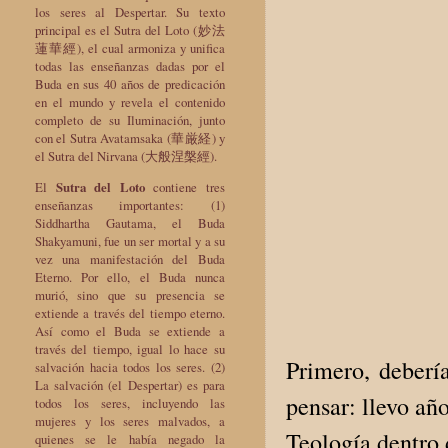
los seres al Despertar. Su texto
principal es el Sutra del Loto (妙法
蓮華經), el cual armoniza y unifica
todas las enseñanzas dadas por el
Buda en sus 40 años de predicación
en el mundo y revela el contenido
completo de su Iluminación, junto
con el Sutra Avatamsaka (華厳経) y
el Sutra del Nirvana (大般涅槃經).
El
Sutra del Loto
contiene tres
enseñanzas importantes: (1)
Siddhartha Gautama, el Buda
Shakyamuni, fue un ser mortal y a su
vez una manifestación del Buda
Eterno. Por ello, el Buda nunca
murió, sino que su presencia se
extiende a través del tiempo eterno.
Así como el Buda se extiende a
través del tiempo, igual lo hace su
Primero, deberí
salvación hacia todos los seres. (2)
La salvación (el Despertar) es para
pensar: llevo añ
todos los seres, incluyendo las
mujeres y los seres malvados, a
Teología dentro
quienes se le había negado la