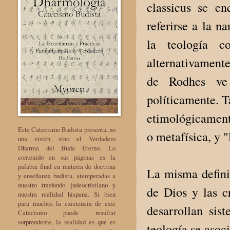
classicus se e
referirse a la n
la teología c
alternativamente
de Rodhes ve 
políticamente. T
etimológicamente
Este Catecismo Budista presenta, no
o metafísica, y "
una visión, sino el Verdadero
Dharma del Buda Eterno. Lo
contenido en sus páginas es la
palabra final en materia de doctrina
La misma definic
y enseñanza budista, atemperadas a
nuestro trasfondo judeocristiano y
de Dios y las cr
nuestra realidad hispana. Si bien
para muchos la existencia de este
desarrollan sis
Catecismo puede resultar
sorprendente, la realidad es que es
teología se asoc