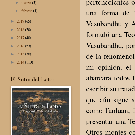
pertenecientes o
marzo
(5)
►
una forma de T
febrero
(1)
►
2019
(65)
Vasubandhu y As
►
2018
(70)
►
formuló una Teol
2017
(40)
►
Vasubandhu, por 
2016
(23)
►
de la fenomenol
2015
(70)
►
2014
(110)
►
mi opinión, el
abarcara todos l
El Sutra del Loto:
escribir su trat
que aún sigue s
como Tanluan, Da
presentar una Te
Otros monjes co