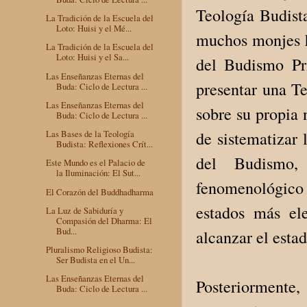
Teología Budista
La Tradición de la Escuela del
Loto: Huisi y el Mé...
muchos monjes h
La Tradición de la Escuela del
Loto: Huisi y el Sa...
del Budismo Pri
Las Enseñanzas Eternas del
presentar una Te
Buda: Ciclo de Lectura ...
Las Enseñanzas Eternas del
sobre su propia 
Buda: Ciclo de Lectura ...
de sistematizar 
Las Bases de la Teología
Budista: Reflexiones Crít...
del Budismo,
Este Mundo es el Palacio de
la Iluminación: El Sut...
fenomenológico d
El Corazón del Buddhadharma
estados más ele
La Luz de Sabiduría y
Compasión del Dharma: El
Bud...
alcanzar el esta
Pluralismo Religioso Budista:
Ser Budista en el Un...
Las Enseñanzas Eternas del
Posteriormen
Buda: Ciclo de Lectura ...