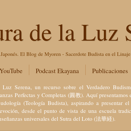
ura de la Luz 
Japonés. El Blog de Myoren - Sacerdote Budista en el Linaj
 YouTube
Podcast Ekayana
Publicaciones
 la Luz Serena, un recurso sobre el Verdadero Bu
eñanzas Perfectas y Completas (圓教). Aquí presentamos e
Budología (Teología Budista), aspirando a presentar 
devoción, desde el punto de vista de una escuela trad
enseñanzas universales del Sutra del Loto (法華経).