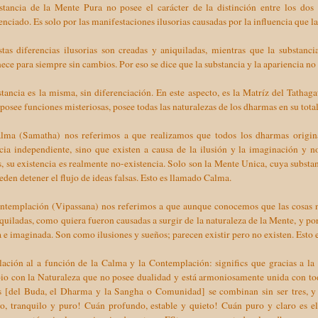
stancia de la Mente Pura no posee el carácter de la distinción entre los do
enciado. Es solo por las manifestaciones ilusorias causadas por la influencia que l
tas diferencias ilusorias son creadas y aniquiladas, mientras que la substanci
ce para siempre sin cambios. Por eso se dice que la substancia y la apariencia n
tancia es la misma, sin diferenciación. En este aspecto, es la Matríz del Tatha
posee funciones misteriosas, posee todas las naturalezas de los dharmas en su tot
lma (Samatha) nos referimos a que realizamos que todos los dharmas origin
ncia independiente, sino que existen a causa de la ilusión y la imaginación y 
, su existencia es realmente no-existencia. Solo son la Mente Unica, cuya substa
eden detener el flujo de ideas falsas. Esto es llamado Calma.
ntemplación (Vipassana) nos referimos a que aunque conocemos que las cosas no
quiladas, como quiera fueron causadas a surgir de la naturaleza de la Mente, y p
a e imaginada. Son como ilusiones y sueños; parecen existir pero no existen. Est
lación al a función de la Calma y la Contemplación: significs que gracias a la
io con la Naturaleza que no posee dualidad y está armoniosamente unida con tod
s [del Buda, el Dharma y la Sangha o Comunidad] se combinan sin ser tres, y 
o, tranquilo y puro! Cuán profundo, estable y quieto! Cuán puro y claro es el 