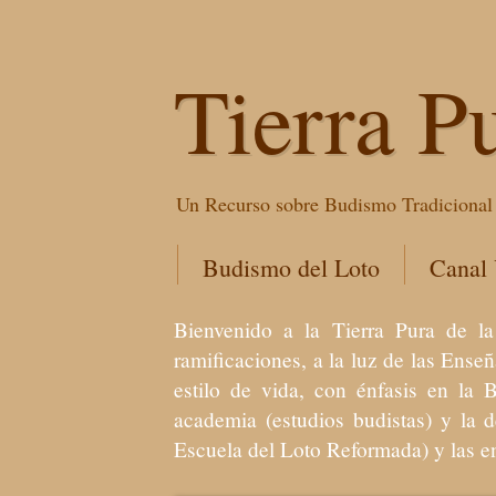
Tierra P
Un Recurso sobre Budismo Tradicional 
Budismo del Loto
Canal
Bienvenido a la Tierra Pura de
ramificaciones, a la luz de las Ens
estilo de vida, con énfasis en la 
academia (estudios budistas) y la 
Escuela del Loto Reformada) y las 