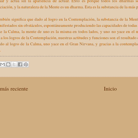
nar y actúa sin la apariencia de actuar. ESto es porque todos los dharmas 
ciación, y la naturaleza de la Mente es un dharma. Esta es la substancia de la má
ambién significa que dado al logro en la Contemplación, la substancia de la Me
ifestados sin obstáculos, espontáneamente produciendo las capacidades de todas 
de la Calma, la mente de uno es la misma en todos lados, y uno no yace en el 
 a los logros de la Contemplación, nuestras actitudes y funciones son el resultado
do al logro de la Calma, uno yace en el Gran Nirvana, y gracias a la contemplac
.
más reciente
Inicio