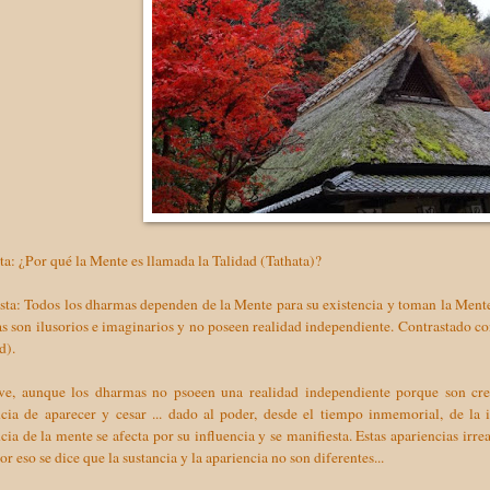
a: ¿Por qué la Mente es llamada la Talidad (Tathata)?
ta: Todos los dharmas dependen de la Mente para su existencia y toman la Mente 
 son ilusorios e imaginarios y no poseen realidad independiente. Contrastado co
d).
ive, aunque los dharmas no psoeen una realidad independiente porque son crea
ncia de aparecer y cesar ... dado al poder, desde el tiempo inmemorial, de la 
cia de la mente se afecta por su influencia y se manifiesta. Estas apariencias irr
or eso se dice que la sustancia y la apariencia no son diferentes...