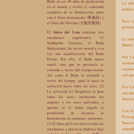
Buda en sus 40 años de predicación
La sub
en el mundo y revela el contenido
indifer
completo de su Iluminación, junto
con el Sutra Avatamsaka (華厳経) y
Pero es
el Sutra del Nirvana (大般涅槃經).
permane
El
Sutra del Loto
contiene tres
enseñanzas importantes: (1)
La subs
Siddhartha Gautama, el Buda
Matríz 
Shakyamuni, fue un ser mortal y a su
vez una manifestación del Buda
Por Ca
Eterno. Por ello, el Buda nunca
existe
murió, sino que su presencia se
creados
extiende a través del tiempo eterno.
esto pu
Así como el Buda se extiende a
través del tiempo, igual lo hace su
salvación hacia todos los seres. (2)
Por Co
La salvación (el Despertar) es para
son ani
todos los seres, incluyendo las
ilusori
mujeres y los seres malvados, a
quienes se le había negado la
Con re
posibilidad de alcanzar la
Princip
Iluminación en sermones anteriores.
Tesoro
(3) El Sutra del Loto abarca todas las
calmad
enseñanzas y prácticas budistas bajo