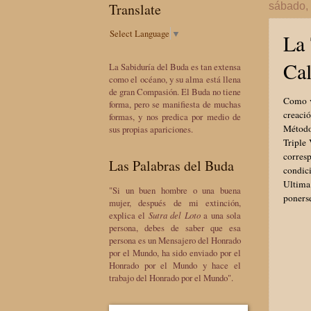
Translate
sábado, 
Select Language
▼
La 
Ca
La Sabiduría del Buda es tan extensa
como el océano, y su alma está llena
de gran Compasión. El Buda no tiene
Como vi
forma, pero se manifiesta de muchas
creaci
formas, y nos predica por medio de
Método
sus propias apariciones.
Triple
corres
Las Palabras del Buda
condic
Ultima
"Si un buen hombre o una buena
ponerse
mujer, después de mi extinción,
explica el
Sutra del Loto
a una sola
persona, debes de saber que esa
persona es un Mensajero del Honrado
por el Mundo, ha sido enviado por el
Honrado por el Mundo y hace el
trabajo del Honrado por el Mundo".