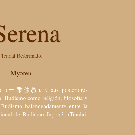
Serena
e Tendai Reformado.
Myoren
dismo (一乘佛教), y sus posteriores
l Budismo como religión, filosofía y
el Budismo balanceadamente entre la
icional de Budismo Japonés (Tendai-