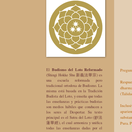
El
Budismo del Loto Reformado
Pregunt
(Shingi Hokke Shu 新義法華宗) es
una escuela reformada pero
Respues
tradicional ortodoxa de Budismo. La
dharmas
misma está basada en la Tradición
(Talida
Budista del Loto, y enseña que todas
las enseñanzas y prácticas budistas
Inclus
son medios hábiles que conducen a
aparie
los seres al Despertar. Su texto
substan
principal es el Sutra del Loto (妙法
蓮華經), el cual armoniza y unifica
Pura. P
todas las enseñanzas dadas por el