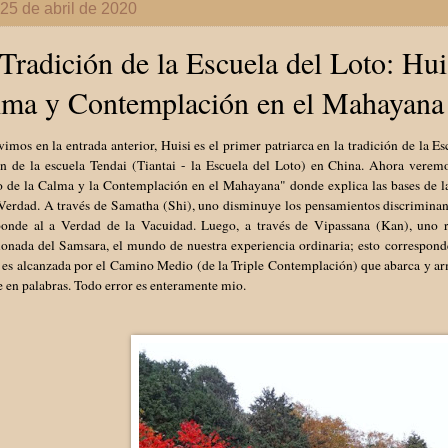
25 de abril de 2020
Tradición de la Escuela del Loto: Hu
lma y Contemplación en el Mahayana
mos en la entrada anterior, Huisi es el primer patriarca en la tradición de la Es
ón de la escuela Tendai (Tiantai - la Escuela del Loto) en China. Ahora verem
 de la Calma y la Contemplación en el Mahayana" donde explica las bases de l
 Verdad. A través de Samatha (Shi), uno disminuye los pensamientos discriminan
ponde al a Verdad de la Vacuidad. Luego, a través de Vipassana (Kan), uno r
ionada del Samsara, el mundo de nuestra experiencia ordinaria; esto correspond
 es alcanzada por el Camino Medio (de la Triple Contemplación) que abarca y ar
 en palabras. Todo error es enteramente mio.