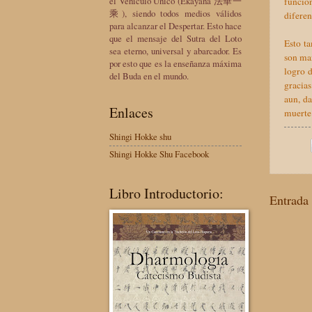
el Vehículo Único (Ekayana 法華一
funcio
乘), siendo todos medios válidos
diferen
para alcanzar el Despertar. Esto hace
que el mensaje del Sutra del Loto
Esto t
sea eterno, universal y abarcador. Es
son man
por esto que es la enseñanza máxima
logro 
del Buda en el mundo.
gracias
aun, da
Enlaces
muerte
Shingi Hokke shu
Shingi Hokke Shu Facebook
Libro Introductorio:
Entrada 