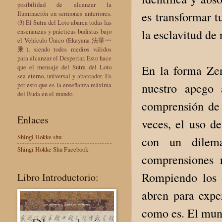
posibilidad de alcanzar la
Iluminación en sermones anteriores.
es transformar t
(3) El Sutra del Loto abarca todas las
enseñanzas y prácticas budistas bajo
la esclavitud de 
el Vehículo Único (Ekayana 法華一
乘), siendo todos medios válidos
para alcanzar el Despertar. Esto hace
que el mensaje del Sutra del Loto
En la forma Zen
sea eterno, universal y abarcador. Es
por esto que es la enseñanza máxima
nuestro apego 
del Buda en el mundo.
comprensión de 
Enlaces
veces, el uso d
Shingi Hokke shu
con un dilema
Shingi Hokke Shu Facebook
comprensiones r
Rompiendo los l
Libro Introductorio:
abren para expe
como es. El mun