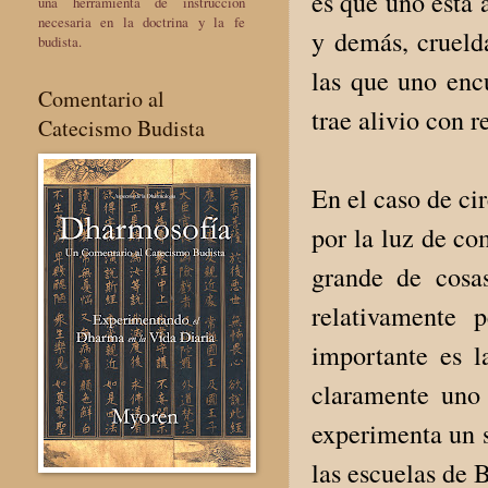
es que uno está 
una herramienta de instrucción
necesaria en la doctrina y la fe
y demás, crueld
budista.
las que uno encu
Comentario al
trae alivio con 
Catecismo Budista
En el caso de ci
por la luz de c
grande de cosas
relativamente 
importante es l
claramente uno
experimenta un 
las escuelas de 