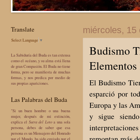
Translate
miércoles, 15
Select Language
▼
Budismo Ti
La Sabiduría del Buda es tan extensa
Elementos B
como el océano, y su alma está llena
de gran Compasión. El Buda no tiene
forma, pero se manifiesta de muchas
formas, y nos predica por medio de
El Budismo Tierr
sus propias apariciones.
esparció por tod
Las Palabras del Buda
Europa y las Amé
"Si un buen hombre o una buena
y sigue siend
mujer, después de mi extinción,
explica el
Sutra del Loto
a una sola
interpretaciones
persona, debes de saber que esa
persona es un Mensajero del Honrado
remontan más de
por el Mundo, ha sido enviado por el