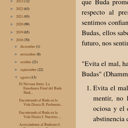
que Buda prome
2023
(72)
►
2022
(63)
►
respecto al pre
2021
(93)
►
sentimos confian
2020
(99)
►
Budas, ellos sab
2019
(65)
►
2018
(70)
▼
futuro, nos sent
diciembre
(1)
►
noviembre
(8)
►
"Evita el mal, ha
octubre
(21)
►
septiembre
(22)
►
Budas" (Dhamm
agosto
(13)
▼
El Nirvana Sutra: La
Evita el ma
Enseñanza Final del Buda
Shak...
mentir, no 
Encontrando al Buda en la
Vida Diaria II: Perfumán...
ociosa y el
Encontrando al Buda en la
Vida Diaria I: Nuestras ...
abstinencia 
Acercándonos al Budismo I: