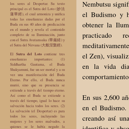
Nembutsu signifi
los seres al Despertar. Su texto
principal es el Sutra del Loto (妙法
el Budismo y h
蓮華經), el cual armoniza y unifica
todas las enseñanzas dadas por el
obtener la Ilu
Buda en sus 40 años de predicación
en el mundo y revela el contenido
practicado r
completo de su Iluminación, junto
con el Sutra Avatamsaka (華厳経) y
meditativamente
el Sutra del Nirvana (大般涅槃經).
El
Sutra del Loto
contiene tres
el Zen), visuali
enseñanzas importantes: (1)
Siddhartha Gautama, el Buda
en la vida dia
Shakyamuni, fue un ser mortal y a su
vez una manifestación del Buda
comportamiento e
Eterno. Por ello, el Buda nunca
murió, sino que su presencia se
extiende a través del tiempo eterno.
Así como el Buda se extiende a
En sus 2,600 añ
través del tiempo, igual lo hace su
salvación hacia todos los seres. (2)
en el Budismo. 
La salvación (el Despertar) es para
todos los seres, incluyendo las
creando así un
mujeres y los seres malvados, a
quienes se le había negado la
identifica y abs