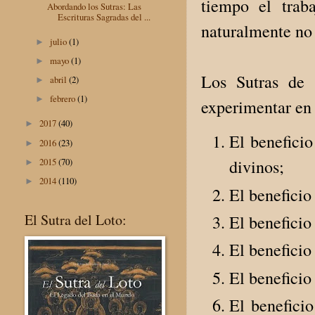
tiempo el trab
Abordando los Sutras: Las
Escrituras Sagradas del ...
naturalmente no
julio
(1)
►
mayo
(1)
►
Los Sutras de 
abril
(2)
►
febrero
(1)
►
experimentar en
2017
(40)
►
El beneficio
2016
(23)
►
2015
(70)
divinos;
►
2014
(110)
►
El beneficio
El Sutra del Loto:
El beneficio
El beneficio
El beneficio
El benefici