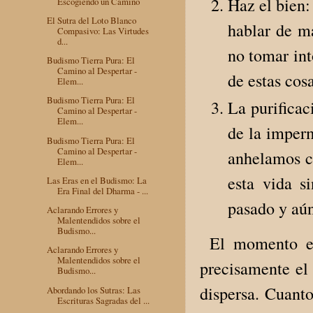
Haz el bien:
Escogiendo un Camino
El Sutra del Loto Blanco
hablar de ma
Compasivo: Las Virtudes
d...
no tomar int
Budismo Tierra Pura: El
Camino al Despertar -
de estas cosa
Elem...
Budismo Tierra Pura: El
La purificac
Camino al Despertar -
Elem...
de la imperm
Budismo Tierra Pura: El
Camino al Despertar -
anhelamos co
Elem...
esta vida s
Las Eras en el Budismo: La
Era Final del Dharma - ...
pasado y aún
Aclarando Errores y
Malentendidos sobre el
Budismo...
El momento en 
Aclarando Errores y
Malentendidos sobre el
precisamente el
Budismo...
dispersa. Cuanto
Abordando los Sutras: Las
Escrituras Sagradas del ...