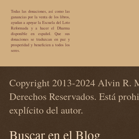
Todas las donaciones, así como las
ganancias por la venta de los libros,
ayudan a apoyar la Escuela del Loto
Reformada y a hacer el Dharma
disponible en español. Que sus
donaciones se traduzcan en paz y
prosperidad y beneficien a todos los
seres.
Copyright 2013-2024 Alvin R. M
Derechos Reservados. Está prohi
explícito del autor.
Buscar en el Blog