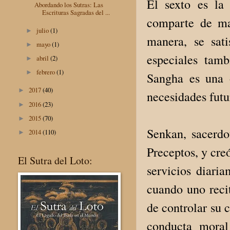
El sexto es la
Abordando los Sutras: Las
Escrituras Sagradas del ...
comparte de ma
julio
(1)
►
manera, se sati
mayo
(1)
►
especiales tam
abril
(2)
►
febrero
(1)
►
Sangha es una o
2017
(40)
►
necesidades fut
2016
(23)
►
2015
(70)
►
Senkan, sacerdo
2014
(110)
►
Preceptos, y cre
El Sutra del Loto:
servicios diari
cuando uno recit
de controlar su 
conducta moral