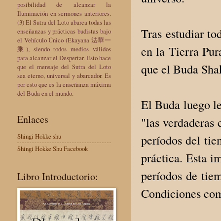
posibilidad de alcanzar la
Iluminación en sermones anteriores.
(3) El Sutra del Loto abarca todas las
Tras estudiar to
enseñanzas y prácticas budistas bajo
el Vehículo Único (Ekayana 法華一
en la Tierra Pu
乘), siendo todos medios válidos
para alcanzar el Despertar. Esto hace
que el Buda Sha
que el mensaje del Sutra del Loto
sea eterno, universal y abarcador. Es
por esto que es la enseñanza máxima
del Buda en el mundo.
El Buda luego le
Enlaces
"las verdaderas 
Shingi Hokke shu
períodos del tie
Shingi Hokke Shu Facebook
práctica. Esta i
períodos de tiem
Libro Introductorio:
Condiciones como