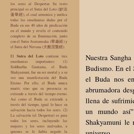
los seres al Despertar. Su texto
principal es el Sutra del Loto (妙法
蓮華經), el cual armoniza y unifica
todas las enseñanzas dadas por el
Buda en sus 40 años de predicación
en el mundo y revela el contenido
completo de su Iluminación, junto
con el Sutra Avatamsaka (華厳経) y
el Sutra del Nirvana (大般涅槃經).
Nuestra Sangha s
El
Sutra del Loto
contiene tres
enseñanzas importantes: (1)
Budismo. En el S
Siddhartha Gautama, el Buda
Shakyamuni, fue un ser mortal y a su
el Buda nos en
vez una manifestación del Buda
Eterno. Por ello, el Buda nunca
abrumadora desg
murió, sino que su presencia se
extiende a través del tiempo eterno.
llena de sufrimi
Así como el Buda se extiende a
través del tiempo, igual lo hace su
un mundo así".
salvación hacia todos los seres. (2)
La salvación (el Despertar) es para
Shakyamuni le m
todos los seres, incluyendo las
mujeres y los seres malvados, a
universo.
quienes se le había negado la