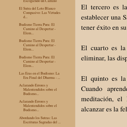
Escogiendo un Camino
El tercero es 
El Sutra del Loto Blanco
Compasivo: Las Virtudes
establecer una S
d...
Budismo Tierra Pura: El
tener éxito en s
Camino al Despertar -
Elem...
Budismo Tierra Pura: El
Camino al Despertar -
El cuarto es la
Elem...
eliminar, las di
Budismo Tierra Pura: El
Camino al Despertar -
Elem...
Las Eras en el Budismo: La
El quinto es l
Era Final del Dharma - ...
Aclarando Errores y
Cuando aprend
Malentendidos sobre el
Budismo...
meditación, el
Aclarando Errores y
Malentendidos sobre el
alcanzar es la fe
Budismo...
Abordando los Sutras: Las
Escrituras Sagradas del ...