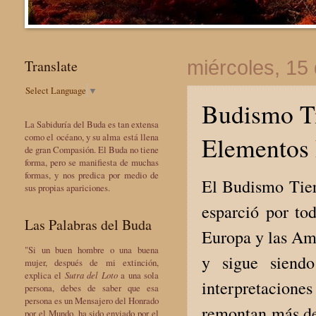
Translate
miércoles, 15
Select Language
▼
Budismo Ti
La Sabiduría del Buda es tan extensa
Elementos B
como el océano, y su alma está llena
de gran Compasión. El Buda no tiene
forma, pero se manifiesta de muchas
formas, y nos predica por medio de
El Budismo Tierr
sus propias apariciones.
esparció por tod
Las Palabras del Buda
Europa y las Amé
"Si un buen hombre o una buena
y sigue siend
mujer, después de mi extinción,
explica el
Sutra del Loto
a una sola
interpretaciones
persona, debes de saber que esa
persona es un Mensajero del Honrado
remontan más de
por el Mundo, ha sido enviado por el