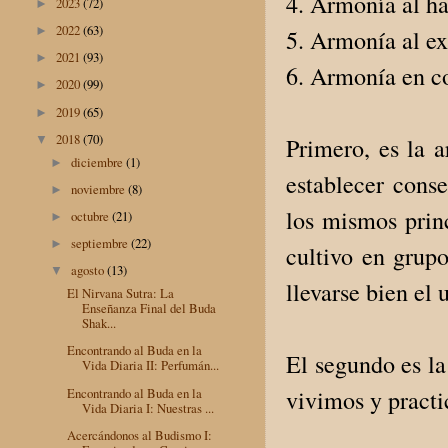
4. Armonía al hab
2023
(72)
►
2022
(63)
►
5. Armonía al e
2021
(93)
►
6. Armonía en co
2020
(99)
►
2019
(65)
►
2018
(70)
▼
Primero, es la a
diciembre
(1)
►
establecer cons
noviembre
(8)
►
los mismos prin
octubre
(21)
►
septiembre
(22)
►
cultivo en grup
agosto
(13)
▼
llevarse bien el 
El Nirvana Sutra: La
Enseñanza Final del Buda
Shak...
Encontrando al Buda en la
El segundo es l
Vida Diaria II: Perfumán...
Encontrando al Buda en la
vivimos y practi
Vida Diaria I: Nuestras ...
Acercándonos al Budismo I: