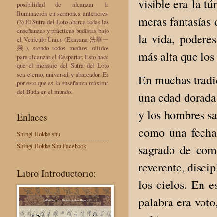
visible era la tú
posibilidad de alcanzar la
Iluminación en sermones anteriores.
meras fantasías
(3) El Sutra del Loto abarca todas las
enseñanzas y prácticas budistas bajo
la vida, podere
el Vehículo Único (Ekayana 法華一
乘), siendo todos medios válidos
más alta que los
para alcanzar el Despertar. Esto hace
que el mensaje del Sutra del Loto
sea eterno, universal y abarcador. Es
En muchas tradi
por esto que es la enseñanza máxima
del Buda en el mundo.
una edad dorada,
y los hombres sa
Enlaces
como una fecha
Shingi Hokke shu
Shingi Hokke Shu Facebook
sagrado de comu
reverente, disci
Libro Introductorio:
los cielos. En e
palabra era voto