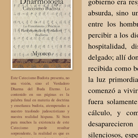
gobierno era re
absurda, sino u
entre los homb
percibir a los di
hospitalidad, 
delgado; allí do
recibida como b
la luz primordi
Este Catecismo Budista presenta, no
una visión, sino el Verdadero
comenzó a vivir 
Dharma del Buda Eterno. Lo
contenido en sus páginas es la
fuera solamente
palabra final en materia de doctrina
y enseñanza budista, atemperadas a
cálculo, y com
nuestro trasfondo judeocristiano y
nuestra realidad hispana. Si bien
desaparecieron
para muchos la existencia de este
Catecismo puede resultar
silenciosos, es
sorprendente, la realidad es que es