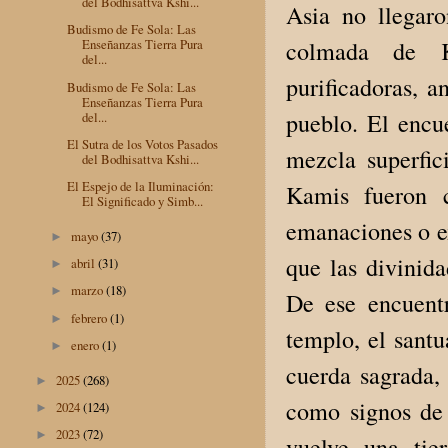
del Bodhisattva Kshi...
Asia no llegaro
Budismo de Fe Sola: Las
colmada de Ka
Enseñanzas Tierra Pura
del...
purificadoras, a
Budismo de Fe Sola: Las
Enseñanzas Tierra Pura
pueblo. El encu
del...
El Sutra de los Votos Pasados
mezcla superfic
del Bodhisattva Kshi...
El Espejo de la Iluminación:
Kamis fueron c
El Significado y Simb...
emanaciones o e
mayo
(37)
►
que las divinida
abril
(31)
►
marzo
(18)
►
De ese encuentr
febrero
(1)
►
templo, el santu
enero
(1)
►
cuerda sagrada, 
2025
(268)
►
como signos de
2024
(124)
►
2023
(72)
►
vuelve una tie