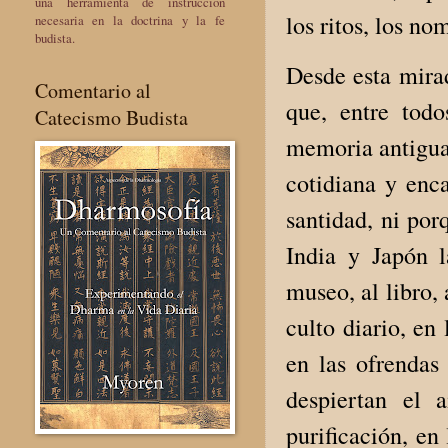
una herramienta de instrucción
los ritos, los no
necesaria en la doctrina y la fe
budista.
Desde esta mira
Comentario al
que, entre todo
Catecismo Budista
memoria antigua
cotidiana y enc
santidad, ni por
India y Japón l
museo, al libro, 
culto diario, en 
en las ofrendas
despiertan el 
purificación, en