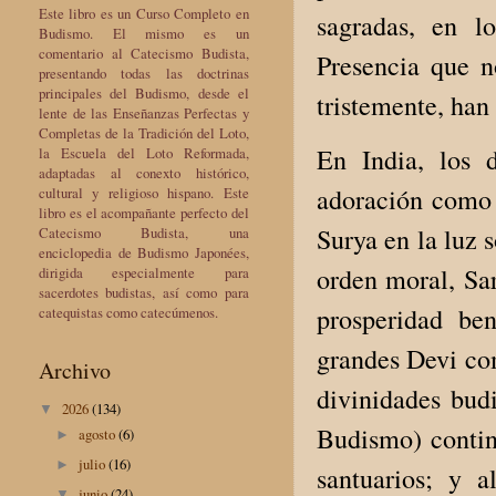
Este libro es un Curso Completo en
sagradas, en l
Budismo. El mismo es un
comentario al Catecismo Budista,
Presencia que n
presentando todas las doctrinas
principales del Budismo, desde el
tristemente, han
lente de las Enseñanzas Perfectas y
Completas de la Tradición del Loto,
En India, los d
la Escuela del Loto Reformada,
adaptadas al conexto histórico,
adoración como p
cultural y religioso hispano. Este
libro es el acompañante perfecto del
Surya en la luz s
Catecismo Budista, una
enciclopedia de Budismo Japonées,
orden moral, Sar
dirigida especialmente para
sacerdotes budistas, así como para
prosperidad be
catequistas como catecúmenos.
grandes Devi com
Archivo
divinidades budi
2026
(134)
▼
Budismo) contin
agosto
(6)
►
julio
(16)
►
santuarios; y a
junio
(24)
▼