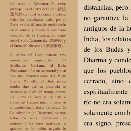
los seres al Despertar. Su texto
distancias, pero
principal es el Sutra del Loto (妙法
蓮華經), el cual armoniza y unifica
no garantiza la 
todas las enseñanzas dadas por el
Buda en sus 40 años de predicación
antiguos de la 
en el mundo y revela el contenido
completo de su Iluminación, junto
India, los relato
con el Sutra Avatamsaka (華厳経) y
el Sutra del Nirvana (大般涅槃經).
de los Budas y 
El
Sutra del Loto
contiene tres
Dharma y donde 
enseñanzas importantes: (1)
Siddhartha Gautama, el Buda
que los pueblo
Shakyamuni, fue un ser mortal y a su
vez una manifestación del Buda
cerrado, sino
Eterno. Por ello, el Buda nunca
murió, sino que su presencia se
espiritualmente 
extiende a través del tiempo eterno.
Así como el Buda se extiende a
río no era solam
través del tiempo, igual lo hace su
salvación hacia todos los seres. (2)
solamente combu
La salvación (el Despertar) es para
todos los seres, incluyendo las
era signo, pres
mujeres y los seres malvados, a
quienes se le había negado la