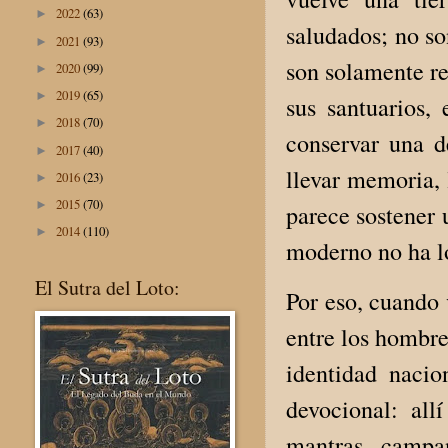
2022
(63)
►
saludados; no so
2021
(93)
►
son solamente re
2020
(99)
►
2019
(65)
►
sus santuarios,
2018
(70)
►
conservar una de
2017
(40)
►
llevar memoria, 
2016
(23)
►
2015
(70)
►
parece sostener 
2014
(110)
►
moderno no ha l
El Sutra del Loto:
Por eso, cuando 
entre los hombre
identidad nacio
devocional: allí
mantras, campa