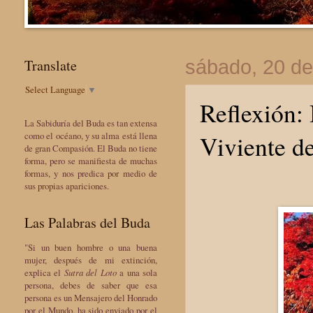
Translate
sábado, 20 de
Select Language
▼
Reflexión:
La Sabiduría del Buda es tan extensa
Viviente de
como el océano, y su alma está llena
de gran Compasión. El Buda no tiene
forma, pero se manifiesta de muchas
formas, y nos predica por medio de
sus propias apariciones.
Las Palabras del Buda
"Si un buen hombre o una buena
mujer, después de mi extinción,
explica el
Sutra del Loto
a una sola
persona, debes de saber que esa
persona es un Mensajero del Honrado
por el Mundo, ha sido enviado por el