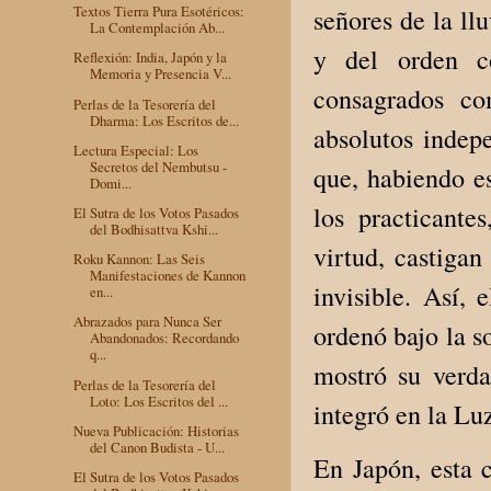
Textos Tierra Pura Esotéricos:
señores de la llu
La Contemplación Ab...
y del orden c
Reflexión: India, Japón y la
Memoria y Presencia V...
consagrados c
Perlas de la Tesorería del
Dharma: Los Escritos de...
absolutos indep
Lectura Especial: Los
Secretos del Nembutsu -
que, habiendo e
Domi...
los practicante
El Sutra de los Votos Pasados
del Bodhisattva Kshi...
virtud, castigan
Roku Kannon: Las Seis
Manifestaciones de Kannon
invisible. Así,
en...
Abrazados para Nunca Ser
ordenó bajo la s
Abandonados: Recordando
q...
mostró su verda
Perlas de la Tesorería del
Loto: Los Escritos del ...
integró en la Lu
Nueva Publicación: Historias
del Canon Budista - U...
En Japón, esta c
El Sutra de los Votos Pasados