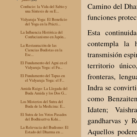
Camino del Dhar
Confucio: la Vida del Sabio y
una Síntesis de su E...
funciones protec
Vidyaraja Yoga: El Beneficio
del Yoga en la Prácti...
Esta continui
La Influencia Histórica del
Confucianismo en Japón...
contempla la 
La Restauración de las
Ciencias Budistas en la
transmisión espi
Esc...
El Fundamento del Agni en el
territorio úni
Vidyaraja Yoga: el Fu...
fronteras, leng
El Fundamento del Tapas en
el Vidyaraja Yoga: el F...
Indra se convirt
Amida Raigo: La Llegada del
Buda Amida y los Dos G...
como Benzaite
Los Misterios del Sutra del
Buda de la Medicina: E...
Idaten; Vaish
El Sutra de los Votos Pasados
gandharvas y Re
del Bodhisattva Kshi...
La Relevacia del Budismo: El
Aquellos poder
Estado del Dharma en ...