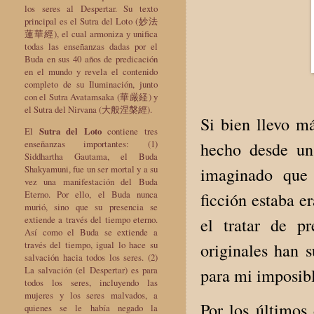
los seres al Despertar. Su texto
principal es el Sutra del Loto (妙法
蓮華經), el cual armoniza y unifica
todas las enseñanzas dadas por el
Buda en sus 40 años de predicación
en el mundo y revela el contenido
completo de su Iluminación, junto
con el Sutra Avatamsaka (華厳経) y
el Sutra del Nirvana (大般涅槃經).
Si bien llevo m
El
Sutra del Loto
contiene tres
enseñanzas importantes: (1)
hecho desde un 
Siddhartha Gautama, el Buda
Shakyamuni, fue un ser mortal y a su
imaginado que 
vez una manifestación del Buda
Eterno. Por ello, el Buda nunca
ficción estaba er
murió, sino que su presencia se
extiende a través del tiempo eterno.
el tratar de p
Así como el Buda se extiende a
través del tiempo, igual lo hace su
originales han 
salvación hacia todos los seres. (2)
La salvación (el Despertar) es para
para mi imposib
todos los seres, incluyendo las
mujeres y los seres malvados, a
Por los último
quienes se le había negado la