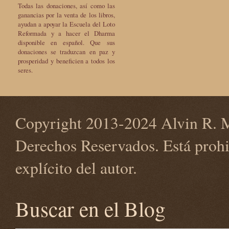
Todas las donaciones, así como las
ganancias por la venta de los libros,
ayudan a apoyar la Escuela del Loto
Reformada y a hacer el Dharma
disponible en español. Que sus
donaciones se traduzcan en paz y
prosperidad y beneficien a todos los
seres.
Copyright 2013-2024 Alvin R. M
Derechos Reservados. Está prohi
explícito del autor.
Buscar en el Blog