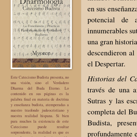
en sus enseñanza
potencial de 
innumerables sut
una gran histori
descendieron al
el Despertar.
Historias del C
Este Catecismo Budista presenta, no
una visión, sino el Verdadero
través de una a
Dharma del Buda Eterno. Lo
contenido en sus páginas es la
Sutras y las es
palabra final en materia de doctrina
y enseñanza budista, atemperadas a
completa del Bu
nuestro trasfondo judeocristiano y
nuestra realidad hispana. Si bien
Budista, prese
para muchos la existencia de este
Catecismo puede resultar
profundamente e
sorprendente, la realidad es que es