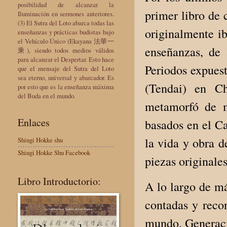
posibilidad de alcanzar la
primer libro de 
Iluminación en sermones anteriores.
(3) El Sutra del Loto abarca todas las
originalmente ib
enseñanzas y prácticas budistas bajo
el Vehículo Único (Ekayana 法華一
enseñanzas, de
乘), siendo todos medios válidos
para alcanzar el Despertar. Esto hace
Periodos expuest
que el mensaje del Sutra del Loto
sea eterno, universal y abarcador. Es
(Tendai) en Ch
por esto que es la enseñanza máxima
del Buda en el mundo.
metamorfó de m
Enlaces
basados en el Ca
la vida y obra d
Shingi Hokke shu
Shingi Hokke Shu Facebook
piezas originale
Libro Introductorio:
A lo largo de má
contadas y recon
mundo. Generacio