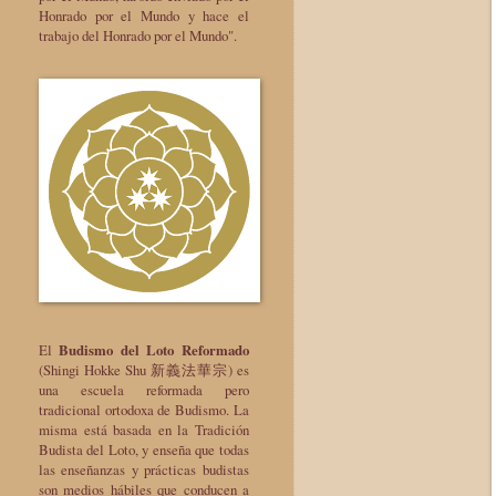
Honrado por el Mundo y hace el
trabajo del Honrado por el Mundo".
El
Budismo del Loto Reformado
(Shingi Hokke Shu 新義法華宗) es
una escuela reformada pero
tradicional ortodoxa de Budismo. La
misma está basada en la Tradición
Budista del Loto, y enseña que todas
las enseñanzas y prácticas budistas
son medios hábiles que conducen a