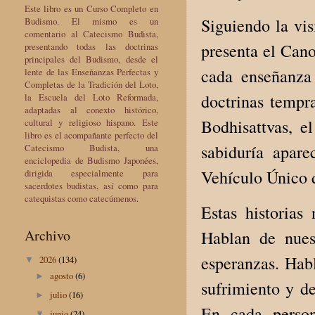
Este libro es un Curso Completo en
Siguiendo la vis
Budismo. El mismo es un
comentario al Catecismo Budista,
presenta el Can
presentando todas las doctrinas
principales del Budismo, desde el
cada enseñanza
lente de las Enseñanzas Perfectas y
Completas de la Tradición del Loto,
doctrinas tempra
la Escuela del Loto Reformada,
adaptadas al conexto histórico,
Bodhisattvas, e
cultural y religioso hispano. Este
libro es el acompañante perfecto del
sabiduría apare
Catecismo Budista, una
enciclopedia de Budismo Japonées,
Vehículo Único q
dirigida especialmente para
sacerdotes budistas, así como para
catequistas como catecúmenos.
Estas historias
Archivo
Hablan de nuest
esperanzas. Hab
2026
(134)
▼
agosto
(6)
►
sufrimiento y de
julio
(16)
►
En cada person
junio
(24)
▼