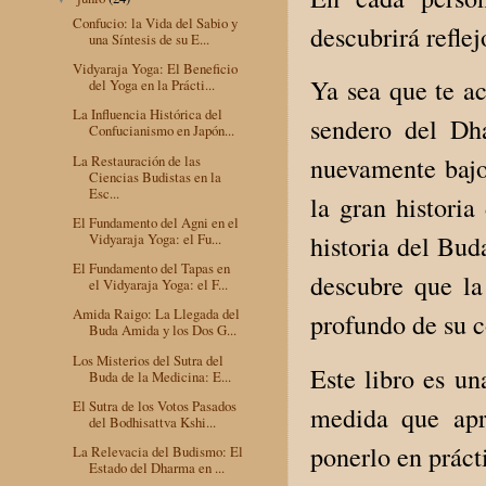
Confucio: la Vida del Sabio y
descubrirá reflej
una Síntesis de su E...
Vidyaraja Yoga: El Beneficio
Ya sea que te a
del Yoga en la Prácti...
La Influencia Histórica del
sendero del Dha
Confucianismo en Japón...
La Restauración de las
nuevamente bajo
Ciencias Budistas en la
Esc...
la gran historia
El Fundamento del Agni en el
Vidyaraja Yoga: el Fu...
historia del Bud
El Fundamento del Tapas en
descubre que la
el Vidyaraja Yoga: el F...
Amida Raigo: La Llegada del
profundo de su 
Buda Amida y los Dos G...
Los Misterios del Sutra del
Este libro es un
Buda de la Medicina: E...
El Sutra de los Votos Pasados
medida que ap
del Bodhisattva Kshi...
ponerlo en prácti
La Relevacia del Budismo: El
Estado del Dharma en ...