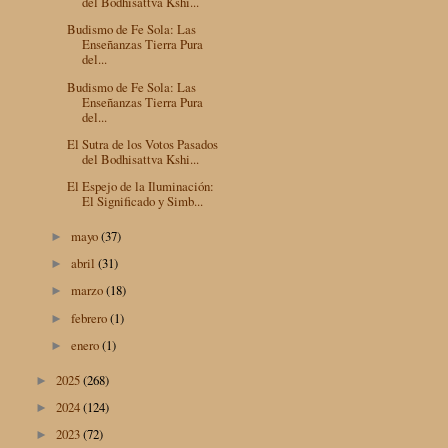
del Bodhisattva Kshi...
Budismo de Fe Sola: Las
Enseñanzas Tierra Pura
del...
Budismo de Fe Sola: Las
Enseñanzas Tierra Pura
del...
El Sutra de los Votos Pasados
del Bodhisattva Kshi...
El Espejo de la Iluminación:
El Significado y Simb...
mayo
(37)
►
abril
(31)
►
marzo
(18)
►
febrero
(1)
►
enero
(1)
►
2025
(268)
►
2024
(124)
►
2023
(72)
►