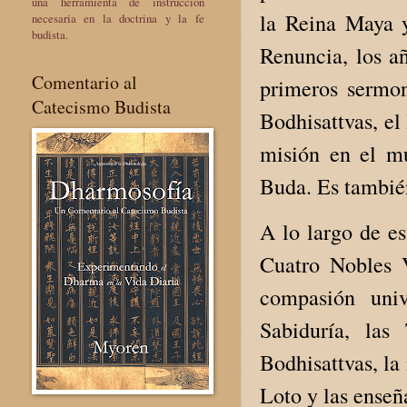
una herramienta de instrucción
la Reina Maya y
necesaria en la doctrina y la fe
budista.
Renuncia, los añ
Comentario al
primeros sermon
Catecismo Budista
Bodhisattvas, el
misión en el m
Buda. Es tambié
A lo largo de es
Cuatro Nobles 
compasión univ
Sabiduría, las
Bodhisattvas, la
Loto y las enseñ