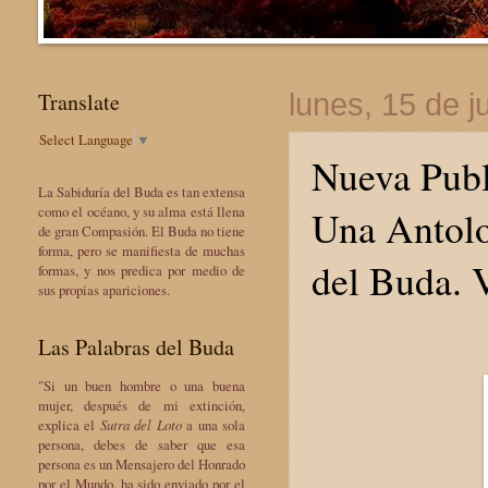
Translate
lunes, 15 de j
Select Language
▼
Nueva Publ
La Sabiduría del Buda es tan extensa
Una Antolo
como el océano, y su alma está llena
de gran Compasión. El Buda no tiene
forma, pero se manifiesta de muchas
del Buda. V
formas, y nos predica por medio de
sus propias apariciones.
Las Palabras del Buda
"Si un buen hombre o una buena
mujer, después de mi extinción,
explica el
Sutra del Loto
a una sola
persona, debes de saber que esa
persona es un Mensajero del Honrado
por el Mundo, ha sido enviado por el