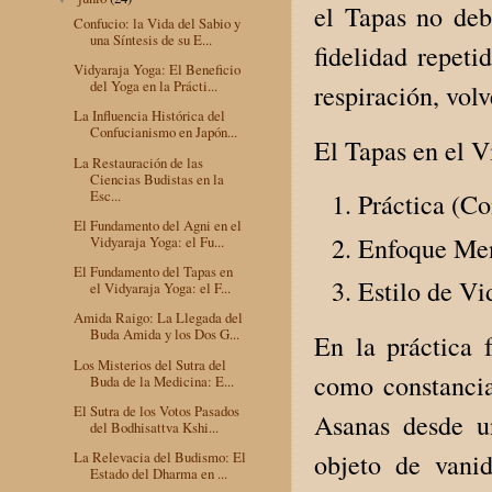
el Tapas no de
Confucio: la Vida del Sabio y
una Síntesis de su E...
fidelidad repeti
Vidyaraja Yoga: El Beneficio
del Yoga en la Prácti...
respiración, volv
La Influencia Histórica del
Confucianismo en Japón...
El Tapas en el V
La Restauración de las
Ciencias Budistas en la
Esc...
Práctica (Co
El Fundamento del Agni en el
Enfoque Men
Vidyaraja Yoga: el Fu...
El Fundamento del Tapas en
Estilo de Vi
el Vidyaraja Yoga: el F...
Amida Raigo: La Llegada del
Buda Amida y los Dos G...
En la práctica 
Los Misterios del Sutra del
como constancia,
Buda de la Medicina: E...
El Sutra de los Votos Pasados
Asanas desde un
del Bodhisattva Kshi...
objeto de vanid
La Relevacia del Budismo: El
Estado del Dharma en ...