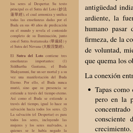
los seres al Despertar. Su texto
antigüedad india
principal es el Sutra del Loto (妙法
蓮華經), el cual armoniza y unifica
ardiente, la fu
todas las enseñanzas dadas por el
Buda en sus 40 años de predicación
humano pasar d
en el mundo y revela el contenido
completo de su Iluminación, junto
firmeza, de la c
con el Sutra Avatamsaka (華厳経) y
el Sutra del Nirvana (大般涅槃經).
de voluntad, mie
El
Sutra del Loto
contiene tres
que quema los o
enseñanzas importantes: (1)
Siddhartha Gautama, el Buda
Shakyamuni, fue un ser mortal y a su
La conexión entr
vez una manifestación del Buda
Eterno. Por ello, el Buda nunca
Tapas como c
murió, sino que su presencia se
extiende a través del tiempo eterno.
pero en la p
Así como el Buda se extiende a
través del tiempo, igual lo hace su
concentrado 
salvación hacia todos los seres. (2)
La salvación (el Despertar) es para
consciente 
todos los seres, incluyendo las
mujeres y los seres malvados, a
crecimiento.
quienes se le había negado la