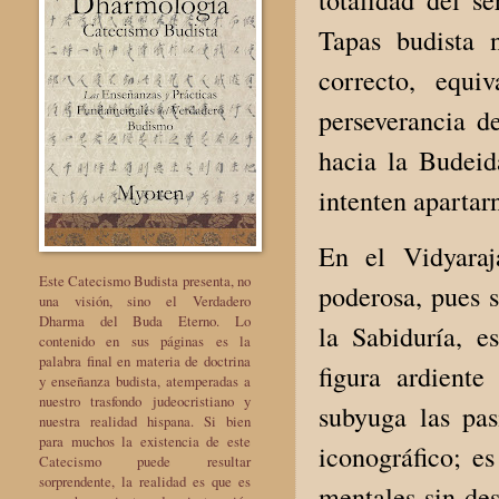
totalidad del s
Tapas budista n
correcto, equi
perseverancia d
hacia la Budeid
intenten apartar
En el Vidyaraj
Este Catecismo Budista presenta, no
poderosa, pues s
una visión, sino el Verdadero
Dharma del Buda Eterno. Lo
la Sabiduría, 
contenido en sus páginas es la
palabra final en materia de doctrina
figura ardient
y enseñanza budista, atemperadas a
nuestro trasfondo judeocristiano y
subyuga las pa
nuestra realidad hispana. Si bien
para muchos la existencia de este
iconográfico; e
Catecismo puede resultar
sorprendente, la realidad es que es
mentales sin des