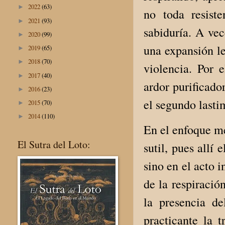
2022
(63)
►
no toda resist
2021
(93)
►
sabiduría. A ve
2020
(99)
►
una expansión le
2019
(65)
►
2018
(70)
►
violencia. Por e
2017
(40)
►
ardor purificador
2016
(23)
►
el segundo lasti
2015
(70)
►
2014
(110)
►
En el enfoque me
El Sutra del Loto:
sutil, pues allí
sino en el acto i
de la respiració
la presencia d
practicante la 