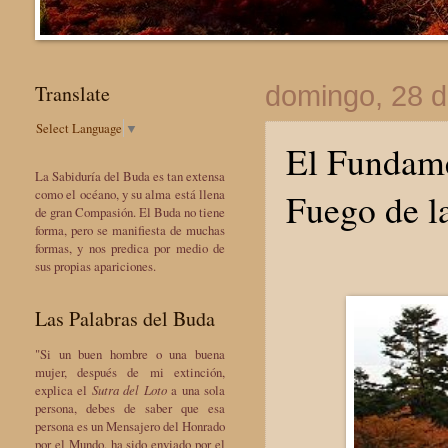
Translate
domingo, 28 d
Select Language
▼
El Fundame
La Sabiduría del Buda es tan extensa
Fuego de la
como el océano, y su alma está llena
de gran Compasión. El Buda no tiene
forma, pero se manifiesta de muchas
formas, y nos predica por medio de
sus propias apariciones.
Las Palabras del Buda
"Si un buen hombre o una buena
mujer, después de mi extinción,
explica el
Sutra del Loto
a una sola
persona, debes de saber que esa
persona es un Mensajero del Honrado
por el Mundo, ha sido enviado por el