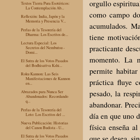
orgullo espiritu
Textos Tierra Pura Esotéricos:
La Contemplación Ab...
como campo dond
Reflexión: India, Japón y la
Memoria y Presencia V...
acumulados. Man
Perlas de la Tesorería del
Dharma: Los Escritos de...
tiene motivació
Lectura Especial: Los
practicante des
Secretos del Nembutsu -
Domi...
momento. La mo
El Sutra de los Votos Pasados
del Bodhisattva Kshi...
permite habitar
Roku Kannon: Las Seis
Manifestaciones de Kannon
práctica fluye
en...
pesado, la respi
Abrazados para Nunca Ser
Abandonados: Recordando
q...
abandonar. Preci
Perlas de la Tesorería del
día en que uno 
Loto: Los Escritos del ...
Nueva Publicación: Historias
física enseña al
del Canon Budista - U...
El Sutra de los Votos Pasados
que se desea, sin