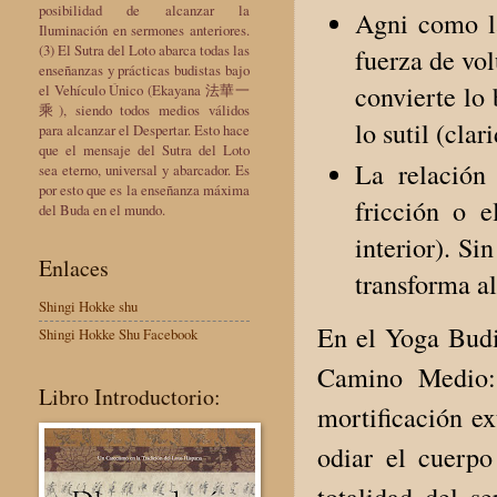
posibilidad de alcanzar la
Agni como la
Iluminación en sermones anteriores.
(3) El Sutra del Loto abarca todas las
fuerza de vol
enseñanzas y prácticas budistas bajo
convierte lo
el Vehículo Único (Ekayana 法華一
乘), siendo todos medios válidos
lo sutil (cla
para alcanzar el Despertar. Esto hace
que el mensaje del Sutra del Loto
La relación 
sea eterno, universal y abarcador. Es
por esto que es la enseñanza máxima
fricción o 
del Buda en el mundo.
interior). Sin
Enlaces
transforma al
Shingi Hokke shu
En el Yoga Budis
Shingi Hokke Shu Facebook
Camino Medio: 
Libro Introductorio:
mortificación ex
odiar el cuerpo