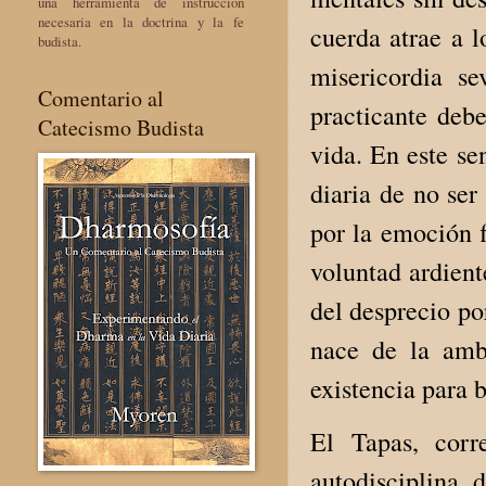
una herramienta de instrucción
necesaria en la doctrina y la fe
cuerda atrae a l
budista.
misericordia se
Comentario al
practicante deb
Catecismo Budista
vida. En este se
diaria de no ser
por la emoción f
voluntad ardient
del desprecio po
nace de la amb
existencia para b
El Tapas, corr
autodisciplina, d