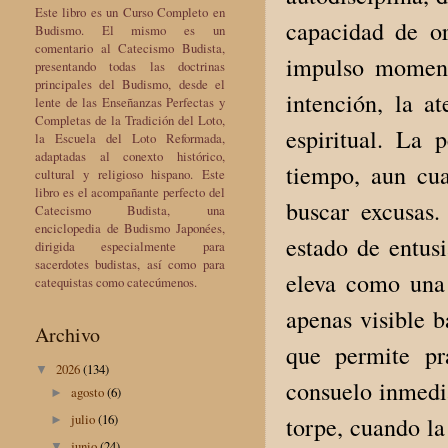
Este libro es un Curso Completo en
capacidad de o
Budismo. El mismo es un
comentario al Catecismo Budista,
impulso momentá
presentando todas las doctrinas
principales del Budismo, desde el
intención, la a
lente de las Enseñanzas Perfectas y
Completas de la Tradición del Loto,
espiritual. La 
la Escuela del Loto Reformada,
adaptadas al conexto histórico,
tiempo, aun cua
cultural y religioso hispano. Este
libro es el acompañante perfecto del
buscar excusas.
Catecismo Budista, una
enciclopedia de Budismo Japonées,
estado de entus
dirigida especialmente para
sacerdotes budistas, así como para
eleva como una 
catequistas como catecúmenos.
apenas visible b
Archivo
que permite pr
2026
(134)
▼
consuelo inmedia
agosto
(6)
►
julio
(16)
torpe, cuando la
►
junio
(24)
▼