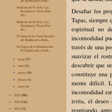
del Bodhisattva Kshi...
Budismo de Fe Sola: Las
Desafiar los pr
Enseñanzas Tierra Pura
del...
Tapas, siempre q
Budismo de Fe Sola: Las
Enseñanzas Tierra Pura
espiritual no 
del...
El Sutra de los Votos Pasados
incomodidad pued
del Bodhisattva Kshi...
través de una po
El Espejo de la Iluminación:
El Significado y Simb...
suavizar el rost
mayo
(37)
►
descubrir que u
abril
(31)
►
constituye una 
marzo
(18)
►
febrero
(1)
►
mente difícil.
enero
(1)
►
incomodidad emo
2025
(268)
►
irrita, el dese
2024
(124)
►
respirando, apr
2023
(72)
►