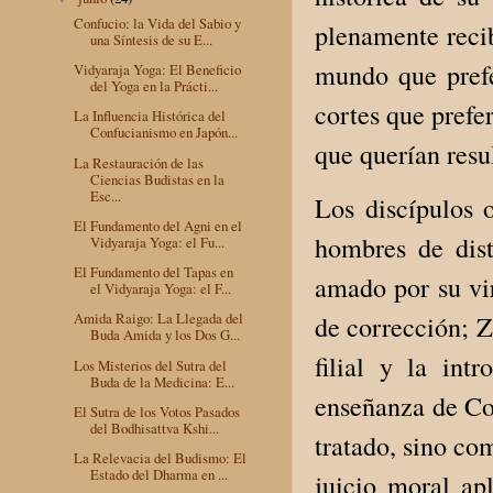
Confucio: la Vida del Sabio y
plenamente recib
una Síntesis de su E...
mundo que prefer
Vidyaraja Yoga: El Beneficio
del Yoga en la Prácti...
cortes que prefe
La Influencia Histórica del
Confucianismo en Japón...
que querían resu
La Restauración de las
Ciencias Budistas en la
Esc...
Los discípulos 
El Fundamento del Agni en el
hombres de dist
Vidyaraja Yoga: el Fu...
El Fundamento del Tapas en
amado por su vir
el Vidyaraja Yoga: el F...
Amida Raigo: La Llegada del
de corrección; Z
Buda Amida y los Dos G...
filial y la in
Los Misterios del Sutra del
Buda de la Medicina: E...
enseñanza de Co
El Sutra de los Votos Pasados
del Bodhisattva Kshi...
tratado, sino co
La Relevacia del Budismo: El
Estado del Dharma en ...
juicio moral ap