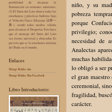
posibilidad de alcanzar la
niño, y su mad
Iluminación en sermones anteriores.
(3) El Sutra del Loto abarca todas las
pobreza tempran
enseñanzas y prácticas budistas bajo
el Vehículo Único (Ekayana 法華一
porque Confuci
乘), siendo todos medios válidos
para alcanzar el Despertar. Esto hace
privilegio; cono
que el mensaje del Sutra del Loto
sea eterno, universal y abarcador. Es
necesidad de a
por esto que es la enseñanza máxima
del Buda en el mundo.
Analectas apare
muchas habilida
Enlaces
lo obligó a ser p
Shingi Hokke shu
el gran maestro 
Shingi Hokke Shu Facebook
ceremonial, sino
Libro Introductorio:
fragilidad, busc
carácter.