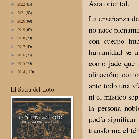
Asia oriental.
2022
(63)
►
2021
(93)
►
La enseñanza de
2020
(99)
►
no nace plename
2019
(65)
►
2018
(70)
►
con cuerpo hum
2017
(40)
►
humanidad se ap
2016
(23)
►
como jade que n
2015
(70)
►
2014
(110)
afinación; como
►
ante todo una ví
El Sutra del Loto:
ni el místico sep
la persona nobl
podía significar
transforma el té