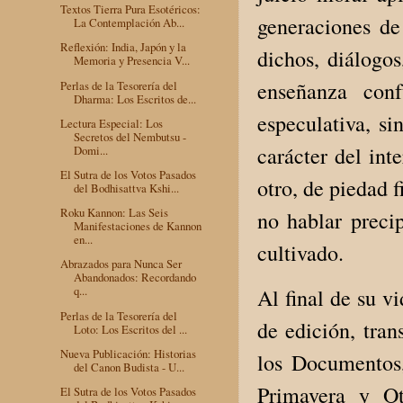
Textos Tierra Pura Esotéricos:
generaciones de
La Contemplación Ab...
Reflexión: India, Japón y la
dichos, diálogos
Memoria y Presencia V...
enseñanza con
Perlas de la Tesorería del
Dharma: Los Escritos de...
especulativa, s
Lectura Especial: Los
Secretos del Nembutsu -
carácter del int
Domi...
El Sutra de los Votos Pasados
otro, de piedad f
del Bodhisattva Kshi...
Roku Kannon: Las Seis
no hablar preci
Manifestaciones de Kannon
en...
cultivado.
Abrazados para Nunca Ser
Abandonados: Recordando
q...
Al final de su v
Perlas de la Tesorería del
de edición, tran
Loto: Los Escritos del ...
Nueva Publicación: Historias
los Documentos,
del Canon Budista - U...
Primavera y Ot
El Sutra de los Votos Pasados