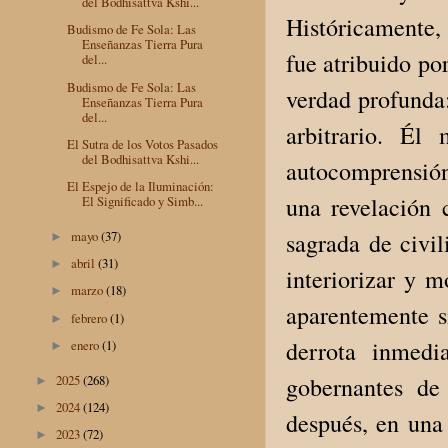
del Bodhisattva Kshi...
Históricamente, 
Budismo de Fe Sola: Las
Enseñanzas Tierra Pura
fue atribuido po
del...
Budismo de Fe Sola: Las
verdad profunda
Enseñanzas Tierra Pura
del...
arbitrario. Él
El Sutra de los Votos Pasados
del Bodhisattva Kshi...
autocomprensión
El Espejo de la Iluminación:
una revelación
El Significado y Simb...
sagrada de civil
mayo
(37)
►
abril
(31)
►
interiorizar y m
marzo
(18)
►
aparentemente si
febrero
(1)
►
derrota inmedi
enero
(1)
►
gobernantes de
2025
(268)
►
2024
(124)
►
después, en una
2023
(72)
►