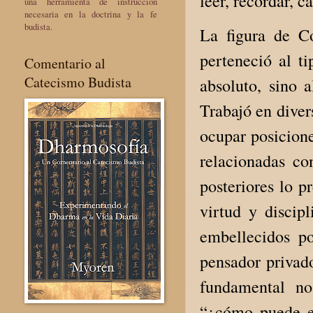
leer, recordar, ca
una herramienta de instrucción
necesaria en la doctrina y la fe
budista.
La figura de C
perteneció al t
Comentario al
Catecismo Budista
absoluto, sino 
Trabajó en diver
ocupar posicione
relacionadas co
posteriores lo p
virtud y discip
embellecidos po
pensador privad
fundamental no
“¿cómo puede el