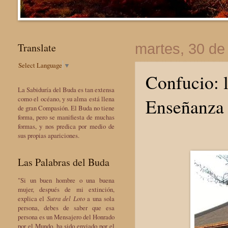
Translate
martes, 30 de
Select Language
▼
Confucio: l
La Sabiduría del Buda es tan extensa
Enseñanza 
como el océano, y su alma está llena
de gran Compasión. El Buda no tiene
forma, pero se manifiesta de muchas
formas, y nos predica por medio de
sus propias apariciones.
Las Palabras del Buda
"Si un buen hombre o una buena
mujer, después de mi extinción,
explica el
Sutra del Loto
a una sola
persona, debes de saber que esa
persona es un Mensajero del Honrado
por el Mundo, ha sido enviado por el