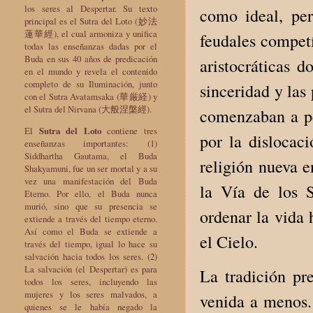
los seres al Despertar. Su texto
como ideal, per
principal es el Sutra del Loto (妙法
蓮華經), el cual armoniza y unifica
feudales competí
todas las enseñanzas dadas por el
Buda en sus 40 años de predicación
aristocráticas d
en el mundo y revela el contenido
completo de su Iluminación, junto
sinceridad y las
con el Sutra Avatamsaka (華厳経) y
el Sutra del Nirvana (大般涅槃經).
comenzaban a pe
El
Sutra del Loto
contiene tres
por la dislocac
enseñanzas importantes: (1)
Siddhartha Gautama, el Buda
religión nueva e
Shakyamuni, fue un ser mortal y a su
vez una manifestación del Buda
la Vía de los 
Eterno. Por ello, el Buda nunca
murió, sino que su presencia se
ordenar la vida 
extiende a través del tiempo eterno.
Así como el Buda se extiende a
el Cielo.
través del tiempo, igual lo hace su
salvación hacia todos los seres. (2)
La salvación (el Despertar) es para
La tradición pr
todos los seres, incluyendo las
mujeres y los seres malvados, a
venida a menos.
quienes se le había negado la