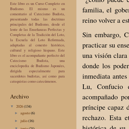
Este libro es un Curso Completo en
familia, el gobe
Budismo. El mismo es un
comentario al Catecismo Budista,
reino volver a es
presentando todas las doctrinas
principales del Budismo, desde el
lente de las Enseñanzas Perfectas y
Sin embargo, C
Completas de la Tradición del Loto,
la Escuela del Loto Reformada,
practicar su ens
adaptadas al conexto histórico,
cultural y religioso hispano. Este
una visión clara
libro es el acompañante perfecto del
Catecismo Budista, una
donde los podero
enciclopedia de Budismo Japonées,
dirigida especialmente para
inmediata antes 
sacerdotes budistas, así como para
catequistas como catecúmenos.
Lu, Confucio e
acompañado por 
Archivo
príncipe capaz d
2026
(134)
▼
agosto
(6)
►
rechazo. Esta e
julio
(16)
►
histórica de s
junio
(24)
▼