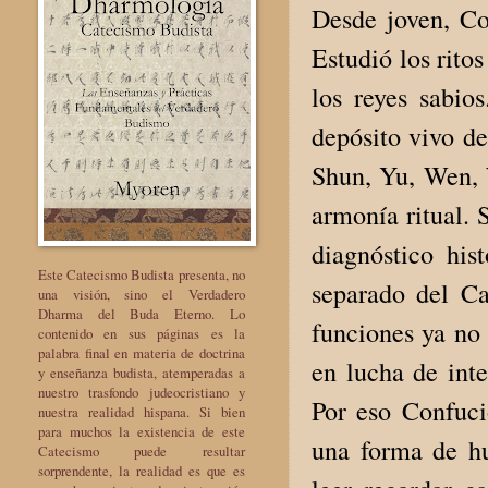
Desde joven, Co
Estudió los ritos
los reyes sabio
depósito vivo de
Shun, Yu, Wen,
armonía ritual. 
diagnóstico his
Este Catecismo Budista presenta, no
separado del Ca
una visión, sino el Verdadero
Dharma del Buda Eterno. Lo
funciones ya no 
contenido en sus páginas es la
palabra final en materia de doctrina
en lucha de inte
y enseñanza budista, atemperadas a
nuestro trasfondo judeocristiano y
Por eso Confuci
nuestra realidad hispana. Si bien
para muchos la existencia de este
una forma de hu
Catecismo puede resultar
sorprendente, la realidad es que es