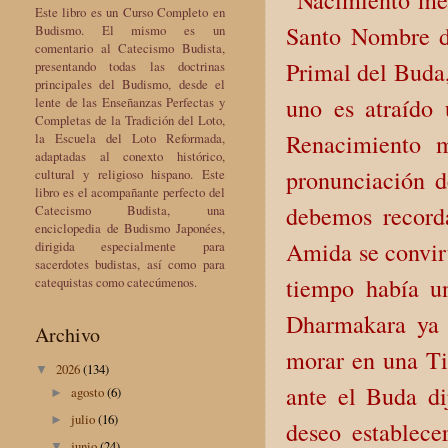
“Nacimiento med
Este libro es un Curso Completo en
Santo Nombre d
Budismo. El mismo es un
comentario al Catecismo Budista,
Primal del Buda,
presentando todas las doctrinas
principales del Budismo, desde el
uno es atraído
lente de las Enseñanzas Perfectas y
Completas de la Tradición del Loto,
Renacimiento m
la Escuela del Loto Reformada,
adaptadas al conexto histórico,
pronunciación 
cultural y religioso hispano. Este
libro es el acompañante perfecto del
debemos record
Catecismo Budista, una
enciclopedia de Budismo Japonées,
Amida se convir
dirigida especialmente para
sacerdotes budistas, así como para
tiempo había u
catequistas como catecúmenos.
Dharmakara ya 
Archivo
morar en una Tie
2026
(134)
▼
ante el Buda di
agosto
(6)
►
julio
(16)
►
deseo establece
junio
(24)
▼