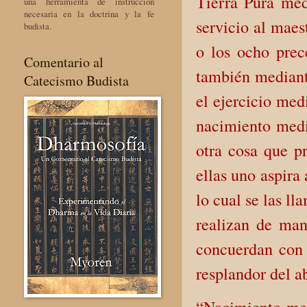
Tierra Pura medi
una herramienta de instrucción
necesaria en la doctrina y la fe
servicio al maes
budista.
o los ocho prec
Comentario al
también mediante
Catecismo Budista
el ejercicio med
nacimiento media
otra cosa que pr
ellas uno aspira
lo cual se las l
realizan de man
concuerdan con
resplandor del 