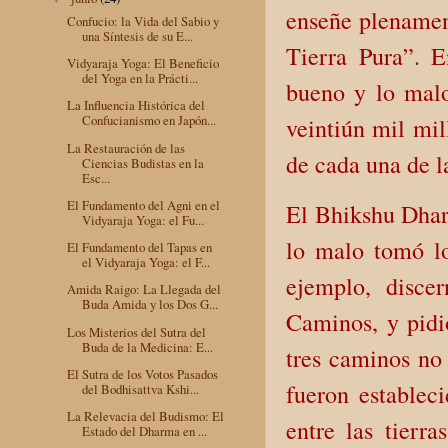
enseñe plenament
Confucio: la Vida del Sabio y
una Síntesis de su E...
Tierra Pura”. 
Vidyaraja Yoga: El Beneficio
del Yoga en la Prácti...
bueno y lo malo
La Influencia Histórica del
Confucianismo en Japón...
veintiún mil mil
La Restauración de las
de cada una de l
Ciencias Budistas en la
Esc...
El Fundamento del Agni en el
El Bhikshu Dhar
Vidyaraja Yoga: el Fu...
lo malo tomó lo
El Fundamento del Tapas en
el Vidyaraja Yoga: el F...
ejemplo, disce
Amida Raigo: La Llegada del
Buda Amida y los Dos G...
Caminos, y pidi
Los Misterios del Sutra del
Buda de la Medicina: E...
tres caminos no
El Sutra de los Votos Pasados
fueron establec
del Bodhisattva Kshi...
La Relevacia del Budismo: El
entre las tierr
Estado del Dharma en ...