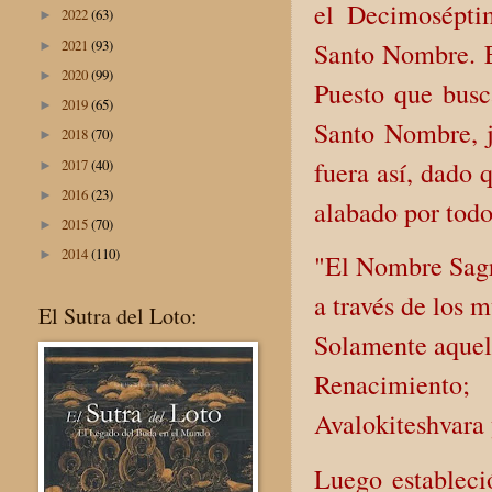
el Decimosépti
2022
(63)
►
2021
(93)
Santo Nombre. E
►
2020
(99)
►
Puesto que busca
2019
(65)
►
Santo Nombre, 
2018
(70)
►
2017
(40)
fuera así, dado 
►
2016
(23)
►
alabado por todo
2015
(70)
►
2014
(110)
►
"El Nombre Sagr
a través de los 
El Sutra del Loto:
Solamente aquel
Renacimiento;
Avalokiteshvara
Luego estableci