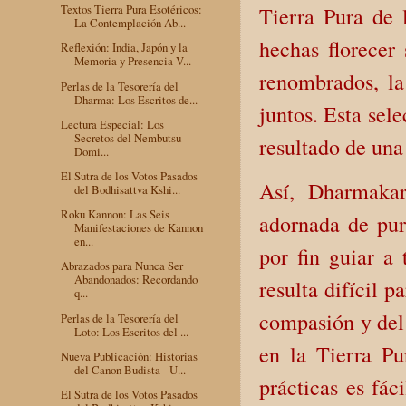
Textos Tierra Pura Esotéricos:
Tierra Pura de 
La Contemplación Ab...
hechas florecer
Reflexión: India, Japón y la
Memoria y Presencia V...
renombrados, l
Perlas de la Tesorería del
Dharma: Los Escritos de...
juntos. Esta sel
Lectura Especial: Los
Secretos del Nembutsu -
resultado de una
Domi...
El Sutra de los Votos Pasados
Así, Dharmakar
del Bodhisattva Kshi...
Roku Kannon: Las Seis
adornada de pur
Manifestaciones de Kannon
en...
por fin guiar a 
Abrazados para Nunca Ser
Abandonados: Recordando
resulta difícil p
q...
compasión y del 
Perlas de la Tesorería del
Loto: Los Escritos del ...
en la Tierra Pu
Nueva Publicación: Historias
del Canon Budista - U...
prácticas es fáci
El Sutra de los Votos Pasados