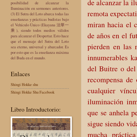
de alcanzar la i
posibilidad de alcanzar la
Iluminación en sermones anteriores.
remota expectat
(3) El Sutra del Loto abarca todas las
enseñanzas y prácticas budistas bajo
miran hacia el c
el Vehículo Único (Ekayana 法華一
乘), siendo todos medios válidos
de años en el fu
para alcanzar el Despertar. Esto hace
que el mensaje del Sutra del Loto
pierden en las 
sea eterno, universal y abarcador. Es
por esto que es la enseñanza máxima
innumerables ka
del Buda en el mundo.
del Buitre o de
Enlaces
recompensa de 
Shingi Hokke shu
cualquier vínc
Shingi Hokke Shu Facebook
iluminación in
Libro Introductorio:
que se anhela p
sigue siendo vid
mucha práctica