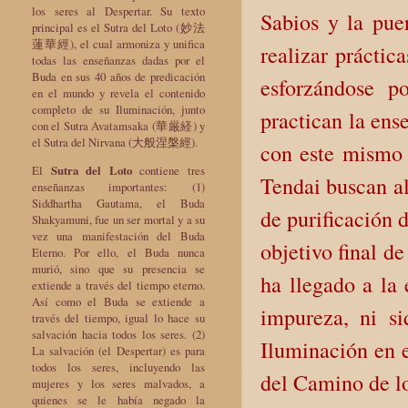
los seres al Despertar. Su texto
Sabios y la pue
principal es el Sutra del Loto (妙法
蓮華經), el cual armoniza y unifica
realizar prácti
todas las enseñanzas dadas por el
Buda en sus 40 años de predicación
esforzándose p
en el mundo y revela el contenido
completo de su Iluminación, junto
practican la ens
con el Sutra Avatamsaka (華厳経) y
el Sutra del Nirvana (大般涅槃經).
con este mismo 
El
Sutra del Loto
contiene tres
Tendai buscan al
enseñanzas importantes: (1)
Siddhartha Gautama, el Buda
de purificación d
Shakyamuni, fue un ser mortal y a su
vez una manifestación del Buda
objetivo final d
Eterno. Por ello, el Buda nunca
murió, sino que su presencia se
ha llegado a la
extiende a través del tiempo eterno.
Así como el Buda se extiende a
impureza, ni si
través del tiempo, igual lo hace su
salvación hacia todos los seres. (2)
Iluminación en e
La salvación (el Despertar) es para
todos los seres, incluyendo las
del Camino de lo
mujeres y los seres malvados, a
quienes se le había negado la