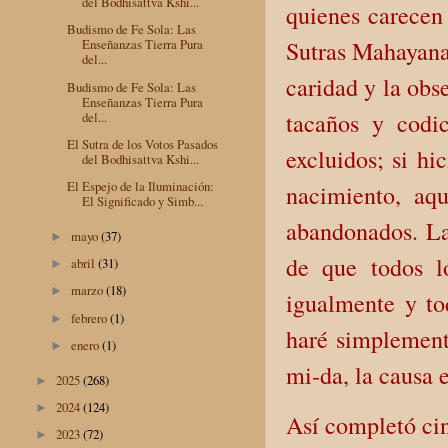
del Bodhisattva Kshi...
quienes carecen 
Budismo de Fe Sola: Las
Sutras Mahayana,
Enseñanzas Tierra Pura
del...
caridad y la obs
Budismo de Fe Sola: Las
Enseñanzas Tierra Pura
tacaños y codi
del...
El Sutra de los Votos Pasados
excluidos; si hi
del Bodhisattva Kshi...
El Espejo de la Iluminación:
nacimiento, aq
El Significado y Simb...
abandonados. Las
mayo
(37)
►
de que todos l
abril
(31)
►
marzo
(18)
►
igualmente y to
febrero
(1)
►
haré simplement
enero
(1)
►
mi-da, la causa e
2025
(268)
►
2024
(124)
►
Así completó cin
2023
(72)
►