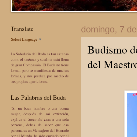
Translate
domingo, 7 de
Select Language
▼
Budismo de
La Sabiduría del Buda es tan extensa
del Maestr
como el océano, y su alma está llena
de gran Compasión. El Buda no tiene
forma, pero se manifiesta de muchas
formas, y nos predica por medio de
sus propias apariciones.
Las Palabras del Buda
"Si un buen hombre o una buena
mujer, después de mi extinción,
explica el
Sutra del Loto
a una sola
persona, debes de saber que esa
persona es un Mensajero del Honrado
por el Mundo, ha sido enviado por el