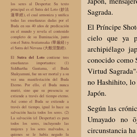
Japón, mensajer
los seres al Despertar. Su texto
principal es el Sutra del Loto (妙法
Sagrada.
蓮華經), el cual armoniza y unifica
todas las enseñanzas dadas por el
El Príncipe Shot
Buda en sus 40 años de predicación
en el mundo y revela el contenido
cielo que ya p
completo de su Iluminación, junto
con el Sutra Avatamsaka (華厳経) y
archipiélago j
el Sutra del Nirvana (大般涅槃經).
El
Sutra del Loto
contiene tres
conocido como S
enseñanzas importantes: (1)
Siddhartha Gautama, el Buda
Virtud Sagrada"
Shakyamuni, fue un ser mortal y a su
vez una manifestación del Buda
no Hashihito, lo
Eterno. Por ello, el Buda nunca
murió, sino que su presencia se
Japón.
extiende a través del tiempo eterno.
Así como el Buda se extiende a
Según las crónic
través del tiempo, igual lo hace su
salvación hacia todos los seres. (2)
Umayado no ōji
La salvación (el Despertar) es para
todos los seres, incluyendo las
circunstancia ha
mujeres y los seres malvados, a
quienes se le había negado la