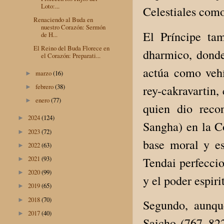
Loto:...
Celestiales como
Renaciendo al Buda en
nuestro Corazón: Sermón
El Príncipe tam
de H...
El Reino del Buda Florece en
dharmico, donde
el Corazón: Preparati...
actúa como vehí
marzo
(16)
►
febrero
(38)
rey-cakravartin,
►
enero
(77)
►
quien dio reco
2024
(124)
►
Sangha) en la C
2023
(72)
►
base moral y es
2022
(63)
►
2021
(93)
Tendai perfeccio
►
2020
(99)
►
y el poder espiri
2019
(65)
►
2018
(70)
►
Segundo, aunqu
2017
(40)
►
Saicho (767–822