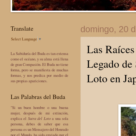
Translate
domingo, 20 d
Select Language
▼
Las Raíces
La Sabiduría del Buda es tan extensa
Legado de 
como el océano, y su alma está llena
de gran Compasión. El Buda no tiene
forma, pero se manifiesta de muchas
Loto en Ja
formas, y nos predica por medio de
sus propias apariciones.
Las Palabras del Buda
"Si un buen hombre o una buena
mujer, después de mi extinción,
explica el
Sutra del Loto
a una sola
persona, debes de saber que esa
persona es un Mensajero del Honrado
por el Mundo, ha sido enviado por el