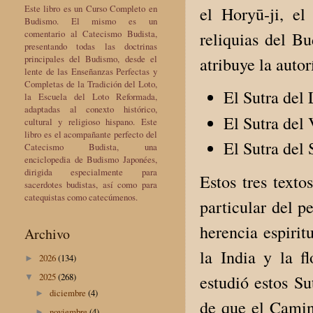
Este libro es un Curso Completo en
el Horyū-ji, e
Budismo. El mismo es un
comentario al Catecismo Budista,
reliquias del Bu
presentando todas las doctrinas
principales del Budismo, desde el
atribuye la auto
lente de las Enseñanzas Perfectas y
Completas de la Tradición del Loto,
El Sutra del 
la Escuela del Loto Reformada,
adaptadas al conexto histórico,
El Sutra del 
cultural y religioso hispano. Este
libro es el acompañante perfecto del
El Sutra del
Catecismo Budista, una
enciclopedia de Budismo Japonées,
dirigida especialmente para
Estos tres text
sacerdotes budistas, así como para
catequistas como catecúmenos.
particular del p
herencia espirit
Archivo
la India y la f
2026
(134)
►
2025
(268)
estudió estos Su
▼
diciembre
(4)
►
de que el Camin
noviembre
(4)
►