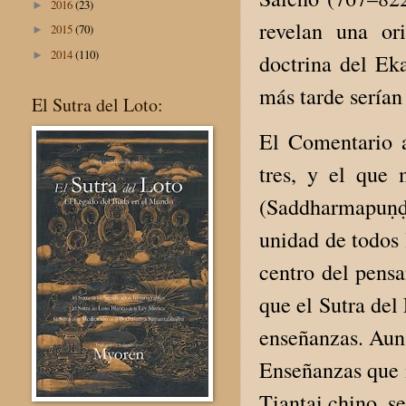
2016
(23)
►
revelan una or
2015
(70)
►
2014
(110)
►
doctrina del E
más tarde serían 
El Sutra del Loto:
El Comentario a
tres, y el que
(Saddharmapuṇḍa
unidad de todos 
centro del pensa
que el Sutra del
enseñanzas. Aun 
Enseñanzas que 
Tiantai chino, se