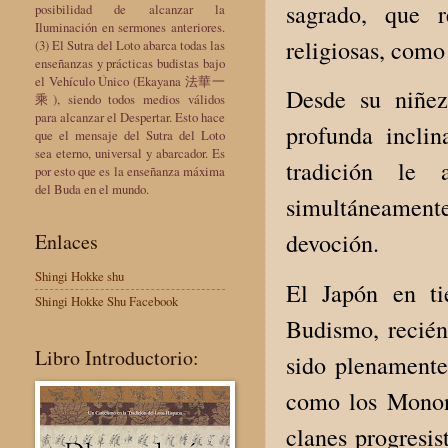
sagrado, que r
posibilidad de alcanzar la
Iluminación en sermones anteriores.
religiosas, como
(3) El Sutra del Loto abarca todas las
enseñanzas y prácticas budistas bajo
el Vehículo Único (Ekayana 法華一
Desde su niñez
乘), siendo todos medios válidos
para alcanzar el Despertar. Esto hace
profunda incli
que el mensaje del Sutra del Loto
sea eterno, universal y abarcador. Es
tradición le 
por esto que es la enseñanza máxima
del Buda en el mundo.
simultáneamente
devoción.
Enlaces
Shingi Hokke shu
El Japón en ti
Shingi Hokke Shu Facebook
Budismo, recién
Libro Introductorio:
sido plenamente 
como los Monon
clanes progresi