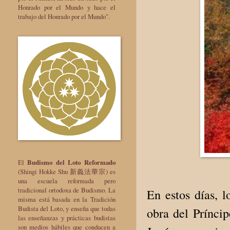
Honrado por el Mundo y hace el
trabajo del Honrado por el Mundo".
El
Budismo del Loto Reformado
(Shingi Hokke Shu 新義法華宗) es
una escuela reformada pero
tradicional ortodoxa de Budismo. La
En estos días, 
misma está basada en la Tradición
Budista del Loto, y enseña que todas
obra del Prínci
las enseñanzas y prácticas budistas
son medios hábiles que conducen a