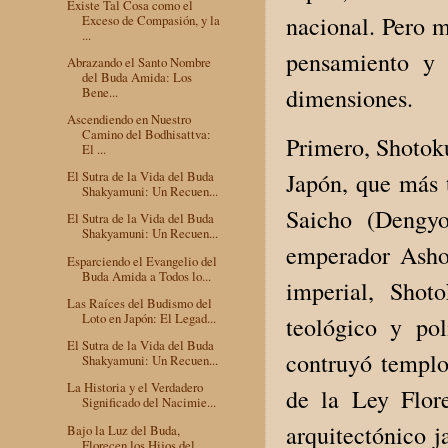
Existe Tal Cosa como el
nacional. Pero m
Exceso de Compasión, y la
...
pensamiento y 
Abrazando el Santo Nombre
del Buda Amida: Los
dimensiones.
Bene...
Ascendiendo en Nuestro
Camino del Bodhisattva:
Primero, Shotoku
El ...
El Sutra de la Vida del Buda
Japón, que más 
Shakyamuni: Un Recuen...
Saicho (Dengyo
El Sutra de la Vida del Buda
Shakyamuni: Un Recuen...
emperador Asho
Esparciendo el Evangelio del
Buda Amida a Todos lo...
imperial, Shot
Las Raíces del Budismo del
Loto en Japón: El Legad...
teológico y pol
El Sutra de la Vida del Buda
contruyó templo
Shakyamuni: Un Recuen...
La Historia y el Verdadero
de la Ley Flore
Significado del Nacimie...
arquitectónico j
Bajo la Luz del Buda,
Florecen los Hijos del