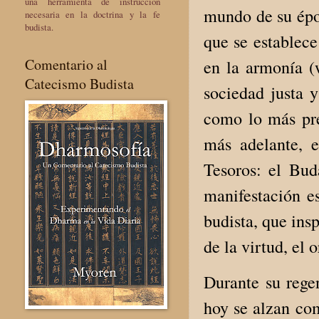
una herramienta de instrucción
mundo de su époc
necesaria en la doctrina y la fe
budista.
que se establece
Comentario al
en la armonía (
Catecismo Budista
sociedad justa 
como lo más pre
más adelante, 
Tesoros: el Bu
manifestación es
budista, que ins
de la virtud, el
Durante su rege
hoy se alzan co