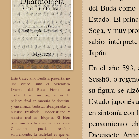
del Buda como ví
Estado. El prínc
Soga, y muy pron
sabio intérpret
Japón.
En el año 593, 
Sesshō, o regent
Este Catecismo Budista presenta, no
una visión, sino el Verdadero
su figura se alz
Dharma del Buda Eterno. Lo
contenido en sus páginas es la
Estado japonés a
palabra final en materia de doctrina
y enseñanza budista, atemperadas a
en sintonía con 
nuestro trasfondo judeocristiano y
nuestra realidad hispana. Si bien
pensamiento ch
para muchos la existencia de este
Catecismo puede resultar
Diecisiete Artí
sorprendente, la realidad es que es