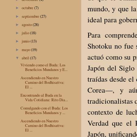
mundo, y que la
octubre
(7)
►
septiembre
(27)
►
ideal para gober
agosto
(28)
►
Para comprende
julio
(18)
►
junio
(13)
►
Shotoku no fue 
mayo
(19)
►
actuó como su pr
abril
(17)
▼
Viviendo como el Buda: Los
Japón del Siglo
Beneficios Mundanos y E...
traídas desde el
Ascendiendo en Nuestro
Camino del Bodhisattva:
El ...
Corea—, y aún
Encontrando al Buda en la
tradicionalistas
Vida Cotidiana: Rito Dia...
Comulgando con el Buda: Los
contexto de luc
Beneficios Mundanos y ...
Verdad que el P
Ascendiendo en Nuestro
Camino del Bodhisattva:
El ...
Japón, unificand