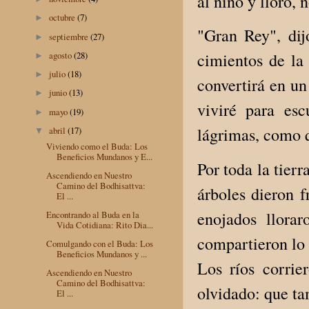
al niño y lloró, 
octubre
(7)
►
"Gran Rey", dij
septiembre
(27)
►
agosto
(28)
cimientos de la 
►
julio
(18)
►
convertirá en u
junio
(13)
►
viviré para es
mayo
(19)
►
lágrimas, como q
abril
(17)
▼
Viviendo como el Buda: Los
Beneficios Mundanos y E...
Por toda la tierr
Ascendiendo en Nuestro
Camino del Bodhisattva:
árboles dieron 
El ...
enojados llora
Encontrando al Buda en la
Vida Cotidiana: Rito Dia...
compartieron lo 
Comulgando con el Buda: Los
Beneficios Mundanos y ...
Los ríos corrie
Ascendiendo en Nuestro
Camino del Bodhisattva:
olvidado: que ta
El ...