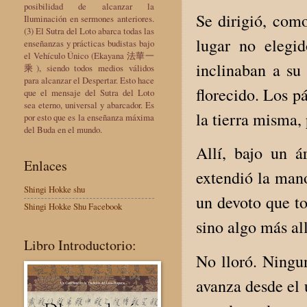
posibilidad de alcanzar la
Se dirigió, com
Iluminación en sermones anteriores.
(3) El Sutra del Loto abarca todas las
lugar no elegi
enseñanzas y prácticas budistas bajo
el Vehículo Único (Ekayana 法華一
inclinaban a su
乘), siendo todos medios válidos
para alcanzar el Despertar. Esto hace
florecido. Los p
que el mensaje del Sutra del Loto
sea eterno, universal y abarcador. Es
la tierra misma, 
por esto que es la enseñanza máxima
del Buda en el mundo.
Allí, bajo un á
Enlaces
extendió la man
Shingi Hokke shu
un devoto que to
Shingi Hokke Shu Facebook
sino algo más al
Libro Introductorio:
No lloró. Ningu
avanza desde el 