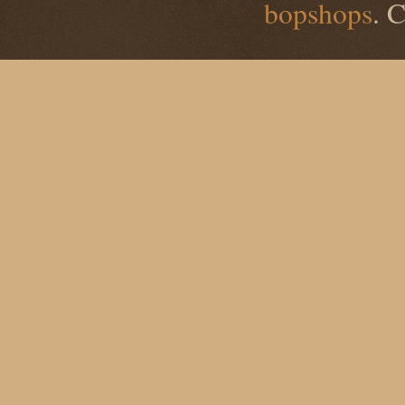
bopshops
. 