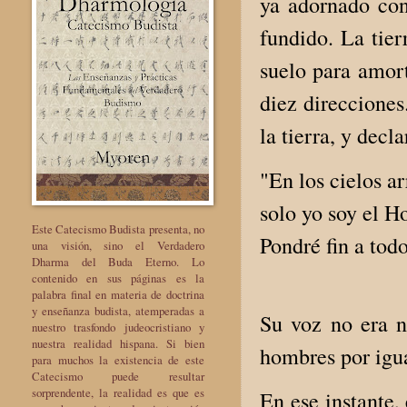
ya adornado con
fundido. La tie
suelo para amort
diez direcciones
la tierra, y decla
"En los cielos ar
solo yo soy el H
Este Catecismo Budista presenta, no
Pondré fin a tod
una visión, sino el Verdadero
Dharma del Buda Eterno. Lo
contenido en sus páginas es la
palabra final en materia de doctrina
y enseñanza budista, atemperadas a
Su voz no era n
nuestro trasfondo judeocristiano y
nuestra realidad hispana. Si bien
hombres por igua
para muchos la existencia de este
Catecismo puede resultar
sorprendente, la realidad es que es
En ese instante,