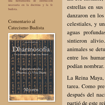
una herramienta de instrucción
necesaria en la doctrina y la fe
estrellas en su
budista.
danzaron en los
Comentario al
celestiales, y 
Catecismo Budista
aguas profunda
sintieron aliv
animales se detu
entre los huma
podían nombrar.
La Reina Maya, 
tarea. Como pre
después del nac
partió de este re