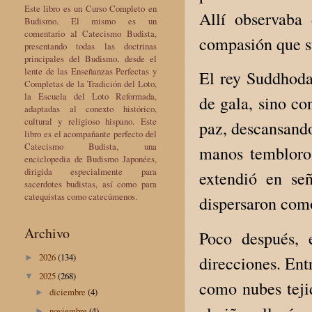
Este libro es un Curso Completo en
Allí observaba
Budismo. El mismo es un
comentario al Catecismo Budista,
compasión que su
presentando todas las doctrinas
principales del Budismo, desde el
lente de las Enseñanzas Perfectas y
El rey Suddhodan
Completas de la Tradición del Loto,
la Escuela del Loto Reformada,
de gala, sino co
adaptadas al conexto histórico,
cultural y religioso hispano. Este
paz, descansando
libro es el acompañante perfecto del
Catecismo Budista, una
manos tembloros
enciclopedia de Budismo Japonées,
dirigida especialmente para
extendió en se
sacerdotes budistas, así como para
catequistas como catecúmenos.
dispersaron como
Archivo
Poco después, 
2026
(134)
direcciones. Entr
►
2025
(268)
▼
como nubes tejid
diciembre
(4)
►
noviembre
(4)
►