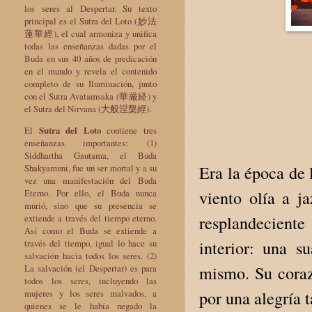
los seres al Despertar. Su texto
principal es el Sutra del Loto (妙法
蓮華經), el cual armoniza y unifica
todas las enseñanzas dadas por el
Buda en sus 40 años de predicación
en el mundo y revela el contenido
completo de su Iluminación, junto
con el Sutra Avatamsaka (華厳経) y
el Sutra del Nirvana (大般涅槃經).
El
Sutra del Loto
contiene tres
enseñanzas importantes: (1)
Siddhartha Gautama, el Buda
Shakyamuni, fue un ser mortal y a su
Era la época de l
vez una manifestación del Buda
Eterno. Por ello, el Buda nunca
viento olía a 
murió, sino que su presencia se
extiende a través del tiempo eterno.
resplandeciente
Así como el Buda se extiende a
través del tiempo, igual lo hace su
interior: una s
salvación hacia todos los seres. (2)
La salvación (el Despertar) es para
mismo. Su coraz
todos los seres, incluyendo las
mujeres y los seres malvados, a
por una alegría t
quienes se le había negado la