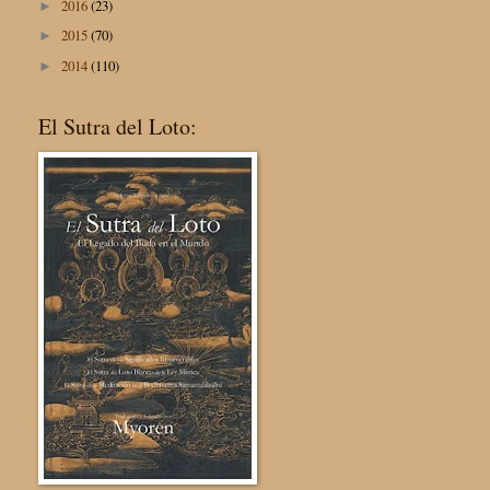
2016
(23)
►
2015
(70)
►
2014
(110)
►
El Sutra del Loto: