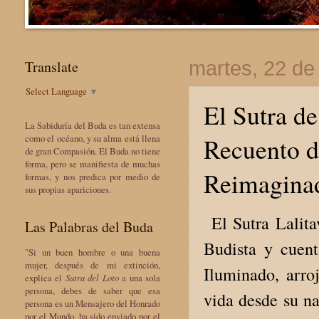
Translate
martes, 22 de 
Select Language
▼
El Sutra d
La Sabiduría del Buda es tan extensa
Recuento de
como el océano, y su alma está llena
de gran Compasión. El Buda no tiene
forma, pero se manifiesta de muchas
Reimaginad
formas, y nos predica por medio de
sus propias apariciones.
El Sutra Lalita
Las Palabras del Buda
Budista y cuen
"Si un buen hombre o una buena
mujer, después de mi extinción,
Iluminado, arro
explica el
Sutra del Loto
a una sola
persona, debes de saber que esa
vida desde su n
persona es un Mensajero del Honrado
por el Mundo, ha sido enviado por el