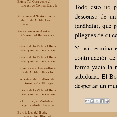
Existe Tal Cosa como el
Todo esto no p
Exceso de Compasión, y la
...
descenso de un 
Abrazando el Santo Nombre
del Buda Amida: Los
(anāhata), que 
Bene...
Ascendiendo en Nuestro
pliegues de su ca
Camino del Bodhisattva:
El ...
El Sutra de la Vida del Buda
Y así termina e
Shakyamuni: Un Recuen...
continuación de 
El Sutra de la Vida del Buda
Shakyamuni: Un Recuen...
forma yacía la 
Esparciendo el Evangelio del
Buda Amida a Todos lo...
sabiduría. El Bo
Las Raíces del Budismo del
Loto en Japón: El Legad...
despertar un mu
El Sutra de la Vida del Buda
Shakyamuni: Un Recuen...
La Historia y el Verdadero
Significado del Nacimie...
Bajo la Luz del Buda,
Florecen los Hijos del