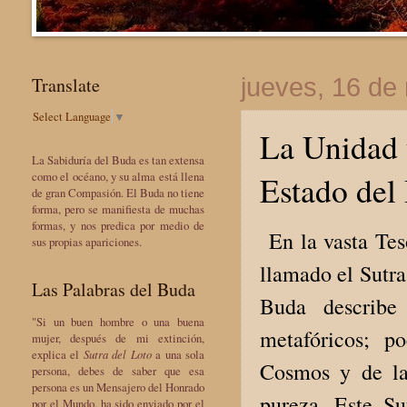
Translate
jueves, 16 de
Select Language
▼
La Unidad 
La Sabiduría del Buda es tan extensa
Estado del
como el océano, y su alma está llena
de gran Compasión. El Buda no tiene
forma, pero se manifiesta de muchas
formas, y nos predica por medio de
En la vasta Tes
sus propias apariciones.
llamado el Sutra
Las Palabras del Buda
Buda describe
"Si un buen hombre o una buena
metafóricos; p
mujer, después de mi extinción,
explica el
Sutra del Loto
a una sola
Cosmos y de la
persona, debes de saber que esa
persona es un Mensajero del Honrado
pureza. Este Su
por el Mundo, ha sido enviado por el