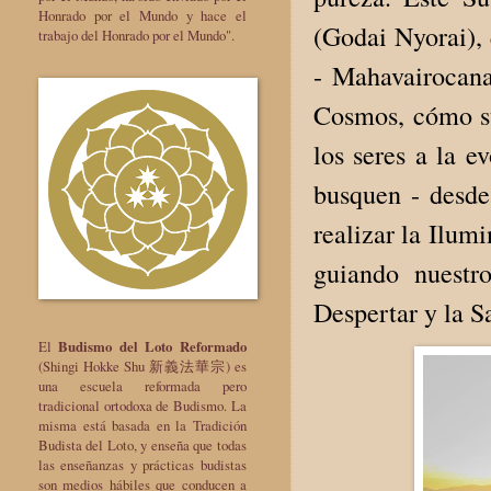
Honrado por el Mundo y hace el
(Godai Nyorai), 
trabajo del Honrado por el Mundo".
- Mahavairocan
Cosmos, cómo su
los seres a la e
busquen - desde 
realizar la Ilum
guiando nuestr
Despertar y la S
El
Budismo del Loto Reformado
(Shingi Hokke Shu 新義法華宗) es
una escuela reformada pero
tradicional ortodoxa de Budismo. La
misma está basada en la Tradición
Budista del Loto, y enseña que todas
las enseñanzas y prácticas budistas
son medios hábiles que conducen a