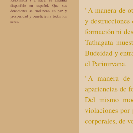
Reformada y a hacer el Dharma
disponible en español. Que sus
"A manera de otr
donaciones se traduzcan en paz y
prosperidad y beneficien a todos los
y destrucciones
seres.
formación ni de
Tathagata muest
Budeidad y entra
el Parinirvana.
"A manera de o
apariencias de f
Del mismo mod
violaciones por 
corporales, de v