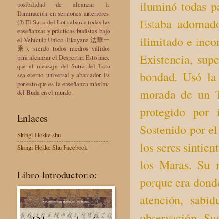
iluminó todas p
posibilidad de alcanzar la
Iluminación en sermones anteriores.
Estaba adornad
(3) El Sutra del Loto abarca todas las
enseñanzas y prácticas budistas bajo
ilimitado e inco
el Vehículo Único (Ekayana 法華一
乘), siendo todos medios válidos
Existencia, sup
para alcanzar el Despertar. Esto hace
que el mensaje del Sutra del Loto
bondad. Usó la
sea eterno, universal y abarcador. Es
por esto que es la enseñanza máxima
morada de un T
del Buda en el mundo.
protegido por 
Enlaces
Sostenido por el
Shingi Hokke shu
los seres sintien
Shingi Hokke Shu Facebook
los Maras. Su 
Libro Introductorio:
porque era dond
atención, sabi
observación. Sus