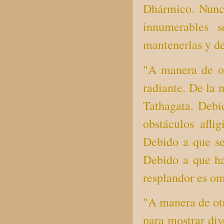
Dhármico. Nunca
innumerables s
mantenerlas y de
"A manera de ot
radiante. De la 
Tathagata. Debi
obstáculos afli
Debido a que se
Debido a que hac
resplandor es om
"A manera de otr
para mostrar dive