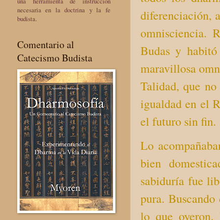
una herramienta de instrucción
necesaria en la doctrina y la fe
diferenciación, 
budista.
omnisciencia. 
Comentario al
Budas y habitó 
Catecismo Budista
maravillosa omni
Talidad, que no 
igualdad en el 
el futuro sin fin.
Lo acompañaban
bien domestica
sabiduría fue li
pura. Buscando 
lo que oyeron. 