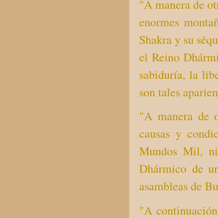
"A manera de otr
enormes montaña
Shakra y su séqu
el Reino Dhármi
sabiduría, la li
son tales aparien
"A manera de ot
causas y condi
Mundos Mil, ni
Dhármico de un
asambleas de Bud
"A continuación