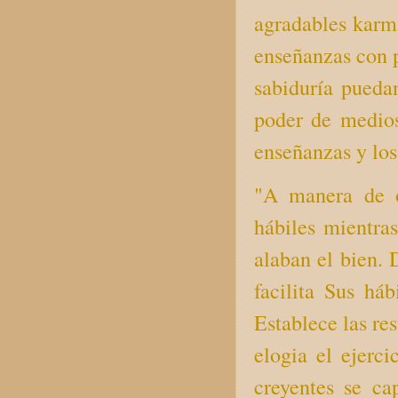
agradables karma
enseñanzas con p
sabiduría pueda
poder de medios 
enseñanzas y los 
"A manera de ot
hábiles mientra
alaban el bien.
facilita Sus háb
Establece las re
elogia el ejerc
creyentes se c