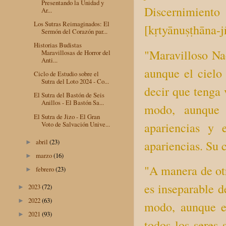
Presentando la Unidad y
Discernimiento
Ar...
Los Sutras Reimaginados: El
[kṛtyānuṣṭhāna-j
Sermón del Corazón par...
Historias Budistas
"Maravilloso Na
Maravillosas de Horror del
Anti...
aunque el cielo
Ciclo de Estudio sobre el
Sutra del Loto 2024 - Co...
decir que tenga 
El Sutra del Bastón de Seis
Anillos - El Bastón Sa...
modo, aunque 
El Sutra de Jizo - El Gran
apariencias y 
Voto de Salvación Unive...
abril
(23)
apariencias. Su 
►
marzo
(16)
►
"A manera de otr
febrero
(23)
►
es inseparable d
2023
(72)
►
2022
(63)
►
modo, aunque e
2021
(93)
►
todos los seres 