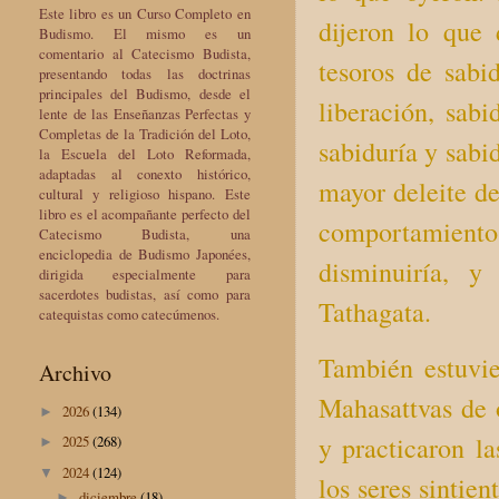
Este libro es un Curso Completo en
dijeron lo que 
Budismo. El mismo es un
comentario al Catecismo Budista,
tesoros de sabi
presentando todas las doctrinas
principales del Budismo, desde el
liberación, sabi
lente de las Enseñanzas Perfectas y
Completas de la Tradición del Loto,
sabiduría y sabi
la Escuela del Loto Reformada,
adaptadas al conexto histórico,
mayor deleite de
cultural y religioso hispano. Este
libro es el acompañante perfecto del
comportamientos 
Catecismo Budista, una
enciclopedia de Budismo Japonées,
disminuiría, y
dirigida especialmente para
sacerdotes budistas, así como para
Tathagata.
catequistas como catecúmenos.
También estuvie
Archivo
Mahasattvas de 
2026
(134)
►
y practicaron l
2025
(268)
►
2024
(124)
▼
los seres sintie
diciembre
(18)
►