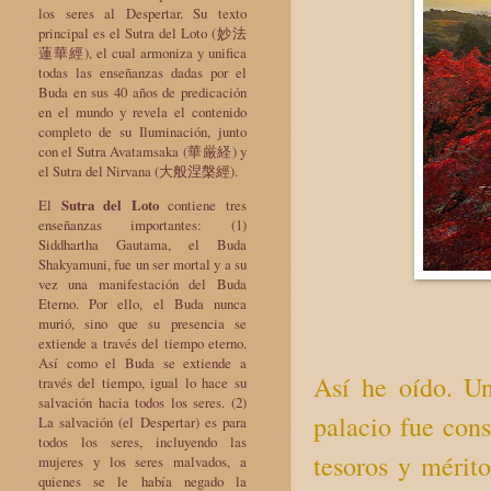
los seres al Despertar. Su texto
principal es el Sutra del Loto (妙法
蓮華經), el cual armoniza y unifica
todas las enseñanzas dadas por el
Buda en sus 40 años de predicación
en el mundo y revela el contenido
completo de su Iluminación, junto
con el Sutra Avatamsaka (華厳経) y
el Sutra del Nirvana (大般涅槃經).
El
Sutra del Loto
contiene tres
enseñanzas importantes: (1)
Siddhartha Gautama, el Buda
Shakyamuni, fue un ser mortal y a su
vez una manifestación del Buda
Eterno. Por ello, el Buda nunca
murió, sino que su presencia se
extiende a través del tiempo eterno.
Así como el Buda se extiende a
Así he oído. U
través del tiempo, igual lo hace su
salvación hacia todos los seres. (2)
palacio fue cons
La salvación (el Despertar) es para
todos los seres, incluyendo las
tesoros y mérit
mujeres y los seres malvados, a
quienes se le había negado la