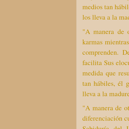
medios tan hábile
los lleva a la ma
"A manera de ot
karmas mientras 
comprenden. De
facilita Sus elo
medida que resu
tan hábiles, él 
lleva a la madure
"A manera de otr
diferenciación 
Sabiduría del 