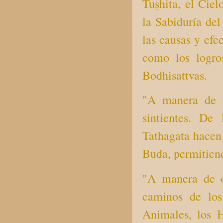
Tuṣhita, el Ciel
la Sabiduría del
las causas y efe
como los logros
Bodhisattvas.
"A manera de o
sintientes. De
Tathagata hacen 
Buda, permitiend
"A manera de o
caminos de los
Animales, los 