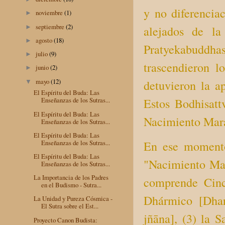
y no diferencia
noviembre
(1)
►
septiembre
(2)
alejados de la
►
agosto
(18)
►
Pratyekabuddha
julio
(9)
►
trascendieron l
junio
(2)
►
mayo
(12)
detuvieron la ap
▼
El Espíritu del Buda: Las
Estos Bodhisatt
Enseñanzas de los Sutras...
El Espíritu del Buda: Las
Nacimiento Mara
Enseñanzas de los Sutras...
El Espíritu del Buda: Las
Enseñanzas de los Sutras...
En ese momento
El Espíritu del Buda: Las
"Nacimiento Mar
Enseñanzas de los Sutras...
La Importancia de los Padres
comprende Cinc
en el Budismo - Sutra...
Dhármico [Dhar
La Unidad y Pureza Cósmica -
El Sutra sobre el Est...
jñāna], (3) la S
Proyecto Canon Budista: