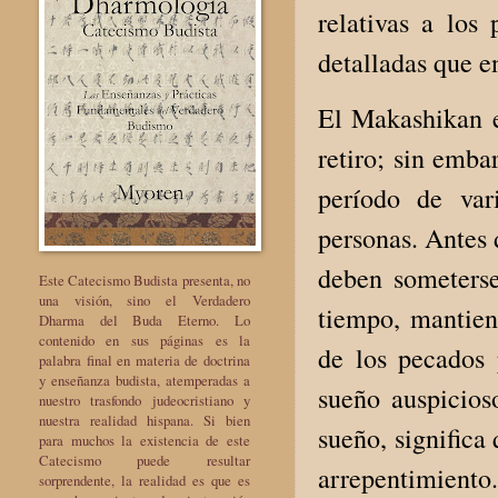
relativas a los
detalladas que en
El Makashikan e
retiro; sin emba
período de var
personas. Antes 
deben someterse
Este Catecismo Budista presenta, no
una visión, sino el Verdadero
tiempo, mantien
Dharma del Buda Eterno. Lo
contenido en sus páginas es la
de los pecados 
palabra final en materia de doctrina
y enseñanza budista, atemperadas a
sueño auspicios
nuestro trasfondo judeocristiano y
nuestra realidad hispana. Si bien
sueño, significa
para muchos la existencia de este
Catecismo puede resultar
arrepentimiento.
sorprendente, la realidad es que es