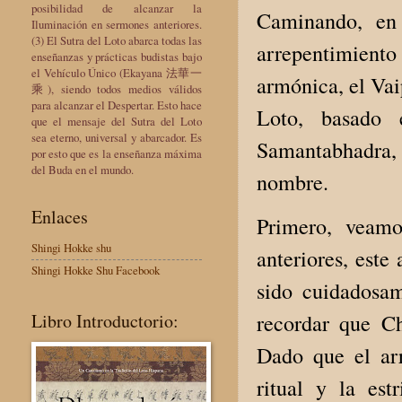
posibilidad de alcanzar la
Caminando, en
Iluminación en sermones anteriores.
(3) El Sutra del Loto abarca todas las
arrepentimiento
enseñanzas y prácticas budistas bajo
el Vehículo Único (Ekayana 法華一
armónica, el Vai
乘), siendo todos medios válidos
para alcanzar el Despertar. Esto hace
Loto, basado 
que el mensaje del Sutra del Loto
sea eterno, universal y abarcador. Es
Samantabhadra, p
por esto que es la enseñanza máxima
del Buda en el mundo.
nombre.
Enlaces
Primero, veamo
Shingi Hokke shu
anteriores, este
Shingi Hokke Shu Facebook
sido cuidadosam
Libro Introductorio:
recordar que Ch
Dado que el arr
ritual y la est