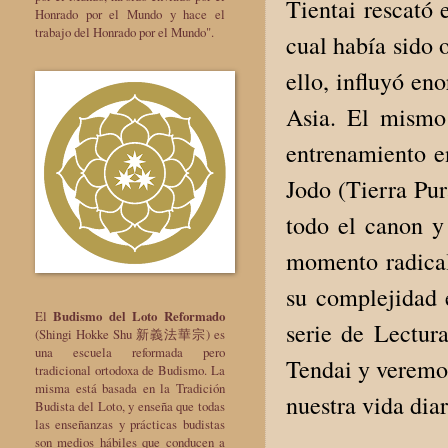
Tientai rescató 
Honrado por el Mundo y hace el
trabajo del Honrado por el Mundo".
cual había sido 
ello, influyó e
Asia. El mismo 
entrenamiento en
Jodo (Tierra Pur
todo el canon y
momento radical
su complejidad 
El
Budismo del Loto Reformado
serie de Lectur
(Shingi Hokke Shu 新義法華宗) es
una escuela reformada pero
Tendai y veremos
tradicional ortodoxa de Budismo. La
misma está basada en la Tradición
nuestra vida diar
Budista del Loto, y enseña que todas
las enseñanzas y prácticas budistas
son medios hábiles que conducen a