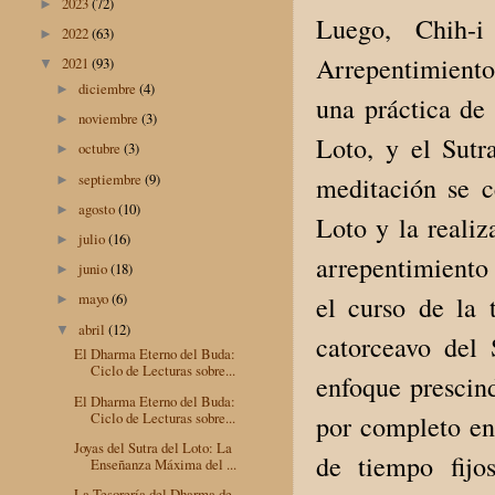
2023
(72)
►
Luego, Chih-
2022
(63)
►
Arrepentimiento
2021
(93)
▼
diciembre
(4)
►
una práctica de 
noviembre
(3)
►
Loto, y el Sutr
octubre
(3)
►
septiembre
(9)
meditación se c
►
agosto
(10)
►
Loto y la reali
julio
(16)
►
arrepentimiento 
junio
(18)
►
mayo
(6)
el curso de la t
►
abril
(12)
▼
catorceavo del 
El Dharma Eterno del Buda:
Ciclo de Lecturas sobre...
enfoque prescind
El Dharma Eterno del Buda:
Ciclo de Lecturas sobre...
por completo en 
Joyas del Sutra del Loto: La
de tiempo fijo
Enseñanza Máxima del ...
La Tesorería del Dharma de