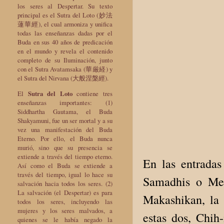
los seres al Despertar. Su texto
principal es el Sutra del Loto (妙法
蓮華經), el cual armoniza y unifica
todas las enseñanzas dadas por el
Buda en sus 40 años de predicación
en el mundo y revela el contenido
completo de su Iluminación, junto
con el Sutra Avatamsaka (華厳経) y
el Sutra del Nirvana (大般涅槃經).
El
Sutra del Loto
contiene tres
enseñanzas importantes: (1)
Siddhartha Gautama, el Buda
Shakyamuni, fue un ser mortal y a su
vez una manifestación del Buda
Eterno. Por ello, el Buda nunca
murió, sino que su presencia se
extiende a través del tiempo eterno.
En las entradas
Así como el Buda se extiende a
través del tiempo, igual lo hace su
Samadhis o Med
salvación hacia todos los seres. (2)
La salvación (el Despertar) es para
Makashikan, la
todos los seres, incluyendo las
mujeres y los seres malvados, a
estas dos, Chih
quienes se le había negado la