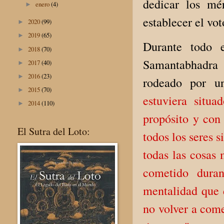
dedicar los mé
enero
(4)
►
establecer el vot
2020
(99)
►
2019
(65)
►
Durante todo e
2018
(70)
►
Samantabhadra 
2017
(40)
►
2016
(23)
►
rodeado por un
2015
(70)
►
estuviera situa
2014
(110)
►
propósito y con
El Sutra del Loto:
todos los seres 
todas las cosas 
cometido duran
mentalidad que 
no volver a comet