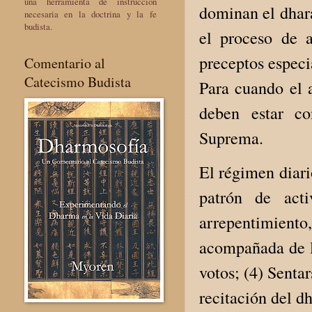
una herramienta de instrucción
dominan el dhara
necesaria en la doctrina y la fe
budista.
el proceso de a
preceptos especia
Comentario al
Catecismo Budista
Para cuando el 
deben estar co
Suprema.
El régimen diari
patrón de acti
arrepentimiento,
acompañada de la
votos; (4) Senta
recitación del d