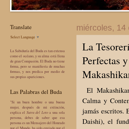
Translate
miércoles, 14 
Select Language
▼
La Tesorer
La Sabiduría del Buda es tan extensa
Perfectas 
como el océano, y su alma está llena
de gran Compasión. El Buda no tiene
forma, pero se manifiesta de muchas
Makashikan
formas, y nos predica por medio de
sus propias apariciones.
El Makashikan
Las Palabras del Buda
Calma y Contemp
"Si un buen hombre o una buena
mujer, después de mi extinción,
jamás escritos.
explica el
Sutra del Loto
a una sola
persona, debes de saber que esa
Daishi), el fun
persona es un Mensajero del Honrado
por el Mundo, ha sido enviado por el