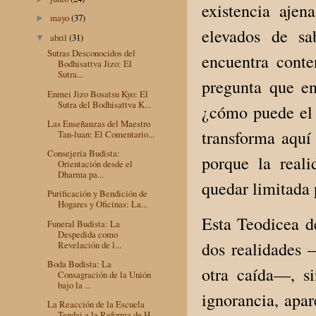
existencia aje
mayo
(37)
►
elevados de sa
abril
(31)
▼
Sutras Desconocidos del
encuentra conte
Bodhisattva Jizo: El
Sutra...
pregunta que e
Enmei Jizo Bosatsu Kyo: El
Sutra del Bodhisattva K...
¿cómo puede el 
Las Enseñanzas del Maestro
transforma aquí
Tan-luan: El Comentario...
Consejería Budista:
porque la reali
Orientación desde el
Dharma pa...
quedar limitada 
Purificación y Bendición de
Hogares y Oficinas: La...
Esta Teodicea d
Funeral Budista: La
Despedida como
dos realidades 
Revelación de l...
Boda Budista: La
otra caída—, si
Consagración de la Unión
bajo la ...
ignorancia, apar
La Reacción de la Escuela
Tendai a la Reforma de H...