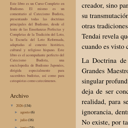
creador, sino pa
Este libro es un Curso Completo en
Budismo. El mismo es un
su transmutación
comentario al Catecismo Budista,
presentando todas las doctrinas
otras tradicione
principales del Budismo, desde el
lente de las Enseñanzas Perfectas y
Tendai revela qu
Completas de la Tradición del Loto,
la Escuela del Loto Reformada,
cuando es visto 
adaptadas al conexto histórico,
cultural y religioso hispano. Este
libro es el acompañante perfecto del
La Doctrina de 
Catecismo Budista, una
enciclopedia de Budismo Japonées,
Grandes Maestro
dirigida especialmente para
sacerdotes budistas, así como para
singular profun
catequistas como catecúmenos.
deja de ser con
Archivo
realidad, para s
2026
(134)
▼
ignorancia, den
agosto
(6)
►
julio
(16)
No existe, por t
►
junio
(24)
►