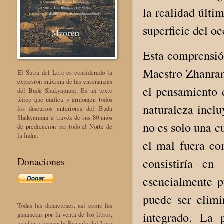
la realidad últi
superficie del o
Esta comprensió
Maestro Zhanran
El Sutra del Loto es considerado la
expresión máxima de las enseñanzas
el pensamiento 
del Buda Shakyamuni. Es un texto
único que unifica y armoniza todos
naturaleza inclu
los discursos anteriores del Buda
Shakyamuni a travéz de sus 80 años
no es solo una c
de predicación por todo el Norte de
la India.
el mal fuera co
Donaciones
consistiría en
esencialmente p
puede ser elimi
Todas las donaciones, así como las
integrado. La 
ganancias por la venta de los libros,
ayudan a apoyar la Escuela del Loto