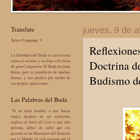
Translate
jueves, 9 de a
Select Language
▼
Reflexione
La Sabiduría del Buda es tan extensa
Doctrina de
como el océano, y su alma está llena
de gran Compasión. El Buda no tiene
forma, pero se manifiesta de muchas
Budismo d
formas, y nos predica por medio de
sus propias apariciones.
Las Palabras del Buda
"Si un buen hombre o una buena
mujer, después de mi extinción,
explica el
Sutra del Loto
a una sola
persona, debes de saber que esa
persona es un Mensajero del Honrado
por el Mundo, ha sido enviado por el