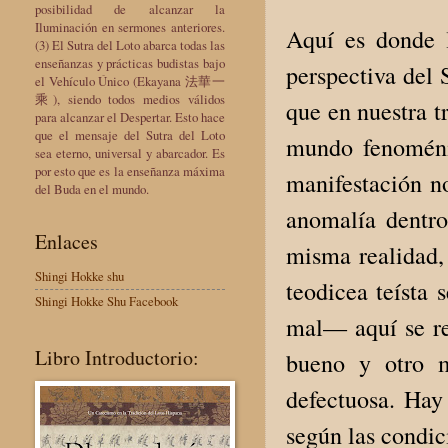
posibilidad de alcanzar la
Iluminación en sermones anteriores.
Aquí es donde 
(3) El Sutra del Loto abarca todas las
enseñanzas y prácticas budistas bajo
perspectiva del 
el Vehículo Único (Ekayana 法華一
乘), siendo todos medios válidos
que en nuestra 
para alcanzar el Despertar. Esto hace
que el mensaje del Sutra del Loto
mundo fenoménic
sea eterno, universal y abarcador. Es
por esto que es la enseñanza máxima
manifestación n
del Buda en el mundo.
anomalía dentro
Enlaces
misma realidad, 
Shingi Hokke shu
teodicea teísta 
Shingi Hokke Shu Facebook
mal— aquí se re
Libro Introductorio:
bueno y otro m
defectuosa. Hay
según las condic