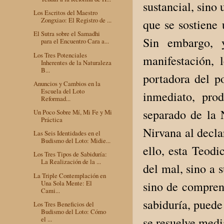
sustancial, sino
Los Escritos del Maestro
Zongxiao: El Registro de ...
que se sostiene
El Sutra sobre el Samadhi
Sin embargo, 
para el Encuentro Cara a...
Los Tres Potenciales
manifestación,
Inherentes de la Naturaleza
B...
portadora del p
Anuncios y Cambios en la
Escuela del Loto
inmediato, pro
Reformad...
separado de la 
Un Poco Sobre Mí, Mi Fe y Mi
Práctica
Nirvana al decla
Las Seis Identidades en el
Budismo del Loto: Midie...
ello, esta Teodi
Los Tres Tipos de Sabiduría:
La Realización de la ...
del mal, sino a 
La Triple Contemplación en
sino de comprend
Una Sola Mente: El
Cami...
sabiduría, puede
Los Tres Beneficios del
Budismo del Loto: Cómo
se resuelve medi
el ...