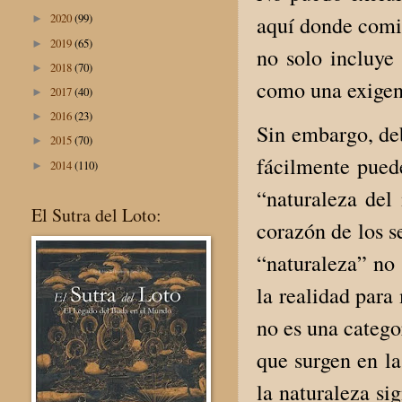
2020
(99)
aquí donde comie
►
2019
(65)
►
no solo incluye
2018
(70)
►
como una exigenc
2017
(40)
►
2016
(23)
►
Sin embargo, deb
2015
(70)
►
fácilmente puede
2014
(110)
►
“naturaleza del
El Sutra del Loto:
corazón de los s
“naturaleza” no 
la realidad para
no es una categor
que surgen en la
la naturaleza si