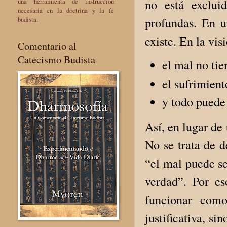
una herramienta de instrucción
no está exclui
necesaria en la doctrina y la fe
budista.
profundas. En un
existe. En la vis
Comentario al
Catecismo Budista
el mal no tie
el sufrimient
y todo puede
Así, en lugar de
No se trata de d
“el mal puede s
verdad”. Por es
funcionar com
justificativa, s