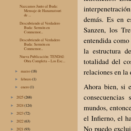
Nazcamos Junto al Buda:
interpenetració
Mensaje de Hanamatsuri
de ...
demás. Es en es
Descubriendo al Verdadero
Buda: Sermón en
Sanzen, los Tr
Conmemor...
entendida como 
Descubriendo al Verdadero
Buda: Sermón en
Conmemor...
la estructura d
Nueva Publicación: TENDAI:
totalidad del 
Obra Completa – Los Esc...
relaciones en la 
marzo
(18)
►
febrero
(1)
►
Ahora bien, si 
enero
(1)
►
consecuencias 
2025
(268)
►
2024
(124)
mundos, entonces
►
2023
(72)
►
el Infierno, el h
2022
(63)
►
No puedo excluir
2021
(93)
►