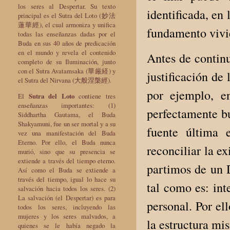
los seres al Despertar. Su texto
identificada, en
principal es el Sutra del Loto (妙法
蓮華經), el cual armoniza y unifica
fundamento vivi
todas las enseñanzas dadas por el
Buda en sus 40 años de predicación
en el mundo y revela el contenido
Antes de continu
completo de su Iluminación, junto
con el Sutra Avatamsaka (華厳経) y
justificación de
el Sutra del Nirvana (大般涅槃經).
por ejemplo, e
El
Sutra del Loto
contiene tres
enseñanzas importantes: (1)
perfectamente b
Siddhartha Gautama, el Buda
Shakyamuni, fue un ser mortal y a su
fuente última 
vez una manifestación del Buda
Eterno. Por ello, el Buda nunca
reconciliar la e
murió, sino que su presencia se
extiende a través del tiempo eterno.
partimos de un D
Así como el Buda se extiende a
través del tiempo, igual lo hace su
tal como es: int
salvación hacia todos los seres. (2)
La salvación (el Despertar) es para
personal. Por el
todos los seres, incluyendo las
mujeres y los seres malvados, a
la estructura mi
quienes se le había negado la