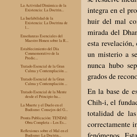
La Actividad Dinámica de la
integra en el pr
Existencia: La Doctrin...
La Inefabilidad de la
huir del mal co
Existencia: La Doctrina de
l...
mirada del Dhar
Enseñanzas Esenciales del
Maestro Honen sobre la R...
esta revelación,
Establecimiento del Día
un misterio a s
Conmemorativo de la
Predic...
nunca hubo sepa
Tratado Esencial de la Gran
Calma y Contemplación ...
grados de recono
Tratado Esencial de la Gran
Calma y Contemplación ...
En la base de es
Tratado Esencial de la Mente
desde el Principio ha...
Chih-i, el funda
La Muerte y el Duelo en el
Budismo: Consejos del G...
totalidad de l
Pronta Publicación: TENDAI:
correctamente in
Obra Completa – Los Es...
Reflexiones sobre el Mal en el
fenómenos. Est
Budismo: La Doctrin...