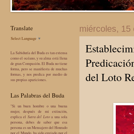
Translate
miércoles, 15 
Select Language
▼
Establecim
La Sabiduría del Buda es tan extensa
Predicación
como el océano, y su alma está llena
de gran Compasión. El Buda no tiene
forma, pero se manifiesta de muchas
del Loto R
formas, y nos predica por medio de
sus propias apariciones.
Las Palabras del Buda
"Si un buen hombre o una buena
mujer, después de mi extinción,
explica el
Sutra del Loto
a una sola
persona, debes de saber que esa
persona es un Mensajero del Honrado
por el Mundo, ha sido enviado por el