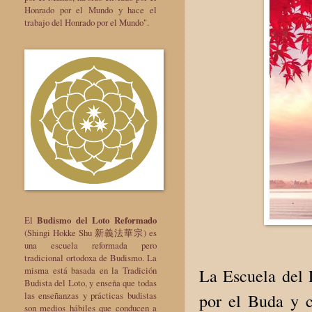
Honrado por el Mundo y hace el
trabajo del Honrado por el Mundo".
El
Budismo del Loto Reformado
(Shingi Hokke Shu 新義法華宗) es
una escuela reformada pero
tradicional ortodoxa de Budismo. La
misma está basada en la Tradición
La Escuela del 
Budista del Loto, y enseña que todas
las enseñanzas y prácticas budistas
por el Buda y c
son medios hábiles que conducen a