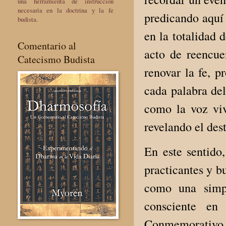
una herramienta de instrucción
necesaria en la doctrina y la fe
predicando aquí 
budista.
en la totalidad 
Comentario al
acto de reencue
Catecismo Budista
renovar la fe, p
cada palabra de
como la voz viv
revelando el des
En este sentido
practicantes y 
como una simpl
consciente en
Conmemorativo d