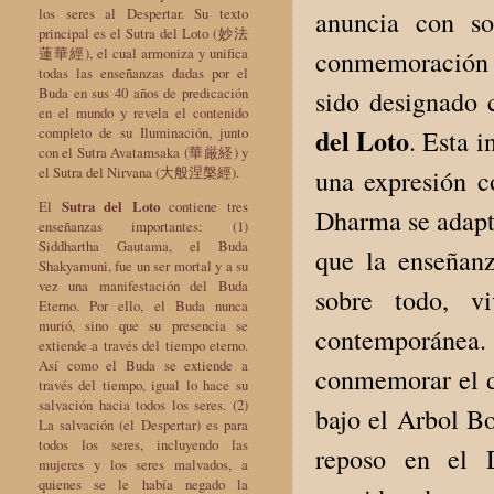
los seres al Despertar. Su texto
anuncia con so
principal es el Sutra del Loto (妙法
蓮華經), el cual armoniza y unifica
conmemoración d
todas las enseñanzas dadas por el
Buda en sus 40 años de predicación
sido designado
en el mundo y revela el contenido
del Loto
completo de su Iluminación, junto
. Esta 
con el Sutra Avatamsaka (華厳経) y
el Sutra del Nirvana (大般涅槃經).
una expresión co
El
Sutra del Loto
contiene tres
Dharma se adapta
enseñanzas importantes: (1)
Siddhartha Gautama, el Buda
que la enseñanz
Shakyamuni, fue un ser mortal y a su
vez una manifestación del Buda
sobre todo, v
Eterno. Por ello, el Buda nunca
murió, sino que su presencia se
contemporánea.
extiende a través del tiempo eterno.
Así como el Buda se extiende a
conmemorar el d
través del tiempo, igual lo hace su
salvación hacia todos los seres. (2)
bajo el Arbol Bo
La salvación (el Despertar) es para
todos los seres, incluyendo las
reposo en el 
mujeres y los seres malvados, a
quienes se le había negado la