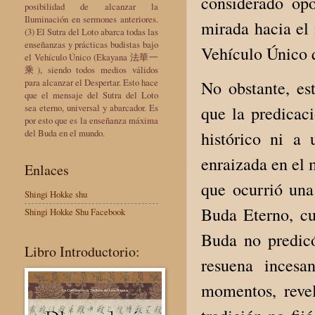
considerado opo
posibilidad de alcanzar la
Iluminación en sermones anteriores.
mirada hacia el
(3) El Sutra del Loto abarca todas las
enseñanzas y prácticas budistas bajo
Vehículo Único q
el Vehículo Único (Ekayana 法華一
乘), siendo todos medios válidos
para alcanzar el Despertar. Esto hace
No obstante, es
que el mensaje del Sutra del Loto
sea eterno, universal y abarcador. Es
que la predicac
por esto que es la enseñanza máxima
del Buda en el mundo.
histórico ni a 
enraizada en el 
Enlaces
que ocurrió una
Shingi Hokke shu
Buda Eterno, cu
Shingi Hokke Shu Facebook
Buda no predicó
Libro Introductorio:
resuena incesa
momentos, revel