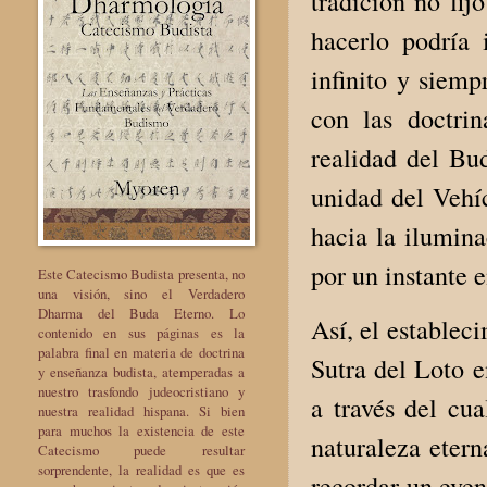
tradición no fij
hacerlo podría
infinito y siemp
con las doctri
realidad del Bu
unidad del Vehíc
hacia la ilumina
por un instante e
Este Catecismo Budista presenta, no
una visión, sino el Verdadero
Dharma del Buda Eterno. Lo
Así, el establec
contenido en sus páginas es la
palabra final en materia de doctrina
Sutra del Loto e
y enseñanza budista, atemperadas a
nuestro trasfondo judeocristiano y
a través del cu
nuestra realidad hispana. Si bien
para muchos la existencia de este
naturaleza etern
Catecismo puede resultar
sorprendente, la realidad es que es
recordar un even