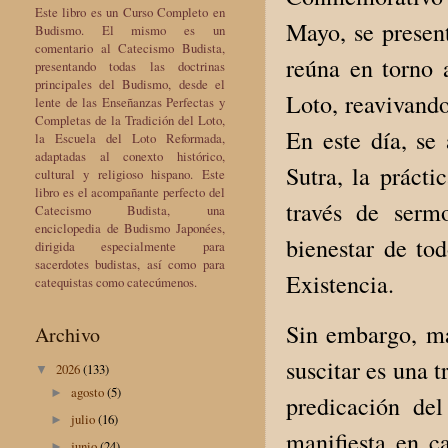
Este libro es un Curso Completo en
Mayo, se presen
Budismo. El mismo es un
comentario al Catecismo Budista,
reúna en torno a
presentando todas las doctrinas
principales del Budismo, desde el
Loto, reavivando
lente de las Enseñanzas Perfectas y
Completas de la Tradición del Loto,
En este día, se 
la Escuela del Loto Reformada,
adaptadas al conexto histórico,
Sutra, la práct
cultural y religioso hispano. Este
libro es el acompañante perfecto del
través de serm
Catecismo Budista, una
enciclopedia de Budismo Japonées,
bienestar de tod
dirigida especialmente para
sacerdotes budistas, así como para
Existencia.
catequistas como catecúmenos.
Sin embargo, má
Archivo
suscitar es una 
2026
(133)
▼
agosto
(5)
►
predicación del
julio
(16)
►
manifiesta en c
junio
(24)
►