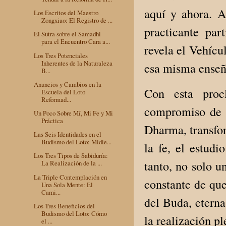
aquí y ahora. As
Los Escritos del Maestro
Zongxiao: El Registro de ...
practicante pa
El Sutra sobre el Samadhi
para el Encuentro Cara a...
revela el Vehícu
Los Tres Potenciales
Inherentes de la Naturaleza
esa misma enseñ
B...
Anuncios y Cambios en la
Con esta proc
Escuela del Loto
Reformad...
compromiso de h
Un Poco Sobre Mí, Mi Fe y Mi
Práctica
Dharma, transfo
Las Seis Identidades en el
Budismo del Loto: Midie...
la fe, el estud
Los Tres Tipos de Sabiduría:
tanto, no solo u
La Realización de la ...
La Triple Contemplación en
constante de que
Una Sola Mente: El
Cami...
del Buda, eterna
Los Tres Beneficios del
Budismo del Loto: Cómo
la realización p
el ...