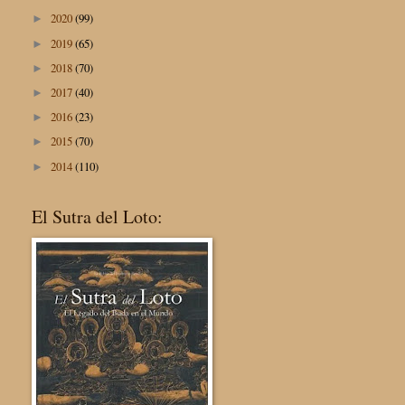
2020
(99)
►
2019
(65)
►
2018
(70)
►
2017
(40)
►
2016
(23)
►
2015
(70)
►
2014
(110)
►
El Sutra del Loto: