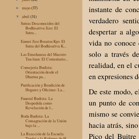
instante de con
mayo
(37)
►
abril
(31)
▼
verdadero sent
Sutras Desconocidos del
Bodhisattva Jizo: El
despertar a alg
Sutra...
vida no conoce 
Enmei Jizo Bosatsu Kyo: El
Sutra del Bodhisattva K...
solo a través d
Las Enseñanzas del Maestro
Tan-luan: El Comentario...
realidad, en el 
Consejería Budista:
Orientación desde el
en expresiones d
Dharma pa...
Purificación y Bendición de
De este modo, e
Hogares y Oficinas: La...
Funeral Budista: La
un punto de con
Despedida como
Revelación de l...
mismo se convier
Boda Budista: La
Consagración de la Unión
hacia atrás, sin
bajo la ...
La Reacción de la Escuela
Pico del Buitre 
Tendai a la Reforma de H...