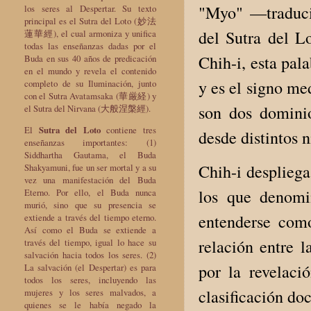
"Myo" —traducid
los seres al Despertar. Su texto
principal es el Sutra del Loto (妙法
del Sutra del 
蓮華經), el cual armoniza y unifica
todas las enseñanzas dadas por el
Chih-i, esta pal
Buda en sus 40 años de predicación
en el mundo y revela el contenido
y es el signo me
completo de su Iluminación, junto
con el Sutra Avatamsaka (華厳経) y
son dos domini
el Sutra del Nirvana (大般涅槃經).
El
Sutra del Loto
contiene tres
desde distintos 
enseñanzas importantes: (1)
Siddhartha Gautama, el Buda
Chih-i despliega
Shakyamuni, fue un ser mortal y a su
vez una manifestación del Buda
los que denomi
Eterno. Por ello, el Buda nunca
murió, sino que su presencia se
entenderse como
extiende a través del tiempo eterno.
Así como el Buda se extiende a
relación entre l
través del tiempo, igual lo hace su
salvación hacia todos los seres. (2)
por la revelaci
La salvación (el Despertar) es para
todos los seres, incluyendo las
clasificación doc
mujeres y los seres malvados, a
quienes se le había negado la