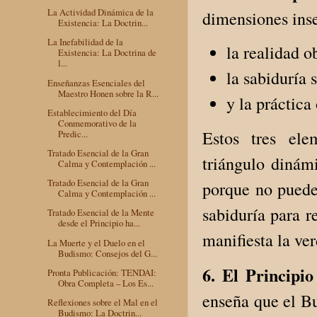
La Actividad Dinámica de la
dimensiones ins
Existencia: La Doctrin...
La Inefabilidad de la
la realidad o
Existencia: La Doctrina de
l...
la sabiduría 
Enseñanzas Esenciales del
Maestro Honen sobre la R...
y la práctica
Establecimiento del Día
Conmemorativo de la
Estos tres ele
Predic...
Tratado Esencial de la Gran
triángulo dinámi
Calma y Contemplación ...
Tratado Esencial de la Gran
porque no pueden
Calma y Contemplación ...
sabiduría para re
Tratado Esencial de la Mente
desde el Principio ha...
manifiesta la ve
La Muerte y el Duelo en el
Budismo: Consejos del G...
6. El Principi
Pronta Publicación: TENDAI:
Obra Completa – Los Es...
enseña que el Bu
Reflexiones sobre el Mal en el
Budismo: La Doctrin...