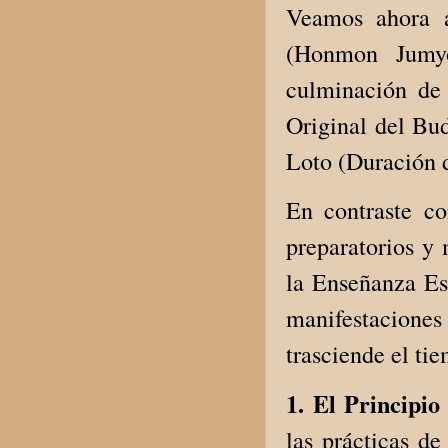
Veamos ahora a
(Honmon Jumyo
culminación de 
Original del Bud
Loto (Duración d
En contraste c
preparatorios y 
la Enseñanza Ese
manifestacione
trasciende el tie
1. El Principi
las prácticas d