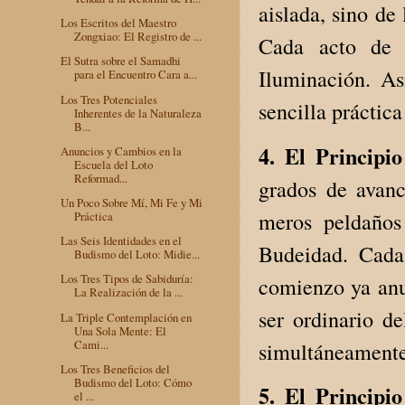
aislada, sino de
Los Escritos del Maestro
Zongxiao: El Registro de ...
Cada acto de 
El Sutra sobre el Samadhi
Iluminación. As
para el Encuentro Cara a...
Los Tres Potenciales
sencilla práctic
Inherentes de la Naturaleza
B...
4. El Principi
Anuncios y Cambios en la
Escuela del Loto
Reformad...
grados de avanc
Un Poco Sobre Mí, Mi Fe y Mi
meros peldaños 
Práctica
Las Seis Identidades en el
Budeidad. Cada
Budismo del Loto: Midie...
Los Tres Tipos de Sabiduría:
comienzo ya anun
La Realización de la ...
ser ordinario d
La Triple Contemplación en
Una Sola Mente: El
Cami...
simultáneamente
Los Tres Beneficios del
Budismo del Loto: Cómo
5. El Principi
el ...