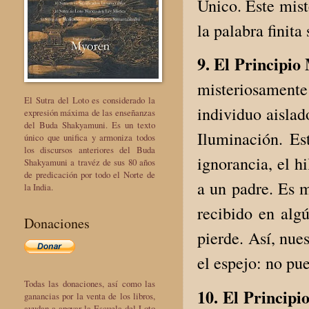
Único. Este mist
la palabra finita
9. El Principio
misteriosamente
El Sutra del Loto es considerado la
individuo aislad
expresión máxima de las enseñanzas
del Buda Shakyamuni. Es un texto
Iluminación. Es
único que unifica y armoniza todos
los discursos anteriores del Buda
ignorancia, el h
Shakyamuni a travéz de sus 80 años
de predicación por todo el Norte de
a un padre. Es m
la India.
recibido en alg
Donaciones
pierde. Así, nue
el espejo: no pue
Todas las donaciones, así como las
10. El Principi
ganancias por la venta de los libros,
ayudan a apoyar la Escuela del Loto