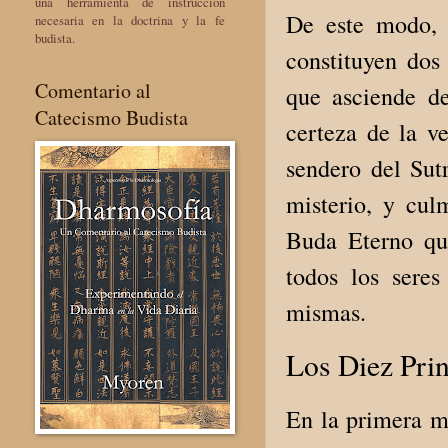
una herramienta de instrucción
De este modo, 
necesaria en la doctrina y la fe
budista.
constituyen dos
Comentario al
que asciende de
Catecismo Budista
certeza de la ve
sendero del Su
misterio, y cul
Buda Eterno que
todos los sere
mismas.
Los Diez Prin
En la primera m