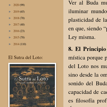
Ver al Buda mul
2020
(99)
►
iluminar mundos
2019
(65)
►
2018
(70)
plasticidad de l
►
2017
(40)
►
en que, siendo “
2016
(23)
►
Ley misma.
2015
(70)
►
2014
(110)
►
8. El Principi
mística porque p
El Sutra del Loto:
del Loto nos mu
sino desde la om
sonido del Buda
capacidad de ca
es filosofía pro