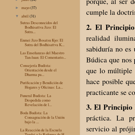
porque, al ser d
mayo
(37)
►
cumple la doctri
abril
(31)
▼
Sutras Desconocidos del
2. El Principi
Bodhisattva Jizo: El
Sutra...
realidad ilumin
Enmei Jizo Bosatsu Kyo: El
Sutra del Bodhisattva K...
sabiduría no es
Las Enseñanzas del Maestro
Tan-luan: El Comentario...
Búdica que nos 
Consejería Budista:
que lo múltiple 
Orientación desde el
Dharma pa...
hace posible que
Purificación y Bendición de
Hogares y Oficinas: La...
practicante se c
Funeral Budista: La
Despedida como
3. El Principio
Revelación de l...
Boda Budista: La
práctica. La pr
Consagración de la Unión
bajo la ...
servicio al pró
La Reacción de la Escuela
Tendai a la Reforma de H...