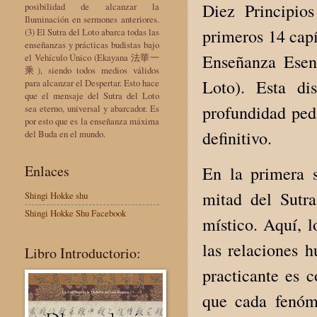
Diez Principio
posibilidad de alcanzar la
Iluminación en sermones anteriores.
primeros 14 capí
(3) El Sutra del Loto abarca todas las
enseñanzas y prácticas budistas bajo
Enseñanza Esen
el Vehículo Único (Ekayana 法華一
乘), siendo todos medios válidos
Loto). Esta di
para alcanzar el Despertar. Esto hace
que el mensaje del Sutra del Loto
profundidad peda
sea eterno, universal y abarcador. Es
por esto que es la enseñanza máxima
definitivo.
del Buda en el mundo.
Enlaces
En la primera 
mitad del Sutr
Shingi Hokke shu
Shingi Hokke Shu Facebook
místico. Aquí, l
las relaciones 
Libro Introductorio:
practicante es 
que cada fenóme