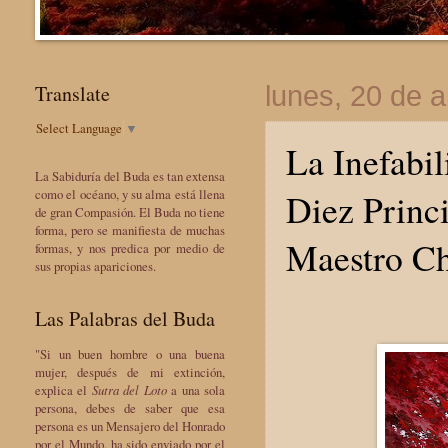
Translate
lunes, 20 de a
Select Language
▼
La Inefabil
La Sabiduría del Buda es tan extensa
Diez Princi
como el océano, y su alma está llena
de gran Compasión. El Buda no tiene
forma, pero se manifiesta de muchas
Maestro Ch
formas, y nos predica por medio de
sus propias apariciones.
Las Palabras del Buda
"Si un buen hombre o una buena
mujer, después de mi extinción,
explica el
Sutra del Loto
a una sola
persona, debes de saber que esa
persona es un Mensajero del Honrado
por el Mundo, ha sido enviado por el