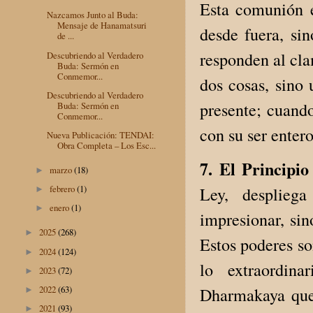
Esta comunión e
Nazcamos Junto al Buda:
Mensaje de Hanamatsuri
desde fuera, si
de ...
responden al cla
Descubriendo al Verdadero
Buda: Sermón en
Conmemor...
dos cosas, sino
Descubriendo al Verdadero
presente; cuand
Buda: Sermón en
Conmemor...
con su ser entero
Nueva Publicación: TENDAI:
Obra Completa – Los Esc...
7. El Principi
marzo
(18)
►
febrero
(1)
Ley, desplieg
►
enero
(1)
►
impresionar, sin
2025
(268)
►
Estos poderes so
2024
(124)
►
lo extraordin
2023
(72)
►
2022
(63)
Dharmakaya que, 
►
2021
(93)
►