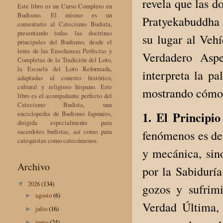
revela que las d
Este libro es un Curso Completo en
Budismo. El mismo es un
Pratyekabuddha 
comentario al Catecismo Budista,
presentando todas las doctrinas
su lugar al Vehí
principales del Budismo, desde el
lente de las Enseñanzas Perfectas y
Verdadero Asp
Completas de la Tradición del Loto,
la Escuela del Loto Reformada,
interpreta la p
adaptadas al conexto histórico,
cultural y religioso hispano. Este
mostrando cómo l
libro es el acompañante perfecto del
Catecismo Budista, una
1. El Principio
enciclopedia de Budismo Japonées,
dirigida especialmente para
sacerdotes budistas, así como para
fenómenos es de
catequistas como catecúmenos.
y mecánica, sin
Archivo
por la Sabidur
2026
(134)
▼
gozos y sufrim
agosto
(6)
►
Verdad Última, 
julio
(16)
►
junio
(24)
►