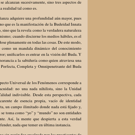
 se alcanzan sucesivamente, sino tres aspectos de
a realidad tal como es.
eñanza adquiere una profundidad aún mayor, pues
ino que es la manifestación de la Budeidad Innata
, sino que la revela como la verdadera naturaleza
mismo; cuando discierne los medios hábiles, es el
ose plenamente en todas las cosas. De este modo,
ino como un mandala dinámico del conocimiento
or; unificarlos es entrar en la visión del Buda. Y
ignorancia a la sabiduría como quien atraviesa una
ía Perfecta, Completa y Omnipenetrante del Buda
specto Universal de los Fenómenos corresponde a
cuidad: no una nada nihilista, sino la Unidad
alidad indivisible. Desde esta perspectiva, cada
ente de esencia propia, vacío de identidad
ta, un campo ilimitado donde nada está fijado y,
te se toma como “yo” y “mundo” no son entidades
nte. Así, la mente que despierta a esta verdad
fender, nada que temer en última instancia.
no sin razón fue ensalzada por los practicantes de