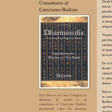
Desde l
Comentario al
inicial
Catecismo Budista
percibi
plenitu
sí mism
ninguna
Veamos 
percibe
sabidur
al mund
de la m
En el 
donde l
capaci
la sabi
dentro
Esta es
Este libro es un Curso Completo en
se com
Budismo. El mismo es un
Bodhis
comentario al Catecismo Budista,
oportun
presentando todas las doctrinas
desplie