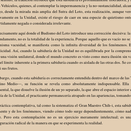
 Vehículos, quienes, al contemplar la impermanencia y la no-sustancialidad, alcan
o, desde la mirada más amplia del Sutra del Loto, esta realización, aunque ver
vamente en la Unidad, existe el riesgo de caer en una especie de quietismo ont
tidamente negada o considerada irrelevante.
ecisamente aquí donde el Budismo del Loto introduce una corrección decisiva: la 
undamento, no es la totalidad de la experiencia. Porque aquello que es vacío no se 
misma vacuidad, se manifiesta como la infinita diversidad de los fenómenos. 
icidad. Así, cuando la sabiduría de la Unidad no es equilibrada por la comprens
 una visión unilateral, donde el mundo concreto es visto como mera ilusión sin va
 el límite inherente a la primera sabiduría cuando es aislada de las otras dos. Se 
i sus frutos.
bargo, cuando esta sabiduría es correctamente entendida dentro del marco de la
no Medio—, su función se revela como absolutamente indispensable. Ella 
ntal, la que disuelve la ilusión de un yo separado, la que abre el espacio interior
ía de la Unidad, el practicante permanecería atrapado en las apariencias, tomand
ráctica contemplativa, tal como la sistematiza el Gran Maestro Chih-i, esta sabi
mente y de los fenómenos, viendo cómo todo surge dependientemente, cómo nada 
le. Pero esta contemplación no es un ejercicio meramente intelectual; es u
guración radical de la manera en que se experimenta la realidad.