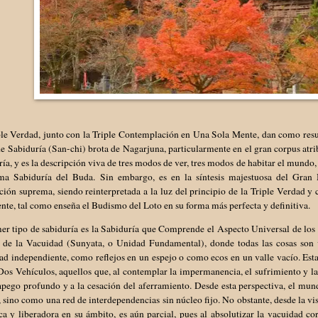
le Verdad, junto con la Triple Contemplación en Una Sola Mente, dan como result
e Sabiduría (San-chi) brota de Nagarjuna, particularmente en el gran corpus atri
ía, y es la descripción viva de tres modos de ver, tres modos de habitar el mundo, 
ma Sabiduría del Buda. Sin embargo, es en la síntesis majestuosa del Gran 
ción suprema, siendo reinterpretada a la luz del principio de la Triple Verdad 
nte, tal como enseña el Budismo del Loto en su forma más perfecta y definitiva.
mer tipo de sabiduría es la Sabiduría que Comprende el Aspecto Universal de lo
 de la Vacuidad (Sunyata, o Unidad Fundamental), donde todas las cosas son vi
ad independiente, como reflejos en un espejo o como ecos en un valle vacío. Esta 
Dos Vehículos, aquellos que, al contemplar la impermanencia, el sufrimiento y la
apego profundo y a la cesación del aferramiento. Desde esta perspectiva, el mu
, sino como una red de interdependencias sin núcleo fijo. No obstante, desde la v
ca y liberadora en su ámbito, es aún parcial, pues al absolutizar la vacuidad co