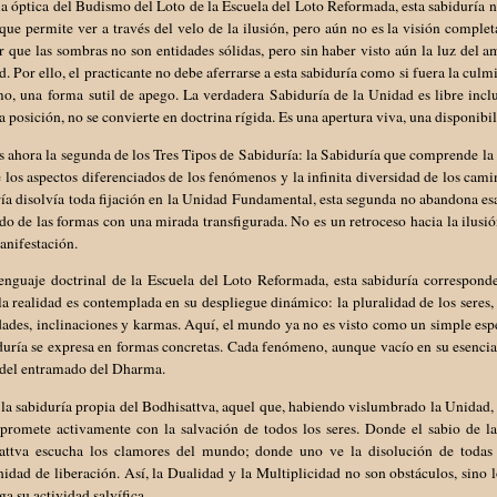
a óptica del Budismo del Loto de la Escuela del Loto Reformada, esta sabiduría no 
 que permite ver a través del velo de la ilusión, pero aún no es la visión comple
r que las sombras no son entidades sólidas, pero sin haber visto aún la luz del a
d. Por ello, el practicante no debe aferrarse a esta sabiduría como si fuera la cul
o, una forma sutil de apego. La verdadera Sabiduría de la Unidad es libre incl
 posición, no se convierte en doctrina rígida. Es una apertura viva, una disponibil
ahora la segunda de los Tres Tipos de Sabiduría: la Sabiduría que comprende la D
 los aspectos diferenciados de los fenómenos y la infinita diversidad de los cam
ía disolvía toda fijación en la Unidad Fundamental, esta segunda no abandona esa
o de las formas con una mirada transfigurada. No es un retroceso hacia la ilus
anifestación.
lenguaje doctrinal de la Escuela del Loto Reformada, esta sabiduría correspond
a realidad es contemplada en su despliegue dinámico: la pluralidad de los seres, 
dades, inclinaciones y karmas. Aquí, el mundo ya no es visto como un simple es
duría se expresa en formas concretas. Cada fenómeno, aunque vacío en su esencia
 del entramado del Dharma.
 la sabiduría propia del Bodhisattva, aquel que, habiendo vislumbrado la Unidad, n
promete activamente con la salvación de todos los seres. Donde el sabio de la 
attva escucha los clamores del mundo; donde uno ve la disolución de todas 
idad de liberación. Así, la Dualidad y la Multiplicidad no son obstáculos, sino
ga su actividad salvífica.