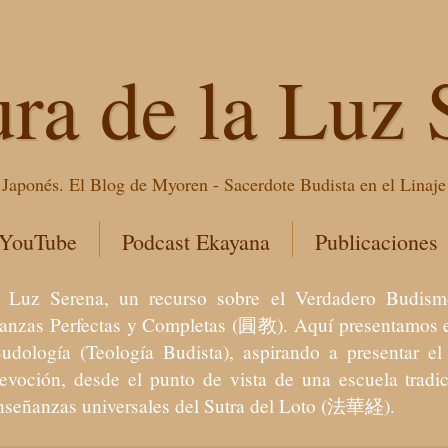
ura de la Luz 
Japonés. El Blog de Myoren - Sacerdote Budista en el Linaj
 YouTube
Podcast Ekayana
Publicaciones
 la Luz Serena, un recurso sobre el Verdadero Bu
eñanzas Perfectas y Completas (圓教). Aquí presentamos e
Budología (Teología Budista), aspirando a presentar 
devoción, desde el punto de vista de una escuela trad
enseñanzas universales del Sutra del Loto (法華経).