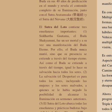
Buda en sus 40 años de predicación
manife
en el mundo y revela el contenido
completo de su Iluminación, junto
En con
con el Sutra Avatamsaka (華厳経) y
Múltip
el Sutra del Nirvana (大般涅槃經).
formas
El
Sutra del Loto
contiene tres
una fun
enseñanzas importantes: (1)
hábile
Siddhartha Gautama, el Buda
Vehícu
Shakyamuni, fue un ser mortal y a su
multipl
vez una manifestación del Buda
visión,
Eterno. Por ello, el Buda nunca
murió, sino que su presencia se
Es ent
extiende a través del tiempo eterno.
Aspecto
Así como el Buda se extiende a
del Ca
través del tiempo, igual lo hace su
Camino 
salvación hacia todos los seres. (2)
las for
La salvación (el Despertar) es para
y etern
todos los seres, incluyendo las
mujeres y los seres malvados, a
desapar
quienes se le había negado la
Ahora 
posibilidad de alcanzar la
progres
Iluminación en sermones anteriores.
(3) El Sutra del Loto abarca todas las
Triple
enseñanzas y prácticas budistas bajo
todos l