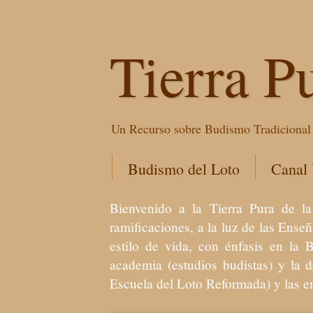
Tierra P
Un Recurso sobre Budismo Tradicional 
Budismo del Loto
Canal
Bienvenido a la Tierra Pura de
ramificaciones, a la luz de las Ens
estilo de vida, con énfasis en la 
academia (estudios budistas) y la 
Escuela del Loto Reformada) y las 