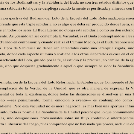
ía de los Bodhisattvas y la Sabiduría del Buda no son tres estados distintos que
ma sabiduría total que se despliega cuando la mente es purificada y alineada con l
la perspectiva del Budismo del Loto de la Escuela del Loto Reformada, esta ens
rende que esta triple sabiduría no es algo que deba ser producido desde fuera, s
e en todos los seres. El Buda Eterno no otorga esta sabiduría como un don externo
ente. Así, cuando un ser contempla la Vacuidad, es el Buda contemplándose a Sí 
ctuando en compasión; y cuando realiza el Camino Medio, es el Buda reconociénd
es Tipos de Sabiduría no deben ser entendidos como una jerarquía rígida, s
do, donde cada aspecto ilumina y sostiene a los otros. Separarlos es caer en el err
 practicante del Loto, guiado por la fe, el estudio y la práctica, no camina de la 
cia, sino que despierta gradualmente a aquello que siempre ha sido: la Sabidur
formulación de la Escuela del Loto Reformada, la Sabiduría que Comprende el A
templación de la Verdad de la Unidad, que es otra manera de expresar la Va
ntal de toda la existencia, donde todas las distinciones se disuelven en una T
no —sea pensamiento, forma, emoción o evento— es contemplado como car
diente. Pero esta vacuidad no es mera negación; es más bien una apertura infini
 tanto, todo es posible. La Sabiduría de la Unidad percibe que lo que comúnmen
das, sino designaciones provisionales sobre un flujo continuo e interdependie
a a liberarse del apego, pues comprende que no hay nada que poseer, nada que de
 sentido, la tradición reconoce que esta sabiduría es profundamente liberadora, y 