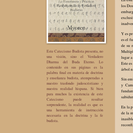
los Dos
embarg
exclusi
inadver
Y es pr
es el f
de su 
Este Catecismo Budista presenta, no
Multipl
una visión, sino el Verdadero
lugar a
Dharma del Buda Eterno. Lo
Este es
contenido en sus páginas es la
árbol n
palabra final en materia de doctrina
y enseñanza budista, atemperadas a
Sin em
nuestro trasfondo judeocristiano y
y Cami
nuestra realidad hispana. Si bien
fundame
para muchos la existencia de este
sabidur
Catecismo puede resultar
sorprendente, la realidad es que es
En la p
una herramienta de instrucción
de la 
necesaria en la doctrina y la fe
inasib
budista.
reconfi