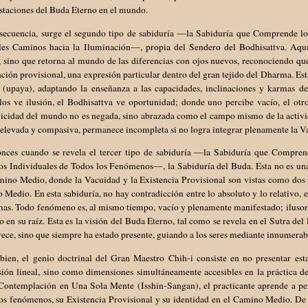
staciones del Buda Eterno en el mundo.
secuencia, surge el segundo tipo de sabiduría —la Sabiduría que Comprende lo
les Caminos hacia la Iluminación—, propia del Sendero del Bodhisattva. Aquí, 
, sino que retorna al mundo de las diferencias con ojos nuevos, reconociendo q
ción provisional, una expresión particular dentro del gran tejido del Dharma. Est
s (upaya), adaptando la enseñanza a las capacidades, inclinaciones y karmas de
los ve ilusión, el Bodhisattva ve oportunidad; donde uno percibe vacío, el otr
icidad del mundo no es negada, sino abrazada como el campo mismo de la activid
 elevada y compasiva, permanece incompleta si no logra integrar plenamente la Va
onces cuando se revela el tercer tipo de sabiduría —la Sabiduría que Compre
s Individuales de Todos los Fenómenos—, la Sabiduría del Buda. Esta no es una s
mino Medio, donde la Vacuidad y la Existencia Provisional son vistas como dos 
Medio. En esta sabiduría, no hay contradicción entre lo absoluto y lo relativo, e
mas. Todo fenómeno es, al mismo tiempo, vacío y plenamente manifestado; ilusori
o en su raíz. Esta es la visión del Buda Eterno, tal como se revela en el Sutra de
ece, sino que siempre ha estado presente, guiando a los seres mediante innumerab
bien, el genio doctrinal del Gran Maestro Chih-i consiste en no presentar est
ión lineal, sino como dimensiones simultáneamente accesibles en la práctica de
 Contemplación en Una Sola Mente (Isshin-Sangan), el practicante aprende a per
os fenómenos, su Existencia Provisional y su identidad en el Camino Medio. De 