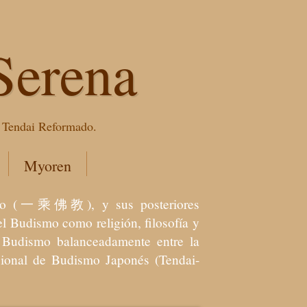
Serena
e Tendai Reformado.
Myoren
dismo (一乘佛教), y sus posteriores
l Budismo como religión, filosofía y
el Budismo balanceadamente entre la
icional de Budismo Japonés (Tendai-