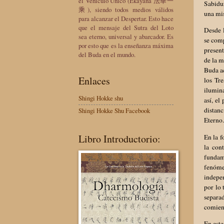
el Vehículo Único (Ekayana 法華一
Sabidur
乘), siendo todos medios válidos
una mis
para alcanzar el Despertar. Esto hace
que el mensaje del Sutra del Loto
Desde 
sea eterno, universal y abarcador. Es
se comp
por esto que es la enseñanza máxima
present
del Buda en el mundo.
de la m
Buda a
Enlaces
los Tr
ilumina
Shingi Hokke shu
así, el
distan
Shingi Hokke Shu Facebook
Eterno.
Libro Introductorio:
En la 
la con
fundame
fenóme
indepen
por lo
separa
comienz
En este