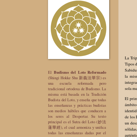
La Trip
Tipos d
Sabidur
El
Budismo del Loto Reformado
la mis
(Shingi Hokke Shu 新義法華宗) es
integra
una escuela reformada pero
sola me
tradicional ortodoxa de Budismo. La
misma está basada en la Tradición
El pri
Budista del Loto, y enseña que todas
ámbito
las enseñanzas y prácticas budistas
son medios hábiles que conducen a
identid
los seres al Despertar. Su texto
de los 
principal es el Sutra del Loto (妙法
un des
蓮華經), el cual armoniza y unifica
sólidas
todas las enseñanzas dadas por el
auténti