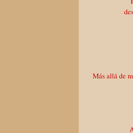
des
Más allá de nu
A