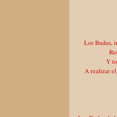
Los Budas, i
Re
Y to
A realizar e