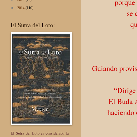
porque 
2014
(110)
►
se 
qu
El Sutra del Loto:
Guiando provisi
“Dirige
El Buda 
haciendo e
El Sutra del Loto es considerado la