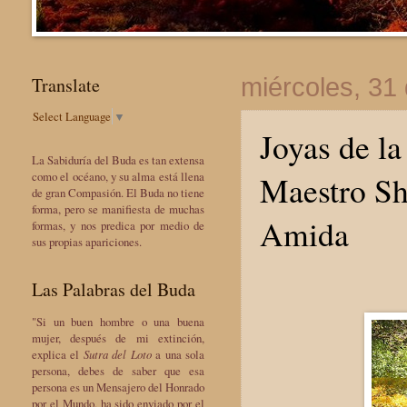
Translate
miércoles, 31 
Select Language
▼
Joyas de la
La Sabiduría del Buda es tan extensa
Maestro Sh
como el océano, y su alma está llena
de gran Compasión. El Buda no tiene
forma, pero se manifiesta de muchas
Amida
formas, y nos predica por medio de
sus propias apariciones.
Las Palabras del Buda
"Si un buen hombre o una buena
mujer, después de mi extinción,
explica el
Sutra del Loto
a una sola
persona, debes de saber que esa
persona es un Mensajero del Honrado
por el Mundo, ha sido enviado por el