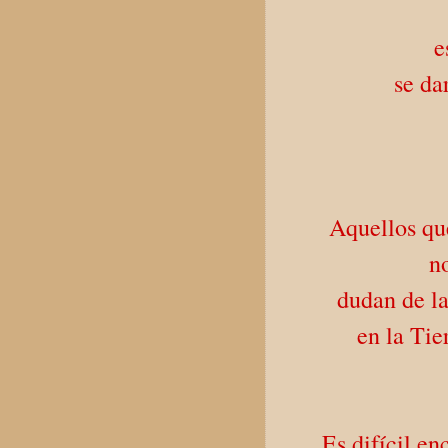
e
se da
Aquellos que
n
dudan de la
en la Tie
Es difícil e