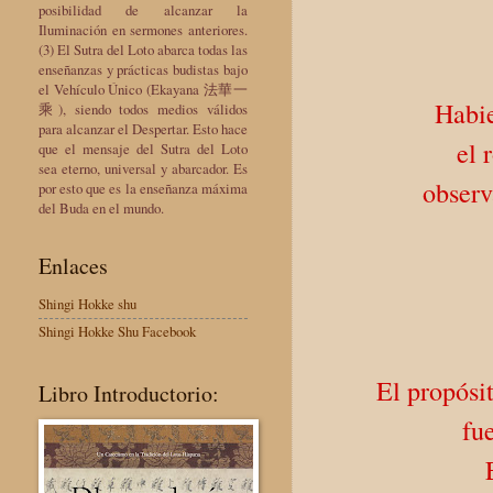
posibilidad de alcanzar la
Iluminación en sermones anteriores.
(3) El Sutra del Loto abarca todas las
enseñanzas y prácticas budistas bajo
el Vehículo Único (Ekayana 法華一
Habie
乘), siendo todos medios válidos
para alcanzar el Despertar. Esto hace
el 
que el mensaje del Sutra del Loto
sea eterno, universal y abarcador. Es
observ
por esto que es la enseñanza máxima
del Buda en el mundo.
Enlaces
Shingi Hokke shu
Shingi Hokke Shu Facebook
El propósi
Libro Introductorio:
fu