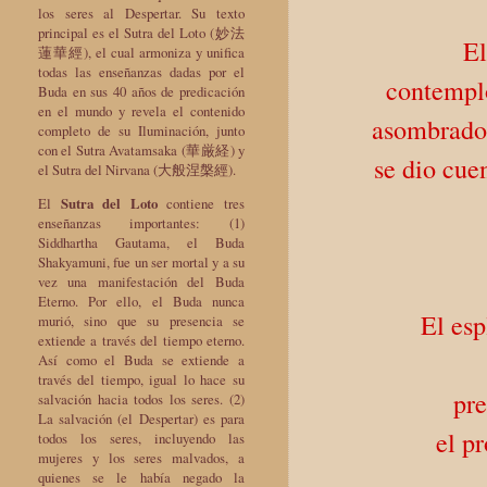
los seres al Despertar. Su texto
principal es el Sutra del Loto (妙法
El
蓮華經), el cual armoniza y unifica
todas las enseñanzas dadas por el
contempl
Buda en sus 40 años de predicación
en el mundo y revela el contenido
asombrado,
completo de su Iluminación, junto
con el Sutra Avatamsaka (華厳経) y
se dio cue
el Sutra del Nirvana (大般涅槃經).
El
Sutra del Loto
contiene tres
enseñanzas importantes: (1)
Siddhartha Gautama, el Buda
Shakyamuni, fue un ser mortal y a su
vez una manifestación del Buda
Eterno. Por ello, el Buda nunca
El es
murió, sino que su presencia se
extiende a través del tiempo eterno.
Así como el Buda se extiende a
través del tiempo, igual lo hace su
pre
salvación hacia todos los seres. (2)
La salvación (el Despertar) es para
el p
todos los seres, incluyendo las
mujeres y los seres malvados, a
quienes se le había negado la