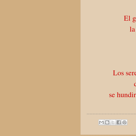
El g
la
Los ser
se hundi