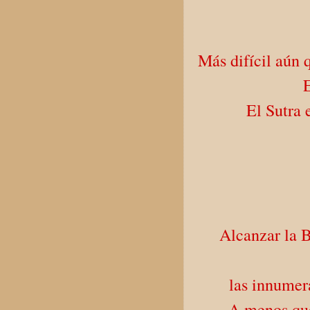
Más difícil aún 
El Sutra 
Alcanzar la B
las innumer
A menos que