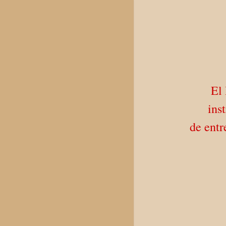
El
ins
de entr