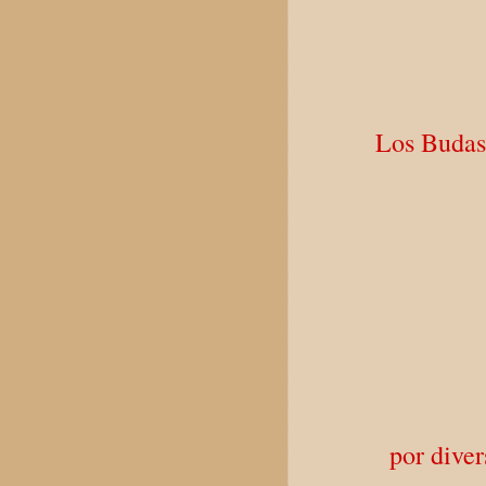
Los Budas
por diver