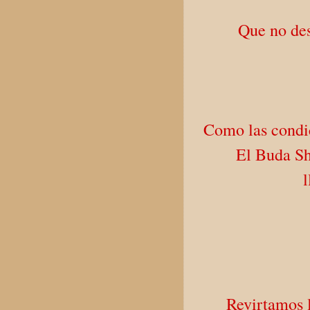
Que no des
Como las condic
El Buda Sh
l
Revirtamos l