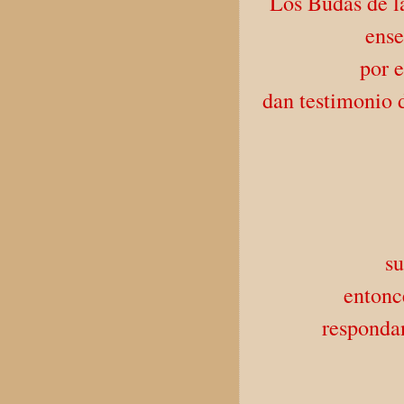
Los Budas de la
ense
por 
dan testimonio d
su
entonc
respondan