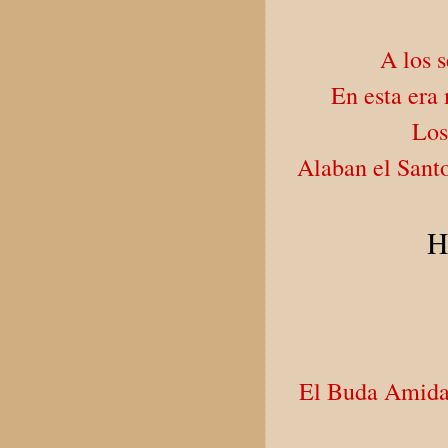
A los s
En esta era
Los
Alaban el Sant
H
El Buda Amida,