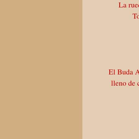
La rue
To
El Buda A
lleno de 