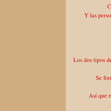
C
Y las pers
Los dos tipos d
Se for
Así que r