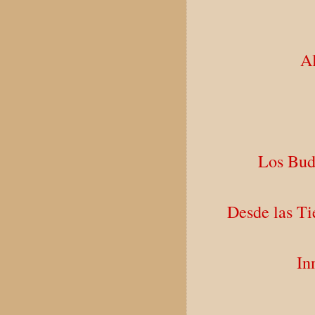
Al
Los Bud
Desde las Ti
In