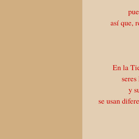
pue
así que, 
En la Ti
seres
y s
se usan difer