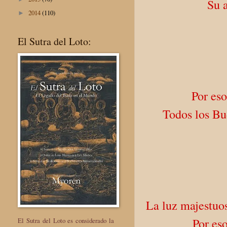
Su 
2014
(110)
►
El Sutra del Loto:
Por es
Todos los Bu
La luz majestuos
Por es
El Sutra del Loto es considerado la