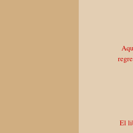
Aqu
regre
El l