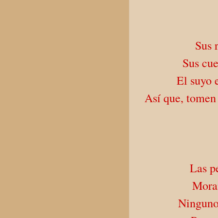
Sus 
Sus cue
El suyo 
Así que, tomen 
Las pe
Moran
Ninguno 