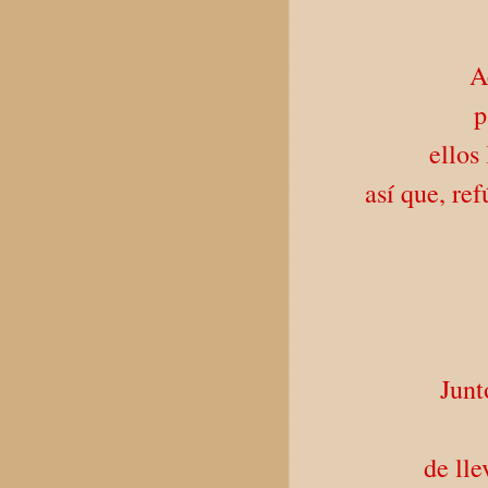
A
p
ellos
así que, re
Junt
de ll