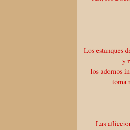
Los estanques de
y 
los adornos i
toma r
Las aflicci