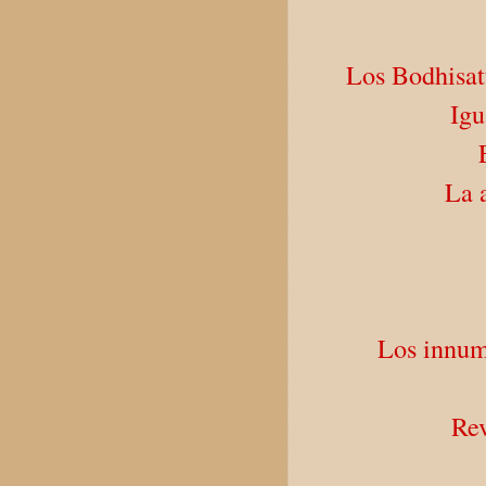
Los Bodhisatt
Igu
La 
Los innume
Rev