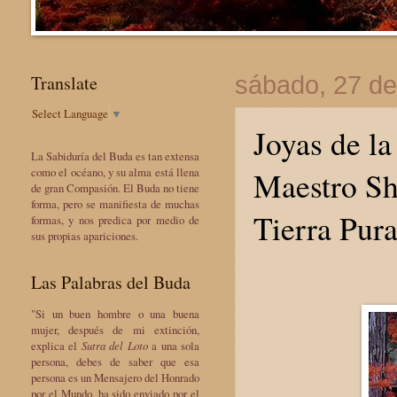
Translate
sábado, 27 de
Select Language
▼
Joyas de la
La Sabiduría del Buda es tan extensa
Maestro Sh
como el océano, y su alma está llena
de gran Compasión. El Buda no tiene
forma, pero se manifiesta de muchas
Tierra Pur
formas, y nos predica por medio de
sus propias apariciones.
Las Palabras del Buda
"Si un buen hombre o una buena
mujer, después de mi extinción,
explica el
Sutra del Loto
a una sola
persona, debes de saber que esa
persona es un Mensajero del Honrado
por el Mundo, ha sido enviado por el