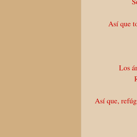
S
Así que t
Los ár
Así que, refú