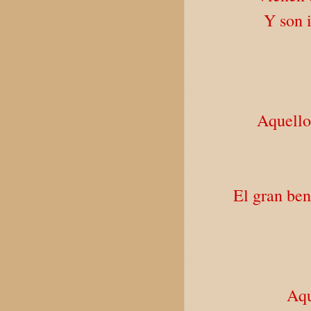
Y son 
Aquello
El gran ben
Aqu