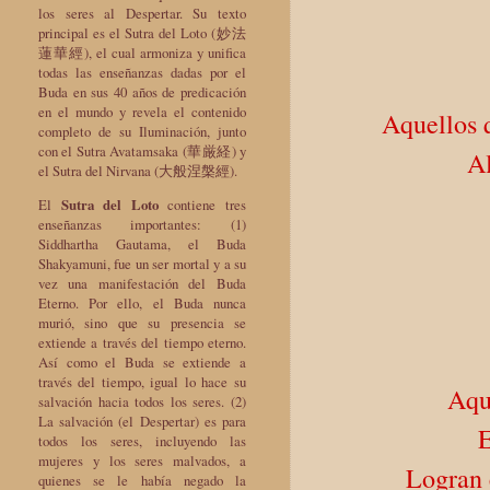
los seres al Despertar. Su texto
principal es el Sutra del Loto (妙法
蓮華經), el cual armoniza y unifica
todas las enseñanzas dadas por el
Buda en sus 40 años de predicación
en el mundo y revela el contenido
Aquellos 
completo de su Iluminación, junto
con el Sutra Avatamsaka (華厳経) y
A
el Sutra del Nirvana (大般涅槃經).
El
Sutra del Loto
contiene tres
enseñanzas importantes: (1)
Siddhartha Gautama, el Buda
Shakyamuni, fue un ser mortal y a su
vez una manifestación del Buda
Eterno. Por ello, el Buda nunca
murió, sino que su presencia se
extiende a través del tiempo eterno.
Así como el Buda se extiende a
través del tiempo, igual lo hace su
Aqu
salvación hacia todos los seres. (2)
La salvación (el Despertar) es para
E
todos los seres, incluyendo las
mujeres y los seres malvados, a
Logran 
quienes se le había negado la