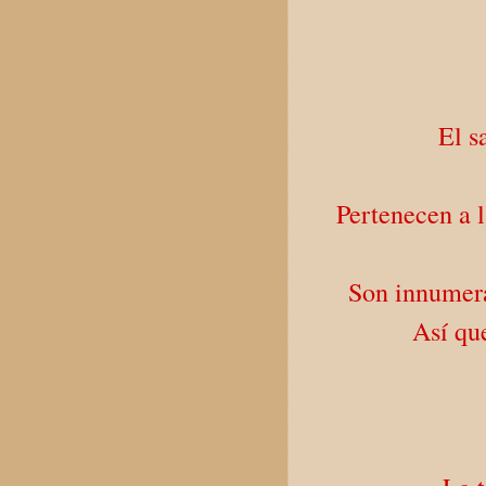
El s
Pertenecen a 
Son innumerab
Así qu