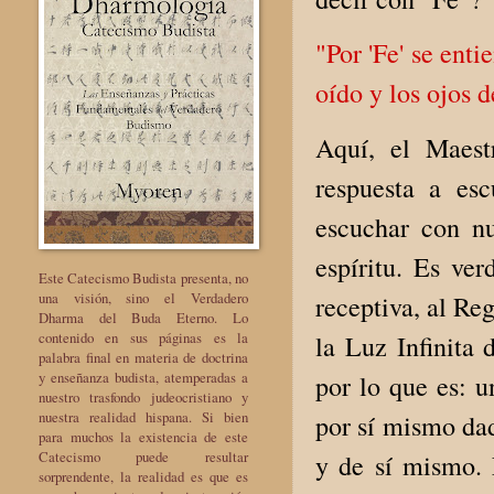
"Por 'Fe' se ent
oído y los ojos 
Aquí, el Maest
respuesta a es
escuchar con nu
espíritu. Es ve
Este Catecismo Budista presenta, no
una visión, sino el Verdadero
receptiva, al Re
Dharma del Buda Eterno. Lo
contenido en sus páginas es la
la Luz Infinita 
palabra final en materia de doctrina
y enseñanza budista, atemperadas a
por lo que es: u
nuestro trasfondo judeocristiano y
nuestra realidad hispana. Si bien
por sí mismo dad
para muchos la existencia de este
Catecismo puede resultar
y de sí mismo. 
sorprendente, la realidad es que es