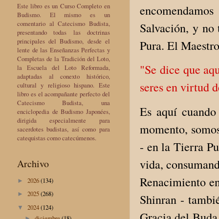
Este libro es un Curso Completo en
encomendamos 
Budismo. El mismo es un
comentario al Catecismo Budista,
Salvación, y no
presentando todas las doctrinas
principales del Budismo, desde el
Pura. El Maestro
lente de las Enseñanzas Perfectas y
Completas de la Tradición del Loto,
"Se dice que aqu
la Escuela del Loto Reformada,
adaptadas al conexto histórico,
seres en virtud 
cultural y religioso hispano. Este
libro es el acompañante perfecto del
Catecismo Budista, una
Es aquí cuando 
enciclopedia de Budismo Japonées,
dirigida especialmente para
momento, somos 
sacerdotes budistas, así como para
catequistas como catecúmenos.
- en la Tierra P
vida, consumando
Archivo
Renacimiento en 
2026
(134)
►
2025
(268)
►
Shinran - tambié
2024
(124)
▼
Gracia del Buda 
diciembre
(18)
►