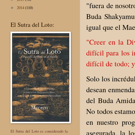
"fuera de nosotr
2014
(110)
►
Buda Shakyamuni
El Sutra del Loto:
igual que el Mae
"Creer en la D
difícil para los
difícil de todo; 
Solo los incrédu
desean enmendar
del Buda Amida 
No todos estamo
en nuestro prog
asegurada, la lo
El Sutra del Loto es considerado la