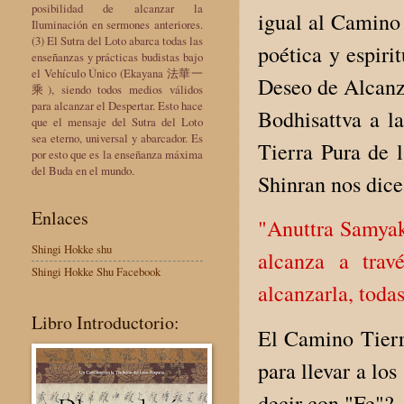
posibilidad de alcanzar la
igual al Camino
Iluminación en sermones anteriores.
(3) El Sutra del Loto abarca todas las
poética y espiri
enseñanzas y prácticas budistas bajo
el Vehículo Único (Ekayana 法華一
Deseo de Alcanza
乘), siendo todos medios válidos
para alcanzar el Despertar. Esto hace
Bodhisattva a l
que el mensaje del Sutra del Loto
sea eterno, universal y abarcador. Es
Tierra Pura de 
por esto que es la enseñanza máxima
del Buda en el mundo.
Shinran nos dice
Enlaces
"Anuttra Samyak
Shingi Hokke shu
alcanza a tra
Shingi Hokke Shu Facebook
alcanzarla, toda
Libro Introductorio:
El Camino Tierr
para llevar a lo
decir con "Fe"?