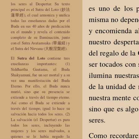
los seres al Despertar. Su texto
es uno de los p
principal es el Sutra del Loto (妙法
蓮華經), el cual armoniza y unifica
misma no depende
todas las enseñanzas dadas por el
Buda en sus 40 años de predicación
y encomienda a
en el mundo y revela el contenido
completo de su Iluminación, junto
nuestro despert
con el Sutra Avatamsaka (華厳経) y
el Sutra del Nirvana (大般涅槃經).
del regalo de la
El
Sutra del Loto
contiene tres
ser tocados con 
enseñanzas importantes: (1)
Siddhartha Gautama, el Buda
ilumina nuestra
Shakyamuni, fue un ser mortal y a su
vez una manifestación del Buda
de la unidad de 
Eterno. Por ello, el Buda nunca
murió, sino que su presencia se
nuestra mente co
extiende a través del tiempo eterno.
Así como el Buda se extiende a
sino que es alg
través del tiempo, igual lo hace su
salvación hacia todos los seres. (2)
seres.
La salvación (el Despertar) es para
todos los seres, incluyendo las
mujeres y los seres malvados, a
Como recordare
quienes se le había negado la