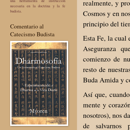
una herramienta de instrucción
realmente, y pro
necesaria en la doctrina y la fe
budista.
Cosmos y en noso
principio del ti
Comentario al
Catecismo Budista
Esta Fe, la cual
Aseguranza que
comienzo de nue
resto de nuestr
Buda Amida y c
Así que, cuando
mente y corazón
nosotros), nos d
de salvarnos 