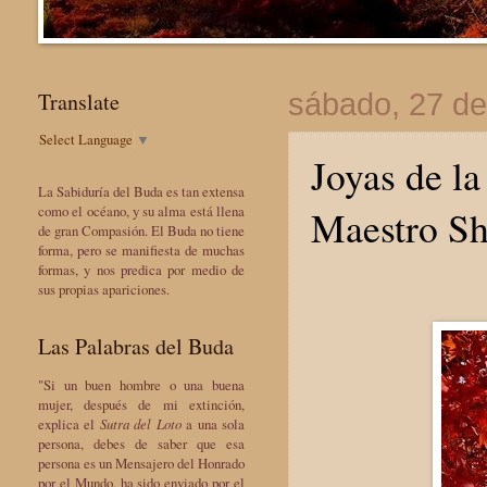
Translate
sábado, 27 de
Select Language
▼
Joyas de la
La Sabiduría del Buda es tan extensa
Maestro Sh
como el océano, y su alma está llena
de gran Compasión. El Buda no tiene
forma, pero se manifiesta de muchas
formas, y nos predica por medio de
sus propias apariciones.
Las Palabras del Buda
"Si un buen hombre o una buena
mujer, después de mi extinción,
explica el
Sutra del Loto
a una sola
persona, debes de saber que esa
persona es un Mensajero del Honrado
por el Mundo, ha sido enviado por el