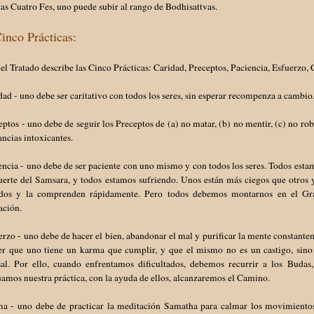
as Cuatro Fes, uno puede subir al rango de Bodhisattvas.
inco Prácticas:
el Tratado describe las Cinco Prácticas: Caridad, Preceptos, Paciencia, Esfuerzo
dad - uno debe ser caritativo con todos los seres, sin esperar recompenza a cambi
eptos - uno debe de seguir los Preceptos de (a) no matar, (b) no mentir, (c) no rob
ancias intoxicantes.
iencia - uno debe de ser paciente con uno mismo y con todos los seres. Todos e
erte del Samsara, y todos estamos sufriendo. Unos están más ciegos que otros y 
dos y la comprenden rápidamente. Pero todos debemos montarnos en el Gra
ación.
erzo - uno debe de hacer el bien, abandonar el mal y purificar la mente constant
er que uno tiene un karma que cumplir, y que el mismo no es un castigo, sino u
sal. Por ello, cuando enfrentamos dificultados, debemos recurrir a los Budas
amos nuestra práctica, con la ayuda de ellos, alcanzaremos el Camino.
ma - uno debe de practicar la meditación Samatha para calmar los movimiento