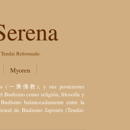
Serena
e Tendai Reformado.
Myoren
dismo (一乘佛教), y sus posteriores
l Budismo como religión, filosofía y
el Budismo balanceadamente entre la
icional de Budismo Japonés (Tendai-