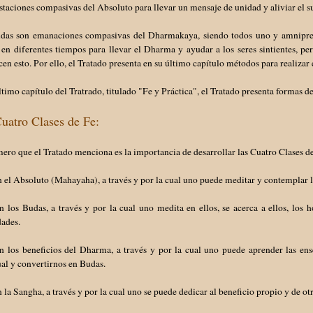
taciones compasivas del Absoluto para llevar un mensaje de unidad y aliviar el su
das son emanaciones compasivas del Dharmakaya, siendo todos uno y amnipresent
en diferentes tiempos para llevar el Dharma y ayudar a los seres sintientes, pero
en esto. Por ello, el Tratado presenta en su último capítulo métodos para realizar 
ltimo capítulo del Tratrado, titulado "Fe y Práctica", el Tratado presenta formas d
uatro Clases de Fe:
ero que el Tratado menciona es la importancia de desarrollar las Cuatro Clases d
n el Absoluto (Mahayaha), a través y por la cual uno puede meditar y contemplar 
n los Budas, a través y por la cual uno medita en ellos, se acerca a ellos, los 
dades.
n los beneficios del Dharma, a través y por la cual uno puede aprender las ens
ual y convertirnos en Budas.
n la Sangha, a través y por la cual uno se puede dedicar al beneficio propio y de ot