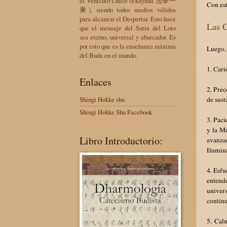
el Vehículo Único (Ekayana 法華一
Con est
乘), siendo todos medios válidos
para alcanzar el Despertar. Esto hace
Las C
que el mensaje del Sutra del Loto
sea eterno, universal y abarcador. Es
por esto que es la enseñanza máxima
Luego, 
del Buda en el mundo.
1. Cari
Enlaces
2. Prec
de sust
Shingi Hokke shu
Shingi Hokke Shu Facebook
3. Pac
y la Mu
Libro Introductorio:
avanza
Ilumin
4. Esfu
entend
univer
continu
5. Cal