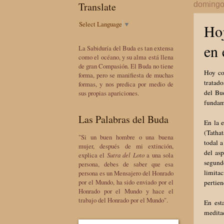
Translate
domingo,
Select Language
▼
Hoj
en 
La Sabiduría del Buda es tan extensa
como el océano, y su alma está llena
de gran Compasión. El Buda no tiene
Hoy co
forma, pero se manifiesta de muchas
tratad
formas, y nos predica por medio de
del Bu
sus propias apariciones.
fundame
Las Palabras del Buda
En la 
(Tathat
"Si un buen hombre o una buena
todal 
mujer, después de mi extinción,
del as
explica el
Sutra del Loto
a una sola
segund
persona, debes de saber que esa
limita
persona es un Mensajero del Honrado
por el Mundo, ha sido enviado por el
pertien
Honrado por el Mundo y hace el
trabajo del Honrado por el Mundo".
En est
meditac