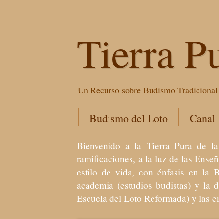
Tierra P
Un Recurso sobre Budismo Tradicional 
Budismo del Loto
Canal
Bienvenido a la Tierra Pura de
ramificaciones, a la luz de las Ens
estilo de vida, con énfasis en la 
academia (estudios budistas) y la 
Escuela del Loto Reformada) y las 