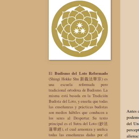
El
Budismo del Loto Reformado
(Shingi Hokke Shu 新義法華宗) es
una escuela reformada pero
tradicional ortodoxa de Budismo. La
misma está basada en la Tradición
Budista del Loto, y enseña que todas
las enseñanzas y prácticas budistas
Antes d
son medios hábiles que conducen a
podemo
los seres al Despertar. Su texto
del Un
principal es el Sutra del Loto (妙法
蓮華經), el cual armoniza y unifica
percept
todas las enseñanzas dadas por el
aliena