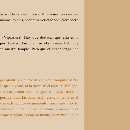
ractical la Contemplación Vipassana. Es como un
almamos las olas, podemos ver el fondo (Verdadera
 (Vipassana). Hay que destacar que esta es la
da por Tendai Daishi en su obra Gean Calma y
n nuestra templo. Para que el lector tenga una
gar quieto y sentarse derecho en tranquilidad. Su
espacio vacío, ni la tierra, ni el agua, ni el fuego,
ntos, tan pronto como surgen, son descartados, e
porque todas las cosas están esencialmente en el
to ni extinguidos de momento a momento; por lo
ravés de la práctica de la Calma. Y no es que él
ntonces negarlos con su mente, la mente que ha