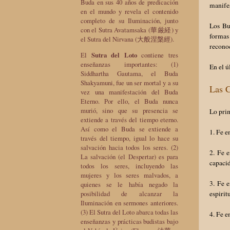
Buda en sus 40 años de predicación
manifes
en el mundo y revela el contenido
completo de su Iluminación, junto
Los Bu
con el Sutra Avatamsaka (華厳経) y
formas 
el Sutra del Nirvana (大般涅槃經).
reconoc
El
Sutra del Loto
contiene tres
enseñanzas importantes: (1)
En el ú
Siddhartha Gautama, el Buda
Shakyamuni, fue un ser mortal y a su
Las C
vez una manifestación del Buda
Eterno. Por ello, el Buda nunca
murió, sino que su presencia se
Lo prim
extiende a través del tiempo eterno.
Así como el Buda se extiende a
1. Fe e
través del tiempo, igual lo hace su
salvación hacia todos los seres. (2)
2. Fe e
La salvación (el Despertar) es para
capaci
todos los seres, incluyendo las
mujeres y los seres malvados, a
3. Fe e
quienes se le había negado la
posibilidad de alcanzar la
espirit
Iluminación en sermones anteriores.
(3) El Sutra del Loto abarca todas las
4. Fe e
enseñanzas y prácticas budistas bajo