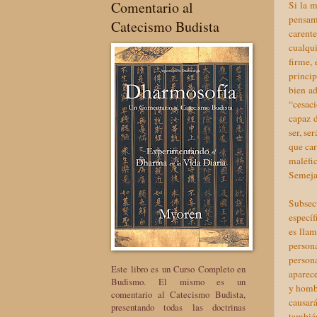
Comentario al
Si la m
pensam
Catecismo Budista
carent
cualqui
firme, 
princip
bien ad
“cesaci
capaz 
ser, se
que ca
maléfic
Semeja
Subsec
específ
es lla
persona
person
Este libro es un Curso Completo en
aparece
Budismo. El mismo es un
y hombr
comentario al Catecismo Budista,
causar
presentando todas las doctrinas
también