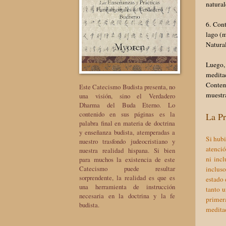
natural
6. Con
lago (m
Natural
Luego,
medita
Contem
Este Catecismo Budista presenta, no
muestra
una visión, sino el Verdadero
Dharma del Buda Eterno. Lo
contenido en sus páginas es la
La Pr
palabra final en materia de doctrina
y enseñanza budista, atemperadas a
Si hubi
nuestro trasfondo judeocristiano y
atenció
nuestra realidad hispana. Si bien
ni inc
para muchos la existencia de este
Catecismo puede resultar
incluso
sorprendente, la realidad es que es
estado
una herramienta de instrucción
tanto u
necesaria en la doctrina y la fe
primer
budista.
meditad