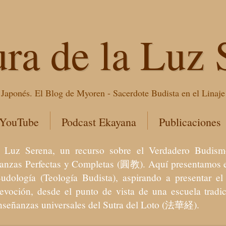
ura de la Luz 
Japonés. El Blog de Myoren - Sacerdote Budista en el Linaj
 YouTube
Podcast Ekayana
Publicaciones
 la Luz Serena, un recurso sobre el Verdadero Bu
eñanzas Perfectas y Completas (圓教). Aquí presentamos e
Budología (Teología Budista), aspirando a presentar 
devoción, desde el punto de vista de una escuela trad
enseñanzas universales del Sutra del Loto (法華経).