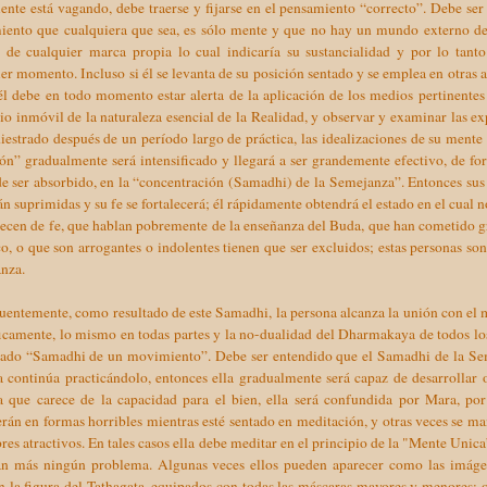
ente está vagando, debe traerse y fijarse en el pensamiento “correcto”. Debe se
iento que cualquiera que sea, es sólo mente y que no hay un mundo externo de 
e de cualquier marca propia lo cual indicaría su sustancialidad y por lo tant
er momento. Incluso si él se levanta de su posición sentado y se emplea en otras ac
él debe en todo momento estar alerta de la aplicación de los medios pertinente
io inmóvil de la naturaleza esencial de la Realidad, y observar y examinar las ex
iestrado después de un período largo de práctica, las idealizaciones de su mente 
ón” gradualmente será intensificado y llegará a ser grandemente efectivo, de fo
de ser absorbido, en la “concentración (Samadhi) de la Semejanza”. Entonces su
rán suprimidas y su fe se fortalecerá; él rápidamente obtendrá el estado en el cual 
recen de fe, que hablan pobremente de la enseñanza del Buda, que han cometido 
o, o que son arrogantes o indolentes tienen que ser excluidos; estas personas so
nza.
uentemente, como resultado de este Samadhi, la persona alcanza la unión con el
icamente, lo mismo en todas partes y la no-dualidad del Dharmakaya de todos los 
mado “Samadhi de un movimiento”. Debe ser entendido que el Samadhi de la Seme
 continúa practicándolo, entonces ella gradualmente será capaz de desarrollar 
a que carece de la capacidad para el bien, ella será confundida por Mara, por
rán en formas horribles mientras esté sentado en meditación, y otras veces se m
es atractivos. En tales casos ella debe meditar en el principio de la "Mente Unica
án más ningún problema. Algunas veces ellos pueden aparecer como las imágen
 la figura del Tathagata, equipados con todas las máscaras mayores y menores; o