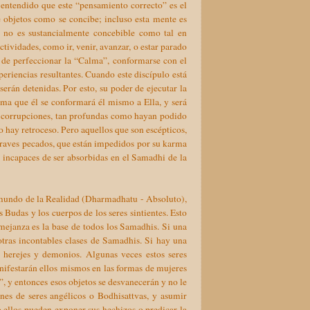
r entendido que este “pensamiento correcto” es el
objetos como se concibe; incluso esta mente es
o no es sustancialmente concebible como tal en
tividades, como ir, venir, avanzar, o estar parado
s de perfeccionar la “Calma”, conformarse con el
periencias resultantes. Cuando este discípulo está
serán detenidas. Por esto, su poder de ejecutar la
rma que él se conformará él mismo a Ella, y será
s corrupciones, tan profundas como hayan podido
no hay retroceso. Pero aquellos que son escépticos,
graves pecados, que están impedidos por su karma
n incapaces de ser absorbidas en el Samadhi de la
 mundo de la Realidad (Dharmadhatu - Absoluto),
Budas y los cuerpos de los seres sintientes. Esto
janza es la base de todos los Samadhis. Si una
otras incontables clases de Samadhis. Si hay una
 herejes y demonios. Algunas veces estos seres
anifestarán ellos mismos en las formas de mujeres
”, y entonces esos objetos se desvanecerán y no le
es de seres angélicos o Bodhisattvas, y asumir
 ellos pueden exponer sus hechizos o predicar la