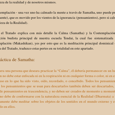
eza de la realidad y de nosotros mismos.
templación - una vez uno ha calmado la mente a través de Samatha, uno puede p
ente), que es movido por los vientos de la ignorancia (pensamientos), pero si c
eza de la Realidad).
 el Tratado explica con más detalle la Calma (Samatha) y la Contemplación
ción budista principal de nuestra escuela Tendai, la cual fue sistematiza
plación (Makashikan), yes por esto que es la meditación principal dominical e
 del Tratado, traduzco estas pertes en su totalidad en este apartado.
áctica de Samatha:
era una persona que deseara practicar la “Calma”, él debería permanecer en un lu
n no debe estar enfocada ni en la respiración ni en cualquier forma o color, ni en el 
luso en lo que ha sido visto, oído, recordado, o concebido. Todos los pensamie
 los pensamientos que se usan para descartarlos también deben ser descartados, 
 de pensamientos en trascendencia, y no deben ser creados de momento a momen
no debe de conformarse con la naturaleza esencial de la Realidad (Dharmata) a t
amente debe meditar sobre los objetos de los sentidos en el mundo externo y e
o en ellos.