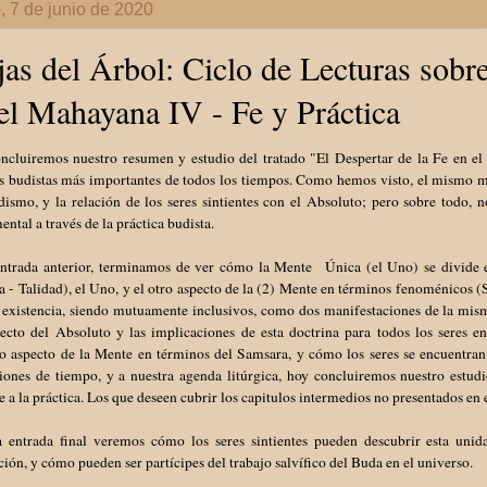
 7 de junio de 2020
as del Árbol: Ciclo de Lecturas sobre
el Mahayana IV - Fe y Práctica
ncluiremos nuestro resumen y estudio del tratado "El Despertar de la Fe en el
os budistas más importantes de todos los tiempos. Como hemos visto, el mismo m
dismo, y la relación de los seres sintientes con el Absoluto; pero sobre todo
ntal a través de la práctica budista.
entrada anterior, terminamos de ver cómo la Mente Única (el Uno) se divide en
a - Talidad), el Uno, y el otro aspecto de la (2) Mente en términos fenoménicos
a existencia, siendo mutuamente inclusivos, como dos manifestaciones de la mis
pecto del Absoluto y las implicaciones de esta doctrina para todos los seres e
o aspecto de la Mente en términos del Samsara, y cómo los seres se encuentra
ciones de tiempo, y a nuestra agenda litúrgica, hoy concluiremos nuestro estud
e a la práctica. Los que deseen cubrir los capitulos intermedios no presentados en e
a entrada final veremos cómo los seres sintientes pueden descubrir esta uni
ión, y cómo pueden ser partícipes del trabajo salvífico del Buda en el universo.