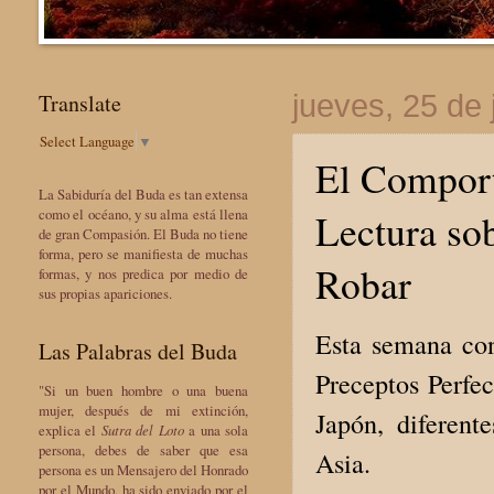
Translate
jueves, 25 de 
Select Language
▼
El Comport
La Sabiduría del Buda es tan extensa
Lectura sob
como el océano, y su alma está llena
de gran Compasión. El Buda no tiene
forma, pero se manifiesta de muchas
Robar
formas, y nos predica por medio de
sus propias apariciones.
Esta semana con
Las Palabras del Buda
Preceptos Perfec
"Si un buen hombre o una buena
mujer, después de mi extinción,
Japón, diferent
explica el
Sutra del Loto
a una sola
persona, debes de saber que esa
Asia.
persona es un Mensajero del Honrado
por el Mundo, ha sido enviado por el