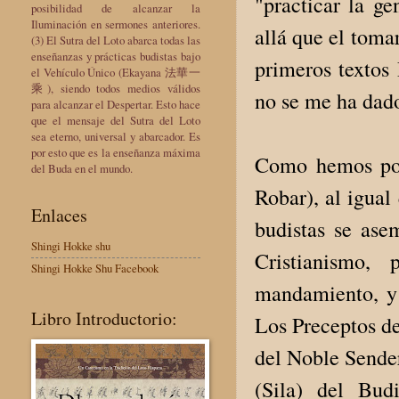
"practicar la g
posibilidad de alcanzar la
Iluminación en sermones anteriores.
allá que el toma
(3) El Sutra del Loto abarca todas las
enseñanzas y prácticas budistas bajo
primeros textos
el Vehículo Único (Ekayana 法華一
乘), siendo todos medios válidos
no se me ha dad
para alcanzar el Despertar. Esto hace
que el mensaje del Sutra del Loto
sea eterno, universal y abarcador. Es
por esto que es la enseñanza máxima
Como hemos pod
del Buda en el mundo.
Robar), al igual
Enlaces
budistas se as
Shingi Hokke shu
Cristianismo,
Shingi Hokke Shu Facebook
mandamiento, y
Libro Introductorio:
Los Preceptos de
del Noble Sende
(Sila) del Bu