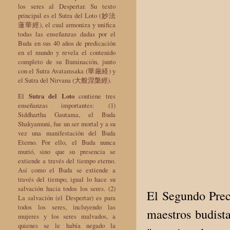
los seres al Despertar. Su texto
principal es el Sutra del Loto (妙法
蓮華經), el cual armoniza y unifica
todas las enseñanzas dadas por el
Buda en sus 40 años de predicación
en el mundo y revela el contenido
completo de su Iluminación, junto
con el Sutra Avatamsaka (華厳経) y
el Sutra del Nirvana (大般涅槃經).
El
Sutra del Loto
contiene tres
enseñanzas importantes: (1)
Siddhartha Gautama, el Buda
Shakyamuni, fue un ser mortal y a su
vez una manifestación del Buda
Eterno. Por ello, el Buda nunca
murió, sino que su presencia se
extiende a través del tiempo eterno.
Así como el Buda se extiende a
través del tiempo, igual lo hace su
salvación hacia todos los seres. (2)
El Segundo Prec
La salvación (el Despertar) es para
todos los seres, incluyendo las
maestros budista
mujeres y los seres malvados, a
quienes se le había negado la