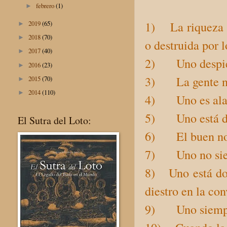
febrero
(1)
►
1) La riqueza d
2019
(65)
►
2018
(70)
►
o destruida por l
2017
(40)
►
2) Uno despiert
2016
(23)
►
3) La gente no
2015
(70)
►
2014
(110)
►
4) Uno es alaba
5) Uno está des
El Sutra del Loto:
6) El buen nom
7) Uno no sien
8) Uno está dota
diestro en la con
9) Uno siempre