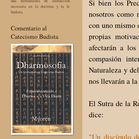
una herramienta de instrucción
Si bien los Pre
necesaria en la doctrina y la fe
budista.
nosotros como re
con uno mismo e
Comentario al
propias motiva
Catecismo Budista
afectarán a los
compasión inte
Naturaleza y del
nos llevarán a l
El Sutra de la R
dice:
"Un discípulo d