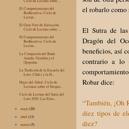
Ciclo de Lectura sobre ...
el robarlo como 
El Comportamiento del
Bodhisattva: Ciclo de
Lectur...
El Gran Voto de Salvación:
El Sutra de la
Ciclo de Lectura sobre ...
El Comportamiento del
Dragón del Océ
Bodhisattva: Ciclo de
Lectur...
beneficios, así 
La Compasión del Buda
Amida: Genshin y el
contrario a lo 
Ojoyoshu
comportamiento
La Tradición de la Escuela del
Loto: Chih-i y la H...
Robar dice:
Hojas del Árbol: Ciclo de
Lecturas sobre el Desper...
Ciclo de Lectura del Sutra del
Loto 2020: Las Ense...
“También, ¡Oh R
mayo
(20)
►
diez tipos de e
abril
(13)
►
diez?
marzo
(5)
►