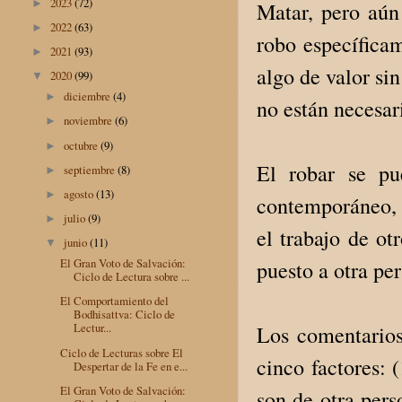
2023
(72)
►
Matar, pero aún
2022
(63)
►
robo específica
2021
(93)
►
algo de valor si
2020
(99)
▼
diciembre
(4)
►
no están necesar
noviembre
(6)
►
octubre
(9)
►
El robar se pu
septiembre
(8)
►
agosto
(13)
►
contemporáneo, 
julio
(9)
►
el trabajo de otr
junio
(11)
▼
El Gran Voto de Salvación:
puesto a otra pe
Ciclo de Lectura sobre ...
El Comportamiento del
Bodhisattva: Ciclo de
Lectur...
Los comentarios 
Ciclo de Lecturas sobre El
cinco factores: 
Despertar de la Fe en e...
El Gran Voto de Salvación:
son de otra perso