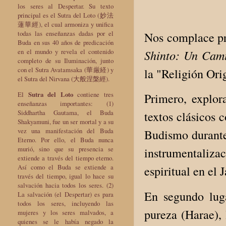
los seres al Despertar. Su texto
principal es el Sutra del Loto (妙法
蓮華經), el cual armoniza y unifica
todas las enseñanzas dadas por el
Nos complace pr
Buda en sus 40 años de predicación
Shinto: Un Cam
en el mundo y revela el contenido
completo de su Iluminación, junto
con el Sutra Avatamsaka (華厳経) y
la "Religión Orig
el Sutra del Nirvana (大般涅槃經).
El
Sutra del Loto
contiene tres
Primero, explora
enseñanzas importantes: (1)
Siddhartha Gautama, el Buda
textos clásicos
Shakyamuni, fue un ser mortal y a su
vez una manifestación del Buda
Budismo durante 
Eterno. Por ello, el Buda nunca
murió, sino que su presencia se
instrumentaliza
extiende a través del tiempo eterno.
Así como el Buda se extiende a
espiritual en el
través del tiempo, igual lo hace su
salvación hacia todos los seres. (2)
En segundo luga
La salvación (el Despertar) es para
todos los seres, incluyendo las
pureza (Harae), 
mujeres y los seres malvados, a
quienes se le había negado la