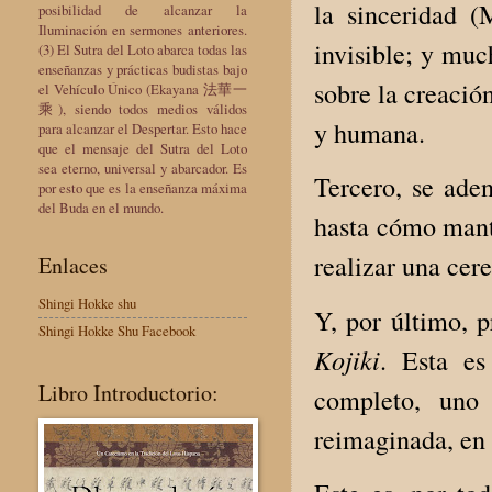
la sinceridad (
posibilidad de alcanzar la
Iluminación en sermones anteriores.
invisible; y mu
(3) El Sutra del Loto abarca todas las
enseñanzas y prácticas budistas bajo
sobre la creació
el Vehículo Único (Ekayana 法華一
乘), siendo todos medios válidos
y humana.
para alcanzar el Despertar. Esto hace
que el mensaje del Sutra del Loto
sea eterno, universal y abarcador. Es
Tercero, se aden
por esto que es la enseñanza máxima
del Buda en el mundo.
hasta cómo mant
realizar una cer
Enlaces
Shingi Hokke shu
Y, por último, p
Shingi Hokke Shu Facebook
Kojiki
. Esta es
Libro Introductorio:
completo, uno 
reimaginada, en 