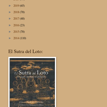
2019
(65)
►
2018
(70)
►
2017
(40)
►
2016
(23)
►
2015
(70)
►
2014
(110)
►
El Sutra del Loto: