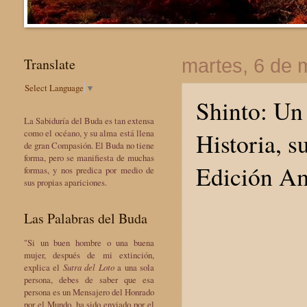
Translate
martes, 6 de
Select Language
▼
Shinto: Un
La Sabiduría del Buda es tan extensa
Historia, 
como el océano, y su alma está llena
de gran Compasión. El Buda no tiene
forma, pero se manifiesta de muchas
Edición Am
formas, y nos predica por medio de
sus propias apariciones.
Las Palabras del Buda
"Si un buen hombre o una buena
mujer, después de mi extinción,
explica el
Sutra del Loto
a una sola
persona, debes de saber que esa
persona es un Mensajero del Honrado
por el Mundo, ha sido enviado por el