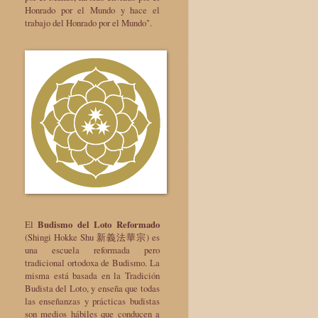
Honrado por el Mundo y hace el
trabajo del Honrado por el Mundo".
El
Budismo del Loto Reformado
(Shingi Hokke Shu 新義法華宗) es
una escuela reformada pero
tradicional ortodoxa de Budismo. La
misma está basada en la Tradición
Budista del Loto, y enseña que todas
las enseñanzas y prácticas budistas
son medios hábiles que conducen a