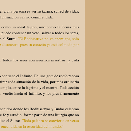
er a una persona es ver su karma, su red de vidas,
s Iluminación aún no comprendida.
o como un ideal lejano, sino como la forma más
 puede contener un voto: salvar a todos los seres,
e el Sutra:
"El Bodhisattva no ve enemigos, sólo
 el samsara, pues su corazón ya está colmado por
 Todos los seres son nuestros maestros, y cada
 contiene el Infinito. En una gota de rocío reposa
mirar cada situación de la vida, por más ordinaria
templo, entre la lágrima y el mantra. Toda acción
 vuelto hacia el Infinito, y los pies firmemente
y sonidos donde los Bodhisattvas y Budas celebran
e fe y estudio, forma parte de una liturgia que no
ice el Sutra:
"Toda palabra se convierte en verso
a encendida en la oscuridad del mundo."