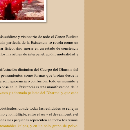
ás sublime y visionario de todo el Canon Budista
ada partícula de la Existencia se revela como un
ar físico, sino morar en un estado de conciencia
ilos invisibles de interpenetración, mutualidad y
nifestación dinámica del Cuerpo del Dharma del
y pensamientos como formas que brotan desde la
error, ignorancia o confusión: todo es asumido y
 cosa en la Existencia es una manifestación de la
vasto y adornado palacio del Dharma, y que cada
stáculos, donde todas las realidades se reflejan
 y lo múltiple, entre el ser y el devenir, entre el
ones más pequeñas repercuten en todos los reinos,
contables kalpas, y en un solo grano de polvo,