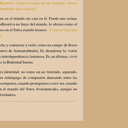
hisattva, viendo el rostro de un enemigo, ofrece
enseñarle algo esencial."
te en el mundo sin caer en él. Puede uno actuar,
l Bodhisattva no huye del mundo, lo abraza como el
mos en el Sutra cuando leemos:
"Como el loto que
o."
cha y comenzar a verlo como un campo de flores
usurro de Samantabhadra. Es abandonar la visión
 la interdependencia luminosa. Es, en últimas, vivir
de la Budeidad Innata.
ra identidad: no como un ser limitado, separado,
 un relámpago de compasión danzando entre las
compensa, cuando protegemos a otro ser, cuando
en el mundo del Sutra Avataṃmsaka, aunque no
 Verdadera.