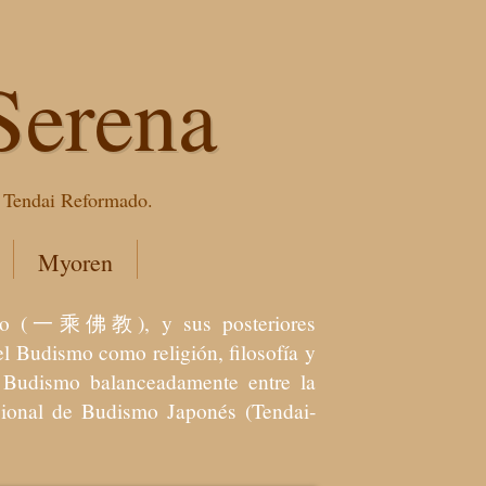
Serena
e Tendai Reformado.
Myoren
dismo (一乘佛教), y sus posteriores
l Budismo como religión, filosofía y
el Budismo balanceadamente entre la
icional de Budismo Japonés (Tendai-