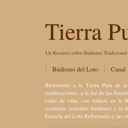
Tierra P
Un Recurso sobre Budismo Tradicional 
Budismo del Loto
Canal
Bienvenido a la Tierra Pura de
ramificaciones, a la luz de las Ens
estilo de vida, con énfasis en la 
academia (estudios budistas) y la 
Escuela del Loto Reformada) y las 