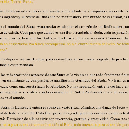
ables Tierras Puras."
ien habita en este Sutra ve el presente como infinito, y lo pequeño como vasto. V
os sagrados y su rostro de Buda aún no manifestado. Este mundo no es ilusión, e
en el mundo del Sutra Avatamsaka es adoptar el corazón de un Bodhisattva, n
ca de existir. Cada paso que damos es una flor ofrendada al Buda, cada respiración
ar las Tierras, honrar a los Budas, y practicar el Dharma sin cesar. Como nos dic
ún no despertados. No busca recompensas, sólo el cumplimiento del voto. No teme
ana."
do deja de ser una trampa para convertirse en un campo sagrado de práctica.
tancia es un mandala.
los más profundos aspectos de este Sutra es la visión de que todo fenómeno finito
o; en un instante de compasión, se manifiesta la eternidad del Buda. Vivir así es 
ezca, como una puerta hacia lo Absoluto. No hay separación entre la cocina y el 
er sagrada si se realiza con la conciencia del Sutra Avatamsaka: con el corazón
dos en el mundo.
 Sutra, la Existencia entera es como un vasto ritual cósmico, una danza de luces 
ad de todo lo viviente. Cada flor que se abre, cada palabra compasiva, cada acto d
más. Participar de ella es vivir con reverencia, gratitud y creatividad. Como nos d
, todo paso es una circumambulación al Buda, toda intención pura es una lámpar