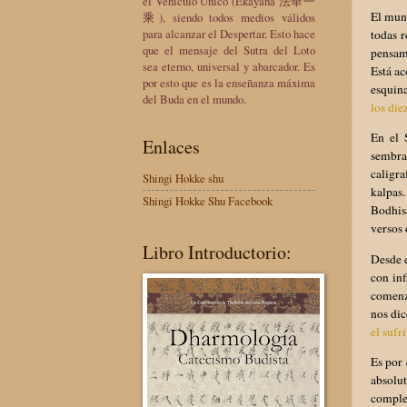
el Vehículo Único (Ekayana 法華一
El mund
乘), siendo todos medios válidos
para alcanzar el Despertar. Esto hace
todas 
que el mensaje del Sutra del Loto
pensami
sea eterno, universal y abarcador. Es
Está a
por esto que es la enseñanza máxima
esquin
del Buda en el mundo.
los die
En el 
Enlaces
sembra
caligr
Shingi Hokke shu
kalpas.
Shingi Hokke Shu Facebook
Bodhisa
versos 
Libro Introductorio:
Desde e
con inf
comenz
nos dic
el sufr
Es por 
absolu
comple