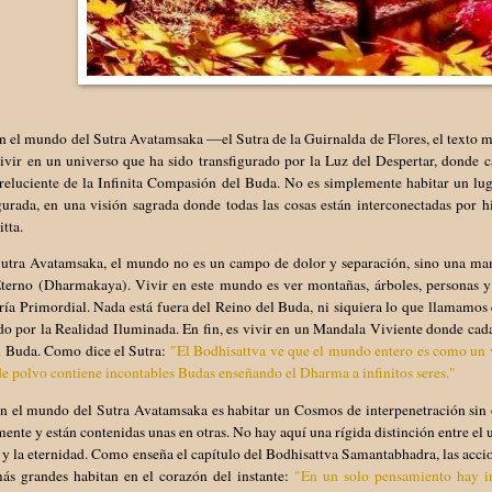
n el mundo del Sutra Avatamsaka —el Sutra de la Guirnalda de Flores, el texto m
vir en un universo que ha sido transfigurado por la Luz del Despertar, donde c
reluciente de la Infinita Compasión del Buda. No es simplemente habitar un lug
gurada, en una visión sagrada donde todas las cosas están interconectadas por h
tta.
Sutra Avatamsaka, el mundo no es un campo de dolor y separación, sino una ma
terno (Dharmakaya). Vivir en este mundo es ver montañas, árboles, personas 
ía Primordial. Nada está fuera del Reino del Buda, ni siquiera lo que llamamos 
o por la Realidad Iluminada. En fin, es vivir en un Mandala Viviente donde cada
l Buda. Como dice el Sutra:
"El Bodhisattva ve que el mundo entero es como un 
e polvo contiene incontables Budas enseñando el Dharma a infinitos seres."
n el mundo del Sutra Avatamsaka es habitar un Cosmos de interpenetración sin ob
nte y están contenidas unas en otras. No hay aquí una rígida distinción entre el uno
y la eternidad. Como enseña el capítulo del Bodhisattva Samantabhadra, las acci
más grandes habitan en el corazón del instante:
"En un solo pensamiento hay in