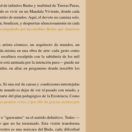
 de infinitos Budas y multitud de Tierras Puras,
undo es vivir en un Mandala Viviente, donde cada
miles de mundos. Aquí, el devoto no camina solo.
 bendicen, y despiertan silenciosamente en cada
s acompañado por incontables Budas que iluminan
 artista cósmico, un arquitecto de mundos, un
vida misma en una obra de arte: cada gesto como
scultura esculpida con la sabiduría de los mil
—si está animada por la intención pura— puede ser
ller, en altar, en pergamino donde inscribir los
. Es una red de causas y condiciones entretejidas
ste mundo es dejar de ver el pasado con miedo, y
parte del plan pedagógico de la Existencia. Como
s propios votos, y por ello da gracias incluso por
o "ignorantes" en el sentido definitivo. Todos —
 que no ha terminado. Esta visión transforma
rostro es una máscara del Buda, cada dificultad