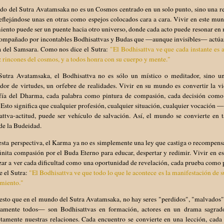
o del Sutra Avatamsaka no es un Cosmos centrado en un solo punto, sino una red
reflejándose unas en otras como espejos colocados cara a cara. Vivir en este m
ento puede ser un puente hacia otro universo, donde cada acto puede resonar en 
compañado por incontables Bodhisattvas y Budas que —aunque invisibles— actúan,
a del Samsara. Como nos dice el Sutra:
"El Bodhisattva ve que cada instante e
z rincones del cosmos, y a todos honra con su cuerpo y mente."
Sutra Avatamsaka, el Bodhisattva no es sólo un místico o meditador, sino un
dor de virtudes, un orfebre de realidades. Vivir en su mundo es convertir la 
afía del Dharma, cada palabra como pintura de compasión, cada decisión como e
 Esto significa que cualquier profesión, cualquier situación, cualquier vocación 
ttva-actitud, puede ser vehículo de salvación. Así, el mundo se convierte en ta
de la Budeidad.
sta perspectiva, el Karma ya no es simplemente una ley que castiga o recompensa
inita compasión por el Buda Eterno para educar, despertar y redimir. Vivir en e
ar a ver cada dificultad como una oportunidad de revelación, cada prueba como 
e el Sutra:
"El Bodhisattva ve que todo lo que le acontece es la manifestación de su
imiento."
esto que en el mundo del Sutra Avatamsaka, no hay seres "perdidos", "malvados" 
tamente todos— son Bodhisattvas en formación, actores en un drama sagrado
tamente nuestras relaciones. Cada encuentro se convierte en una lección, cada 