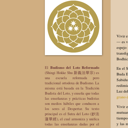
Vivir e
— es vi
espejo 
transfi
Bodhici
El
Budismo del Loto Reformado
En el 
(Shingi Hokke Shu 新義法華宗) es
Buda E
una escuela reformada pero
Sabidur
tradicional ortodoxa de Budismo. La
redimid
misma está basada en la Tradición
Luz de
Budista del Loto, y enseña que todas
grano d
las enseñanzas y prácticas budistas
son medios hábiles que conducen a
Vivir e
los seres al Despertar. Su texto
mutuame
principal es el Sutra del Loto (妙法
tiempo 
蓮華經), el cual armoniza y unifica
y las 
todas las enseñanzas dadas por el