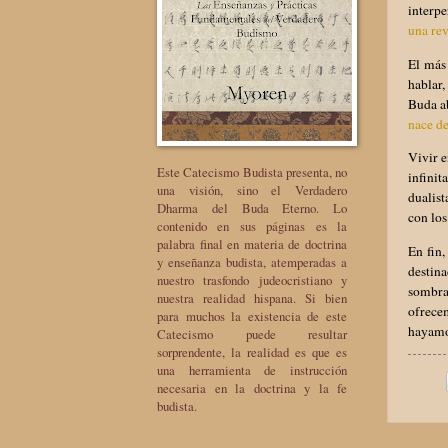
interp
una rev
El más
hablar,
Buda ab
nace de
Vivir 
Este Catecismo Budista presenta, no
infini
una visión, sino el Verdadero
dualist
Dharma del Buda Eterno. Lo
con los
contenido en sus páginas es la
palabra final en materia de doctrina
En fin
y enseñanza budista, atemperadas a
destin
nuestro trasfondo judeocristiano y
sombra
nuestra realidad hispana. Si bien
ofrece
para muchos la existencia de este
hayamos
Catecismo puede resultar
sorprendente, la realidad es que es
una herramienta de instrucción
necesaria en la doctrina y la fe
budista.