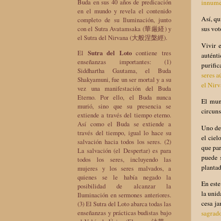
Buda en sus 40 años de predicación
innumer
en el mundo y revela el contenido
Así, qu
completo de su Iluminación, junto
con el Sutra Avatamsaka (華厳経) y
sus vot
el Sutra del Nirvana (大般涅槃經).
Vivir 
El
Sutra del Loto
contiene tres
auténti
enseñanzas importantes: (1)
purific
Siddhartha Gautama, el Buda
seres a
Shakyamuni, fue un ser mortal y a su
el Nirv
vez una manifestación del Buda
Eterno. Por ello, el Buda nunca
El mun
murió, sino que su presencia se
circuns
extiende a través del tiempo eterno.
Así como el Buda se extiende a
Uno de 
través del tiempo, igual lo hace su
el ciel
salvación hacia todos los seres. (2)
que par
La salvación (el Despertar) es para
puede s
todos los seres, incluyendo las
planta
mujeres y los seres malvados, a
quienes se le había negado la
En este
posibilidad de alcanzar la
la unid
Iluminación en sermones anteriores.
cesa ja
(3) El Sutra del Loto abarca todas las
enseñanzas y prácticas budistas bajo
sagrado