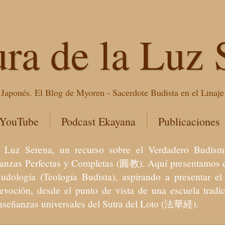
ura de la Luz 
Japonés. El Blog de Myoren - Sacerdote Budista en el Linaj
 YouTube
Podcast Ekayana
Publicaciones
 la Luz Serena, un recurso sobre el Verdadero Bu
eñanzas Perfectas y Completas (圓教). Aquí presentamos e
Budología (Teología Budista), aspirando a presentar 
devoción, desde el punto de vista de una escuela trad
enseñanzas universales del Sutra del Loto (法華経).