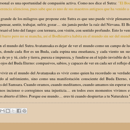
ersonal es una oportunidad de compasión activa. Como nos dice el Sutra:
"El Bod
erencia silenciosa, pues sabe que es uno de sus maestros antiguos que ha venido a 
 grande de los milagros que propone este Sutra es que uno puede vivir plenamen
 pensar, sentir, trabajar, sufrir, gozar… sin jamás perder la raíz del Nirvana. E
razó el loto del fango: con ternura, con visión, con sentido profundo. Esto lo ve
l barro pero no se mancha, así el Bodhisattva habita en el mundo sin ser del mund
en el mundo del Sutra Avatamsaka es dejar de ver el mundo como un campo de lu
tas, donde cada flor es un Buda, cada espina una enseñanza, y cada viento un s
a de yo y tú, cielo y tierra, pureza e impureza, y fundirse en el tejido invisible de
 ojos del Buda Eterno: compasivos, sabios, y capaces de ver en cada ser el reflejo 
, vivir en el mundo del Avataṃsaka es vivir como quien ha recordado su verdade
ado al sufrimiento, sino como una manifestación consciente del Buda Eterno,
s del Samsara. Cuando oramos, cuando meditamos, cuando amamos sin esperar re
mos incienso o corregimos una injusticia… en todos esos momentos vivimos 
 abierto el libro. Porque ese mundo… eres tú cuando despiertas a tu Naturaleza