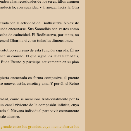
onden a las necesidades de los seres. Ellos asumen
conducirlo, con suavidad y firmeza, hacia la Otra
zada con la actividad del Bodhisattva. No existe
 pueda encarnarse. Sus Samadhis son vastos como
fecha de caducidad. El Bodhisattva, por tanto, no
iene el Dharma vivo en todas las dimensiones.
prototipo supremo de esta función sagrada. Él no
arnan su camino. El que sigue los Diez Samadhis,
el Buda Eterno, y participa activamente en su plan
spierta encarnada en forma compasiva, el puente
 se mueve, actúa, enseña y ama. Y por él, el Reino
deidad, como se menciona tradiconalmente por la
n canal viviente de la compasión infinita, cuya
ciado al Nirvāṇa individual para vivir eternamente
esde adentro.
 grande entre los grandes, cuya mente abarca los