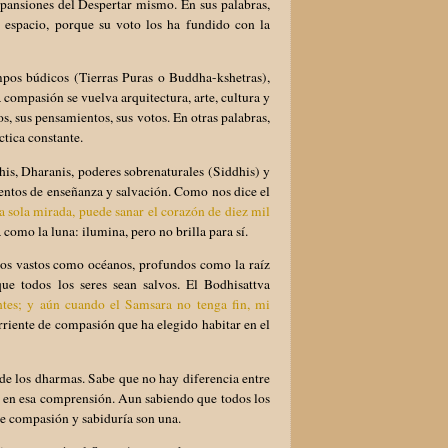
xpansiones del Despertar mismo. En sus palabras,
al espacio, porque su voto los ha fundido con la
mpos búdicos (Tierras Puras o Buddha-kshetras),
compasión se vuelva arquitectura, arte, cultura y
, sus pensamientos, sus votos. En otras palabras,
ctica constante.
is, Dharanis, poderes sobrenaturales (Siddhis) y
mentos de enseñanza y salvación. Como nos dice el
 sola mirada, puede sanar el corazón de diez mil
como la luna: ilumina, pero no brilla para sí.
otos vastos como océanos, profundos como la raíz
e todos los seres sean salvos. El Bodhisattva
ntes; y aún cuando el Samsara no tenga fin, mi
rriente de compasión que ha elegido habitar en el
e los dharmas. Sabe que no hay diferencia entre
ne en esa comprensión. Aun sabiendo que todos los
ue compasión y sabiduría son una.