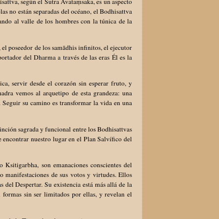
isattva, según el Sutra Avataṃsaka, es un aspecto
las no están separadas del océano, el Bodhisattva
ando al valle de los hombres con la túnica de la
el poseedor de los samādhis infinitos, el ejecutor
portador del Dharma a través de las eras Él es la
a, servir desde el corazón sin esperar fruto, y
hadra vemos al arquetipo de esta grandeza: una
. Seguir su camino es transformar la vida en una
inción sagrada y funcional entre los Bodhisattvas
 encontrar nuestro lugar en el Plan Salvífico del
o Ksitigarbha, son emanaciones conscientes del
manifestaciones de sus votos y virtudes. Ellos
del Despertar. Su existencia está más allá de la
formas sin ser limitados por ellas, y revelan el