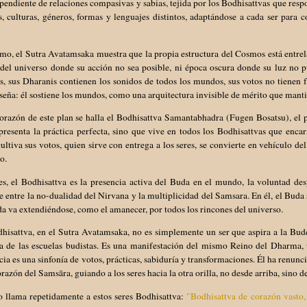
pendiente de relaciones compasivas y sabias, tejida por los Bodhisattvas que resp
, culturas, géneros, formas y lenguajes distintos, adaptándose a cada ser para 
o, el Sutra Avatamsaka muestra que la propia estructura del Cosmos está entrela
 del universo donde su acción no sea posible, ni época oscura donde su luz no
s, sus Dharanis contienen los sonidos de todos los mundos, sus votos no tienen 
seña: él sostiene los mundos, como una arquitectura invisible de mérito que mant
orazón de este plan se halla el Bodhisattva Samantabhadra (Fugen Bosatsu), el 
presenta la práctica perfecta, sino que vive en todos los Bodhisattvas que enc
ultiva sus votos, quien sirve con entrega a los seres, se convierte en vehículo d
o.
es, el Bodhisattva es la presencia activa del Buda en el mundo, la voluntad de
e entre la no-dualidad del Nirvana y la multiplicidad del Samsara. En él, el Buda
a va extendiéndose, como el amanecer, por todos los rincones del universo.
hisattva, en el Sutra Avatamsaka, no es simplemente un ser que aspira a la Bu
a de las escuelas budistas. Es una manifestación del mismo Reino del Dharma, u
cia es una sinfonía de votos, prácticas, sabiduría y transformaciones. Él ha renun
orazón del Samsāra, guiando a los seres hacia la otra orilla, no desde arriba, sino d
o llama repetidamente a estos seres Bodhisattva:
"Bodhisattva de corazón vasto,