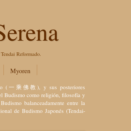
Serena
e Tendai Reformado.
Myoren
dismo (一乘佛教), y sus posteriores
l Budismo como religión, filosofía y
el Budismo balanceadamente entre la
icional de Budismo Japonés (Tendai-