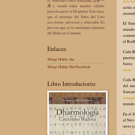
el Vehículo Único (Ekayana 法華一
diez ho
乘), siendo todos medios válidos
actúa 
para alcanzar el Despertar. Esto hace
eternid
que el mensaje del Sutra del Loto
sea eterno, universal y abarcador. Es
El Sut
por esto que es la enseñanza máxima
mundos 
del Buda en el mundo.
comunid
el Bodh
Enlaces
Cada B
puertas
Shingi Hokke shu
Sutra:
Shingi Hokke Shu Facebook
seres."
Cada B
Libro Introductorio:
del mu
Samant
compas
mundo 
En el 
el Nirv
seres y