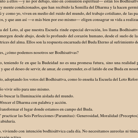
nto a ellos —y no por debajo, sino en comunión espiritual— están los Bodhisatt
y mente condicionados, que han recibido la Semilla del Dharma y la hacen germin
 y como yo, viven en medio del ruido del mundo, del trabajo cotidiano, de las pas
s, y que aun así —o más bien por eso mismo— eligen consagrar su vida a realiza
a del Loto, al que nuestra Escuela rinde especial devoción, los llama Bodhisatt
emergen desde abajo, desde lo profundo del corazón humano, desde el suelo de la
atrices del alma. Ellos son la respuesta encarnada del Buda Eterno al sufrimiento 
es, ¿cómo podemos nosotros ser Bodhisattvas?
o, teniendo fe en que la Budeidad no es una promesa futura, sino una realidad 
 y que el deseo de servir, de amar, de comprender, es el latido de ese Buda en nosot
, adoptando los votos del Bodhisattva, como lo enseña la Escuela del Loto Refo
o vivir sólo para uno mismo.
o buscar la Iluminación aislada del mundo.
frecer el Dharma con palabra y acción.
ransformar el lugar donde estamos en campo del Buda.
 practicar las Seis Perfecciones (Paramitas): Generosidad, Moralidad (Preceptos)
abiduría.
, viviendo con intención bodhisáttvica cada día. No necesitamos aureolas ni túnic
razón activo.