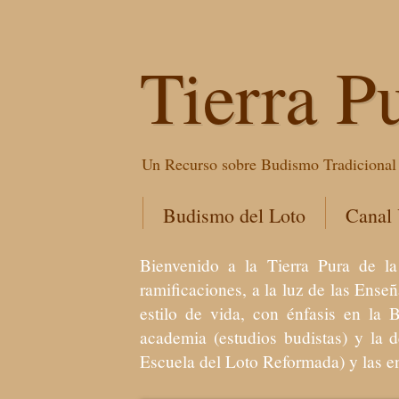
Tierra P
Un Recurso sobre Budismo Tradicional 
Budismo del Loto
Canal
Bienvenido a la Tierra Pura de
ramificaciones, a la luz de las Ens
estilo de vida, con énfasis en la 
academia (estudios budistas) y la 
Escuela del Loto Reformada) y las 