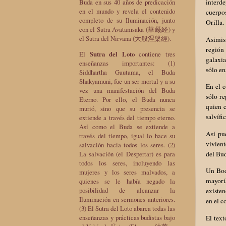
Buda en sus 40 años de predicación
interde
en el mundo y revela el contenido
cuerpos
completo de su Iluminación, junto
Orilla.
con el Sutra Avatamsaka (華厳経) y
el Sutra del Nirvana (大般涅槃經).
Asimism
región
El
Sutra del Loto
contiene tres
galaxia
enseñanzas importantes: (1)
sólo en
Siddhartha Gautama, el Buda
Shakyamuni, fue un ser mortal y a su
En el c
vez una manifestación del Buda
sólo re
Eterno. Por ello, el Buda nunca
quien c
murió, sino que su presencia se
salvífic
extiende a través del tiempo eterno.
Así como el Buda se extiende a
Así pu
través del tiempo, igual lo hace su
vivient
salvación hacia todos los seres. (2)
del Bud
La salvación (el Despertar) es para
todos los seres, incluyendo las
Un Bod
mujeres y los seres malvados, a
mayorí
quienes se le había negado la
posibilidad de alcanzar la
existen
Iluminación en sermones anteriores.
en el c
(3) El Sutra del Loto abarca todas las
enseñanzas y prácticas budistas bajo
El text