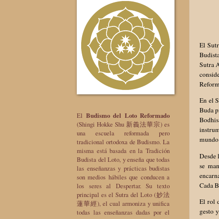
El Sut
Budist
Sutra 
conside
Reforma
En el S
Buda pr
El
Budismo del Loto Reformado
Bodhisa
(Shingi Hokke Shu 新義法華宗) es
instrum
una escuela reformada pero
mundo d
tradicional ortodoxa de Budismo. La
misma está basada en la Tradición
Desde l
Budista del Loto, y enseña que todas
se man
las enseñanzas y prácticas budistas
encarna
son medios hábiles que conducen a
Cada B
los seres al Despertar. Su texto
principal es el Sutra del Loto (妙法
El rol 
蓮華經), el cual armoniza y unifica
gesto y
todas las enseñanzas dadas por el