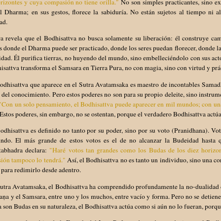
rizontes y cuya compasión no tiene orilla."
No son simples practicantes, sino e
el Dharma; en sus gestos, florece la sabiduría. No están sujetos al tiempo ni 
ad.
ra revela que el Bodhisattva no busca solamente su liberación: él construye ca
donde el Dharma puede ser practicado, donde los seres puedan florecer, donde la 
ad. Él purifica tierras, no huyendo del mundo, sino embelleciéndolo con sus actos
isattva transforma el Samsara en Tierra Pura, no con magia, sino con virtud y prá
odhisattva que aparece en el Sutra Avatamsaka es maestro de incontables Samadh
 del conocimiento. Pero estos poderes no son para su propio deleite, sino instru
"Con un solo pensamiento, el Bodhisattva puede aparecer en mil mundos; con una
Estos poderes, sin embargo, no se ostentan, porque el verdadero Bodhisattva actúa 
odhisattva es definido no tanto por su poder, sino por su voto (Pranidhana). V
ndo. El más grande de estos votos es el de no alcanzar la Budeidad hasta qu
abhadra declara:
"Haré votos tan grandes como los Budas de los diez horizo
ión tampoco lo tendrá."
Así, el Bodhisattva no es tanto un individuo, sino una co
para redimirlo desde adentro.
Sutra Avatamsaka, el Bodhisattva ha comprendido profundamente la no-dualidad d
aṇa y el Samsara, entre uno y los muchos, entre vacío y forma. Pero no se detie
a son Budas en su naturaleza, el Bodhisattva actúa como si aún no lo fueran, porq