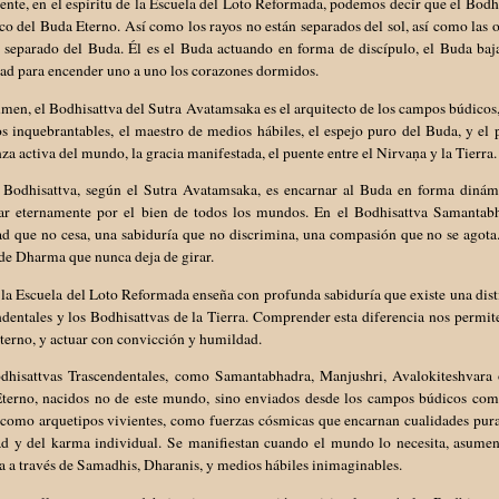
nte, en el espíritu de la Escuela del Loto Reformada, podemos decir que el Bodh
o del Buda Eterno. Así como los rayos no están separados del sol, así como las o
á separado del Buda. Él es el Buda actuando en forma de discípulo, el Buda baj
ad para encender uno a uno los corazones dormidos.
men, el Bodhisattva del Sutra Avatamsaka es el arquitecto de los campos búdicos, 
s inquebrantables, el maestro de medios hábiles, el espejo puro del Buda, y el 
za activa del mundo, la gracia manifestada, el puente entre el Nirvaṇa y la Tierra.
 Bodhisattva, según el Sutra Avatamsaka, es encarnar al Buda en forma dinámic
car eternamente por el bien de todos los mundos. En el Bodhisattva Samantab
ad que no cesa, una sabiduría que no discrimina, una compasión que no se agota
de Dharma que nunca deja de girar.
la Escuela del Loto Reformada enseña con profunda sabiduría que existe una dist
dentales y los Bodhisattvas de la Tierra. Comprender esta diferencia nos permite
terno, y actuar con convicción y humildad.
dhisattvas Trascendentales, como Samantabhadra, Manjushri, Avalokiteshvara 
terno, nacidos no de este mundo, sino enviados desde los campos búdicos como 
como arquetipos vivientes, como fuerzas cósmicas que encarnan cualidades puras 
ad y del karma individual. Se manifiestan cuando el mundo lo necesita, asumen 
 a través de Samadhis, Dharanis, y medios hábiles inimaginables.