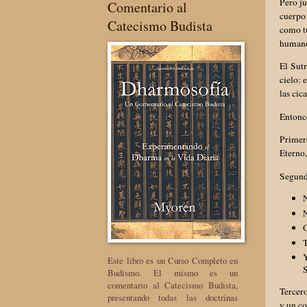
Pero ju
Comentario al
cuerpo 
Catecismo Budista
como tú
humano
El Sutr
cielo: 
las cic
Entonc
Primer
Eterno,
Segundo
N
N
O
T
Y
Este libro es un Curso Completo en
S
Budismo. El mismo es un
comentario al Catecismo Budista,
Tercero
presentando todas las doctrinas
y un co