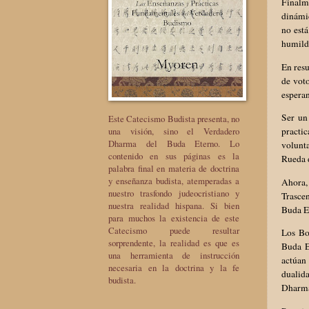
Finalme
dinámic
no est
humild
En resu
de voto
esperan
Ser un
Este Catecismo Budista presenta, no
una visión, sino el Verdadero
practi
Dharma del Buda Eterno. Lo
volunt
contenido en sus páginas es la
Rueda 
palabra final en materia de doctrina
y enseñanza budista, atemperadas a
Ahora, 
nuestro trasfondo judeocristiano y
Trascen
nuestra realidad hispana. Si bien
Buda E
para muchos la existencia de este
Catecismo puede resultar
Los Bo
sorprendente, la realidad es que es
Buda E
una herramienta de instrucción
actúan 
necesaria en la doctrina y la fe
dualid
budista.
Dharma