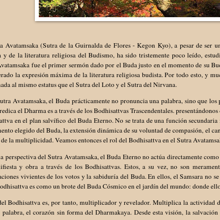
ra Avatamsaka (Sutra de la Guirnalda de Flores - Kegon Kyo), a pesar de ser u
a y de la literatura religiosa del Budismo, ha sido tristemente poco leído, es
Avatamsaka fue el primer sermón dado por el Buda justo en el momento de su Bud
rado la expresión máxima de la literatura religiosa budista. Por todo esto, y m
da al mismo estatus que el Sutra del Loto y el Sutra del Nirvana.
utra Avatamsaka, el Buda prácticamente no pronuncia una palabra, sino que los pe
edica el Dharma es a través de los Bodhisattvas Trascendentales. presentándonos
ttva en el plan salvífico del Buda Eterno. No se trata de una función secundaria 
ento elegido del Buda, la extensión dinámica de su voluntad de compasión, el canal
e la multiplicidad. Veamos entonces el rol del Bodhisattva en el Sutra Avatamsa
a perspectiva del Sutra Avatamsaka, el Buda Eterno no actúa directamente como u
ifiesta y obra a través de los Bodhisattvas. Estos, a su vez, no son meramente
ciones vivientes de los votos y la sabiduría del Buda. En ellos, el Samsara no s
odhisattva es como un brote del Buda Cósmico en el jardín del mundo: donde ello
del Bodhisattva es, por tanto, multiplicador y revelador. Multiplica la actividad 
 palabra, el corazón sin forma del Dharmakaya. Desde esta visión, la salvación 