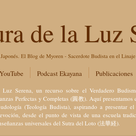
ura de la Luz 
Japonés. El Blog de Myoren - Sacerdote Budista en el Linaj
 YouTube
Podcast Ekayana
Publicaciones
 la Luz Serena, un recurso sobre el Verdadero Bu
eñanzas Perfectas y Completas (圓教). Aquí presentamos e
Budología (Teología Budista), aspirando a presentar 
devoción, desde el punto de vista de una escuela trad
enseñanzas universales del Sutra del Loto (法華経).