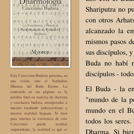
Shariputra no pu
con otros Arhat
alcanzado la em
mismos pasos del
sus discípulos, 
Buda no habí r
discípulos - todo
Este Catecismo Budista presenta, no
una visión, sino el Verdadero
Dharma del Buda Eterno. Lo
El Buda - la e
contenido en sus páginas es la
palabra final en materia de doctrina
"mundo de la pe
y enseñanza budista, atemperadas a
nuestro trasfondo judeocristiano y
mundo en el Bud
nuestra realidad hispana. Si bien
para muchos la existencia de este
todos los seres
Catecismo puede resultar
sorprendente, la realidad es que es
Dharma. Si bien