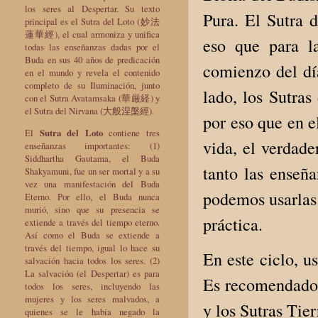
los seres al Despertar. Su texto
Pura. El Sutra d
principal es el Sutra del Loto (妙法
蓮華經), el cual armoniza y unifica
eso que para la
todas las enseñanzas dadas por el
Buda en sus 40 años de predicación
comienzo del día
en el mundo y revela el contenido
completo de su Iluminación, junto
lado, los Sutras
con el Sutra Avatamsaka (華厳経) y
el Sutra del Nirvana (大般涅槃經).
por eso que en e
El
Sutra del Loto
contiene tres
vida, el verdade
enseñanzas importantes: (1)
Siddhartha Gautama, el Buda
tanto las enseñ
Shakyamuni, fue un ser mortal y a su
vez una manifestación del Buda
podemos usarlas 
Eterno. Por ello, el Buda nunca
murió, sino que su presencia se
práctica.
extiende a través del tiempo eterno.
Así como el Buda se extiende a
través del tiempo, igual lo hace su
En este ciclo, us
salvación hacia todos los seres. (2)
La salvación (el Despertar) es para
Es recomendado 
todos los seres, incluyendo las
mujeres y los seres malvados, a
y los Sutras Tie
quienes se le había negado la