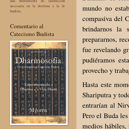
una herramienta de instrucción
necesaria en la doctrina y la fe
mundo no estab
budista.
compasiva del C
Comentario al
brindarnos la 
Catecismo Budista
prepararnos, re
fue revelando gr
pudiéramos esta
provecho y traba
Hasta este mome
Shariputra y tod
entrarían al Nir
Pero el Buda les
medios hábiles, 