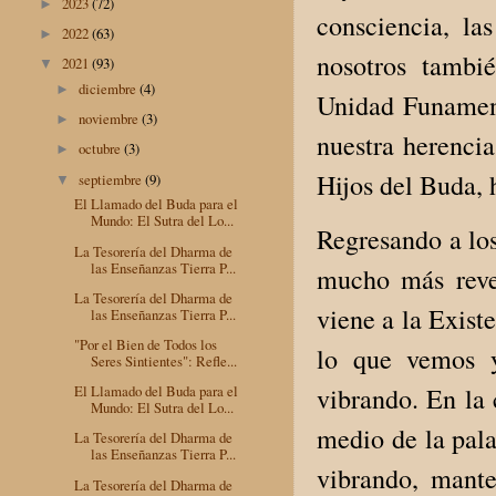
2023
(72)
►
consciencia, la
2022
(63)
►
nosotros tambi
2021
(93)
▼
diciembre
(4)
►
Unidad Funament
noviembre
(3)
►
nuestra herencia
octubre
(3)
►
Hijos del Buda, 
septiembre
(9)
▼
El Llamado del Buda para el
Mundo: El Sutra del Lo...
Regresando a los
La Tesorería del Dharma de
las Enseñanzas Tierra P...
mucho más reve
La Tesorería del Dharma de
viene a la Exist
las Enseñanzas Tierra P...
"Por el Bien de Todos los
lo que vemos y
Seres Sintientes": Refle...
El Llamado del Buda para el
vibrando. En la
Mundo: El Sutra del Lo...
medio de la pala
La Tesorería del Dharma de
las Enseñanzas Tierra P...
vibrando, mante
La Tesorería del Dharma de