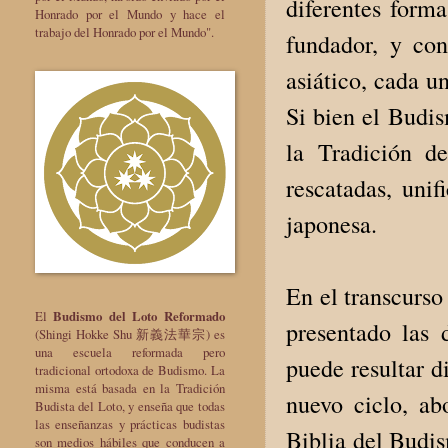
diferentes forma
Honrado por el Mundo y hace el
trabajo del Honrado por el Mundo".
fundador, y con
asiático, cada u
Si bien el Budi
la Tradición d
rescatadas, uni
japonesa.
En el transcurso
El
Budismo del Loto Reformado
presentado las 
(Shingi Hokke Shu 新義法華宗) es
una escuela reformada pero
puede resultar d
tradicional ortodoxa de Budismo. La
misma está basada en la Tradición
nuevo ciclo, ab
Budista del Loto, y enseña que todas
las enseñanzas y prácticas budistas
Biblia del Budis
son medios hábiles que conducen a