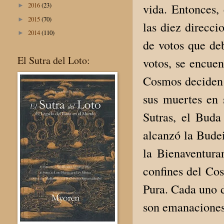
2016
(23)
vida. Entonces,
►
2015
(70)
►
las diez direcci
2014
(110)
►
de votos que de
El Sutra del Loto:
votos, se encuen
Cosmos deciden 
sus muertes en 
Sutras, el Bud
alcanzó la Bude
la Bienaventura
confines del Cos
Pura. Cada uno 
son emanaciones