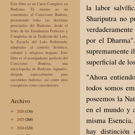
Este libro es un Curso Completo en
la labor salvíf
Budismo. El mismo es un
comentario al Catecismo Budista,
Shariputra no p
presentando todas las doctrinas
principales del Budismo, desde el
verdaderamente 
lente de las Enseñanzas Perfectas y
Completas de la Tradición del Loto,
por el Dharma".
la Escuela del Loto Reformada,
adaptadas al conexto histórico,
supremamente ilu
cultural y religioso hispano. Este
libro es el acompañante perfecto del
superficial de l
Catecismo Budista, una
enciclopedia de Budismo Japonées,
dirigida especialmente para
"Ahora entiendo
sacerdotes budistas, así como para
catequistas como catecúmenos.
todos somos ema
poseemos la Natu
Archivo
en el mundo y 
2026
(134)
►
misma Esencia, 
2025
(268)
►
2024
(124)
►
hay distinción 