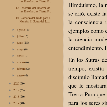
las Enseñanzas Tierra P...
Himduismo, la r
La Tesorería del Dharma de
las Enseñanzas Tierra P...
se crió, existe 
El Llamado del Buda para el
la consciencia 
Mundo: El Sutra del Lo...
ejemplos como es
agosto
(10)
►
julio
(16)
►
la ciencia mod
junio
(18)
►
entendimiento. 
mayo
(6)
►
abril
(12)
►
En los Sutras d
marzo
(6)
►
tiempo, existí
febrero
(2)
►
enero
(4)
discípulo llama
►
2020
(99)
que le mostrara
►
2019
(65)
►
Tierra Pura que 
2018
(70)
►
para los seres s
2017
(40)
►