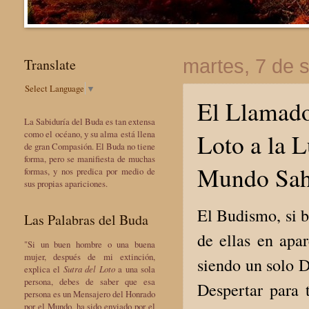
Translate
martes, 7 de 
Select Language
▼
El Llamado
La Sabiduría del Buda es tan extensa
Loto a la L
como el océano, y su alma está llena
de gran Compasión. El Buda no tiene
forma, pero se manifiesta de muchas
Mundo Sah
formas, y nos predica por medio de
sus propias apariciones.
El Budismo, si b
Las Palabras del Buda
de ellas en apar
"Si un buen hombre o una buena
mujer, después de mi extinción,
siendo un solo D
explica el
Sutra del Loto
a una sola
persona, debes de saber que esa
Despertar para t
persona es un Mensajero del Honrado
por el Mundo, ha sido enviado por el