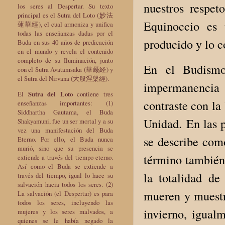
nuestros respet
los seres al Despertar. Su texto
principal es el Sutra del Loto (妙法
Equinoccio es
蓮華經), el cual armoniza y unifica
todas las enseñanzas dadas por el
producido y lo 
Buda en sus 40 años de predicación
en el mundo y revela el contenido
completo de su Iluminación, junto
En el Budismo
con el Sutra Avatamsaka (華厳経) y
el Sutra del Nirvana (大般涅槃經).
impermanencia 
El
Sutra del Loto
contiene tres
contraste con la
enseñanzas importantes: (1)
Siddhartha Gautama, el Buda
Unidad. En las p
Shakyamuni, fue un ser mortal y a su
vez una manifestación del Buda
se describe como
Eterno. Por ello, el Buda nunca
murió, sino que su presencia se
término también
extiende a través del tiempo eterno.
Así como el Buda se extiende a
la totalidad de
través del tiempo, igual lo hace su
salvación hacia todos los seres. (2)
mueren y muestr
La salvación (el Despertar) es para
todos los seres, incluyendo las
invierno, igual
mujeres y los seres malvados, a
quienes se le había negado la