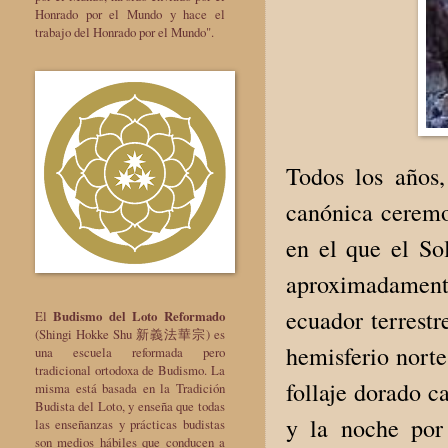
Honrado por el Mundo y hace el
trabajo del Honrado por el Mundo".
Todos los años,
canónica ceremo
en el que el So
aproximadament
ecuador terrestr
El
Budismo del Loto Reformado
(Shingi Hokke Shu 新義法華宗) es
hemisferio norte
una escuela reformada pero
tradicional ortodoxa de Budismo. La
follaje dorado c
misma está basada en la Tradición
Budista del Loto, y enseña que todas
y la noche por
las enseñanzas y prácticas budistas
son medios hábiles que conducen a