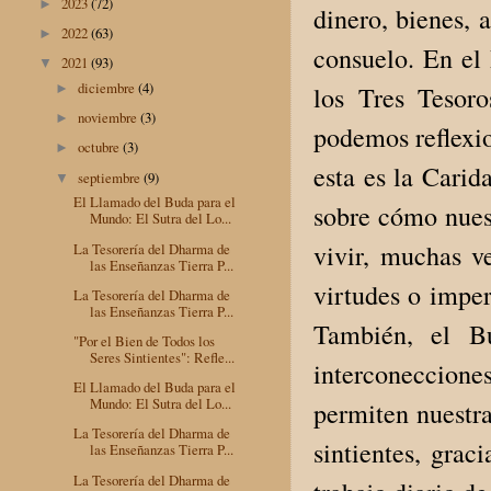
2023
(72)
►
dinero, bienes, a
2022
(63)
►
consuelo. En el 
2021
(93)
▼
diciembre
(4)
►
los Tres Tesoro
noviembre
(3)
►
podemos reflexio
octubre
(3)
►
esta es la Carid
septiembre
(9)
▼
El Llamado del Buda para el
sobre cómo nuest
Mundo: El Sutra del Lo...
vivir, muchas ve
La Tesorería del Dharma de
las Enseñanzas Tierra P...
virtudes o imper
La Tesorería del Dharma de
las Enseñanzas Tierra P...
También, el B
"Por el Bien de Todos los
Seres Sintientes": Refle...
interconeccion
El Llamado del Buda para el
Mundo: El Sutra del Lo...
permiten nuestra
La Tesorería del Dharma de
sintientes, graci
las Enseñanzas Tierra P...
La Tesorería del Dharma de