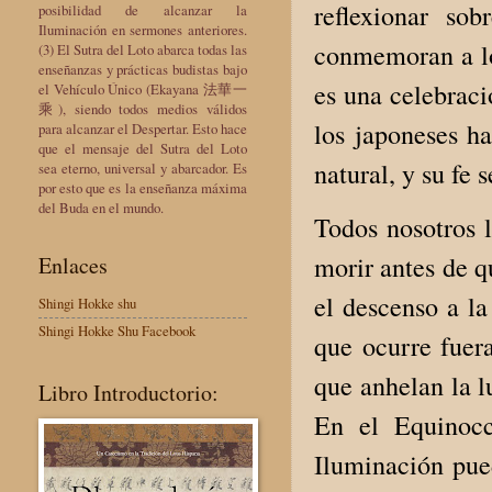
reflexionar so
posibilidad de alcanzar la
Iluminación en sermones anteriores.
conmemoran a los
(3) El Sutra del Loto abarca todas las
enseñanzas y prácticas budistas bajo
es una celebraci
el Vehículo Único (Ekayana 法華一
乘), siendo todos medios válidos
los japoneses h
para alcanzar el Despertar. Esto hace
que el mensaje del Sutra del Loto
natural, y su fe 
sea eterno, universal y abarcador. Es
por esto que es la enseñanza máxima
del Buda en el mundo.
Todos nosotros l
morir antes de q
Enlaces
el descenso a la
Shingi Hokke shu
Shingi Hokke Shu Facebook
que ocurre fuer
que anhelan la l
Libro Introductorio:
En el Equinocc
Iluminación pued