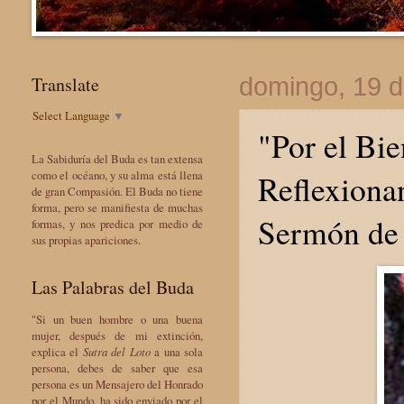
Translate
domingo, 19 d
Select Language
▼
"Por el Bie
La Sabiduría del Buda es tan extensa
Reflexiona
como el océano, y su alma está llena
de gran Compasión. El Buda no tiene
forma, pero se manifiesta de muchas
Sermón de
formas, y nos predica por medio de
sus propias apariciones.
Las Palabras del Buda
"Si un buen hombre o una buena
mujer, después de mi extinción,
explica el
Sutra del Loto
a una sola
persona, debes de saber que esa
persona es un Mensajero del Honrado
por el Mundo, ha sido enviado por el