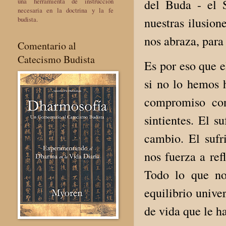
del Buda - el 
una herramienta de instrucción
necesaria en la doctrina y la fe
nuestras ilusio
budista.
nos abraza, par
Comentario al
Catecismo Budista
Es por eso que 
si no lo hemos h
compromiso con
sintientes. El s
cambio. El suf
nos fuerza a ref
Todo lo que no
equilibrio unive
de vida que le h