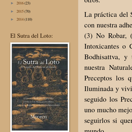
2016
(23)
►
2015
(70)
►
La práctica del 
2014
(110)
►
con nuestra adhe
(3) No Robar, 
El Sutra del Loto:
Intoxicantes o
Bodhisattva, y
nuestra Natura
Preceptos los 
Iluminada y vivi
seguido los Pre
uno mucho mejor.
seguirlos si qu
mundo.