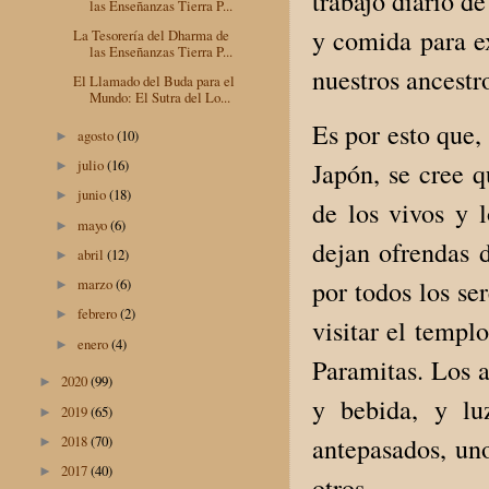
trabajo diario d
las Enseñanzas Tierra P...
y comida para e
La Tesorería del Dharma de
las Enseñanzas Tierra P...
nuestros ancestro
El Llamado del Buda para el
Mundo: El Sutra del Lo...
Es por esto que,
agosto
(10)
►
julio
(16)
Japón, se cree q
►
junio
(18)
►
de los vivos y 
mayo
(6)
►
dejan ofrendas d
abril
(12)
►
por todos los se
marzo
(6)
►
febrero
(2)
►
visitar el templ
enero
(4)
►
Paramitas. Los a
2020
(99)
►
y bebida, y lu
2019
(65)
►
antepasados, un
2018
(70)
►
2017
(40)
►
otros.