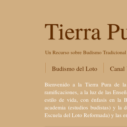
Tierra P
Un Recurso sobre Budismo Tradicional 
Budismo del Loto
Canal
Bienvenido a la Tierra Pura de
ramificaciones, a la luz de las Ens
estilo de vida, con énfasis en la 
academia (estudios budistas) y la 
Escuela del Loto Reformada) y las 