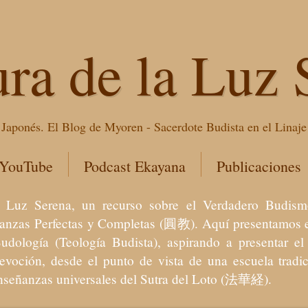
ura de la Luz 
Japonés. El Blog de Myoren - Sacerdote Budista en el Linaj
 YouTube
Podcast Ekayana
Publicaciones
 la Luz Serena, un recurso sobre el Verdadero Bu
eñanzas Perfectas y Completas (圓教). Aquí presentamos e
Budología (Teología Budista), aspirando a presentar 
devoción, desde el punto de vista de una escuela trad
enseñanzas universales del Sutra del Loto (法華経).