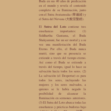
Buda en sus 40 años de predicación
en el mundo y revela el contenido
completo de su Iluminación, junto
con el Sutra Avatamsaka (華厳経) y
el Sutra del Nirvana (大般涅槃經).
El
Sutra del Loto
contiene tres
enseñanzas importantes: (1)
Siddhartha Gautama, el Buda
Shakyamuni, fue un ser mortal y a su
vez una manifestación del Buda
Eterno. Por ello, el Buda nunca
murió, sino que su presencia se
extiende a través del tiempo eterno.
Así como el Buda se extiende a
través del tiempo, igual lo hace su
salvación hacia todos los seres. (2)
La salvación (el Despertar) es para
todos los seres, incluyendo las
mujeres y los seres malvados, a
quienes se le había negado la
posibilidad de alcanzar la
Iluminación en sermones anteriores.
(3) El Sutra del Loto abarca todas las
enseñanzas y prácticas budistas bajo