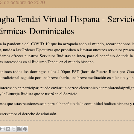
3 de octubre de 2020
gha Tendai Virtual Hispana - Servic
ármicas Dominicales
 la pandemia del COVID-19 que ha arropado todo el mundo, recordándonos la tr
a, unida a las Ordenes Ejecutivas que prohiben o limitan nuestros servicios prese
amos ofrecer nuestros Servicios Budistas en línea, para el beneficio de toda l
os interesados en el Budismo Tendai en el mundo hispano.
unimos todos los domingos a las 4:00pm EST (hora de Puerto Rico) por Goog
 tradicional, seguido por una breve charla, una breve meditación en silencio, 
 interesado en participar, puede enviar un correo electrónico a templotendaipr@gm
y la Liturgia Budista que se usará en el Servicio.
os que estas reuniones sean para el beneficio de la comunidad budista hispana y to
reservamos el derecho de admisión.