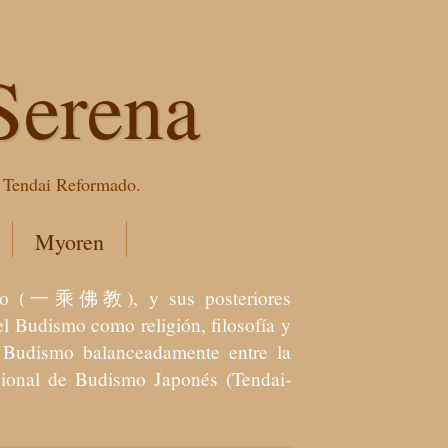
Serena
e Tendai Reformado.
Myoren
dismo (一乘佛教), y sus posteriores
l Budismo como religión, filosofía y
el Budismo balanceadamente entre la
icional de Budismo Japonés (Tendai-