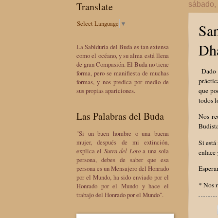
Translate
sábado, 
Select Language
▼
San
Dh
La Sabiduría del Buda es tan extensa
como el océano, y su alma está llena
de gran Compasión. El Buda no tiene
Dado a
forma, pero se manifiesta de muchas
práctic
formas, y nos predica por medio de
que pod
sus propias apariciones.
todos l
Las Palabras del Buda
Nos re
Budista
"Si un buen hombre o una buena
mujer, después de mi extinción,
Si está
explica el
Sutra del Loto
a una sola
enlace 
persona, debes de saber que esa
persona es un Mensajero del Honrado
Esperam
por el Mundo, ha sido enviado por el
* Nos 
Honrado por el Mundo y hace el
trabajo del Honrado por el Mundo".