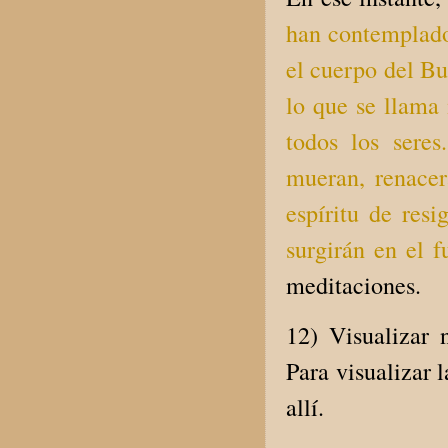
han contemplado
el cuerpo del B
lo que se llama
todos los sere
mueran, renacer
espíritu de res
surgirán en el f
meditaciones.
12) Visualizar 
Para visualizar 
allí.