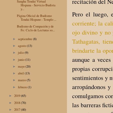
recitación del N
Sangha Tendai Virtual
Hispana - Servicio Budista
y...
Pero el luego, 
Página Oficial de Budismo
Tendai Hispano - Templo ...
corriente; la ca
Budismo de Compasión y de
Fe: Ciclo de Lecturas so...
ojo divino y no 
septiembre
(8)
►
Tathagatas, tie
agosto
(13)
►
brindarte la opo
julio
(9)
►
aunque a veces 
junio
(11)
►
mayo
(20)
propias corrupci
►
abril
(13)
►
sentimientos y n
marzo
(5)
►
arropándonos y
febrero
(1)
►
comulgamos con 
2019
(65)
►
2018
(70)
las barreras fic
►
2017
(40)
►