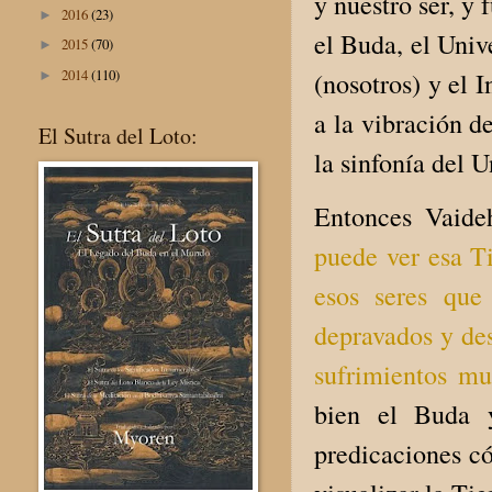
y nuestro ser, y
2016
(23)
►
el Buda, el Univ
2015
(70)
►
2014
(110)
(nosotros) y el 
►
a la vibración d
El Sutra del Loto:
la sinfonía del 
Entonces Vaide
puede ver esa T
esos seres que
depravados y des
sufrimientos m
bien el Buda 
predicaciones có