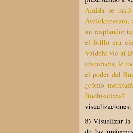
Amida se paró 
Avalokitesvara,
un resplandor ta
el brillo era c
Vaidehi vio al 
reverencia, le to
el poder del Bu
¿cómo meditará
Bodhisattvas?".
visualizaciones:
8) Visualizar l
de las imágene