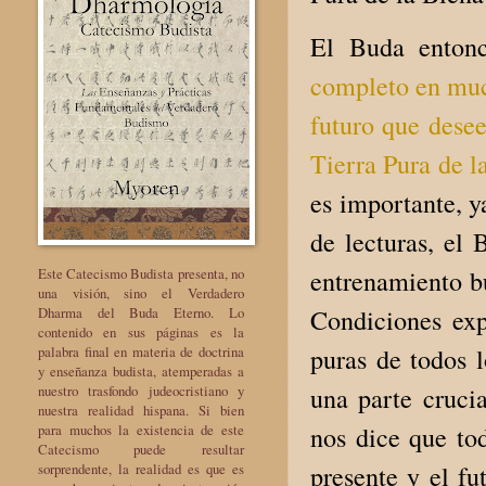
El Buda enton
completo en much
futuro que desee
Tierra Pura de 
es importante, y
de lecturas, el
Este Catecismo Budista presenta, no
entrenamiento bu
una visión, sino el Verdadero
Dharma del Buda Eterno. Lo
Condiciones exp
contenido en sus páginas es la
palabra final en materia de doctrina
puras de todos l
y enseñanza budista, atemperadas a
nuestro trasfondo judeocristiano y
una parte crucia
nuestra realidad hispana. Si bien
para muchos la existencia de este
nos dice que tod
Catecismo puede resultar
sorprendente, la realidad es que es
presente y el fu