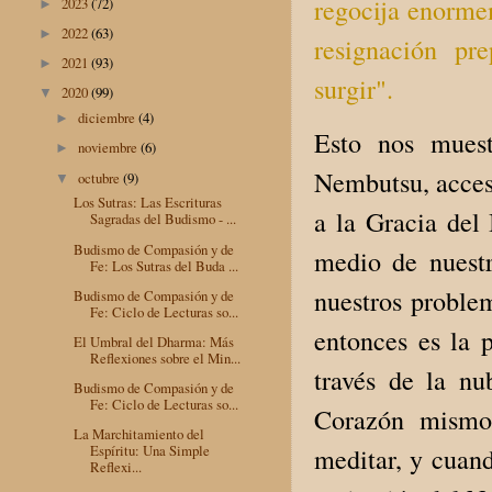
regocija enorme
2023
(72)
►
2022
(63)
►
resignación pr
2021
(93)
►
surgir".
2020
(99)
▼
diciembre
(4)
►
Esto nos muest
noviembre
(6)
►
Nembutsu, acces
octubre
(9)
▼
Los Sutras: Las Escrituras
a la Gracia del
Sagradas del Budismo - ...
Budismo de Compasión y de
medio de nuestr
Fe: Los Sutras del Buda ...
nuestros proble
Budismo de Compasión y de
Fe: Ciclo de Lecturas so...
entonces es la p
El Umbral del Dharma: Más
Reflexiones sobre el Min...
través de la nu
Budismo de Compasión y de
Fe: Ciclo de Lecturas so...
Corazón mismo 
La Marchitamiento del
Espíritu: Una Simple
meditar, y cuand
Reflexi...