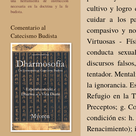
una herramienta de instrucción
necesaria en la doctrina y la fe
cultivo y logro 
budista.
cuidar a los p
Comentario al
compasivo y no
Catecismo Budista
Virtuosas - Fí
conducta sexua
discursos falsos
tentador. Mental
la ignorancia. E
Refugio en la T
Preceptos; g. C
condición es: h.
Renacimiento); i