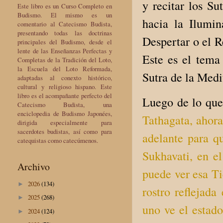
y recitar los S
Este libro es un Curso Completo en
Budismo. El mismo es un
hacia la Ilumin
comentario al Catecismo Budista,
presentando todas las doctrinas
Despertar o el R
principales del Budismo, desde el
lente de las Enseñanzas Perfectas y
Este es el tema
Completas de la Tradición del Loto,
la Escuela del Loto Reformada,
Sutra de la Medi
adaptadas al conexto histórico,
cultural y religioso hispano. Este
libro es el acompañante perfecto del
Luego de lo que
Catecismo Budista, una
enciclopedia de Budismo Japonées,
Tathagata, ahora
dirigida especialmente para
sacerdotes budistas, así como para
adelante para q
catequistas como catecúmenos.
Sukhavati, en e
Archivo
puede ver esa T
2026
(134)
►
rostro reflejada
2025
(268)
►
uno ve el estado
2024
(124)
►