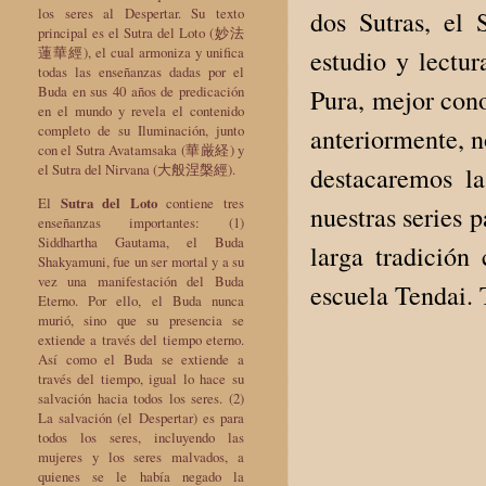
los seres al Despertar. Su texto
dos Sutras, el 
principal es el Sutra del Loto (妙法
蓮華經), el cual armoniza y unifica
estudio y lectu
todas las enseñanzas dadas por el
Buda en sus 40 años de predicación
Pura, mejor con
en el mundo y revela el contenido
completo de su Iluminación, junto
anteriormente, n
con el Sutra Avatamsaka (華厳経) y
el Sutra del Nirvana (大般涅槃經).
destacaremos l
El
Sutra del Loto
contiene tres
nuestras series 
enseñanzas importantes: (1)
Siddhartha Gautama, el Buda
larga tradición
Shakyamuni, fue un ser mortal y a su
vez una manifestación del Buda
escuela Tendai. 
Eterno. Por ello, el Buda nunca
murió, sino que su presencia se
extiende a través del tiempo eterno.
Así como el Buda se extiende a
través del tiempo, igual lo hace su
salvación hacia todos los seres. (2)
La salvación (el Despertar) es para
todos los seres, incluyendo las
mujeres y los seres malvados, a
quienes se le había negado la