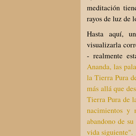
meditación tiene
rayos de luz de l
Hasta aquí, u
visualizarla cor
- realmente es
Ananda, las pala
la Tierra Pura d
más allá que des
Tierra Pura de l
nacimientos y 
abandono de su 
vida siguiente".