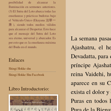
posibilidad de alcanzar la
Iluminación en sermones anteriores.
(3) El Sutra del Loto abarca todas las
enseñanzas y prácticas budistas bajo
el Vehículo Único (Ekayana 法華一
乘), siendo todos medios válidos
para alcanzar el Despertar. Esto hace
que el mensaje del Sutra del Loto
La semana pasad
sea eterno, universal y abarcador. Es
por esto que es la enseñanza máxima
Ajashatru, el h
del Buda en el mundo.
Devadatta, para 
Enlaces
príncipe Ajashat
Shingi Hokke shu
reina Vaidehi, h
Shingi Hokke Shu Facebook
aparece en su 
Libro Introductorio:
exista el dolor y
Puras en todos l
Pura de la Bien