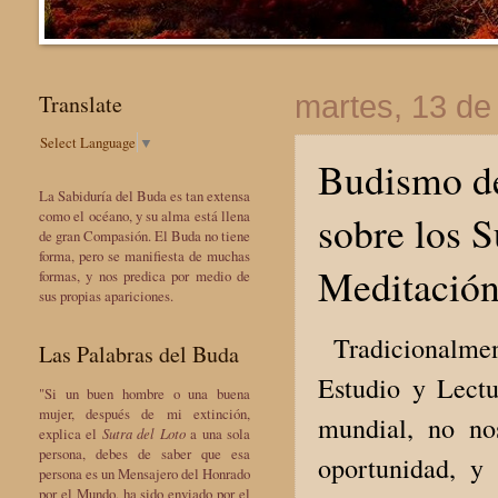
Translate
martes, 13 de
Select Language
▼
Budismo de
La Sabiduría del Buda es tan extensa
sobre los S
como el océano, y su alma está llena
de gran Compasión. El Buda no tiene
forma, pero se manifiesta de muchas
Meditación
formas, y nos predica por medio de
sus propias apariciones.
Tradicionalmen
Las Palabras del Buda
Estudio y Lect
"Si un buen hombre o una buena
mujer, después de mi extinción,
mundial, no no
explica el
Sutra del Loto
a una sola
persona, debes de saber que esa
oportunidad, y
persona es un Mensajero del Honrado
por el Mundo, ha sido enviado por el