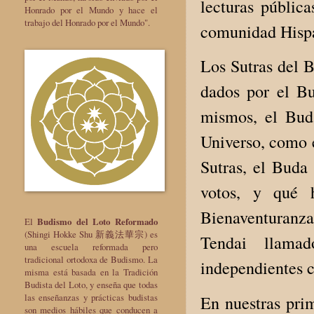
lecturas pública
Honrado por el Mundo y hace el
trabajo del Honrado por el Mundo".
comunidad Hisp
Los Sutras del B
dados por el B
mismos, el Bud
Universo, como e
Sutras, el Buda
votos, y qué 
Bienaventuranza
El
Budismo del Loto Reformado
(Shingi Hokke Shu 新義法華宗) es
Tendai llama
una escuela reformada pero
tradicional ortodoxa de Budismo. La
independientes c
misma está basada en la Tradición
Budista del Loto, y enseña que todas
las enseñanzas y prácticas budistas
En nuestras pri
son medios hábiles que conducen a