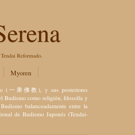
Serena
e Tendai Reformado.
Myoren
dismo (一乘佛教), y sus posteriores
l Budismo como religión, filosofía y
el Budismo balanceadamente entre la
icional de Budismo Japonés (Tendai-