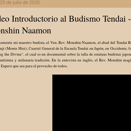
25 de julio de 2020
eo Introductorio al Budismo Tendai - 
nshin Naamon
temente mi maestro budista, el Ven. Rev. Monshin Naamon, el abad del Tendai B
ji (Monte Hiei), Cuartel General de la Escuela Tendai en Japón, en Occidente, f
g the Divine", el cual es un documental sobre la talla de estatuas budistas japo
antísima y milenaria tradición. En la entevista en inglés, el Rev. Monshin mag
 Espero que sea para el provecho de todos.