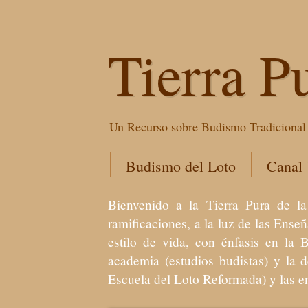
Tierra P
Un Recurso sobre Budismo Tradicional 
Budismo del Loto
Canal
Bienvenido a la Tierra Pura de
ramificaciones, a la luz de las Ens
estilo de vida, con énfasis en la 
academia (estudios budistas) y la 
Escuela del Loto Reformada) y las 