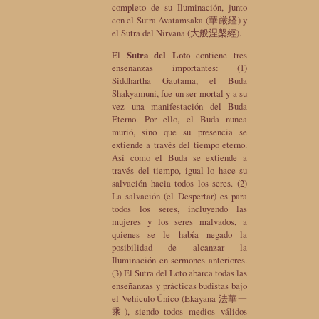
completo de su Iluminación, junto
con el Sutra Avatamsaka (華厳経) y
el Sutra del Nirvana (大般涅槃經).
El
Sutra del Loto
contiene tres
enseñanzas importantes: (1)
Siddhartha Gautama, el Buda
Shakyamuni, fue un ser mortal y a su
vez una manifestación del Buda
Eterno. Por ello, el Buda nunca
murió, sino que su presencia se
extiende a través del tiempo eterno.
Así como el Buda se extiende a
través del tiempo, igual lo hace su
salvación hacia todos los seres. (2)
La salvación (el Despertar) es para
todos los seres, incluyendo las
mujeres y los seres malvados, a
quienes se le había negado la
posibilidad de alcanzar la
Iluminación en sermones anteriores.
(3) El Sutra del Loto abarca todas las
enseñanzas y prácticas budistas bajo
el Vehículo Único (Ekayana 法華一
乘), siendo todos medios válidos