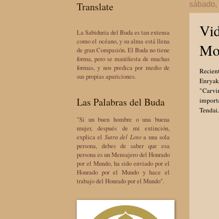
Translate
sábado, 
Vid
La Sabiduría del Buda es tan extensa
como el océano, y su alma está llena
Mo
de gran Compasión. El Buda no tiene
forma, pero se manifiesta de muchas
formas, y nos predica por medio de
Recien
sus propias apariciones.
Enryaku
"Carvin
Las Palabras del Buda
import
Tendai.
"Si un buen hombre o una buena
mujer, después de mi extinción,
explica el
Sutra del Loto
a una sola
persona, debes de saber que esa
persona es un Mensajero del Honrado
por el Mundo, ha sido enviado por el
Honrado por el Mundo y hace el
trabajo del Honrado por el Mundo".