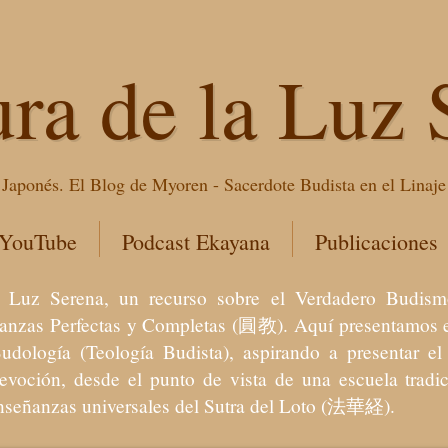
ura de la Luz 
Japonés. El Blog de Myoren - Sacerdote Budista en el Linaj
 YouTube
Podcast Ekayana
Publicaciones
 la Luz Serena, un recurso sobre el Verdadero Bu
eñanzas Perfectas y Completas (圓教). Aquí presentamos e
Budología (Teología Budista), aspirando a presentar 
devoción, desde el punto de vista de una escuela trad
enseñanzas universales del Sutra del Loto (法華経).