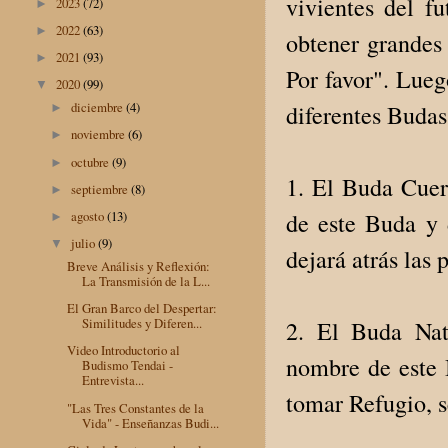
vivientes del f
2023
(72)
►
2022
(63)
►
obtener grandes
2021
(93)
►
Por favor". Lueg
2020
(99)
▼
diciembre
(4)
diferentes Budas
►
noviembre
(6)
►
octubre
(9)
►
1. El Buda Cuer
septiembre
(8)
►
de este Buda y 
agosto
(13)
►
julio
(9)
▼
dejará atrás las
Breve Análisis y Reflexión:
La Transmisión de la L...
El Gran Barco del Despertar:
Similitudes y Diferen...
2. El Buda Nat
Video Introductorio al
nombre de este 
Budismo Tendai -
Entrevista...
tomar Refugio, s
"Las Tres Constantes de la
Vida" - Enseñanzas Budi...