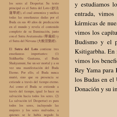
y estudiamos lo
los seres al Despertar. Su texto
principal es el Sutra del Loto (妙法
entrada, vimos
蓮華經), el cual armoniza y unifica
todas las enseñanzas dadas por el
kármicas de nues
Buda en sus 40 años de predicación
en el mundo y revela el contenido
vimos los capítu
completo de su Iluminación, junto
con el Sutra Avatamsaka (華厳経) y
Budismo y el p
el Sutra del Nirvana (大般涅槃經).
El
Sutra del Loto
contiene tres
Ksitigarbha. En 
enseñanzas importantes: (1)
Siddhartha Gautama, el Buda
vimos los benefi
Shakyamuni, fue un ser mortal y a su
vez una manifestación del Buda
Rey Yama para K
Eterno. Por ello, el Buda nunca
murió, sino que su presencia se
los Budas en el 
extiende a través del tiempo eterno.
Así como el Buda se extiende a
Donación y su i
través del tiempo, igual lo hace su
salvación hacia todos los seres. (2)
La salvación (el Despertar) es para
todos los seres, incluyendo las
mujeres y los seres malvados, a
quienes se le había negado la