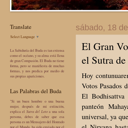
Translate
sábado, 18 de
Select Language
▼
El Gran Vo
La Sabiduría del Buda es tan extensa
el Sutra de
como el océano, y su alma está llena
de gran Compasión. El Buda no tiene
forma, pero se manifiesta de muchas
formas, y nos predica por medio de
Hoy contunuarem
sus propias apariciones.
Votos Pasados d
Las Palabras del Buda
El Bodhisattva
"Si un buen hombre o una buena
panteón Mahaya
mujer, después de mi extinción,
explica el
Sutra del Loto
a una sola
universal, ya qu
persona, debes de saber que esa
persona es un Mensajero del Honrado
el Nirvana hast
por el Mundo, ha sido enviado por el