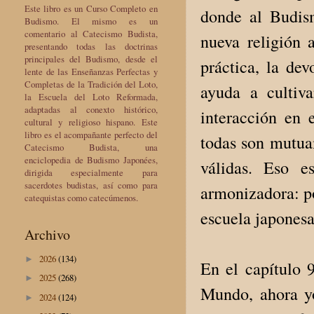
Este libro es un Curso Completo en
donde al Budis
Budismo. El mismo es un
comentario al Catecismo Budista,
nueva religión 
presentando todas las doctrinas
principales del Budismo, desde el
práctica, la dev
lente de las Enseñanzas Perfectas y
Completas de la Tradición del Loto,
ayuda a cultiva
la Escuela del Loto Reformada,
adaptadas al conexto histórico,
interacción en 
cultural y religioso hispano. Este
libro es el acompañante perfecto del
todas son mutua
Catecismo Budista, una
enciclopedia de Budismo Japonées,
válidas. Eso e
dirigida especialmente para
sacerdotes budistas, así como para
armonizadora: po
catequistas como catecúmenos.
escuela japonesa
Archivo
2026
(134)
►
En el capítulo 
2025
(268)
►
Mundo, ahora yo
2024
(124)
►