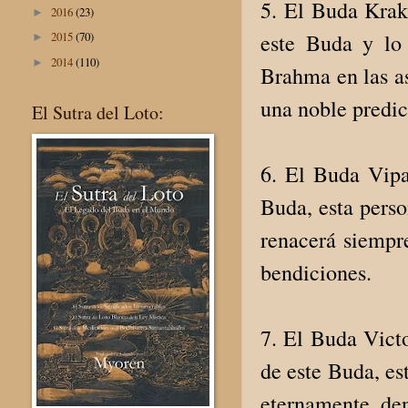
5. El Buda Krak
2016
(23)
►
este Buda y lo
2015
(70)
►
2014
(110)
►
Brahma en las as
una noble predic
El Sutra del Loto:
6. El Buda Vipa
Buda, esta perso
renacerá siempr
bendiciones.
7. El Buda Vict
de este Buda, es
eternamente den