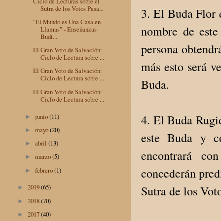
Ciclo de Lecturas sobre el
Sutra de los Votos Pasa...
3. El Buda Flor 
"El Mundo es Una Casa en
nombre de este
Llamas" - Enseñanzas
Budi...
persona obtendr
El Gran Voto de Salvación:
Ciclo de Lectura sobre ...
más esto será ve
El Gran Voto de Salvación:
Ciclo de Lectura sobre ...
Buda.
El Gran Voto de Salvación:
Ciclo de Lectura sobre ...
junio
(11)
4. El Buda Rugi
►
mayo
(20)
►
este Buda y c
abril
(13)
►
encontrará con
marzo
(5)
►
concederán predi
febrero
(1)
►
2019
(65)
Sutra de los Vot
►
2018
(70)
►
2017
(40)
►