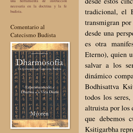
desde estos cin
una herramienta de instrucción
necesaria en la doctrina y la fe
tradicional, el
budista.
transmigran por
Comentario al
desde una perspe
Catecismo Budista
es otra manife
Eterno), quien u
salvar a los s
dinámico compasi
Bodhisattva Ksi
todos los seres,
altruista por los
que debemos cul
Ksitigarbha repr