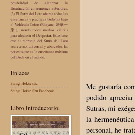
posibilidad de alcanzar la
Iluminación en sermones anteriores.
(3) El Sutra del Loto abarca todas las
enseñanzas y prácticas budistas bajo
el Vehículo Único (Ekayana 法華一
乘), siendo todos medios válidos
para alcanzar el Despertar. Esto hace
que el mensaje del Sutra del Loto
sea eterno, universal y abarcador. Es
por esto que es la enseñanza máxima
del Buda en el mundo.
Enlaces
Shingi Hokke shu
Me gustaría com
Shingi Hokke Shu Facebook
podido apreciar 
Sutras, mi exége
Libro Introductorio:
la hermenéutica 
personal, he tra