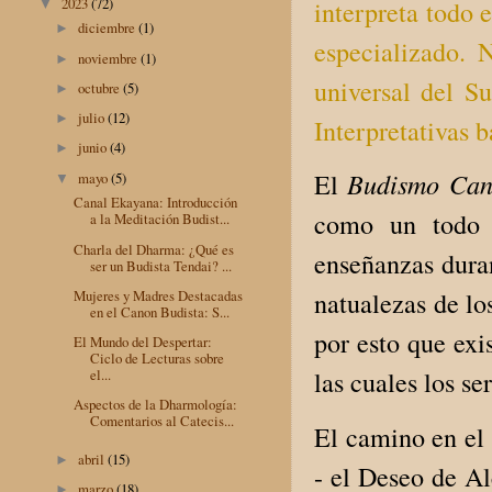
2023
(72)
interpreta todo 
▼
diciembre
(1)
►
especializado. 
noviembre
(1)
►
universal del Su
octubre
(5)
►
julio
(12)
►
Interpretativas 
junio
(4)
►
Budismo Can
El
mayo
(5)
▼
Canal Ekayana: Introducción
como un todo i
a la Meditación Budist...
Charla del Dharma: ¿Qué es
enseñanzas duran
ser un Budista Tendai? ...
Mujeres y Madres Destacadas
natualezas de lo
en el Canon Budista: S...
por esto que exis
El Mundo del Despertar:
Ciclo de Lecturas sobre
el...
las cuales los s
Aspectos de la Dharmología:
Comentarios al Catecis...
El camino en el
abril
(15)
►
- el Deseo de Al
marzo
(18)
►