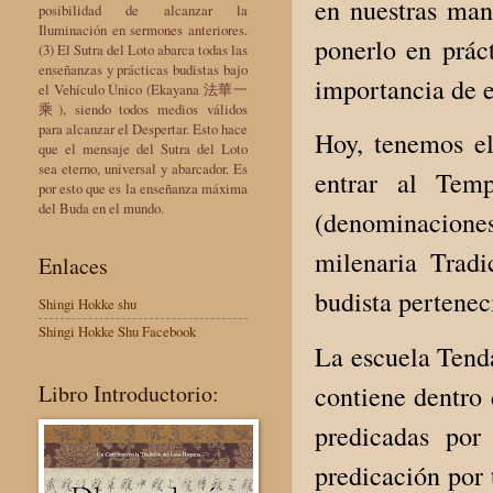
en nuestras man
posibilidad de alcanzar la
Iluminación en sermones anteriores.
ponerlo en prác
(3) El Sutra del Loto abarca todas las
enseñanzas y prácticas budistas bajo
importancia de e
el Vehículo Único (Ekayana 法華一
乘), siendo todos medios válidos
para alcanzar el Despertar. Esto hace
Hoy, tenemos el
que el mensaje del Sutra del Loto
sea eterno, universal y abarcador. Es
entrar al Tem
por esto que es la enseñanza máxima
del Buda en el mundo.
(denominacione
milenaria Trad
Enlaces
budista pertenec
Shingi Hokke shu
Shingi Hokke Shu Facebook
La escuela Tenda
contiene dentro 
Libro Introductorio:
predicadas po
predicación por 