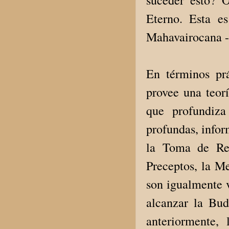
suceder esto? O
Eterno. Esta e
Mahavairocana -
En términos prá
provee una teorí
que profundiza
profundas, infor
la Toma de Ref
Preceptos, la M
son igualmente v
alcanzar la Bu
anteriormente,