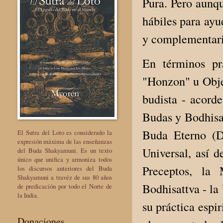
Pura. Pero aunqu
hábiles para ayu
y complementari
En términos pr
"Honzon" u Obje
budista - acord
Budas y Bodhisa
Buda Eterno (D
El Sutra del Loto es considerado la
expresión máxima de las enseñanzas
Universal, así d
del Buda Shakyamuni. Es un texto
único que unifica y armoniza todos
Preceptos, la
los discursos anteriores del Buda
Shakyamuni a travéz de sus 80 años
Bodhisattva - la
de predicación por todo el Norte de
la India.
su práctica espir
Donaciones