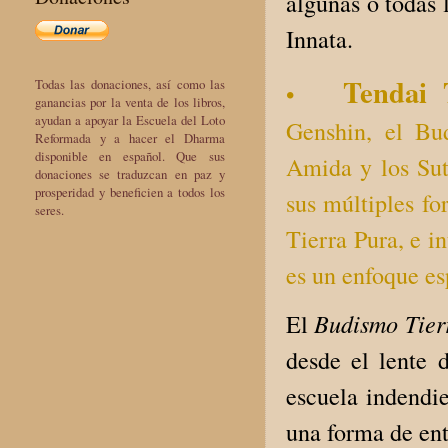
algunas o todas 
Innata.
Tendai 
Todas las donaciones, así como las
•
ganancias por la venta de los libros,
ayudan a apoyar la Escuela del Loto
Genshin, el Bu
Reformada y a hacer el Dharma
disponible en español. Que sus
Amida y los Sut
donaciones se traduzcan en paz y
prosperidad y beneficien a todos los
sus múltiples fo
seres.
Tierra Pura, e i
es un enfoque e
Budismo Tier
El
desde el lente 
escuela indendie
una forma de ent