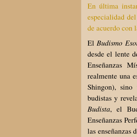
En última instan
especialidad del
de acuerdo con l
Budismo Esot
El
desde el lente 
Enseñanzas Mí
realmente una e
Shingon), sino 
budistas y reve
Budista
, el Bu
Enseñanzas Perf
las enseñanzas d