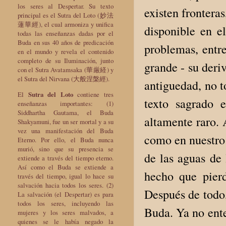
los seres al Despertar. Su texto
existen frontera
principal es el Sutra del Loto (妙法
蓮華經), el cual armoniza y unifica
disponible en e
todas las enseñanzas dadas por el
Buda en sus 40 años de predicación
problemas, entre
en el mundo y revela el contenido
completo de su Iluminación, junto
grande - su deri
con el Sutra Avatamsaka (華厳経) y
el Sutra del Nirvana (大般涅槃經).
antiguedad, no t
El
Sutra del Loto
contiene tres
texto sagrado e
enseñanzas importantes: (1)
Siddhartha Gautama, el Buda
altamente raro. 
Shakyamuni, fue un ser mortal y a su
vez una manifestación del Buda
como en nuestro 
Eterno. Por ello, el Buda nunca
murió, sino que su presencia se
de las aguas de 
extiende a través del tiempo eterno.
Así como el Buda se extiende a
hecho que pierd
través del tiempo, igual lo hace su
salvación hacia todos los seres. (2)
Después de todo,
La salvación (el Despertar) es para
todos los seres, incluyendo las
Buda. Ya no ente
mujeres y los seres malvados, a
quienes se le había negado la