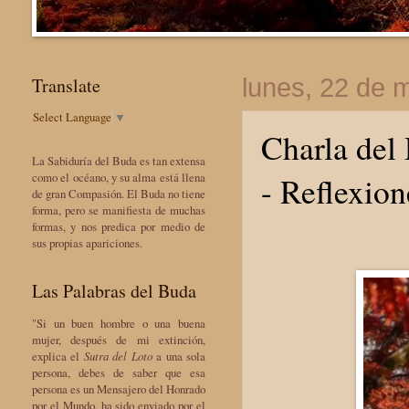
Translate
lunes, 22 de 
Select Language
▼
Charla del
La Sabiduría del Buda es tan extensa
- Reflexio
como el océano, y su alma está llena
de gran Compasión. El Buda no tiene
forma, pero se manifiesta de muchas
formas, y nos predica por medio de
sus propias apariciones.
Las Palabras del Buda
"Si un buen hombre o una buena
mujer, después de mi extinción,
explica el
Sutra del Loto
a una sola
persona, debes de saber que esa
persona es un Mensajero del Honrado
por el Mundo, ha sido enviado por el