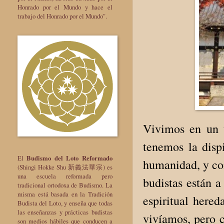
Honrado por el Mundo y hace el
trabajo del Honrado por el Mundo".
Vivimos en un 
tenemos la disp
El
Budismo del Loto Reformado
humanidad, y con
(Shingi Hokke Shu 新義法華宗) es
una escuela reformada pero
budistas están a
tradicional ortodoxa de Budismo. La
misma está basada en la Tradición
espiritual hered
Budista del Loto, y enseña que todas
las enseñanzas y prácticas budistas
vivíamos, pero c
son medios hábiles que conducen a