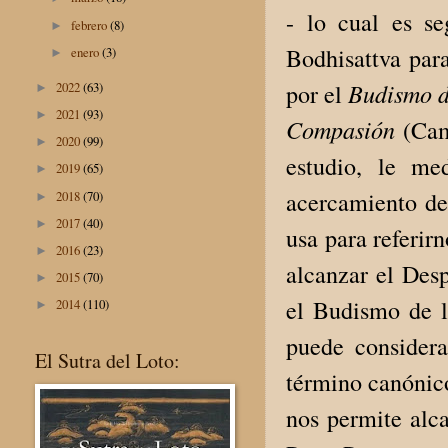
- lo cual es se
febrero
(8)
►
Bodhisattva para
enero
(3)
►
Budismo d
por el
2022
(63)
►
2021
(93)
►
Compasión
(Cami
2020
(99)
►
estudio, le me
2019
(65)
►
acercamiento de
2018
(70)
►
2017
(40)
►
usa para referir
2016
(23)
►
alcanzar el Desp
2015
(70)
►
el Budismo de l
2014
(110)
►
puede considera
El Sutra del Loto:
término canónico
nos permite alc