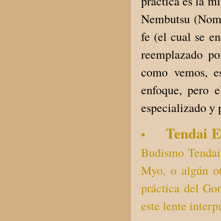
práctica es la mi
Nembutsu (Nomb
fe (el cual se e
reemplazado p
como vemos, es
enfoque, pero 
especializado y 
Tendai E
•
Budismo Tendai 
Myo, o algún ot
práctica del Gom
este lente interp