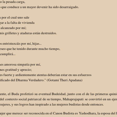
 la pesada carga,
 que conduce a un mayor devenir ha sido desarraigado.
n por el cual uno sale
ar a la falta de vivienda
 alcanzado por mí;
is grilletes y ataduras están destruidos.
s entristezcáis por mí, hijas...
deseo que he tenido durante mucho tiempo,
cumplirá...
nes amorosa simpatía por mí,
enes gratitud y aprecio;
s fuerte y ardientemente atentas deberían estar en sus esfuerzos
nificado del Dharma Verdadero." (Gotami Theri Apadana)
nte, el Buda profetizó su eventual Budeidad, junto con el de las primeras quini
del contexto social patriarcal de su tiempo, Mahaprajapati se convirtió en un eje
mujeres, y sus logros han inspirado a las mujeres budistas desde entonces.
ujer que merece ser reconocida en el Canon Budista es Yashodhara, la esposa de