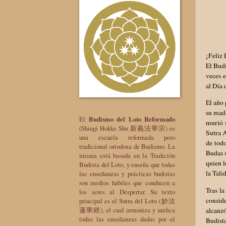
¡Feliz 
El Budi
veces 
al Día 
El año 
su madr
El
Budismo del Loto Reformado
murió s
(Shingi Hokke Shu 新義法華宗) es
Sutra A
una escuela reformada pero
de todo
tradicional ortodoxa de Budismo. La
Budas s
misma está basada en la Tradición
quien l
Budista del Loto, y enseña que todas
la Tali
las enseñanzas y prácticas budistas
son medios hábiles que conducen a
Tras la
los seres al Despertar. Su texto
consid
principal es el Sutra del Loto (妙法
蓮華經), el cual armoniza y unifica
alcanz
todas las enseñanzas dadas por el
Budista