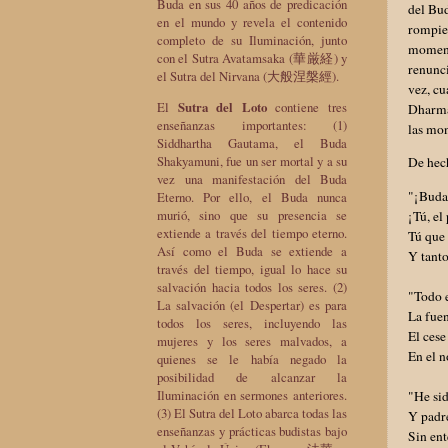
Buda en sus 40 años de predicación
del Bud
en el mundo y revela el contenido
rompie
completo de su Iluminación, junto
moment
con el Sutra Avatamsaka (華厳経) y
renunci
el Sutra del Nirvana (大般涅槃經).
vez, cu
El
Sutra del Loto
contiene tres
Dharma 
enseñanzas importantes: (1)
las mon
Siddhartha Gautama, el Buda
Shakyamuni, fue un ser mortal y a su
De hech
vez una manifestación del Buda
"¡Buda
Eterno. Por ello, el Buda nunca
murió, sino que su presencia se
¡Tú, el
extiende a través del tiempo eterno.
Tú que 
Así como el Buda se extiende a
Y tanto
través del tiempo, igual lo hace su
salvación hacia todos los seres. (2)
"Todo 
La salvación (el Despertar) es para
La fuen
todos los seres, incluyendo las
El cese
mujeres y los seres malvados, a
En el n
quienes se le había negado la
posibilidad de alcanzar la
Iluminación en sermones anteriores.
"He sid
(3) El Sutra del Loto abarca todas las
Y padr
enseñanzas y prácticas budistas bajo
Sin ent