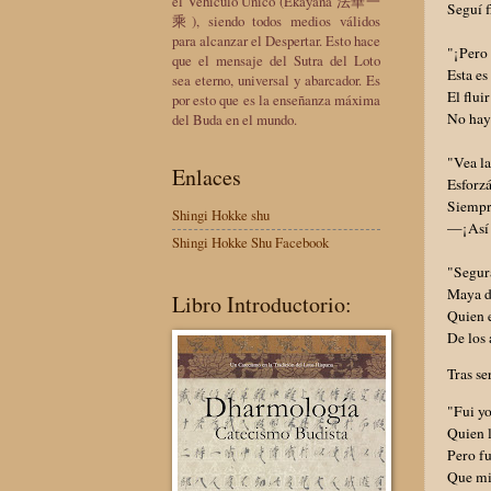
el Vehículo Único (Ekayana 法華一
Seguí f
乘), siendo todos medios válidos
para alcanzar el Despertar. Esto hace
"¡Pero 
que el mensaje del Sutra del Loto
Esta e
sea eterno, universal y abarcador. Es
El flui
por esto que es la enseñanza máxima
No hay 
del Buda en el mundo.
"Vea la
Enlaces
Esforzá
Siempr
Shingi Hokke shu
—¡Así 
Shingi Hokke Shu Facebook
"Segura
Maya d
Libro Introductorio:
Quien 
De los 
Tras se
"Fui yo
Quien l
Pero fu
Que mi