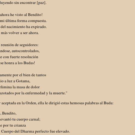
luyendo sin encontrar [paz].
ahora he visto al Bendito!
s mi última forma compuesta.
r del nacimiento ha expirado.
más volver a ser ahora.
 reunión de seguidores:
ndose, autocontrolados,
e con fuerte resolución
se honra a los Budas!
mente por el bien de tantos
io a luz a Gotama,
elimina la masa de dolor
azotados por la enfermedad y la muerte."
r aceptada en la Orden, ella le dirigió estas hemosas palabras al Buda:
, Bendito,
evantó tu cuerpo carnal;
e por tu crianza
 Cuerpo del Dharma perfecto fue elevado.