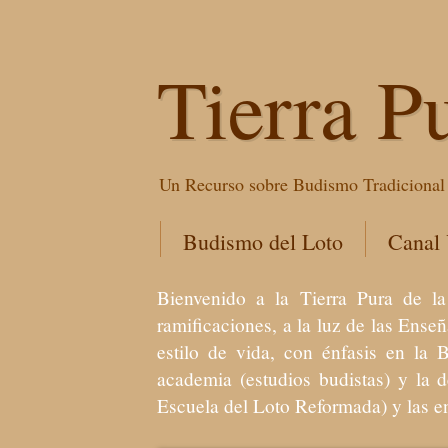
Tierra P
Un Recurso sobre Budismo Tradicional 
Budismo del Loto
Canal
Bienvenido a la Tierra Pura de
ramificaciones, a la luz de las Ens
estilo de vida, con énfasis en la 
academia (estudios budistas) y la 
Escuela del Loto Reformada) y las 