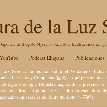
ura de la Luz 
Japonés. El Blog de Myoren - Sacerdote Budista en el Linaj
 YouTube
Podcast Ekayana
Publicaciones
 la Luz Serena, un recurso sobre el Verdadero Bu
eñanzas Perfectas y Completas (圓教). Aquí presentamos e
Budología (Teología Budista), aspirando a presentar 
devoción, desde el punto de vista de una escuela trad
enseñanzas universales del Sutra del Loto (法華経).