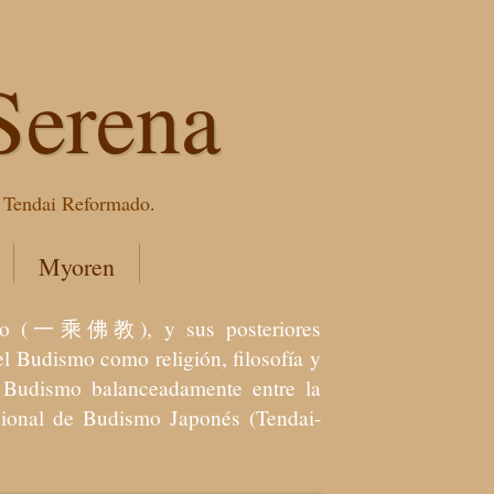
Serena
e Tendai Reformado.
Myoren
dismo (一乘佛教), y sus posteriores
l Budismo como religión, filosofía y
el Budismo balanceadamente entre la
icional de Budismo Japonés (Tendai-