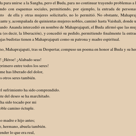
a para unirse a la Sangha, pero el Buda, para no continuar trayendo problemas a
ndo con esquemas sociales, permitiendo, por ejemplo, la entrada de personas
o de ella y otras mujeres solicitarlo, no lo permitió. No obstante, Mahapraja
ante y, acompañada de quinientas mujeres nobles, caminó hasta Vaishali, donde u
ando Ananda intercedió en nombre de Mahaprajapati, el Buda afirmó que las mujere
(es decir, la liberación), y concedió su pedido, permitiendo finalmente la entra
jas budistas tienen a Mahaprajapati como su patrona y madre espiritual.
o, Mahaprajapati, tras su Despertar, compuso un poema en honor al Buda y su her
! ¡Héroe! ¡Alabado seas!
 primero entre todos los seres!
me has liberado del dolor,
s otros seres también.
el sufrimiento ha sido comprendido.
te del deseo se ha marchitado.
 ha sido tocado por mi
oble camino óctuple.
o madre e hijo antes;
e, hermano, abuela también.
ender lo que era real,