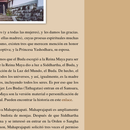
(y a todas las mujeres), y les damos las gracias.
ellas madres), cuyas proesas espirituales muchas
dismo, existen tres que merecen mención en honor
optiva; y la Princesa Yashodhara, su esposa.
mos que el Buda escogió a la Reina Maya para ser
la Reina Maya dio a luz a Siddhartha, el Buda, y
ición de la Luz del Mundo, el Buda. De hecho, el
dos los universos, y así, igualmente, es la madre
s, incluyendo todos los seres. Es por eso que los
jer. Los Budas (Tathagatas) entran en el Samsara,
Maya son la versión material o personificación de
al. Pueden encontrar la historia en este
enlace
.
tiva Mahaprajapati. Mahaprajapati es ampliamente
 budista de monjas. Después de que Siddhartha
ma y se interesó en entrar en la Orden o Sangha
on, Mahaprajapati solicitó tres veces el permiso