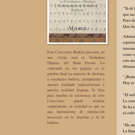
"Te di 
que sac
Pero de
Que da
Además
espiri
interme
Este Catecismo Budista presenta, no
como se
una visión, sino el Verdadero
este mu
Dharma del Buda Eterno. Lo
últimas
contenido en sus páginas es la
palabra final en materia de doctrina
"¡Basta
y enseñanza budista, atemperadas a
Hoy es 
nuestro trasfondo judeocristiano y
nuestra realidad hispana. Si bien
"El suf
para muchos la existencia de este
La caus
Catecismo puede resultar
sorprendente, la realidad es que es
Se ha 
una herramienta de instrucción
el cult
necesaria en la doctrina y la fe
budista.
"He at
La Ens