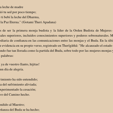
la leche de madre
ió tu sed por poco tiempo;
 ti bebí la leche del Dharma,
 la Paz Eterna." (Gotami Theri Apadana)
 de ser la primera monja budista y la líder de la Orden Budista de Mujeres 
tuales superiores, incluidos conocimientos superiores y poderes sobrenaturales
diaria de confianza en las comunicaciones entre las monjas y el Buda. En la últi
 evidencia en su propio verso, registrado en Therīgāthā: "He alcanzado el estado 
ndo fue tan llorada como la partida del Buda, sobre todo por las mujeres monjas y l
 palabras:
 ya de vuestro llanto, hijitas!
un día de alegría.
rimiento ha sido entendido;
a del sufrimiento aliviada;
experimentado la cesación;
ivo del Camino hecho.
endido al Maestro;
eñanza del Buda se ha hecho;