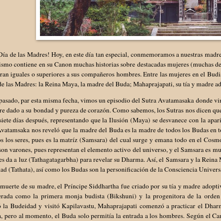
Día de las Madres! Hoy, en este día tan especial, conmemoramos a nuestras madres 
smo contiene en su Canon muchas historias sobre destacadas mujeres (muchas de 
eran iguales o superiores a sus compañeros hombres. Entre las mujeres en el Bu
de las Madres: la Reina Maya, la madre del Buda; Mahaprajapati, su tía y madre ad
pasado, par esta misma fecha, vimos un episodio del Sutra Avatamasaka donde vi
e dado a su bondad y pureza de corazón. Como sabemos, los Sutras nos dicen que 
iete días después, representando que la Ilusión (Maya) se desvanece con la apar
vatamsaka nos reveló que la madre del Buda es la madre de todos los Budas en to
s los seres, pues es la matríz (Samsara) del cual surge y emana todo en el Cosmo
on varones, pues representan el elemento activo del universo, y el Samsara es mu
es da a luz (Tathagatagarbha) para revelar su Dharma. Así, el Samsara y la Reina 
dad (Tathata), así como los Budas son la personificación de la Consciencia Univers
 muerte de su madre, el Príncipe Siddhartha fue criado por su tía y madre adop
erada como la primera monja budista (Bikshuni) y la progenitora de la orden
ó la Budeidad y visitó Kapilavastu, Mahaprajapati comenzó a practicar el Dhar
, pero al momento, el Buda solo permitía la entrada a los hombres. Según el Can