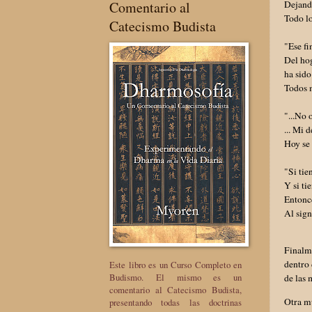
Dejando
Comentario al
Todo lo
Catecismo Budista
"Ese fi
Del hog
ha sido
Todos m
"...No o
... Mi 
Hoy se 
"Si tie
Y si ti
Entonce
Al sig
Finalme
dentro 
Este libro es un Curso Completo en
Budismo. El mismo es un
de las 
comentario al Catecismo Budista,
Otra m
presentando todas las doctrinas