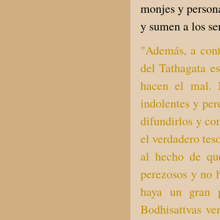
monjes y person
y sumen a los se
"Además, a con
del Tathagata e
hacen el mal. 
indolentes y pe
difundirlos y c
el verdadero tes
al hecho de qu
perezosos y no 
haya un gran p
Bodhisattvas ven