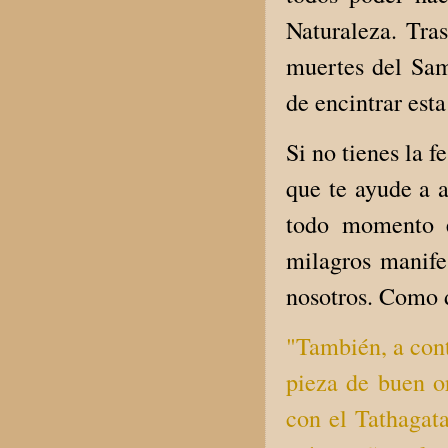
Naturaleza. Tra
muertes del Sam
de encintrar es
Si no tienes la f
que te ayude a a
todo momento e
milagros manife
nosotros. Como d
"También, a con
pieza de buen o
con el Tathagata