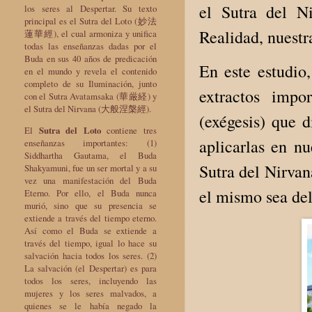
el Sutra del N
los seres al Despertar. Su texto
principal es el Sutra del Loto (妙法
Realidad, nuestr
蓮華經), el cual armoniza y unifica
todas las enseñanzas dadas por el
Buda en sus 40 años de predicación
En este estudio
en el mundo y revela el contenido
completo de su Iluminación, junto
extractos impo
con el Sutra Avatamsaka (華厳経) y
el Sutra del Nirvana (大般涅槃經).
(exégesis) que 
El
Sutra del Loto
contiene tres
aplicarlas en nu
enseñanzas importantes: (1)
Siddhartha Gautama, el Buda
Sutra del Nirvan
Shakyamuni, fue un ser mortal y a su
vez una manifestación del Buda
el mismo sea del
Eterno. Por ello, el Buda nunca
murió, sino que su presencia se
extiende a través del tiempo eterno.
Así como el Buda se extiende a
través del tiempo, igual lo hace su
salvación hacia todos los seres. (2)
La salvación (el Despertar) es para
todos los seres, incluyendo las
mujeres y los seres malvados, a
quienes se le había negado la