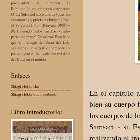
posibilidad de alcanzar la
Iluminación en sermones anteriores.
(3) El Sutra del Loto abarca todas las
enseñanzas y prácticas budistas bajo
el Vehículo Único (Ekayana 法華一
乘), siendo todos medios válidos
para alcanzar el Despertar. Esto hace
que el mensaje del Sutra del Loto
sea eterno, universal y abarcador. Es
por esto que es la enseñanza máxima
del Buda en el mundo.
Enlaces
Shingi Hokke shu
En el capítulo 
Shingi Hokke Shu Facebook
bien su cuerpo f
Libro Introductorio:
los cuerpos de 
Samsara - su Es
realizando el tra