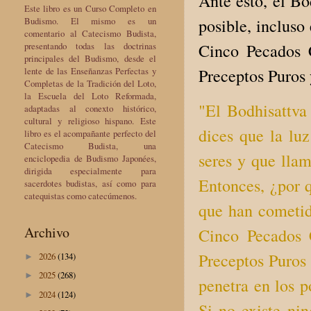
Ante esto, el B
Este libro es un Curso Completo en
Budismo. El mismo es un
posible, incluso
comentario al Catecismo Budista,
presentando todas las doctrinas
Cinco Pecados 
principales del Budismo, desde el
lente de las Enseñanzas Perfectas y
Preceptos Puros 
Completas de la Tradición del Loto,
la Escuela del Loto Reformada,
"El Bodhisattva
adaptadas al conexto histórico,
cultural y religioso hispano. Este
dices que la luz
libro es el acompañante perfecto del
Catecismo Budista, una
seres y que llam
enciclopedia de Budismo Japonées,
dirigida especialmente para
Entonces, ¿por q
sacerdotes budistas, así como para
catequistas como catecúmenos.
que han cometid
Archivo
Cinco Pecados C
Preceptos Puros 
2026
(134)
►
2025
(268)
►
penetra en los p
2024
(124)
►
Si no existe ni