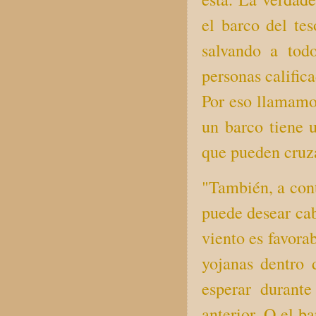
el barco del te
salvando a tod
personas califica
Por eso llamamos
un barco tiene 
que pueden cruza
"También, a con
puede desear cab
viento es favora
yojanas dentro 
esperar durant
anterior. O el b