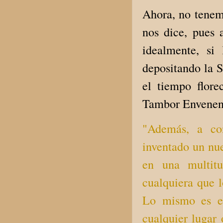
Ahora, no tenem
nos dice, pues
idealmente, si
depositando la 
el tiempo flore
Tambor Envenen
"Además, a co
inventado un nue
en una multitu
cualquiera que 
Lo mismo es el
cualquier lugar 