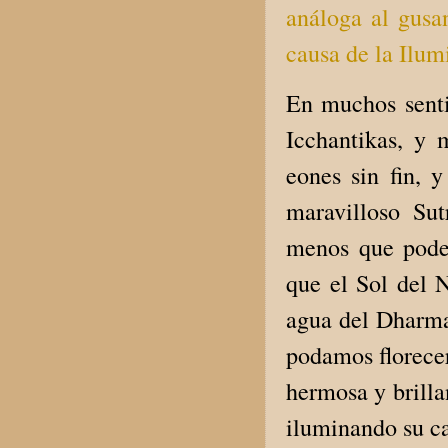
análoga al gusa
causa de la Ilum
En muchos sent
Icchantikas, y 
eones sin fin, 
maravilloso Su
menos que podem
que el Sol del N
agua del Dharma 
podamos florecer
hermosa y brilla
iluminando su c