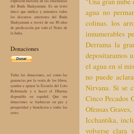
"Una gran nube de
expresión máxima de las enseñanzas
del Buda Shakyamuni. Es un texto
agua no perman
único que unifica y armoniza todos
los discursos anteriores del Buda
colinas. los arr
Shakyamuni a travéz de sus 80 años
de predicación por todo el Norte de
innumerables pe
la India.
Derrama la gran
Donaciones
depositaramos un
el agua en sí mis
no puede aclara
Todas las donaciones, así como las
ganancias por la venta de los libros,
Nirvana. Si se 
ayudan a apoyar la Escuela del Loto
Reformada y a hacer el Dharma
Cinco Pecados C
disponible en español. Que sus
donaciones se traduzcan en paz y
Ofensas Graves, 
prosperidad y beneficien a todos los
seres.
Icchantika, inc
volverse clara