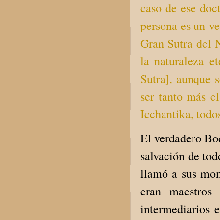
caso de ese doct
persona es un ve
Gran Sutra del N
la naturaleza et
Sutra], aunque 
ser tanto más el
Icchantika, todos
El verdadero Bod
salvación de tod
llamó a sus mon
eran maestros 
intermediarios 