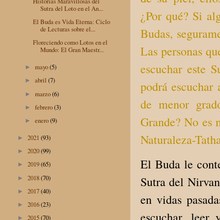
Historias Maravillosas del
Sutra del Loto en el An...
¿Por qué? Si al
El Buda es Vida Eterna: Ciclo
de Lecturas sobre el...
Budas, segurame
Floreciendo como Lotos en el
Las personas qu
Mundo: El Gran Maestr...
escuchar este S
mayo
(5)
►
abril
(7)
►
podrá escuchar 
marzo
(6)
►
de menor grado
febrero
(3)
►
Grande? No es n
enero
(9)
►
Naturaleza-Tatha
2021
(93)
►
2020
(99)
►
El Buda le cont
2019
(65)
►
2018
(70)
Sutra del Nirvan
►
2017
(40)
►
en vidas pasada
2016
(23)
►
escuchar, leer 
2015
(70)
►