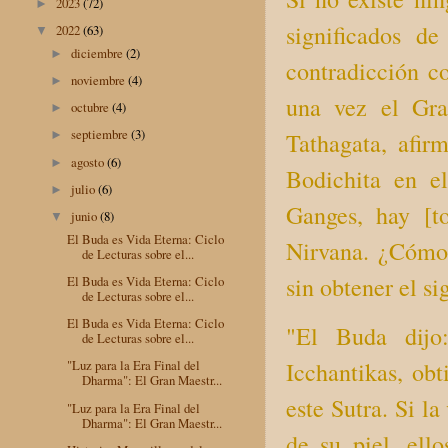
2023
(72)
►
significados d
2022
(63)
▼
diciembre
(2)
►
contradicción c
noviembre
(4)
►
una vez el Gra
octubre
(4)
►
septiembre
(3)
Tathagata, afir
►
agosto
(6)
►
Bodichita en e
julio
(6)
►
Ganges, hay [t
junio
(8)
▼
El Buda es Vida Eterna: Ciclo
Nirvana. ¿Cómo 
de Lecturas sobre el...
sin obtener el si
El Buda es Vida Eterna: Ciclo
de Lecturas sobre el...
El Buda es Vida Eterna: Ciclo
"El Buda dijo
de Lecturas sobre el...
Icchantikas, ob
"Luz para la Era Final del
Dharma": El Gran Maestr...
este Sutra. Si l
"Luz para la Era Final del
Dharma": El Gran Maestr...
de su piel, ell