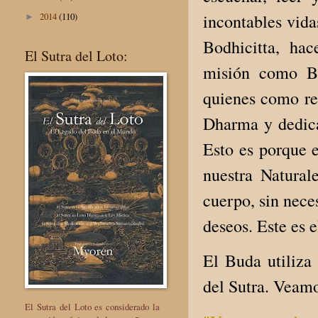
2014
(110)
incontables vida
►
Bodhicitta, hac
El Sutra del Loto:
misión como Bo
quienes como re
Dharma y dedica
Esto es porque e
nuestra Natural
cuerpo, sin nece
deseos. Este es 
El Buda utiliza 
del Sutra. Veamo
El Sutra del Loto es considerado la