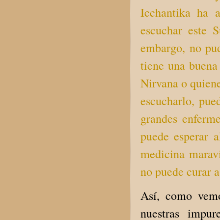
Icchantika ha 
escuchar este S
embargo, no pud
tiene una buena
Nirvana o quiene
escucharlo, pued
grandes enferme
puede esperar a
medicina maravi
no puede curar a
Así, como vemo
nuestras impure