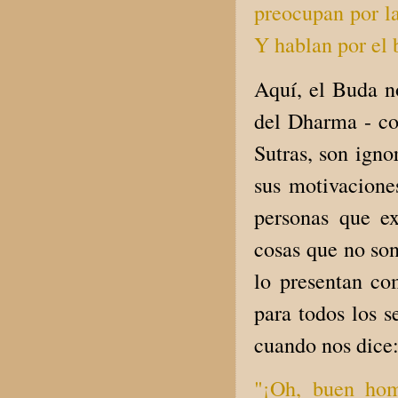
preocupan por la
Y hablan por el b
Aquí, el Buda n
del Dharma - co
Sutras, son igno
sus motivacione
personas que e
cosas que no so
lo presentan co
para todos los s
cuando nos dice
"¡Oh, buen ho