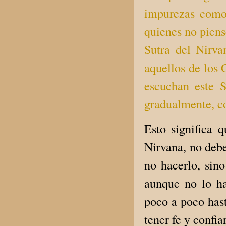
impurezas como 
quienes no piens
Sutra del Nirva
aquellos de los 
escuchan este S
gradualmente, co
Esto significa 
Nirvana, no debe
no hacerlo, sin
aunque no lo h
poco a poco has
tener fe y confi