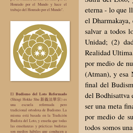
Honrado por el Mundo y hace el
eterna - lo que 
trabajo del Honrado por el Mundo".
el Dharmakaya, e
salvar a todos l
Unidad; (2) da
Realidad Ultima
por medio de nu
(Atman), y esa 
final del Budism
del Bodhisattva 
El
Budismo del Loto Reformado
(Shingi Hokke Shu 新義法華宗) es
ser una meta fin
una escuela reformada pero
tradicional ortodoxa de Budismo. La
por medio de su 
misma está basada en la Tradición
Budista del Loto, y enseña que todas
todos somos una
las enseñanzas y prácticas budistas
son medios hábiles que conducen a