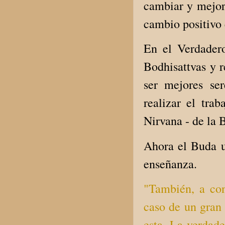
cambiar y mejora
cambio positivo 
En el Verdader
Bodhisattvas y 
ser mejores se
realizar el tra
Nirvana - de la 
Ahora el Buda ut
enseñanza.
"También, a con
caso de un gran 
esta. La verdad