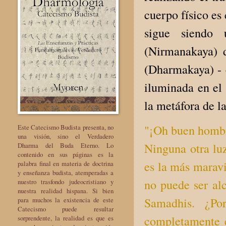
cuerpo físico es
sigue siendo
(Nirmanakaya) 
(Dharmakaya) - 
iluminada en el 
la metáfora de l
"¡Oh buen hombre
Este Catecismo Budista presenta, no
una visión, sino el Verdadero
Ninguna otra luz
Dharma del Buda Eterno. Lo
contenido en sus páginas es la
es la más maravi
palabra final en materia de doctrina
y enseñanza budista, atemperadas a
no puede ser al
nuestro trasfondo judeocristiano y
nuestra realidad hispana. Si bien
Samadhis. ¿Po
para muchos la existencia de este
Catecismo puede resultar
completamente e
sorprendente, la realidad es que es