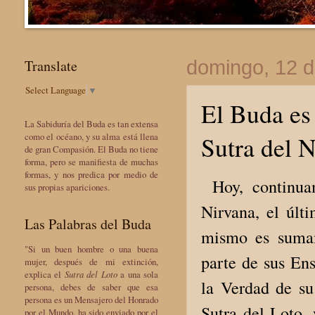
Translate
domingo, 12 d
Select Language
▼
El Buda es 
La Sabiduría del Buda es tan extensa
Sutra del N
como el océano, y su alma está llena
de gran Compasión. El Buda no tiene
forma, pero se manifiesta de muchas
formas, y nos predica por medio de
Hoy, continuam
sus propias apariciones.
Nirvana, el úl
Las Palabras del Buda
mismo es sumam
"Si un buen hombre o una buena
parte de sus Ens
mujer, después de mi extinción,
explica el
Sutra del Loto
a una sola
la Verdad de su
persona, debes de saber que esa
persona es un Mensajero del Honrado
Sutra del Loto, 
por el Mundo, ha sido enviado por el