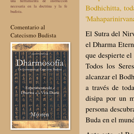
una herramienta de instrucción
Bodhichitta, to
necesaria en la doctrina y la fe
budista.
'Mahaparinirvana
Comentario al
El Sutra del Nir
Catecismo Budista
el Dharma Eterno
que despierte el
Todos los Seres
alcanzar el Bodh
a través de tod
disipa por un m
persona descubra
Buda en el mund