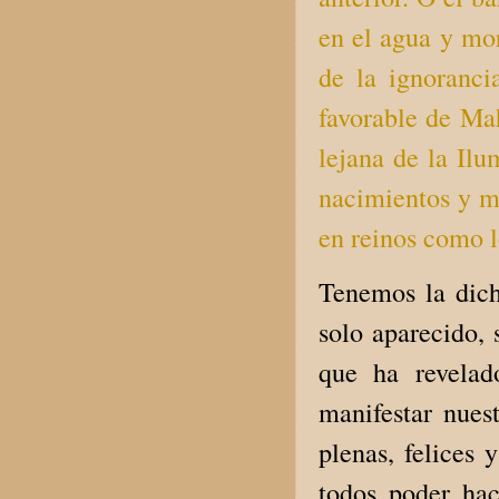
en el agua y mor
de la ignoranci
favorable de Mah
lejana de la Ilu
nacimientos y mu
en reinos como l
Tenemos la dic
solo aparecido,
que ha revelad
manifestar nuest
plenas, felices 
todos poder ha