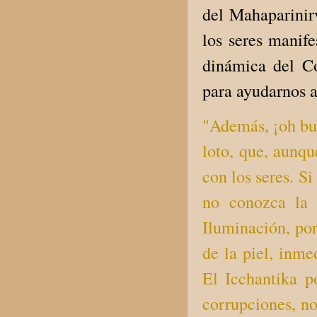
del Mahaparinirv
los seres manife
dinámica del C
para ayudarnos 
"Además, ¡oh bu
loto, que, aunqu
con los seres. S
no conozca la 
Iluminación, por
de la piel, inme
El Icchantika p
corrupciones, no