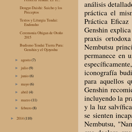
análisis detalla
Dengyo Daishi: Saicho y los
práctica el mis
Preceptos
Práctica Efic
Textos y Liturgia Tendai:
Endonsho
Genshin explica
Ceremonia Ohigan de Otoño
praxis ortodox
2015
Nembutsu princi
Budismo Tendai Tierra Pura:
Genshin y el Ojoyoshu
permanece en u
agosto
(7)
►
específicamente,
julio
(9)
►
iconografía bud
junio
(6)
►
para aquellos q
mayo
(6)
►
Genshin recomie
abril
(4)
►
incluyendo la pr
marzo
(11)
►
y la luz salvífi
febrero
(8)
►
se sienten inca
2014
(110)
►
Nembutsu, "Nam