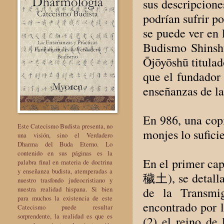
sus descripciones
podrían sufrir po
se puede ver en 
Budismo Shinshū
Ōjōyōshū titula
que el fundador
enseñanzas de la
En 986, una cop
Este Catecismo Budista presenta, no
monjes lo sufici
una visión, sino el Verdadero
Dharma del Buda Eterno. Lo
contenido en sus páginas es la
En el primer c
palabra final en materia de doctrina
y enseñanza budista, atemperadas a
穢土), se detall
nuestro trasfondo judeocristiano y
nuestra realidad hispana. Si bien
de la Transmig
para muchos la existencia de este
encontrado por l
Catecismo puede resultar
sorprendente, la realidad es que es
(2) el reino de