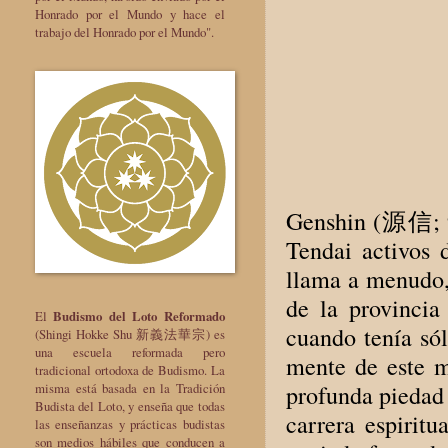
Honrado por el Mundo y hace el
trabajo del Honrado por el Mundo".
Genshin (源信; 94
Tendai activos 
llama a menudo,
de la provinci
El
Budismo del Loto Reformado
cuando tenía sól
(Shingi Hokke Shu 新義法華宗) es
una escuela reformada pero
mente de este 
tradicional ortodoxa de Budismo. La
profunda piedad 
misma está basada en la Tradición
Budista del Loto, y enseña que todas
carrera espirit
las enseñanzas y prácticas budistas
son medios hábiles que conducen a