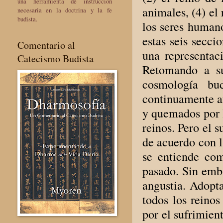
una herramienta de instrucción
animales, (4) el
necesaria en la doctrina y la fe
budista.
los seres humano
estas seis secc
Comentario al
una representaci
Catecismo Budista
Retomando a su
cosmología bu
continuamente at
y quemados por l
reinos. Pero el 
de acuerdo con la
se entiende com
pasado. Sin emba
angustia. Adopt
todos los reinos
por el sufrimien