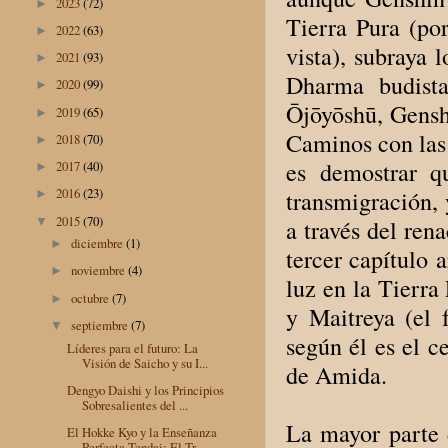
2023
(72)
►
Tierra Pura (po
2022
(63)
►
vista), subraya 
2021
(93)
►
Dharma budista
2020
(99)
►
Ōjōyōshū, Genshi
2019
(65)
►
Caminos con las 
2018
(70)
►
es demostrar q
2017
(40)
►
2016
(23)
transmigración, 
►
2015
(70)
▼
a través del ren
diciembre
(1)
►
tercer capítulo 
noviembre
(4)
►
luz en la Tierra
octubre
(7)
►
y Maitreya (el 
septiembre
(7)
▼
según él es el c
Líderes para el futuro: La
Visión de Saicho y su I...
de Amida.
Dengyo Daishi y los Principios
Sobresalientes del ...
La mayor parte 
El Hokke Kyo y la Enseñanza
Perfecta Tendai: El Tr...