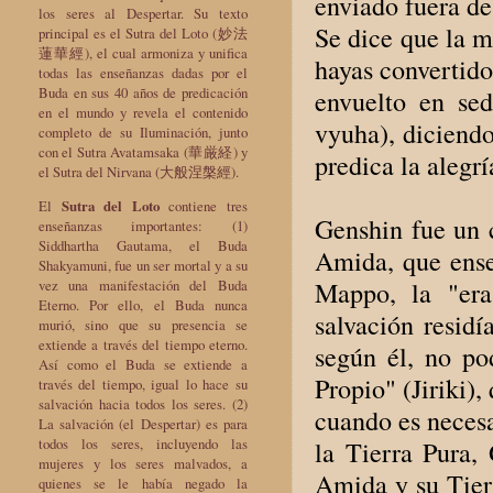
enviado fuera de
los seres al Despertar. Su texto
Se dice que la m
principal es el Sutra del Loto (妙法
蓮華經), el cual armoniza y unifica
hayas convertido
todas las enseñanzas dadas por el
Buda en sus 40 años de predicación
envuelto en se
en el mundo y revela el contenido
vyuha), diciendo
completo de su Iluminación, junto
con el Sutra Avatamsaka (華厳経) y
predica la alegr
el Sutra del Nirvana (大般涅槃經).
El
Sutra del Loto
contiene tres
Genshin fue un c
enseñanzas importantes: (1)
Siddhartha Gautama, el Buda
Amida, que ense
Shakyamuni, fue un ser mortal y a su
vez una manifestación del Buda
Mappo, la "era
Eterno. Por ello, el Buda nunca
salvación residí
murió, sino que su presencia se
extiende a través del tiempo eterno.
según él, no po
Así como el Buda se extiende a
Propio" (Jiriki)
través del tiempo, igual lo hace su
salvación hacia todos los seres. (2)
cuando es necesa
La salvación (el Despertar) es para
todos los seres, incluyendo las
la Tierra Pura, 
mujeres y los seres malvados, a
Amida y su Tierr
quienes se le había negado la