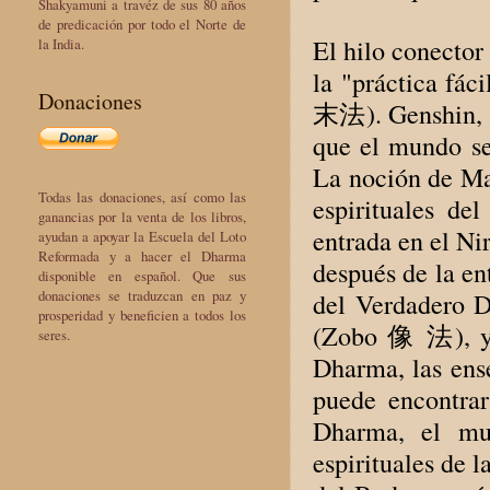
Shakyamuni a travéz de sus 80 años
de predicación por todo el Norte de
El hilo conector
la India.
la "práctica fá
Donaciones
末法). Genshin, a
que el mundo se
La noción de Map
Todas las donaciones, así como las
espirituales d
ganancias por la venta de los libros,
entrada en el Nir
ayudan a apoyar la Escuela del Loto
Reformada y a hacer el Dharma
después de la en
disponible en español. Que sus
donaciones se traduzcan en paz y
del Verdadero 
prosperidad y beneficien a todos los
(Zobo 像 法), y 
seres.
Dharma, las ense
puede encontra
Dharma, el mu
espirituales de 