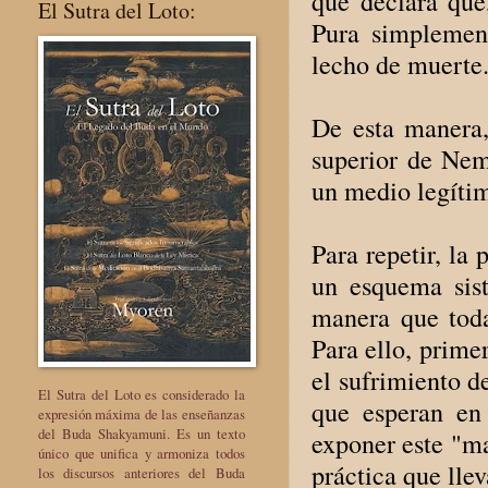
que declara que
El Sutra del Loto:
Pura simplemen
lecho de muerte
De esta manera,
superior de Nem
un medio legítim
Para repetir, la
un esquema sist
manera que toda
Para ello, prime
el sufrimiento de
El Sutra del Loto es considerado la
que esperan en
expresión máxima de las enseñanzas
del Buda Shakyamuni. Es un texto
exponer este "ma
único que unifica y armoniza todos
práctica que lle
los discursos anteriores del Buda