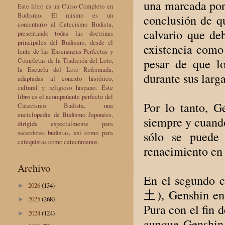
una marcada por 
Este libro es un Curso Completo en
Budismo. El mismo es un
conclusión de q
comentario al Catecismo Budista,
calvario que de
presentando todas las doctrinas
principales del Budismo, desde el
existencia como 
lente de las Enseñanzas Perfectas y
Completas de la Tradición del Loto,
pesar de que lo
la Escuela del Loto Reformada,
durante sus larga
adaptadas al conexto histórico,
cultural y religioso hispano. Este
libro es el acompañante perfecto del
Por lo tanto, G
Catecismo Budista, una
enciclopedia de Budismo Japonées,
siempre y cuando
dirigida especialmente para
sacerdotes budistas, así como para
sólo se puede 
catequistas como catecúmenos.
renacimiento en
Archivo
En el segundo 
2026
(134)
►
土), Genshin enu
2025
(268)
►
Pura con el fin d
2024
(124)
►
aunque Genshin 