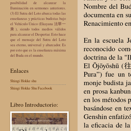
posibilidad de alcanzar la
Nombre del Bud
Iluminación en sermones anteriores.
documenta en s
(3) El Sutra del Loto abarca todas las
enseñanzas y prácticas budistas bajo
Renacimiento en 
el Vehículo Único (Ekayana 法華一
乘), siendo todos medios válidos
para alcanzar el Despertar. Esto hace
En la escuela J
que el mensaje del Sutra del Loto
sea eterno, universal y abarcador. Es
reconocido como
por esto que es la enseñanza máxima
doctrina de la 
del Buda en el mundo.
El Ōjōyōshū (往
Enlaces
Pura”) fue un t
monje budista ja
Shingi Hokke shu
Shingi Hokke Shu Facebook
en prosa kanbun,
en los métodos p
Libro Introductorio:
basándose en tex
Genshin enfatizó
la eficacia de l