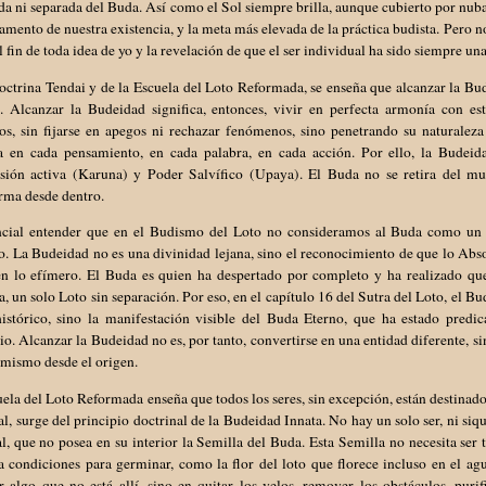
da ni separada del Buda. Así como el Sol siempre brilla, aunque cubierto por nubarr
amento de nuestra existencia, y la meta más elevada de la práctica budista. Pero no
l fin de toda idea de yo y la revelación de que el ser individual ha sido siempre u
octrina Tendai y de la Escuela del Loto Reformada, se enseña que alcanzar la Bude
. Alcanzar la Budeidad significa, entonces, vivir en perfecta armonía con esta
os, sin fijarse en apegos ni rechazar fenómenos, sino penetrando su naturalez
a en cada pensamiento, en cada palabra, en cada acción. Por ello, la Budeid
ión activa (Karuna) y Poder Salvífico (Upaya). El Buda no se retira del mu
rma desde dentro.
ncial entender que en el Budismo del Loto no consideramos al Buda como un "
 La Budeidad no es una divinidad lejana, sino el reconocimiento de que lo Absol
 en lo efímero. El Buda es quien ha despertado por completo y ha realizado que
 un solo Loto sin separación. Por eso, en el capítulo 16 del Sutra del Loto, el
histórico, sino la manifestación visible del Buda Eterno, que ha estado pred
io. Alcanzar la Budeidad no es, por tanto, convertirse en una entidad diferente, 
 mismo desde el origen.
ela del Loto Reformada enseña que todos los seres, sin excepción, están destinado
al, surge del principio doctrinal de la Budeidad Innata. No hay un solo ser, ni siq
l, que no posea en su interior la Semilla del Buda. Esta Semilla no necesita ser 
a condiciones para germinar, como la flor del loto que florece incluso en el ag
r algo que no está allí, sino en quitar los velos, remover los obstáculos, pur