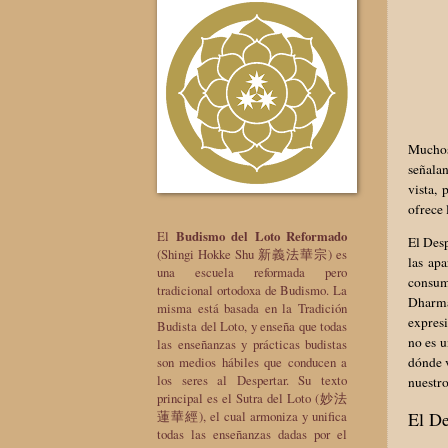
Muchos
señala
vista,
ofrece 
El
Budismo del Loto Reformado
El Desp
(Shingi Hokke Shu 新義法華宗) es
las ap
una escuela reformada pero
consuma
tradicional ortodoxa de Budismo. La
Dharma.
misma está basada en la Tradición
expres
Budista del Loto, y enseña que todas
no es u
las enseñanzas y prácticas budistas
son medios hábiles que conducen a
dónde v
los seres al Despertar. Su texto
nuestro
principal es el Sutra del Loto (妙法
El De
蓮華經), el cual armoniza y unifica
todas las enseñanzas dadas por el