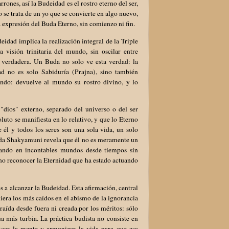
ones, así la Budeidad es el rostro eterno del ser,
 se trata de un yo que se convierte en algo nuevo,
na expresión del Buda Eterno, sin comienzo ni fin.
idad implica la realización integral de la Triple
 visión trinitaria del mundo, sin oscilar entre
a verdadera. Un Buda no solo ve esta verdad: la
ad no es solo Sabiduría (Prajna), sino también
ndo: devuelve al mundo su rostro divino, y lo
dios" externo, separado del universo o del ser
uto se manifiesta en lo relativo, y que lo Eterno
 él y todos los seres son una sola vida, un solo
 Buda Shakyamuni revela que él no es meramente un
icando en incontables mundos desde tiempos sin
sino reconocer la Eternidad que ha estado actuando
s a alcanzar la Budeidad. Esta afirmación, central
uiera los más caídos en el abismo de la ignorancia
traída desde fuera ni creada por los méritos: sólo
ua más turbia. La práctica budista no consiste en
ificar la mente y armonizar la vida para que esa