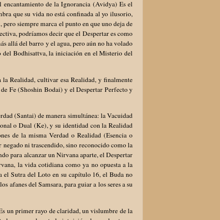
el encantamiento de la Ignorancia (Avidya) Es el
bra que su vida no está confinada al yo ilusorio,
al, pero siempre marca el punto en que uno deja de
pectiva, podríamos decir que el Despertar es como
ás allá del barro y el agua, pero aún no ha volado
 del Bodhisattva, la iniciación en el Misterio del
 la Realidad, cultivar esa Realidad, y finalmente
al de Fe (Shoshin Bodai) y el Despertar Perfecto y
erdad (Santai) de manera simultánea: la Vacuidad
nal o Dual (Ke), y su identidad con la Realidad
nes de la misma Verdad o Realidad (Esencia o
er negado ni trascendido, sino reconocido como la
ndo para alcanzar un Nirvana aparte, el Despertar
vana, la vida cotidiana como ya no opuesta a la
el Sutra del Loto en su capítulo 16, el Buda no
s afanes del Samsara, para guiar a los seres a su
 Es un primer rayo de claridad, un vislumbre de la