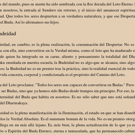
s del mundo, pues su mente ha sido sembrada con la flor dorada del Loto Eterno. D
 nosotros, la entrada al Sendero sin retorno, y el inicio del amanecer espiritu
d. Que todos los seres despierten a su verdadera naturaleza, y que ese Despert
el Buda. Así lo afirmamos sus hijos.
udeidad
eidad, en cambio, es la plena realización, la consumación del Despertar. No es
 con ella, sino convertirse en la Verdad misma, como el loto que ha madurado en s
 de quien ha integrado en su carne, aliento y pensamiento la totalidad del D
u enseñada en nuestra escuela, la Budeidad no es algo que se alcanza, sino algo
s; la Budeidad no es un premio tras la práctica, sino la realidad esencial de tod
 vida concreta, corporal y condicionada es el propósito del Camino del Loto.
a del Loto proclama: "Todos los seres son capaces de convertirse en Budas." Pero
a ser Budas, sino que ya hemos sido Budas desde tiempos sin principio. Por eso, la
ternidad del Buda que habita en nosotros. Es no sólo saber que uno está soñando
 del Dharmakaya.
idad es la plena manifestación de la Iluminación, el estado en que se han disuelt
ulos la Verdad Absoluta. Es el summum bonum de la vida. No es un premio otorga
llega en un más allá lejano. Es, más bien, la plena actualización de lo que ya e
ōo o Espíritu del Buda Eterno), eterna e inmaculada, que ha permanecido cubier