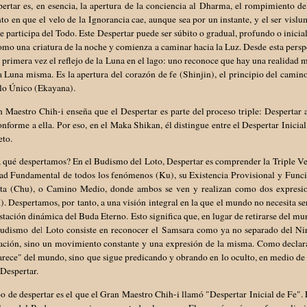
ertar es, en esencia, la apertura de la conciencia al Dharma, el rompimiento d
 en que el velo de la Ignorancia cae, aunque sea por un instante, y el ser vislum
e participa del Todo. Este Despertar puede ser súbito o gradual, profundo o inici
omo una criatura de la noche y comienza a caminar hacia la Luz. Desde esta pers
 primera vez el reflejo de la Luna en el lago: uno reconoce que hay una realidad m
a Luna misma. Es la apertura del corazón de fe (Shinjin), el principio del camino
lo Único (Ekayana).
 Maestro Chih-i enseña que el Despertar es parte del proceso triple: Despertar a
onforme a ella. Por eso, en el Maka Shikan, él distingue entre el Despertar Inici
to.
a qué despertamos? En el Budismo del Loto, Despertar es comprender la Triple V
ad Fundamental de todos los fenómenos (Ku), su Existencia Provisional y Funcio
ta (Chu), o Camino Medio, donde ambos se ven y realizan como dos expresio
). Despertamos, por tanto, a una visión integral en la que el mundo no necesita s
tación dinámica del Buda Eterno. Esto significa que, en lugar de retirarse del mu
Budismo del Loto consiste en reconocer el Samsara como ya no separado del Nir
ación, sino un movimiento constante y una expresión de la misma. Como declara 
rece" del mundo, sino que sigue predicando y obrando en lo oculto, en medio de lo
Despertar.
po de despertar es el que el Gran Maestro Chih-i llamó "Despertar Inicial de Fe".