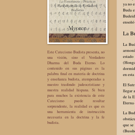
ya no e
Buda en
Budeida
enseñó 
La B
La Bud
armonía
Este Catecismo Budista presenta, no
estado
una visión, sino el Verdadero
(Hongak
Dharma del Buda Eterno. Lo
contenido en sus páginas es la
dormido
palabra final en materia de doctrina
en esta
y enseñanza budista, atemperadas a
nuestro trasfondo judeocristiano y
El Sutr
nuestra realidad hispana. Si bien
llegar 
para muchos la existencia de este
de la E
Catecismo puede resultar
Eterna
sorprendente, la realidad es que es
una herramienta de instrucción
La Bude
necesaria en la doctrina y la fe
obstác
budista.
que se 
(Bussh