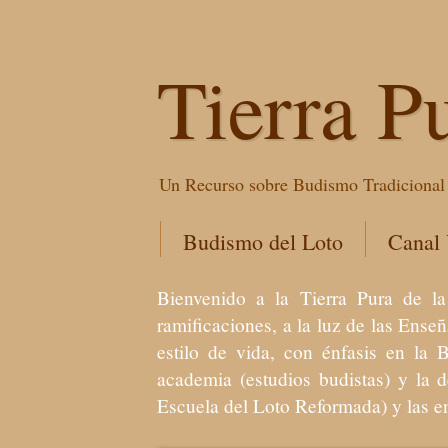
Tierra P
Un Recurso sobre Budismo Tradicional 
Budismo del Loto
Canal
Bienvenido a la Tierra Pura de
ramificaciones, a la luz de las Ens
estilo de vida, con énfasis en la 
academia (estudios budistas) y la 
Escuela del Loto Reformada) y las 