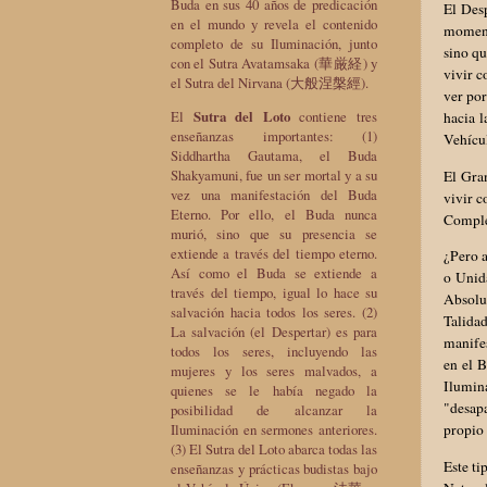
Buda en sus 40 años de predicación
El Desp
en el mundo y revela el contenido
momento
completo de su Iluminación, junto
sino qu
con el Sutra Avatamsaka (華厳経) y
vivir c
el Sutra del Nirvana (大般涅槃經).
ver por
El
Sutra del Loto
contiene tres
hacia l
enseñanzas importantes: (1)
Vehícu
Siddhartha Gautama, el Buda
Shakyamuni, fue un ser mortal y a su
El Gran
vez una manifestación del Buda
vivir c
Eterno. Por ello, el Buda nunca
Comple
murió, sino que su presencia se
extiende a través del tiempo eterno.
¿Pero 
Así como el Buda se extiende a
o Unid
través del tiempo, igual lo hace su
Absolu
salvación hacia todos los seres. (2)
Talidad
La salvación (el Despertar) es para
manifes
todos los seres, incluyendo las
en el 
mujeres y los seres malvados, a
Ilumin
quienes se le había negado la
"desapa
posibilidad de alcanzar la
Iluminación en sermones anteriores.
propio 
(3) El Sutra del Loto abarca todas las
Este ti
enseñanzas y prácticas budistas bajo