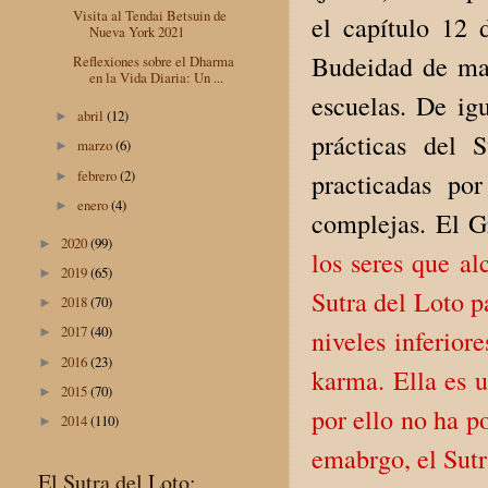
Visita al Tendai Betsuin de
el capítulo 12 
Nueva York 2021
Budeidad de man
Reflexiones sobre el Dharma
en la Vida Diaria: Un ...
escuelas. De ig
abril
(12)
►
prácticas del 
marzo
(6)
►
febrero
(2)
practicadas por
►
enero
(4)
►
complejas. El G
2020
(99)
►
los seres que al
2019
(65)
►
Sutra del Loto p
2018
(70)
►
2017
(40)
niveles inferio
►
2016
(23)
►
karma. Ella es u
2015
(70)
►
por ello no ha p
2014
(110)
►
emabrgo, el Sutr
El Sutra del Loto: