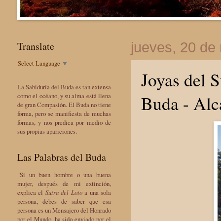
Translate
jueves, 20 de
Select Language
▼
Joyas del 
La Sabiduría del Buda es tan extensa
Buda - Alc
como el océano, y su alma está llena
de gran Compasión. El Buda no tiene
forma, pero se manifiesta de muchas
formas, y nos predica por medio de
sus propias apariciones.
Las Palabras del Buda
"Si un buen hombre o una buena
mujer, después de mi extinción,
explica el
Sutra del Loto
a una sola
persona, debes de saber que esa
persona es un Mensajero del Honrado
por el Mundo, ha sido enviado por el