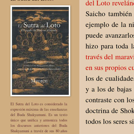
del Loto revelán
Saicho también
ejemplo de la n
puede avanzarlo
hizo para toda 
través del marav
en sus propios c
los de cualidade
y a los de bajas
contraste con los
El Sutra del Loto es considerado la
doctrina de Shok
expresión máxima de las enseñanzas
del Buda Shakyamuni. Es un texto
todos los seres s
único que unifica y armoniza todos
los discursos anteriores del Buda
Shakyamuni a travéz de sus 80 años