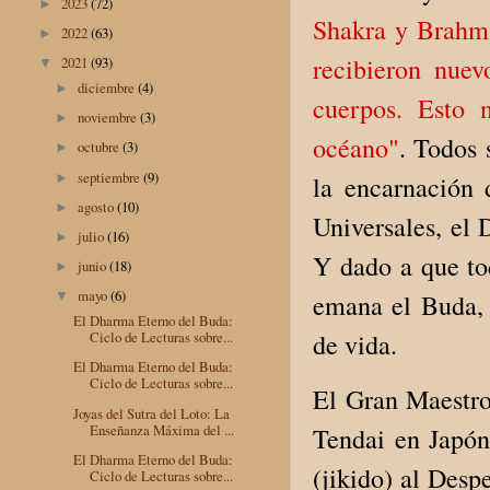
2023
(72)
►
Shakra y Brahma
2022
(63)
►
recibieron nue
2021
(93)
▼
diciembre
(4)
►
cuerpos. Esto 
noviembre
(3)
►
océano"
. Todos
octubre
(3)
►
septiembre
(9)
►
la encarnación 
agosto
(10)
►
Universales, el 
julio
(16)
►
Y dado a que to
junio
(18)
►
mayo
(6)
▼
emana el Buda, 
El Dharma Eterno del Buda:
Ciclo de Lecturas sobre...
de vida.
El Dharma Eterno del Buda:
Ciclo de Lecturas sobre...
El Gran Maestro
Joyas del Sutra del Loto: La
Enseñanza Máxima del ...
Tendai en Japón
El Dharma Eterno del Buda:
(jikido) al Desp
Ciclo de Lecturas sobre...