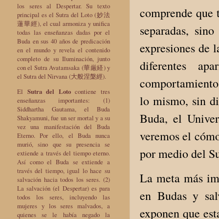
los seres al Despertar. Su texto
comprende que t
principal es el Sutra del Loto (妙法
蓮華經), el cual armoniza y unifica
separadas, sin
todas las enseñanzas dadas por el
Buda en sus 40 años de predicación
expresiones de l
en el mundo y revela el contenido
completo de su Iluminación, junto
diferentes ap
con el Sutra Avatamsaka (華厳経) y
el Sutra del Nirvana (大般涅槃經).
comportamiento 
El
Sutra del Loto
contiene tres
lo mismo, sin di
enseñanzas importantes: (1)
Siddhartha Gautama, el Buda
Buda, el Univer
Shakyamuni, fue un ser mortal y a su
vez una manifestación del Buda
veremos el cómo
Eterno. Por ello, el Buda nunca
murió, sino que su presencia se
por medio del Su
extiende a través del tiempo eterno.
Así como el Buda se extiende a
través del tiempo, igual lo hace su
La meta más imp
salvación hacia todos los seres. (2)
La salvación (el Despertar) es para
en Budas y salv
todos los seres, incluyendo las
mujeres y los seres malvados, a
exponen que est
quienes se le había negado la