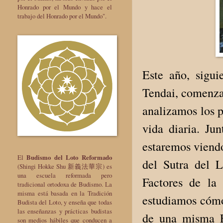
Honrado por el Mundo y hace el
trabajo del Honrado por el Mundo".
Este año, sigui
Tendai, comenzam
analizamos los p
vida diaria. Jun
estaremos viendo
El
Budismo del Loto Reformado
del Sutra del 
(Shingi Hokke Shu 新義法華宗) es
una escuela reformada pero
Factores de la
tradicional ortodoxa de Budismo. La
misma está basada en la Tradición
estudiamos cómo
Budista del Loto, y enseña que todas
las enseñanzas y prácticas budistas
de una misma E
son medios hábiles que conducen a