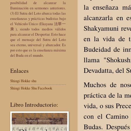
posibilidad de alcanzar la
la enseñaza m
Iluminación en sermones anteriores.
(3) El Sutra del Loto abarca todas las
alcanzarla en e
enseñanzas y prácticas budistas bajo
el Vehículo Único (Ekayana 法華一
Shakyamuni reve
乘), siendo todos medios válidos
para alcanzar el Despertar. Esto hace
en la vida de t
que el mensaje del Sutra del Loto
sea eterno, universal y abarcador. Es
Budeidad de inm
por esto que es la enseñanza máxima
del Buda en el mundo.
llama "Shokush
Devadatta, del S
Enlaces
Shingi Hokke shu
Muchos de noso
Shingi Hokke Shu Facebook
práctica de la m
Libro Introductorio:
vida, o sus Prec
con el Camino 
Budas. Después 