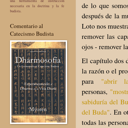
una herramienta de instrucción
de lo que somos
necesaria en la doctrina y la fe
budista.
después de la mu
Loto nos muestr
Comentario al
Catecismo Budista
remover las cap
ojos - remover l
El capítulo dos 
la razón o el pr
para
"abrir 
personas,
"mostr
sabiduría del B
del Buda"
. En o
todas las person