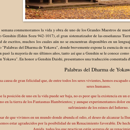
a semana conmemoramos la vida y obra de uno de los Grandes Maestros de nuestr
 Genshin (Eshin Sozu 942-1017), el gran sistematizador de las enseñanzas Tierra
ad de escritos, muchos los cuales aún no se encuentran disponibles en un lengu
o "Palabras del Dharma de Yokawa", donde brevemente expone la esencia de su e
n pasó la mayoría de sus últimos años, tanto así que a Genshin se le conoce co
en Yokawa". En honor a Genshin Daishi, presentamos una traducción comentada de 
Palabras del Dharma de Yoka
na causa de gran felicidad que, de entre todos los seres vivientes, hemos escapado
seres humanos.
 la posición de uno en la vida puede ser baja, no es peor que la existencia en un
mo en la tierra de los Fantasmas Hambrientos; y aunque experimentamos dolor en 
sufrimiento de los reinos del Infierno.
sar de que vivimos en un mundo donde abunda el odio, el deseo de alcanzar la Ilum
emos estar agradecidos por la posibilidad de un Renacimiento favorable. De hech
Amida, todos los que practican están seguros de su renacimie