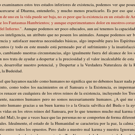
 examinamos estos tres estados inferiores de existencia, podemos ver que posee
acercarse al Dharma, entenderlo, y mucho menos practicarlo. Es por eso que 
n de uno en la vida puede ser baja, no es peor que la existencia en un estado de
de los Fantasmas Hambrientos; y aunque experimentamos dolor en nuestros corazo
del Infierno.".
Aunque podemos ser poco educados, aun así tenemos la capacidad d
os inteligencia, un atributo que no poseen los animales. Aunque podemos ser b
tencia y satisfacer nuestras necesidades básicas, algo imposible para los Espí
entos (y todo en este mundo está permeado por el sufrimiento y la insatisfacci
o, cambiando nuestras circunstancias, algo igualmente fuera del alcance de los 
 nos trata de ayudar a despertar a la preciosidad y el valor incalculable de es
, desarrollar nuestro potencial, y Despertar a la Verdadera Naturaleza de la 
, la Budeidad.
el que hayamos nacido como humanos no significa que no debemos hacer nada para
ento, como todos los nacimientos en el Samsara o la Existencia, es impermanen
 renacer en cualquiera de los otros reinos de la existencia, incluyendo los Tr
ente, nacemos humanos pero no somos necesariamente humanos. ¿A qué me re
ento humano gracias a un buen karma (o a la Gracia salvífica del Buda o la a
tas vidas en los otros reinos del Samsara, por lo que tenemos mucho mal karma 
del Mal), lo que a veces hace que las personas no se comporten de forma diferen
les. Idealmente, el estado de la Humanidad se caracteriza por la paz, la calma 
brio entre todos los opuestos. Pero dado a nuestro mal karma y nuestra Ignora