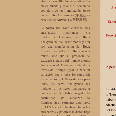
Buda en sus 40 años de predicación
en el mundo y revela el contenido
Si 
completo de su Iluminación, junto
con el Sutra Avatamsaka (華厳経) y
el Sutra del Nirvana (大般涅槃經).
Sabem
El
Sutra del Loto
contiene tres
enseñanzas importantes: (1)
Pero s
Siddhartha Gautama, el Buda
Shakyamuni, fue un ser mortal y a su
vez una manifestación del Buda
Eterno. Por ello, el Buda nunca
murió, sino que su presencia se
extiende a través del tiempo eterno.
Así como el Buda se extiende a
A pesa
través del tiempo, igual lo hace su
salvación hacia todos los seres. (2)
La salvación (el Despertar) es para
todos los seres, incluyendo las
mujeres y los seres malvados, a
La vid
quienes se le había negado la
la Tier
posibilidad de alcanzar la
haber 
Iluminación en sermones anteriores.
adecua
(3) El Sutra del Loto abarca todas las
del fon
enseñanzas y prácticas budistas bajo
flotan