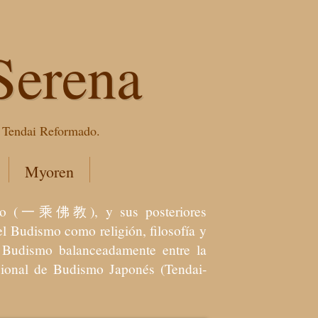
Serena
e Tendai Reformado.
Myoren
dismo (一乘佛教), y sus posteriores
l Budismo como religión, filosofía y
el Budismo balanceadamente entre la
icional de Budismo Japonés (Tendai-