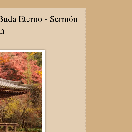
 Buda Eterno - Sermón
in