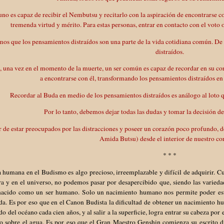
uno es capaz de recibir el Nembutsu y recitarlo con la aspiración de encontrarse co
tremenda virtud y mérito. Para estas personas, entrar en contacto con el voto o
os que los pensamientos distraídos son una parte de la vida cotidiana común. De
distraídos.
i, una vez en el momento de la muerte, un ser común es capaz de recordar en su 
a encontrarse con él, transformando los pensamientos distraídos en
Recordar al Buda en medio de los pensamientos distraídos es análogo al loto q
Por lo tanto, debemos dejar todas las dudas y tomar la decisión de
r de estar preocupados por las distracciones y poseer un corazón poco profundo
Amida Butsu) desde el interior de nuestro co
* * *
a humana en el Budismo es algo precioso, irreemplazable y difícil de adquirir.
ra y en el universo, no podemos pasar por desapercibido que, siendo las variedad
nacido como un ser humano. Solo un nacimiento humano nos permite poder est
da. Es por eso que en el Canon Budista la dificultad de obtener un nacimiento
do del océano cada cien años, y al salir a la superficie, logra entrar su cabeza po
do sobre el agua. Es por eso que el Gran Maestro Genshin comienza su escrito d