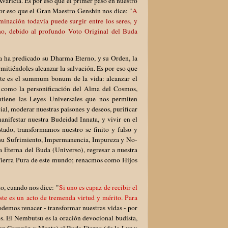
Avaricia. Es por eso que el primer paso en nuestro
por eso que el Gran Maestro Genshin nos dice: "
A
inación todavía puede surgir entre los seres, y
ho, debido al profundo Voto Original del Buda
 ha predicado su Dharma Eterno, y su Orden, la
mitiéndoles alcanzar la salvación. Es por eso que
te es el summum bonum de la vida: alcanzar el
, como la personificación del Alma del Cosmos,
tiene las Leyes Universales que nos permiten
al, moderar nuestras paisones y deseos, purificar
nifestar nuestra Budeidad Innata, y vivir en el
tado, transformamos nuestro se finito y falso y
 su Sufrimiento, Impermanencia, Impureza y No-
a Eterna del Buda (Universo), regresar a nuestra
a Tierra Pura de este mundo; renacmos como Hijos
o, cuando nos dice: "
Si uno es capaz de recibir el
ste es un acto de tremenda virtud y mérito. Para
odemos renacer - transformar nuestras vidas - por
os. El Nembutsu es la oración devocional budista,
 Corazón y Mente) al Buda Eterno (de la Luz y