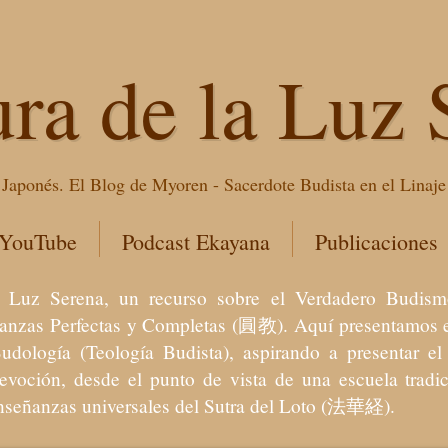
ura de la Luz 
Japonés. El Blog de Myoren - Sacerdote Budista en el Linaj
 YouTube
Podcast Ekayana
Publicaciones
 la Luz Serena, un recurso sobre el Verdadero Bu
eñanzas Perfectas y Completas (圓教). Aquí presentamos e
Budología (Teología Budista), aspirando a presentar 
devoción, desde el punto de vista de una escuela trad
enseñanzas universales del Sutra del Loto (法華経).