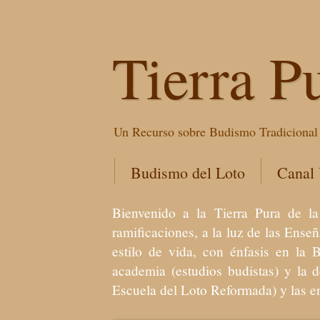
Tierra P
Un Recurso sobre Budismo Tradicional 
Budismo del Loto
Canal
Bienvenido a la Tierra Pura de
ramificaciones, a la luz de las Ens
estilo de vida, con énfasis en la 
academia (estudios budistas) y la 
Escuela del Loto Reformada) y las 