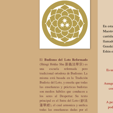
En est
Maestro
cantid
llamad
Genshi
Eshin 
El
Budismo del Loto Reformado
(Shingi Hokke Shu 新義法華宗) es
una escuela reformada pero
Es u
tradicional ortodoxa de Budismo. La
misma está basada en la Tradición
Budista del Loto, y enseña que todas
Aunque
las enseñanzas y prácticas budistas
co
son medios hábiles que conducen a
los seres al Despertar. Su texto
principal es el Sutra del Loto (妙法
A pe
蓮華經), el cual armoniza y unifica
pod
todas las enseñanzas dadas por el