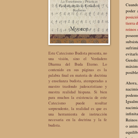
Cuando
poder 
posició
tierra 
reinos 
poseem
subsis
sufrimi
Este Catecismo Budista presenta, no
evitarl
una visión, sino el Verdadero
Genshin
Dharma del Buda Eterno. Lo
máximo
contenido en sus páginas es la
posible
palabra final en materia de doctrina
y enseñanza budista, atemperadas a
Ahora, 
nuestro trasfondo judeocristiano y
nacimi
nuestra realidad hispana. Si bien
podemos
para muchos la existencia de este
Igualm
Catecismo puede resultar
nacimi
sorprendente, la realidad es que es
infini
una herramienta de instrucción
necesaria en la doctrina y la fe
Reinos 
budista.
o anima
equili