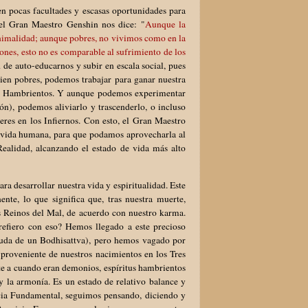
n pocas facultades y escasas oportunidades para
el Gran Maestro Genshin nos dice: "
Aunque la
 Animalidad; aunque pobres, no vivimos como en la
nes, esto no es comparable al sufrimiento de los
e auto-educarnos y subir en escala social, pues
ien pobres, podemos trabajar para ganar nuestra
ritus Hambrientos. Y aunque podemos experimentar
ón), podemos aliviarlo y trascenderlo, o incluso
seres en los Infiernos. Con esto, el Gran Maestro
ta vida humana, para que podamos aprovecharla al
Realidad, alcanzando el estado de vida más alto
 desarrollar nuestra vida y espiritualidad. Este
te, lo que significa que, tras nuestra muerte,
es Reinos del Mal, de acuerdo con nuestro karma.
fiero con eso? Hemos llegado a este precioso
yuda de un Bodhisattva), pero hemos vagado por
(proveniente de nuestros nacimientos en los Tres
te a cuando eran demonios, espíritus hambrientos
y la armonía. Es un estado de relativo balance y
ncia Fundamental, seguimos pensando, diciendo y