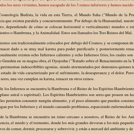
odos los seres vivientes, hemos escapado de los 3 reinos inferiores y hemos naci
Cosmología Budista, la vida en esta Tierra, el Mundo Saha ("Mundo de la Per
cia que existen paralela y concurrentemente. Por debajo de la Humanidad, nuestr
tro, dependiendo de cómo se colocan horizontal o verticalmente) mundos o reino
entos o Hambruna, y la Animalidad. Estos son llamados los Tres Reinos del Mal.
iernos son tradicionalmente colocados por debajo del Cosmos, y se componen de u
renacer dado a su muy mal karma para poder purificarlo y posteriormente renace
onalmente existen ocho Infiernos calientes y ocho Infiernos fríos, los cuales son
 Genshin en su magna obra, el Oyojoshu ("Tratado sobre el Renacimiento en la Ti
xperimentan indescribibles agonías, siendo atormentados por demonios quienes in
 estado de vida caracterizado por el sufrimiento, la desesperanza y el dolor. Per
 seres, una vez cumplen su karma, renacer en otros reinos.
e los Infiernos se encuentra la Hambruna o el Reino de los Espíritus Hambriento
plano astral o espiritual). Los Espíritus Hambrientos son seres que poseen un ham
les permiten consumir nungún alimento, y el poco alimento que pueden consimur 
vagan por los Infiernos y el mundo causando problemas, esparciendo enfermedades
de la Hambruna se encuentra un reino cercano a nosotros, el Reino de los Anim
encia, el miedo y el tormento, donde los más grandes devoran a los más pequeños 
ivos de comer, dormir, procrearse y sobrevivir, y están a merced del ambiente y de 