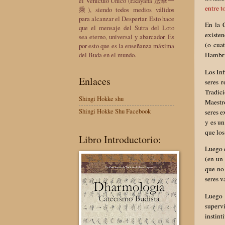
el Vehículo Único (Ekayana 法華一
entre t
乘), siendo todos medios válidos
para alcanzar el Despertar. Esto hace
En la 
que el mensaje del Sutra del Loto
existen
sea eterno, universal y abarcador. Es
(o cua
por esto que es la enseñanza máxima
del Buda en el mundo.
Hambri
Los Inf
Enlaces
seres 
Tradici
Shingi Hokke shu
Maestro
Shingi Hokke Shu Facebook
seres e
y es un
que los
Libro Introductorio:
Luego d
(en un 
que no 
seres 
Luego 
supervi
instint