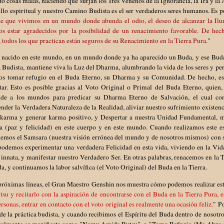
o cosas malas, haciendo que surjan los Tres Venenos de la Ignorancia, la Ira y la 
llo espiritual y nuestro Camino Budista es el ser verdaderos seres humanos. Es 
de que vivimos en un mundo donde abunda el odio, el deseo de alcanzar la Ilum
s estar agradecidos por la posibilidad de un renacimiento favorable. De hec
todos los que practican están seguros de su Renacimiento en la Tierra Pura.
"
nacido en este mundo, en un mundo donde ya ha aparecido un Buda, y ese Buda
Budista, mantiene viva la Luz del Dharma, alumbrando la vida de los seres y per
s tomar refugio en el Buda Eterno, su Dharma y su Comunidad. De hecho, es
tar. Esto es posible gracias al Voto Original o Primal del Buda Eterno, quien
nde a los mundos para predicar su Dharma Eterno de Salvación, el cual con
der la Verdadera Naturaleza de la Realidad, aliviar nuestro sufrimiento existenci
 karma y generar karma positivo, y Despertar a nuestra Unidad Fundamental, ma
a (paz y felicidad) en este cuerpo y en este mundo. Cuando realizamos este es
demos el Samsara (nuestra visión errónea del mundo y de nosotros mismos) con
 podemos experimentar una verdadera Felicidad en esta vida, viviendo en la Vid
 innata, y manifestar nuestro Verdadero Ser. En otras palabras, renacemos en l
a, y continuamos la labor salvífica (el Voto Original) del Buda en la Tierra.
próximas líneas, el Gran Maestro Genshin nos muestra cómo podemos realizar est
u y recitarlo con la aspiración de encontrarse con el Buda en la Tierra Pura, e
ersonas, entrar en contacto con el voto original es realmente una ocasión feliz.
" P
e la práctica budista, y cuando recibimos el Espíritu del Buda dentro de nosotr
ualmente se manifiesta como "Namu Amida Butsu", o "Tomo Refugio (Me Abro en