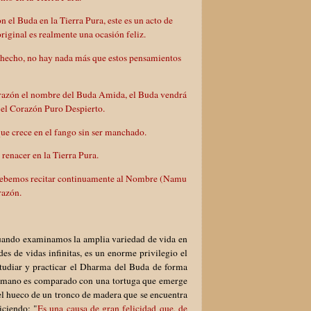
n el Buda en la Tierra Pura, este es un acto de
riginal es realmente una ocasión feliz.
 hecho, no hay nada más que estos pensamientos
corazón el nombre del Buda Amida, el Buda vendrá
 el Corazón Puro Despierto.
ue crece en el fango sin ser manchado.
 renacer en la Tierra Pura.
, debemos recitar continuamente al Nombre (Namu
razón.
 Cuando examinamos la amplia variedad de vida en
es de vidas infinitas, es un enorme privilegio el
udiar y practicar el Dharma del Buda de forma
 humano es comparado con una tortuga que emerge
r el hueco de un tronco de madera que se encuentra
iciendo: "
Es una causa de gran felicidad que, de