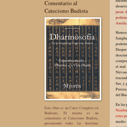
haciend
Comentario al
desarro
Catecismo Budista
pesar 
podemo
Amida, 
Hemos 
Sangha 
podemo
Desper
descie
compren
el mal
Nirvan
tracen
Ser, y
Pureza
del Bud
En las 
Este libro es un Curso Completo en
Nembuts
Budismo. El mismo es un
estas p
comentario al Catecismo Budista,
medio d
presentando todas las doctrinas
que us