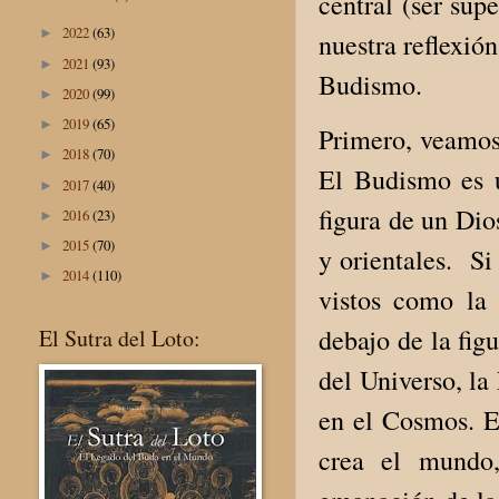
central (ser sup
2022
(63)
►
nuestra reflexió
2021
(93)
►
Budismo.
2020
(99)
►
2019
(65)
►
Primero, veamos 
2018
(70)
►
El Budismo es u
2017
(40)
►
figura de un Dio
2016
(23)
►
2015
(70)
►
y orientales. Si
2014
(110)
►
vistos como la 
debajo de la fig
El Sutra del Loto:
del Universo, la
en el Cosmos. E
crea el mundo