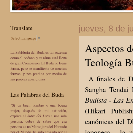
Translate
jueves, 8 de j
Select Language
▼
Aspectos d
La Sabiduría del Buda es tan extensa
Teología Bu
como el océano, y su alma está llena
de gran Compasión. El Buda no tiene
forma, pero se manifiesta de muchas
formas, y nos predica por medio de
A finales de D
sus propias apariciones.
Sangha Tendai H
Las Palabras del Buda
Budista - Las E
"Si un buen hombre o una buena
(Hikari Publis
mujer, después de mi extinción,
explica el
Sutra del Loto
a una sola
canónicas del D
persona, debes de saber que esa
persona es un Mensajero del Honrado
japonesa - la 
por el Mundo, ha sido enviado por el