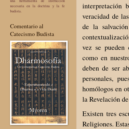
una herramienta de instrucción
interpretación 
necesaria en la doctrina y la fe
budista.
veracidad de las
de la salvación
Comentario al
Catecismo Budista
contextualizació
vez se pueden e
como en nuestro
deben de ser a
personales, pue
homólogos en otr
la Revelación de
Existen tres esc
Religiones. Esta