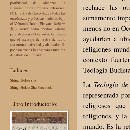
posibilidad de alcanzar la
rechace las ot
Iluminación en sermones anteriores.
(3) El Sutra del Loto abarca todas las
sumamente impor
enseñanzas y prácticas budistas bajo
el Vehículo Único (Ekayana 法華一
menos no en Occi
乘), siendo todos medios válidos
para alcanzar el Despertar. Esto hace
ayudarían a ub
que el mensaje del Sutra del Loto
sea eterno, universal y abarcador. Es
religiones mund
por esto que es la enseñanza máxima
del Buda en el mundo.
contexto fuerte
Teología Budista
Enlaces
Shingi Hokke shu
Teología de
La
Shingi Hokke Shu Facebook
representada por
Libro Introductorio:
religiosos que
religiones, y la
mundo. Es la ref