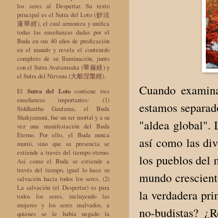
los seres al Despertar. Su texto
principal es el Sutra del Loto (妙法
蓮華經), el cual armoniza y unifica
todas las enseñanzas dadas por el
Buda en sus 40 años de predicación
en el mundo y revela el contenido
completo de su Iluminación, junto
con el Sutra Avatamsaka (華厳経) y
el Sutra del Nirvana (大般涅槃經).
Cuando examina
El
Sutra del Loto
contiene tres
enseñanzas importantes: (1)
estamos separado
Siddhartha Gautama, el Buda
Shakyamuni, fue un ser mortal y a su
"aldea global". 
vez una manifestación del Buda
Eterno. Por ello, el Buda nunca
así como las div
murió, sino que su presencia se
extiende a través del tiempo eterno.
los pueblos del 
Así como el Buda se extiende a
través del tiempo, igual lo hace su
mundo crescient
salvación hacia todos los seres. (2)
La salvación (el Despertar) es para
la verdadera pri
todos los seres, incluyendo las
mujeres y los seres malvados, a
no-budistas? ¿
quienes se le había negado la