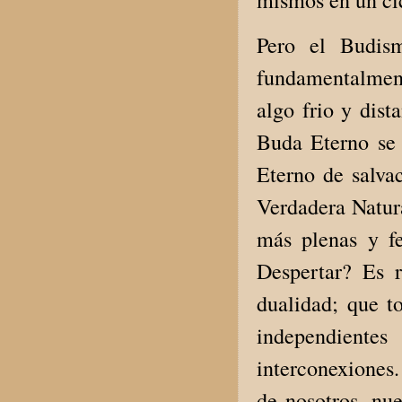
mismos en un ci
Pero el Budis
fundamentalment
algo frio y dist
Buda Eterno se 
Eterno de salva
Verdadera Natura
más plenas y fe
Despertar? Es 
dualidad; que t
independiente
interconexiones.
de nosotros, nue