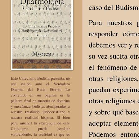
caso del Budism
Para nuestros 
responder cómo
debemos ver y re
su vez sucita o
el fenómeno de 
otras religione
Este Catecismo Budista presenta, no
una visión, sino el Verdadero
puedan experimen
Dharma del Buda Eterno. Lo
contenido en sus páginas es la
otras religiones
palabra final en materia de doctrina
y enseñanza budista, atemperadas a
y sobre qué base
nuestro trasfondo judeocristiano y
nuestra realidad hispana. Si bien
adoptar element
para muchos la existencia de este
Catecismo puede resultar
Podemos entonc
sorprendente, la realidad es que es