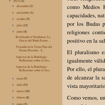
2023
(72)
▼
como Medios Há
diciembre
(1)
►
noviembre
(1)
►
capacidades, nat
octubre
(5)
►
por los Budas p
julio
(12)
►
religiones cont
junio
(4)
▼
Recibiendo el Nembutsu: La
positivo en la s
Gracia del Buda Eterno ...
Viviendo en la Tierra Pura del
Eterno Presente - S...
El pluralismo e
Aspectos de la Budología:
igualmente válid
Reflexiones sobre la Teo...
Aspectos de la Budología:
Por ello, el plur
Reflexiones sobre la Teo...
de alcanzar la s
mayo
(5)
►
vista mayoritario
abril
(15)
►
marzo
(18)
►
Como vemos, un f
febrero
(8)
►
enero
(3)
►