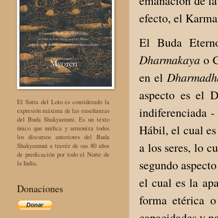
emanación de la
efecto, el Karm
El Buda Eterno
Dharmakaya
o 
Dharmadh
en el
aspecto es el 
El Sutra del Loto es considerado la
indiferenciada -
expresión máxima de las enseñanzas
del Buda Shakyamuni. Es un texto
Hábil, el cual e
único que unifica y armoniza todos
los discursos anteriores del Buda
a los seres, lo 
Shakyamuni a travéz de sus 80 años
de predicación por todo el Norte de
segundo aspecto
la India.
el cual es la a
Donaciones
forma etérica o
capacidades y na