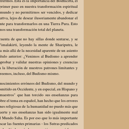
nfermos. Esta es la importancia del Bodhicitta, el
 primer paso en nuestra transformación espiritual
l mundo y no permitirnos ser vencidos, y dedicar
sattva, lejos de desear ilusoriamente abandonar el
te para transformarlos en una Tierra Pura. Esto
os una transformación total del planeta.
 cuenta de que no hay sillas donde sentarse, y se
malakirti, leyendo la mente de Shariputra, le
a más allá de la necesidad aparente de un asiento
pítulo anterior: ¿Venimos al Budismo a aprender
probar y validar nuestras opiniones y creencias
a la liberación de nuestros patrones limitantes y
 creemos, incluso, del Budismo mismo.
conocimientos erróneos del Budismo, del mundo y
mitido en Occidente, y en especial, en Hispano y
maestros" que han torcido sus enseñanzas para
obre el tema en español, han hecho que los errores
iones religiosas de la humanidad no puedo más que
muerte y sus enseñanzas han sido igualmente mal
el Mundo Saha. Es por eso que lo más importante
scar las fuentes primarias - los Sutras predicados