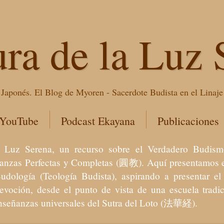
ura de la Luz 
Japonés. El Blog de Myoren - Sacerdote Budista en el Linaj
 YouTube
Podcast Ekayana
Publicaciones
 la Luz Serena, un recurso sobre el Verdadero Bu
eñanzas Perfectas y Completas (圓教). Aquí presentamos e
Budología (Teología Budista), aspirando a presentar 
devoción, desde el punto de vista de una escuela trad
enseñanzas universales del Sutra del Loto (法華経).