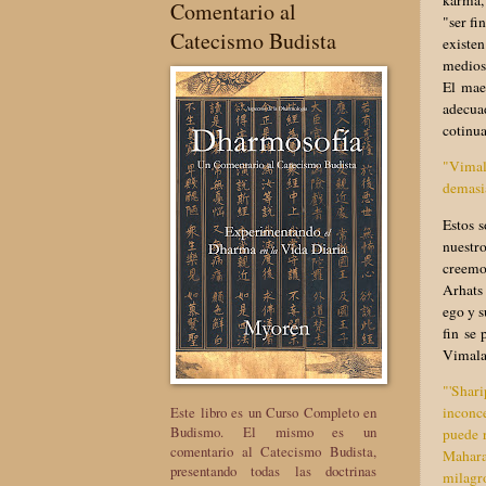
Comentario al
"ser fi
Catecismo Budista
existen
medios 
El mae
adecua
cotinua
"Vimala
demasia
Estos 
nuestro
creemo
Arhats 
ego y s
fin se
Vimalak
"'Shari
Este libro es un Curso Completo en
inconce
Budismo. El mismo es un
puede r
comentario al Catecismo Budista,
Maharaj
presentando todas las doctrinas
milagro