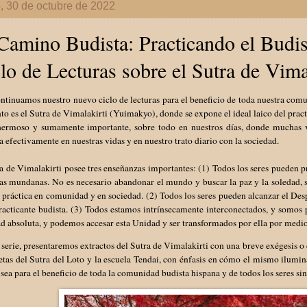
, 30 de octubre de 2022
Camino Budista: Practicando el Budi
lo de Lecturas sobre el Sutra de Vima
ntinuamos nuestro nuevo ciclo de lecturas para el beneficio de toda nuestra comu
 es el Sutra de Vimalakirti (Yuimakyo), donde se expone el ideal laico del practi
hermoso y sumamente importante, sobre todo en nuestros días, donde muchas
efectivamente en nuestras vidas y en nuestro trato diario con la sociedad.
a de Vimalakirti posee tres enseñanzas importantes: (1) Todos los seres pueden 
das mundanas. No es necesario abandonar el mundo y buscar la paz y la soledad,
 práctica en comunidad y en sociedad. (2) Todos los seres pueden alcanzar el Desp
racticante budista. (3) Todos estamos intrínsecamente interconectados, y somos
d absoluta, y podemos accesar esta Unidad y ser transformados por ella por medio 
 serie, presentaremos extractos del Sutra de Vimalakirti con una breve exégesis o
as del Sutra del Loto y la escuela Tendai, con énfasis en cómo el mismo ilumina
ea para el beneficio de toda la comunidad budista hispana y de todos los seres sin