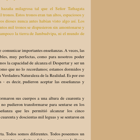
 hazaña milagrosa tal que el Señor Tathagata
 tronos. Estos tronos eran tan altos, espaciosos y
os dioses nunca antes habían visto algo así. Los
entos mil tronos se dispusieron sin amontonarse y
 tampoco la tierra de Jambudvipa, ni el mundo de
 de comunicar importantes enseñanzas. A veces, las
ibles, muy perfectas, como para nosotros poder
mos la capacidad de alcanza el Despertar y ser un
somo que no lo recordamos; estamos dormidos y
la Verdadera Naturaleza de la Realidad. Es por eso
 - es decir, pudieron aceptar las enseñanzas y
ormaron sus cuerpos a una altura de cuarenta y
s no pudieron transformarse para sentarse en los
nseñanza que les permitió alcanzar los cinco
cuarenta y doscientas mil leguas y se sentaron en
ecta. Todos somos diferentes. Todos poseemos un
 nuestro ser finito y falso, pero aunque le llamo