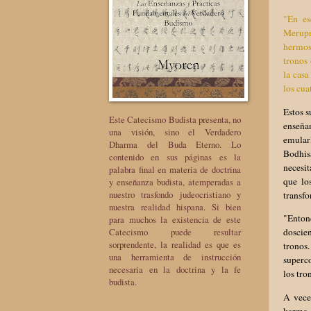
"En es
Merupra
hermos
tronos 
la casa
los cua
Estos s
Este Catecismo Budista presenta, no
enseña
una visión, sino el Verdadero
emularl
Dharma del Buda Eterno. Lo
Bodhis
contenido en sus páginas es la
necesit
palabra final en materia de doctrina
que lo
y enseñanza budista, atemperadas a
nuestro trasfondo judeocristiano y
transfo
nuestra realidad hispana. Si bien
"Enton
para muchos la existencia de este
Catecismo puede resultar
doscien
sorprendente, la realidad es que es
tronos
una herramienta de instrucción
superco
necesaria en la doctrina y la fe
los tro
budista.
A vece
karma, 