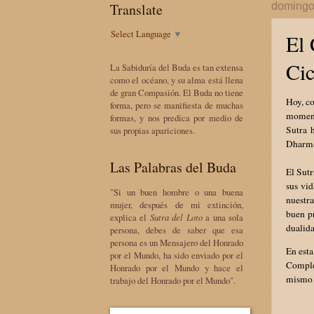
Translate
domingo
Select Language
▼
El 
Cic
La Sabiduría del Buda es tan extensa
como el océano, y su alma está llena
de gran Compasión. El Buda no tiene
Hoy, co
forma, pero se manifiesta de muchas
momento
formas, y nos predica por medio de
Sutra 
sus propias apariciones.
Dharma 
Las Palabras del Buda
El Sutr
sus vi
"Si un buen hombre o una buena
nuestra
mujer, después de mi extinción,
buen p
explica el
Sutra del Loto
a una sola
dualida
persona, debes de saber que esa
persona es un Mensajero del Honrado
En esta
por el Mundo, ha sido enviado por el
Complet
Honrado por el Mundo y hace el
mismo s
trabajo del Honrado por el Mundo".