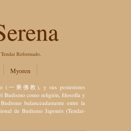
Serena
e Tendai Reformado.
Myoren
dismo (一乘佛教), y sus posteriores
l Budismo como religión, filosofía y
el Budismo balanceadamente entre la
icional de Budismo Japonés (Tendai-