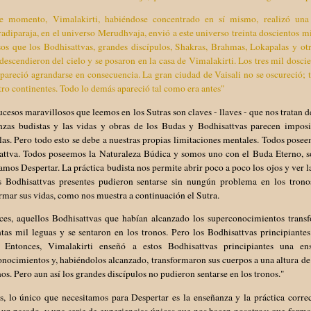
e momento, Vimalakirti, habiéndose concentrado en sí mismo, realizó una
diparaja, en el universo Merudhvaja, envió a este universo treinta doscientos mil
os que los Bodhisattvas, grandes discípulos, Shakras, Brahmas, Lokapalas y otr
descendieron del cielo y se posaron en la casa de Vimalakirti. Los tres mil dosci
 pareció agrandarse en consecuencia. La gran ciudad de Vaisali no se oscureció;
tro continentes. Todo lo demás apareció tal como era antes"
ucesos maravillosos que leemos en los Sutras son claves - llaves - que nos tratan
nzas budistas y las vidas y obras de los Budas y Bodhisattvas parecen impos
as. Pero todo esto se debe a nuestras propias limitaciones mentales. Todos posee
attva. Todos poseemos la Naturaleza Búdica y somos uno con el Buda Eterno, 
amos Despertar. La práctica budista nos permite abrir poco a poco los ojos y ver 
s Bodhisattvas presentes pudieron sentarse sin nungún problema en los tronos
rmar sus vidas, como nos muestra a continuación el Sutra.
ces, aquellos Bodhisattvas que habían alcanzado los superconocimientos transf
tas mil leguas y se sentaron en los tronos. Pero los Bodhisattvas principiante
. Entonces, Vimalakirti enseñó a estos Bodhisattvas principiantes una e
nocimientos y, habiéndolos alcanzado, transformaron sus cuerpos a una altura de 
nos. Pero aun así los grandes discípulos no pudieron sentarse en los tronos."
s, lo único que necesitamos para Despertar es la enseñanza y la práctica corr
un pasado, y una serie de experiencias únicas que nos hacen nosotros; que forman