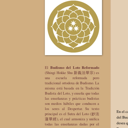
El
Budismo del Loto Reformado
(Shingi Hokke Shu 新義法華宗) es
una escuela reformada pero
tradicional ortodoxa de Budismo. La
misma está basada en la Tradición
Budista del Loto, y enseña que todas
las enseñanzas y prácticas budistas
son medios hábiles que conducen a
los seres al Despertar. Su texto
En el c
principal es el Sutra del Loto (妙法
del Bud
蓮華經), el cual armoniza y unifica
desea q
todas las enseñanzas dadas por el