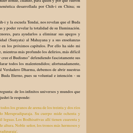
ender dónde, cuándo, para quién y por qué fueron
menéutica desarrollada por Chih-i en China; su
h-i y la escuela Tendai, nos revelan que el Buda
s y poder revelar la totalidad de su Iluminación.
nores, para ayudarlos a eliminar sus apegos y
uidad (Sunyata) al Mahayana y a sus enseñanzas
 en los próximos capítulos. Por ello ha sido mi
, mientras más profundo los delirios, más difícil
 y cree el Budismo" defendiendo fascistamente sus
larar todos los malentendidos; afortunadamente,
 al Verdadero Dharma, debemos de abrir nuestras
 Buda Eterno, pues su voluntad e intención - su
regunta: de los infinitos universos y mundos que
jushri le responde:
todos los granos de arena de los treinta y dos ríos
do Merupradiparaja. Su cuerpo mide ochenta y
il leguas. Los Bodhisattvas allí tienen cuarenta y
 de altura. Noble señor, los tronos más hermosos y
adiparaja'.