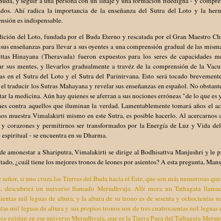
Buda, y seguir a una persona con un linaje y una formación fidedigna - y compr
ados. Ahí radica la importancia de la enseñanza del Sutra del Loto y la her
nsión es indispensable.
ición del Loto, fundada por el Buda Eterno y rescatada por el Gran Maestro Chi
sus enseñanzas para llevar a sus oyentes a una comprensión gradual de las misma
ttas Hinayana (Theravada) fueron expuestos para los seres de capacidades me
car sus mentes, y llevarlos gradualmente a travéz de la comprensión de la Vac
s en el Sutra del Loto y el Sutra del Parinirvana. Esto será tocado brevemente
el traducir los Sutras Mahayana y revelar sus enseñanzas en español. No obstante
tar la medicina. Aún hay quienes se aferran a sus nociones erróneas "de lo que es
nes contra aquellos que iluminan la verdad. Lamentablemente tomará años el ac
os muestra Vimalakirti mismo en este Sutra, es posible hacerlo. Al acercarnos
 y corazones y permitirnos ser transformados por la Energía de Luz y Vida del
espiritual - se encuentra en su Dharma.
e amonestar a Shariputra, Vimalakirti se dirige al Bodhisattva Manjushri y le p
itado, ¿cuál tiene los mejores tronos de leones por asientos? A esta pregunta, Mans
 señor, si uno cruza las Tierras del Buda hacia el Este, que son más numerosas que 
, descubrirá un universo llamado Merudhvaja. Allí mora un Tathagata llama
ientas mil leguas de altura, y la altura de su trono es de sesenta y ochocientas m
tas mil leguas de altura y sus propios tronos son de tres cuatrocientas mil leguas
os existen en ese universo Merudhvaja, que es la Tierra Pura del Tathagata Merupr