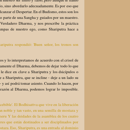
arlo, sino abordarlo adecuadamente. Es por eso que
lcanzar el Despertar. En el Budismo, estos son los
do parte de una Sangha y guiados por un maestro.
Verdadero Dharma, y nos prescribe la práctica
rampas de nuestro ego, como Shariputra hace a
hariputra respondió: 'Buen señor, los tronos son
s y lo interpretamos de acuerdo con el crisol de
ectamente el Dharma, debemos de dejar todo lo que
e dice en clave a Shariputra y los dsicípulos o
 a Shariputra, que se incline - deje a un lado su
- y así podrá tomar asiento. Cuando lo hacen, por
corazón al Dharma, podemos lograr lo imposible.
cebible'. El Bodhisattva que vive en la liberación
an noble y tan vasto, en una semilla de mostaza y
meru Y las deidades de la asamblea de los cuatro
res que están destinados a ser disciplinados por
staza. Eso, Shariputra, es una entrada al dominio