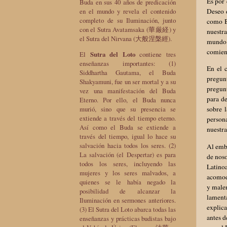
Es por 
Buda en sus 40 años de predicación
Deseo d
en el mundo y revela el contenido
completo de su Iluminación, junto
como B
con el Sutra Avatamsaka (華厳経) y
nuestra
el Sutra del Nirvana (大般涅槃經).
mundo 
comienz
El
Sutra del Loto
contiene tres
enseñanzas importantes: (1)
En el c
Siddhartha Gautama, el Buda
pregun
Shakyamuni, fue un ser mortal y a su
pregunt
vez una manifestación del Buda
para d
Eterno. Por ello, el Buda nunca
murió, sino que su presencia se
sobre 
extiende a través del tiempo eterno.
persona
Así como el Buda se extiende a
nuestra
través del tiempo, igual lo hace su
salvación hacia todos los seres. (2)
Al emb
La salvación (el Despertar) es para
de noso
todos los seres, incluyendo las
Latino
mujeres y los seres malvados, a
acomoda
quienes se le había negado la
y malen
posibilidad de alcanzar la
lament
Iluminación en sermones anteriores.
explic
(3) El Sutra del Loto abarca todas las
antes d
enseñanzas y prácticas budistas bajo