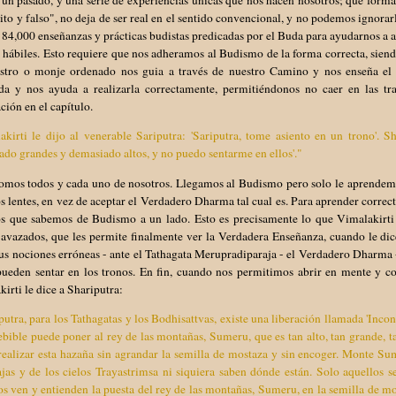
nito y falso", no deja de ser real en el sentido convencional, y no podemos ignor
 84,000 enseñanzas y prácticas budistas predicadas por el Buda para ayudarnos a a
hábiles. Esto requiere que nos adheramos al Budismo de la forma correcta, sien
stro o monje ordenado nos guia a través de nuestro Camino y nos enseña el 
da y nos ayuda a realizarla correctamente, permitiéndonos no caer en las t
ción en el capítulo.
kirti le dijo al venerable Sariputra: 'Sariputra, tome asiento en un trono'. S
do grandes y demasiado altos, y no puedo sentarme en ellos'."
somos todos y cada uno de nosotros. Llegamos al Budismo pero solo le aprendemo
s lentes, en vez de aceptar el Verdadero Dharma tal cual es. Para aprender corr
s que sabemos de Budismo a un lado. Esto es precisamente lo que Vimalakirti l
avazados, que les permite finalmente ver la Verdadera Enseñanza, cuando le dice
us nociones erróneas - ante el Tathagata Merupradiparaja - el Verdadero Dharma 
 pueden sentar en los tronos. En fin, cuando nos permitimos abrir en mente y 
irti le dice a Shariputra:
putra, para los Tathagatas y los Bodhisattvas, existe una liberación llamada 'Incon
bible puede poner al rey de las montañas, Sumeru, que es tan alto, tan grande, t
ealizar esta hazaña sin agrandar la semilla de mostaza y sin encoger. Monte Su
as y de los cielos Trayastrimsa ni siquiera saben dónde están. Solo aquellos se
s ven y entienden la puesta del rey de las montañas, Sumeru, en la semilla de mo