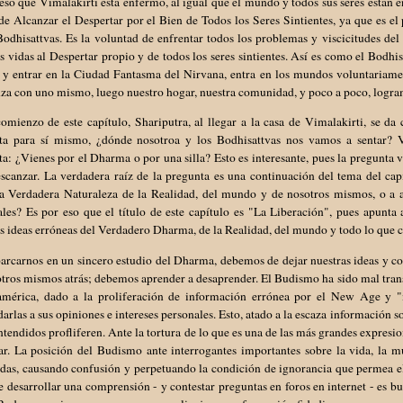
eso que Vimalakirti está enfermo, al igual que el mundo y todos sus seres están e
e Alcanzar el Despertar por el Bien de Todos los Seres Sintientes, ya que es el
odhisattvas. Es la voluntad de enfrentar todos los problemas y viscicitudes de
s vidas al Despertar propio y de todos los seres sintientes. Así es como el Bodhi
y entrar en la Ciudad Fantasma del Nirvana, entra en los mundos voluntariamen
a con uno mismo, luego nuestro hogar, nuestra comunidad, y poco a poco, logram
omienzo de este capítulo, Shariputra, al llegar a la casa de Vimalakirti, se da
ta para sí mismo, ¿dónde nosotroa y los Bodhisattvas nos vamos a sentar? Vi
a: ¿Vienes por el Dharma o por una silla? Esto es interesante, pues la pregunta v
escanzar. La verdadera raíz de la pregunta es una continuación del tema del ca
la Verdadera Naturaleza de la Realidad, del mundo y de nosotros mismos, o a a
les? Es por eso que el título de este capítulo es "La Liberación", pues apunta 
s ideas erróneas del Verdadero Dharma, de la Realidad, del mundo y todo lo que
arcarnos en un sincero estudio del Dharma, debemos de dejar nuestras ideas y 
tros mismos atrás; debemos aprender a desaprender. El Budismo ha sido mal trans
américa, dado a la proliferación de información errónea por el New Age y "
rlas a sus opiniones e intereses personales. Esto, atado a la escaza información s
tendidos profliferen. Ante la tortura de lo que es una de las más grandes expres
ar. La posición del Budismo ante interrogantes importantes sobre la vida, la 
adas, causando confusión y perpetuando la condición de ignorancia que permea 
e desarrollar una comprensión - y contestar preguntas en foros en internet - es bu