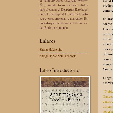
el Vehículo Único (Ekayana 法華一
por el 
乘), siendo todos medios válidos
predic
para alcanzar el Despertar. Esto hace
compre
que el mensaje del Sutra del Loto
sea eterno, universal y abarcador. Es
La Trad
por esto que es la enseñanza máxima
adaptó 
del Buda en el mundo.
Los Su
purifi
máxima
Enlaces
misión 
es acep
Shingi Hokke shu
opinio
Shingi Hokke Shu Facebook
como n
mentes
Libro Introductorio:
Cuerpo 
Luego d
has vis
"'Noble
Ganges
cuatroc
doscien
soberbi