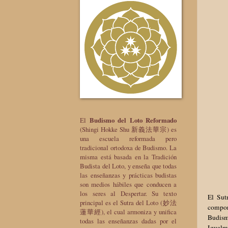
El
Budismo del Loto Reformado
(Shingi Hokke Shu 新義法華宗) es
una escuela reformada pero
tradicional ortodoxa de Budismo. La
misma está basada en la Tradición
Budista del Loto, y enseña que todas
las enseñanzas y prácticas budistas
son medios hábiles que conducen a
los seres al Despertar. Su texto
El Sut
principal es el Sutra del Loto (妙法
comport
蓮華經), el cual armoniza y unifica
Budismo
todas las enseñanzas dadas por el
Igualm