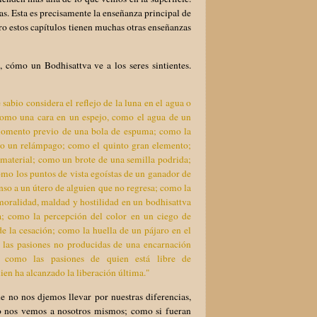
s. Esta es precisamente la enseñanza principal de
ro estos capítulos tienen muchas otras enseñanzas
 cómo un Bodhisattva ve a los seres sintientes.
abio considera el reflejo de la luna en el agua o
como una cara en un espejo, como el agua de un
momento previo de una bola de espuma; como la
mo un relámpago; como el quinto gran elemento;
nmaterial; como un brote de una semilla podrida;
omo los puntos de vista egoístas de un ganador de
nso a un útero de alguien que no regresa; como la
nmoralidad, maldad y hostilidad en un bodhisattva
ta; como la percepción del color en un ciego de
e la cesación; como la huella de un pájaro en el
 las pasiones no producidas de una encarnación
; como las pasiones de quien está libre de
en ha alcanzado la liberación última."
e no nos djemos llevar por nuestras diferencias,
mo nos vemos a nosotros mismos; como si fueran