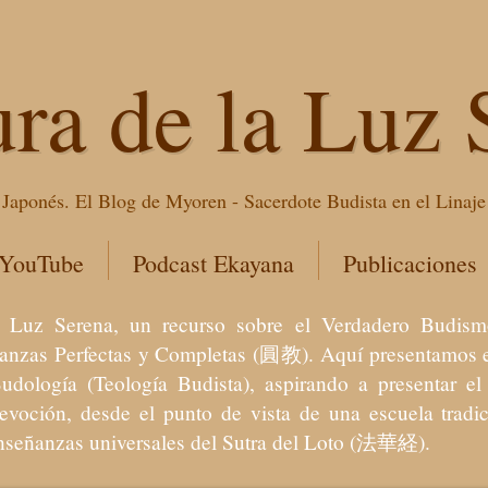
ura de la Luz 
Japonés. El Blog de Myoren - Sacerdote Budista en el Linaj
 YouTube
Podcast Ekayana
Publicaciones
 la Luz Serena, un recurso sobre el Verdadero Bu
eñanzas Perfectas y Completas (圓教). Aquí presentamos e
Budología (Teología Budista), aspirando a presentar 
devoción, desde el punto de vista de una escuela trad
enseñanzas universales del Sutra del Loto (法華経).