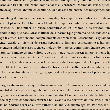
uaron aún tras su Psrinirvana, como cuál es el Verdadero Dharma del Buda, quié
te de aplicar el Dharma en el mundo. Uno de esos malentendidos más perpetuados 
mente (y de muchas maneras, aún hoy día), las mujeres eran vistas como inferior
ones del planeta. En el tiempo del Buda, la mujer era vista como un mal renaci
Obstáculos: una mujer no puede convertirse en un Brahma (dios creador), un
vadin o Rey que hace Girar la Rueda del Dharma (que gobierna de acuerdo con el
nga u Orden, revolucionó completamente el orden social, enseñando la igualdad 
ente, existía un sistema de castas separaba y limitaba estrictamente a las p
cientes a todas las clases sociales, incluyendo mujeres, comprometiéndose con pe
ngún ser humano es más valioso que otro y que todos poseen inherentemente la 
ar y convertirse en un Buda. Con esto, el Buda expresó su determinación por una
“Al principio hice un voto, con la esperanza de hacer que todas las personas f
s”. El Buda rechazó la discriminación basada en los atributos o el nacimiento de
a lo que realmente nos distinguía; que todas las personas tenían el potencial 
an el mismo respeto.
argo, esto no significa que todos seamos iguales. Somos iguales en capacidad, p
onalidad. Esto presenta igualmente un discurso alternativo al nuevo mal social
, y que desafortunadamente está corrompiendo el Budismo en Occidente. Identific
 social y otras condiciones externas ha llevado a los horrores del racismo, el n
do, no podemos caer en el otro extremo del individualismo egoísta. Por eso, si b
el Bodhisattva, que busca revelar las raíces comunes que compartimos que se ext