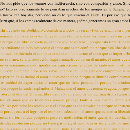
 No nos pide que los veamos con indiferencia, sino con compasión y amor. Sí, c
o? Esto es precisamente lo ue pensaban muchos de los monjes en la Sangha, c
as laicos aún hoy día, pero esto no es lo que enseñó el Buda. Es por eso que M
kirti que, si los vemos realmente de esa manera, ¿cómo generamos un gran amor 
hri, cuando un Bodhisattva considera a todos los seres vivos de esta manera, pe
señárselo a los seres vivos'. Engendra así el amor que es verdaderamente un refug
o porque está libre de codicia; el amor que no es febril, porque está libre de pas
es ecuánime en todo tres veces; el amor que es sin conflicto porque está libre de l
no está involucrado ni con lo externo ni con lo interno; el amor que es imperturb
e es firme, su alta resolución inquebrantable, como un diamante; el amor que es
ue es ecuánime, siendo iguales sus aspiraciones; el amor de santo que ha elim
olla continuamente a los seres vivos; el amor del Tathagata que comprende la r
despierten de su sueño; el amor que es espontáneo porque se ilumina completame
 es unidad de experiencia; el amor que no tiene presunción porque ha elimina
ión porque infunde resplandor al Mahayana; el amor que nunca se agota porque r
 otorga el don del Dharma libre del puño apretado de un mal maestro; el amor q
les; el amor que es tolerancia porque protege tanto a uno mismo como a 
abiliza por todos los seres vivos; el amor que es contemplación porque se abstien
ía porque causa el logro en el momento adecuado; el amor que es técnica liberad
ue es sin formalidad porque es puro en motivación; el amor que es sin desviaci
de alta resolución porque no tiene pasiones; el amor que es sin engaño porque n
ce a los seres vivos en la felicidad del Buda. Tal, Manjushri, es el gran amor de u