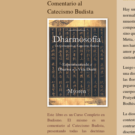
Comentario al
Hay una
Catecismo Budista
normal
nnuest
comport
sino qu
Metta, 
nos han
amor p
sintie
Luego d
una dio
las fl
pegaro
cuerpos
Pratye
Bodhisa
La dios
Este libro es un Curso Completo en
contest
Budismo. El mismo es un
comentario al Catecismo Budista,
contra
presentando todas las doctrinas
discrim