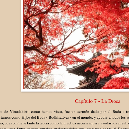
Capítulo 7 - La Diosa
ra de Vimalakirti, como hemos visto, fue un sermón dado por el Buda a tod
arnos como Hijos del Buda - Bodhisattvas - en el mundo, y ayudar a todos los se
, pues contiene tanto la teoría como la práctica necesaria para ayudarnos a realiza
ente, este Sutra corrige muchos malentendidos que surgieron sobre el Dharma