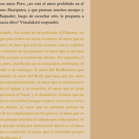
on amor. Pero, ¿no está el amor prohibido en el
omo Shariputra, y que piensan muchos monjes y
anjushri, luego de escuchar esto, le pregunta a
hacia ellos? Vimalakirti respondió:
nsando: 'Así como yo he realizado el Dharma, así
io para todos los seres vivientes; el amor que es
iones; el amor que está de acuerdo con la realidad
a violencia de las pasiones; el amor que es no dual
able porque es totalmente último. Así engendra el
 puro, purificado en su naturaleza intrínseca; el
inado a su enemigo; el amor del Bodhisattva que
ealidad; el amor del Buda que hace que los seres
nte espontáneamente; el amor que es iluminación
do el apego y la aversión; el amor que es gran
econoce el Vacío y el desinterés; el amor que da
ue es moralidad porque mejora a los seres vivos
los demás; el amor que es esfuerzo porque se
e de la complacencia en los gustos; el amor que es
ora porque muestra el camino por todas partes; el
ón porque actúa por motivación decisiva; el amor
o es artificial; el amor que es felicidad porque
n Bodhisattva".