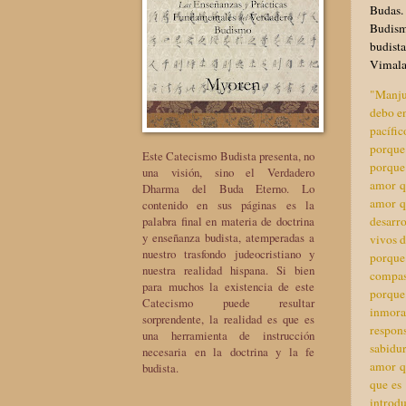
Budas.
Budism
budist
Vimala
"Manjus
debo en
pacífic
porque 
Este Catecismo Budista presenta, no
porque 
una visión, sino el Verdadero
amor qu
Dharma del Buda Eterno. Lo
amor q
contenido en sus páginas es la
palabra final en materia de doctrina
desarr
y enseñanza budista, atemperadas a
vivos 
nuestro trasfondo judeocristiano y
porque
nuestra realidad hispana. Si bien
compas
para muchos la existencia de este
porque
Catecismo puede resultar
inmora
sorprendente, la realidad es que es
respons
una herramienta de instrucción
sabidur
necesaria en la doctrina y la fe
amor q
budista.
que es 
introdu