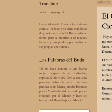
Translate
sábado,
Select Language
▼
El 
Cic
La Sabiduría del Buda es tan extensa
como el océano, y su alma está llena
de gran Compasión. El Buda no tiene
Hoy, co
forma, pero se manifiesta de muchas
momento
formas, y nos predica por medio de
Sutra 
sus propias apariciones.
Dharma 
Las Palabras del Buda
El Sutr
sus vi
"Si un buen hombre o una buena
nuestra
mujer, después de mi extinción,
buen p
explica el
Sutra del Loto
a una sola
dualida
persona, debes de saber que esa
persona es un Mensajero del Honrado
En esta
por el Mundo, ha sido enviado por el
Complet
Honrado por el Mundo y hace el
mismo s
trabajo del Honrado por el Mundo".