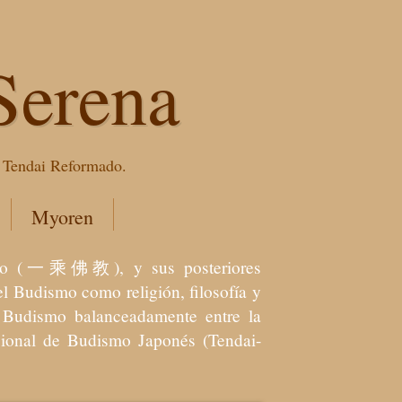
Serena
e Tendai Reformado.
Myoren
dismo (一乘佛教), y sus posteriores
l Budismo como religión, filosofía y
el Budismo balanceadamente entre la
icional de Budismo Japonés (Tendai-