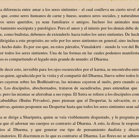
 diferencia entre amar a los seres sintientes - el cual conlleva un cierto nivel 
 que, como seres humanos de carne y hueso, seamos seres sociales, y naturalme
ros seres queridos, ya sean familiares o amigos. Incluso los animales mu
amiento sociópata y patológico. Pero el amor y el interés por los demás debe de i
e, como budistas, debemos de extenderlo hacia todos los seres sintientes. De hech
dirigidas a este propósito, no solo por los seres sintientes en general, sino incl
 hecho daño. Es por eso que, en estos párrafos, Vimalakirti - siendo la voz del 
or todos los seres sintientes. Una de las formas en las cuales podemos manifes
ntes es compartiendo el legado más grande de mundo: el Dharma.
e decir esto, invisible para los ojos oscurecidos por el karma, se encontraba entr
sa quien, agradecida por la visita y el compartir del Dharma, llueve sobre todos 
ores cayeron sobre los Bodhisattvas, las mismas cayeron al suelo, pero cuando 
n. Los discípulos, abochornados, trataron de sacudírselas, pues entendían que
. pero las mismas se aferraban a sus ropas. El Sutra se refiere a los discípulos 
kabuddhas (Budas Privados), pues piensan que el Despertar, la salvación, es a
ttvas, quienes posponen sus Despertar hasta que todos los seres sintientes sean sal
a se dirige a Shariputra, quien se veía visiblemente disgustado, y le pregunta po
a que el adornar sus cuerpos es contrario al Dharma. A esto, la diosa le respon
rios al Dharma, y que generar ese tipo de pensamiento dualista y discri
inatorios. El discrimen es lo que es contrario al Dharma. Las flores no se adhier