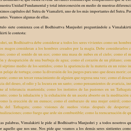
nuestra Unidad Fundamental y total interconexión en medio de nuestras diferencia
ximos capítulos del Sutra de Viamalirti, uno de los más importantes del Sutra. Pe
ntes. Veamos algunas de ellas.
ítulo siete comienza con el Bodhisattva Manjushri preguntándole a Vimalakirti,
irti le contesta:
hri, un Bodhisattva debe considerar a todos los seres vivientes como un hombre s
os magos consideran a los hombres creados por la magia. Debe considerarlos 
smo; como el sonido de un eco; como una masa de nubes en el cielo; como el 
ión y desaparición de una burbuja de agua; como el corazón de un plátano; co
 séptimo medio de los sentidos; como la apariencia de la materia en un reino i
 pelaje de tortuga; como la diversión de los juegos para uno que desea morir; c
iente; como un tercer renacimiento de alguien que regresa una vez; como el desce
cia del deseo, el odio y la locura en un santo; como pensamientos de avaricia, i
ene al tolerancia mantenida; como los instintos de las pasiones en un Tathaga
nto; como la inhalación y la exhalación de un asceta absorto en la meditación d
 como la erección de un eunuco; como el embarazo de una mujer estéril; como
a del Tathagata; como visiones de sueños vistas después de despertar
ualizaciones; como fuego que arde sin combustible; como la reencarnación de qui
as palabras, Vimalakirti le pide al Bodhisattva Manjushri y a todos nosotros qu
or aquello que nos une. Nos pide que veamos a los demás seres sintientes co