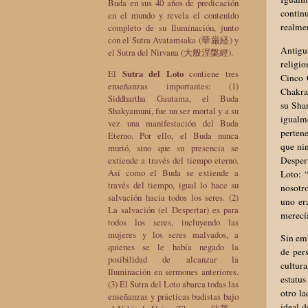
Buda en sus 40 años de predicación
contin
en el mundo y revela el contenido
realmen
completo de su Iluminación, junto
con el Sutra Avatamsaka (華厳経) y
Antigua
el Sutra del Nirvana (大般涅槃經).
religi
El
Sutra del Loto
contiene tres
Cinco 
enseñanzas importantes: (1)
Chakra
Siddhartha Gautama, el Buda
su Sha
Shakyamuni, fue un ser mortal y a su
igualm
vez una manifestación del Buda
pertene
Eterno. Por ello, el Buda nunca
que ni
murió, sino que su presencia se
Despert
extiende a través del tiempo eterno.
Así como el Buda se extiende a
Loto: 
través del tiempo, igual lo hace su
nosotro
salvación hacia todos los seres. (2)
uno er
La salvación (el Despertar) es para
merecí
todos los seres, incluyendo las
mujeres y los seres malvados, a
Sin emb
quienes se le había negado la
de pers
posibilidad de alcanzar la
cultura
Iluminación en sermones anteriores.
estatus
(3) El Sutra del Loto abarca todas las
otro la
enseñanzas y prácticas budistas bajo
ideal d