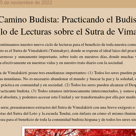
 5 de noviembre de 2022
Camino Budista: Practicando el Budi
lo de Lecturas sobre el Sutra de Vima
ntinuamos nuestro nuevo ciclo de lecturas para el beneficio de toda nuestra comu
 es el Sutra de Vimalakirti (Yuimakyo), donde se expone el ideal laico del practi
hermoso y sumamente importante, sobre todo en nuestros días, donde muchas
efectivamente en nuestras vidas y en nuestro trato diario con la sociedad.
a de Vimalakirti posee tres enseñanzas importantes: (1) Todos los seres pueden 
das mundanas. No es necesario abandonar el mundo y buscar la paz y la soledad,
 práctica en comunidad y en sociedad. (2) Todos los seres pueden alcanzar el Desp
racticante budista. (3) Todos estamos intrínsecamente interconectados, y somos
d absoluta, y podemos accesar esta Unidad y ser transformados por ella por medio 
 serie, presentaremos extractos del Sutra de Vimalakirti con una breve exégesis o
as del Sutra del Loto y la escuela Tendai, con énfasis en cómo el mismo ilumina
ea para el beneficio de toda la comunidad budista hispana y de todos los seres sin