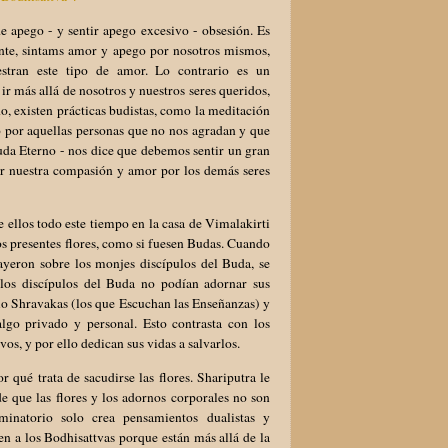
de apego - y sentir apego excesivo - obsesión. Es
nte, sintams amor y apego por nosotros mismos,
estran este tipo de amor. Lo contrario es un
r más allá de nosotros y nuestros seres queridos,
o, existen prácticas budistas, como la meditación
uso por aquellas personas que no nos agradan y que
Buda Eterno - nos dice que debemos sentir un gran
tar nuestra compasión y amor por los demás seres
e ellos todo este tiempo en la casa de Vimalakirti
los presentes flores, como si fuesen Budas. Cuando
cayeron sobre los monjes discípulos del Buda, se
 los discípulos del Buda no podían adornar sus
como Shravakas (los que Escuchan las Enseñanzas) y
lgo privado y personal. Esto contrasta con los
vos, y por ello dedican sus vidas a salvarlos.
r qué trata de sacudirse las flores. Shariputra le
de que las flores y los adornos corporales no son
minatorio solo crea pensamientos dualistas y
en a los Bodhisattvas porque están más allá de la