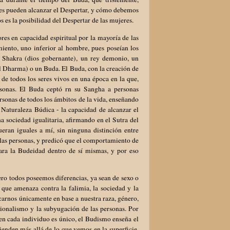
nes pueden alcanzar el Despertar, y cómo debemos
es la posibilidad del Despertar de las mujeres.
es en capacidad espiritual por la mayoría de las
miento, uno inferior al hombre, pues poseían los
 Shakra (dios gobernante), un rey demonio, un
 Dharma) o un Buda. El Buda, con la creación de
de todos los seres vivos en una época en la que,
ersonas. El Buda ceptó rn su Sangha a personas
rsonas de todos los ámbitos de la vida, enseñando
Naturaleza Búdica - la capacidad de alcanzar el
 sociedad igualitaria, afirmando en el Sutra del
ueran iguales a mí, sin ninguna distinción entre
 las personas, y predicó que el comportamiento de
para la Budeidad dentro de sí mismas, y por eso
ero todos poseemos diferencias, ya sean de sexo o
 que amenaza contra la falimia, la sociedad y la
arnos únicamente en base a nuestra raza, género,
acionalismo y la subyugación de las personas. Por
ien cada individuo es único, el Budismo enseña el
ienden más allá de lo que vemos en la superficie.