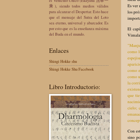
el Vehículo Único (Ekayana 法華一
Es ver 
乘), siendo todos medios válidos
para alcanzar el Despertar. Esto hace
los pró
que el mensaje del Sutra del Loto
importa
sea eterno, universal y abarcador. Es
por esto que es la enseñanza máxima
El cap
del Buda en el mundo.
Vimalak
"Manjus
Enlaces
como l
espeji
Shingi Hokke shu
aparic
Shingi Hokke Shu Facebook
como el
como un
la corr
Libro Introductorio:
existen
que ti
nacimie
cielo;
emanad
concept
Con est
sino p