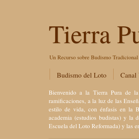
Tierra P
Un Recurso sobre Budismo Tradicional 
Budismo del Loto
Canal
Bienvenido a la Tierra Pura de
ramificaciones, a la luz de las Ens
estilo de vida, con énfasis en la 
academia (estudios budistas) y la 
Escuela del Loto Reformada) y las 