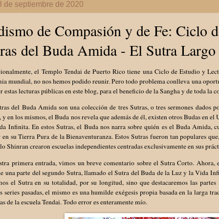
8 de septiembre de 2020
ismo de Compasión y de Fe: Ciclo de
ras del Buda Amida - El Sutra Largo 
ionalmente, el Templo Tendai de Puerto Rico tiene una Ciclo de Estudio y Lect
a mundial, no nos hemos podido reunir. Pero todo problema conlleva una oportun
r estas lecturas públicas en este blog, para el beneficio de la Sangha y de toda l
tras del Buda Amida son una colección de tres Sutras, o tres sermones dados p
y en los mismos, el Buda nos revela que además de él, existen otros Budas en el
da Infinita. En estos Sutras, el Buda nos narra sobre quién es el Buda Amida, c
r en su Tierra Pura de la Bienaventuranza. Estos Sutras fueron tan populares q
lo Shinran crearon escuelas independientes centradas exclusivamente en sus prác
stra primera entrada, vimos un breve comentario sobre el Sutra Corto. Ahora, e
e una parte del segundo Sutra, llamado el Sutra del Buda de la Luz y la Vida In
mos el Sutra en su totalidad, por su longitud, sino que destacaremos las parte
s series pasadas, el mismo es una humilde exégesis propia basada en la larga tr
as de la escuela Tendai. Todo error es enteramente mío.