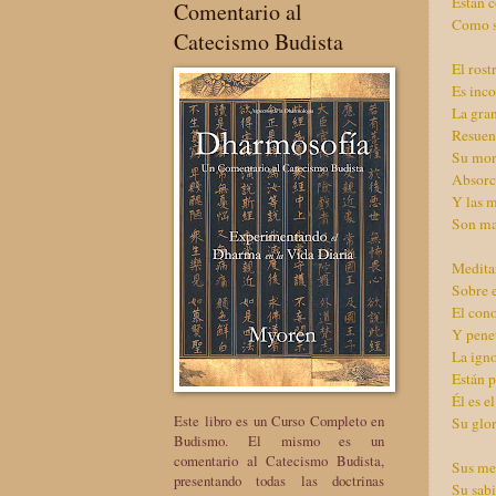
Están 
Comentario al
Como s
Catecismo Budista
El rost
Es inc
La gra
Resuena
Su mora
Absorci
Y las m
Son mar
Medita
Sobre 
El con
Y penet
La igno
Están 
Él es e
Este libro es un Curso Completo en
Su glor
Budismo. El mismo es un
comentario al Catecismo Budista,
Sus mer
presentando todas las doctrinas
Su sabi