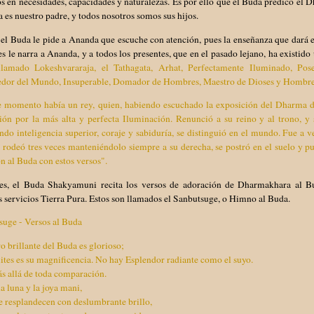
os en necesidades, capacidades y naturalezas. Es por ello que el Buda predicó e
 es nuestro padre, y todos nosotros somos sus hijos.
el Buda le pide a Ananda que escuche con atención, pues la enseñanza que dará 
s le narra a Ananda, y a todos los presentes, que en el pasado lejano, ha existid
lamado Lokeshvararaja, el Tathagata, Arhat, Perfectamente Iluminado, Pose
dor del Mundo, Insuperable, Domador de Hombres, Maestro de Dioses y Hombre
e momento había un rey, quien, habiendo escuchado la exposición del Dharma de
ción por la más alta y perfecta Iluminación. Renunció a su reino y al trono, 
do inteligencia superior, coraje y sabiduría, se distinguió en el mundo. Fue a ve
o rodeó tres veces manteniéndolo siempre a su derecha, se postró en el suelo y p
n al Buda con estos versos".
es, el Buda Shakyamuni recita los versos de adoración de Dharmakhara al Bud
servicios Tierra Pura. Estos son llamados el Sanbutsuge, o Himno al Buda.
suge - Versos al Buda
ro brillante del Buda es glorioso;
ites es su magnificencia. No hay Esplendor radiante como el suyo.
s allá de toda comparación.
 la luna y la joya mani,
 resplandecen con deslumbrante brillo,