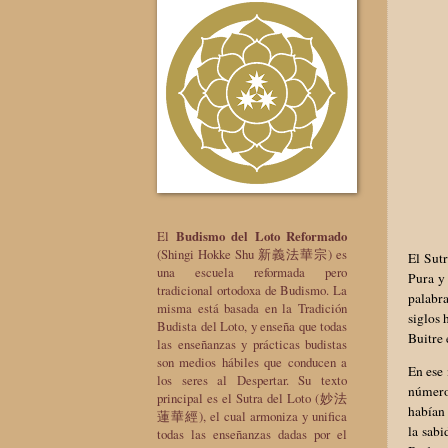
El
Budismo del Loto Reformado
(Shingi Hokke Shu 新義法華宗) es
El Sutr
una escuela reformada pero
Pura y 
tradicional ortodoxa de Budismo. La
palabr
misma está basada en la Tradición
siglos 
Budista del Loto, y enseña que todas
Buitre 
las enseñanzas y prácticas budistas
son medios hábiles que conducen a
En ese 
los seres al Despertar. Su texto
número 
principal es el Sutra del Loto (妙法
habían 
蓮華經), el cual armoniza y unifica
la sabi
todas las enseñanzas dadas por el