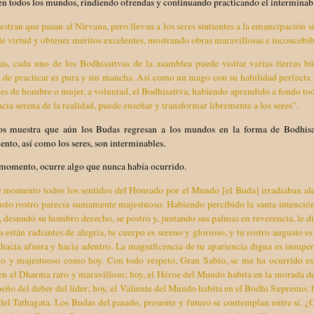
en todos los mundos, rindiendo ofrendas y continuando practicando el interminab
tran que pasan al Nirvana, pero llevan a los seres sintientes a la emancipación si
de virtud y obtener méritos excelentes, mostrando obras maravillosas e inconcebib
s, cada uno de los Bodhisattvas de la asamblea puede visitar varias tierras b
de practicar es pura y sin mancha. Así como un mago con su habilidad perfecta p
es de hombre o mujer, a voluntad, el Bodhisattva, habiendo aprendido a fondo t
cia serena de la realidad, puede enseñar y transformar libremente a los seres".
os muestra que aún los Budas regresan a los mundos en la forma de Bodhisattv
ento, así como los seres, son interminables.
 momento, ocurre algo que nunca había ocurrido.
 momento todos los sentidos del Honrado por el Mundo [el Buda] irradiaban aleg
usto rostro parecía sumamente majestuoso. Habiendo percibido la santa intenció
, desnudó su hombro derecho, se postró y, juntando sus palmas en reverencia, le d
s están radiantes de alegría, tu cuerpo es sereno y glorioso, y tu rostro augusto 
 hacia afuera y hacia adentro. La magnificencia de tu apariencia digna es insuper
io y majestuoso como hoy. Con todo respeto, Gran Sabio, se me ha ocurrido e
en el Dharma raro y maravilloso; hoy, el Héroe del Mundo habita en la morada de
ño del deber del líder; hoy, el Valiente del Mundo habita en el Bodhi Supremo; h
del Tathagata. Los Budas del pasado, presente y futuro se contemplan entre sí.