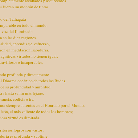
completamente atenuados y oscurecidos
i fueran un montón de tintas
ro del Tathagata
omparable en todo el mundo.
n voz del Iluminado
 en las diez regiones.
lidad, aprendizaje, esfuerzo,
ón en meditación, sabiduría.
agníficas virtudes no tienen igual;
avillosos e insuperables.
ndo profunda y directamente
el Dharma oceánico de todos los Budas.
oce su profundidad y amplitud
ra hasta su fin más lejano.
rancia, codicia e ira
para siempre ausentes en el Honrado por el Mundo.
l león, el más valiente de todos los hombres;
iosa virtud es ilimitada.
itorios logros son vastos;
duría es profunda y sublime.