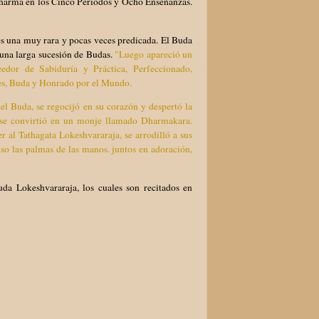
l Dharma en los Cinco Periodos y Ocho Enseñanzas.
es una muy rara y pocas veces predicada. El Buda
o una larga sucesión de Budas.
"Luego apareció un
edor de Sabiduría y Práctica, Perfeccionado,
s, Buda y Honrado por el Mundo.
l Buda, se regocijó en su corazón y despertó la
y se convirtió en un monje llamado Dharmakara.
r al Tathagata Lokeshvararaja, se arrodilló a sus
uso las palmas de las manos. juntos en adoración,
a Lokeshvararaja, los cuales son recitados en