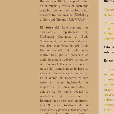
Budas 
Buda en sus 40 años de predicación
en el mundo y revela el contenido
"Demues
completo de su Iluminación, junto
raíces 
con el Sutra Avatamsaka (華厳経) y
el Sutra del Nirvana (大般涅槃經).
"Ademá
El
Sutra del Loto
contiene tres
manera 
enseñanzas importantes: (1)
imágen
Siddhartha Gautama, el Buda
concien
Shakyamuni, fue un ser mortal y a su
vez una manifestación del Buda
Esto n
Eterno. Por ello, el Buda nunca
sufrimi
murió, sino que su presencia se
extiende a través del tiempo eterno.
En ese
Así como el Buda se extiende a
través del tiempo, igual lo hace su
"En ese
salvación hacia todos los seres. (2)
su aug
La salvación (el Despertar) es para
asiento
todos los seres, incluyendo las
sentido
mujeres y los seres malvados, a
irradia
quienes se le había negado la
soberb
posibilidad de alcanzar la
habita 
Iluminación en sermones anteriores.
desempe
(3) El Sutra del Loto abarca todas las
virtud 
enseñanzas y prácticas budistas bajo