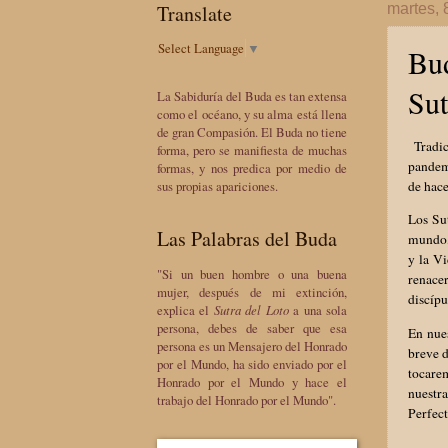
Translate
martes, 
Select Language
▼
Bud
Sut
La Sabiduría del Buda es tan extensa
como el océano, y su alma está llena
de gran Compasión. El Buda no tiene
Tradic
forma, pero se manifiesta de muchas
pandemi
formas, y nos predica por medio de
de hace
sus propias apariciones.
Los Su
Las Palabras del Buda
mundo, 
y la Vi
"Si un buen hombre o una buena
renace
mujer, después de mi extinción,
discípu
explica el
Sutra del Loto
a una sola
persona, debes de saber que esa
En nue
persona es un Mensajero del Honrado
breve d
por el Mundo, ha sido enviado por el
tocare
Honrado por el Mundo y hace el
nuestra
trabajo del Honrado por el Mundo".
Perfect