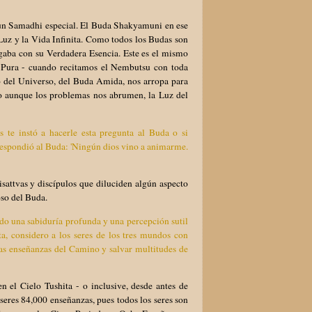
un Samadhi especial. El Buda Shakyamuni en ese
Luz y la Vida Infinita. Como todos los Budas son
ba con su Verdadera Esencia. Este es el mismo
a Pura - cuando recitamos el Nembutsu con toda
 del Universo, del Buda Amida, nos arropa para
o aunque los problemas nos abrumen, la Luz del
te instó a hacerle esta pregunta al Buda o si
 respondió al Buda: 'Ningún dios vino a animarme.
sattvas y discípulos que diluciden algún aspecto
so del Buda.
do una sabiduría profunda y una percepción sutil
a, considero a los seres de los tres mundos con
las enseñanzas del Camino y salvar multitudes de
 el Cielo Tushita - o inclusive, desde antes de
seres 84,000 enseñanzas, pues todos los seres son