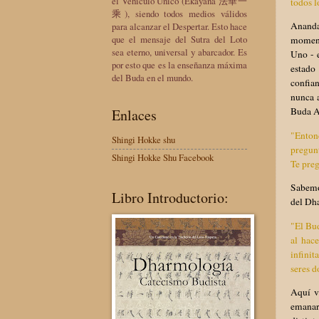
el Vehículo Único (Ekayana 法華一
todos l
乘), siendo todos medios válidos
Ananda
para alcanzar el Despertar. Esto hace
que el mensaje del Sutra del Loto
moment
sea eterno, universal y abarcador. Es
Uno - 
por esto que es la enseñanza máxima
estado
del Buda en el mundo.
confia
nunca 
Buda A
Enlaces
"Enton
Shingi Hokke shu
pregunt
Shingi Hokke Shu Facebook
Te preg
Sabemo
Libro Introductorio:
del Dh
"El Bu
al hac
infini
seres d
Aquí v
emanar 