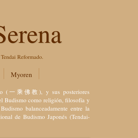
Serena
e Tendai Reformado.
Myoren
dismo (一乘佛教), y sus posteriores
l Budismo como religión, filosofía y
el Budismo balanceadamente entre la
icional de Budismo Japonés (Tendai-