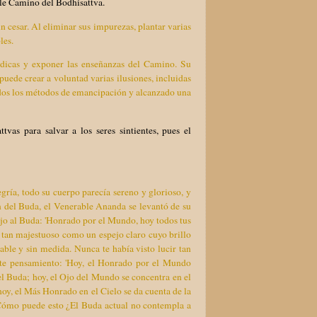
le Camino del Bodhisattva.
n cesar. Al eliminar sus impurezas, plantar varias
les.
údicas y exponer las enseñanzas del Camino. Su
uede crear a voluntad varias ilusiones, incluidas
odos los métodos de emancipación y alcanzado una
as para salvar a los seres sintientes, pues el
ría, todo su cuerpo parecía sereno y glorioso, y
n del Buda, el Venerable Ananda se levantó de su
ijo al Buda: 'Honrado por el Mundo, hoy todos tus
es tan majestuoso como un espejo claro cuyo brillo
able y sin medida. Nunca te había visto lucir tan
ste pensamiento: 'Hoy, el Honrado por el Mundo
l Buda; hoy, el Ojo del Mundo se concentra en el
oy, el Más Honrado en el Cielo se da cuenta de la
 ¿Cómo puede esto ¿El Buda actual no contempla a