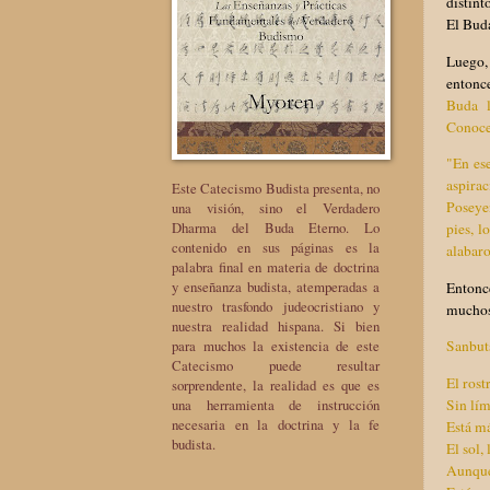
distint
El Buda
Luego, 
entonce
Buda l
Conoce
"En es
aspira
Este Catecismo Budista presenta, no
Poseyen
una visión, sino el Verdadero
Dharma del Buda Eterno. Lo
pies, l
contenido en sus páginas es la
alabaro
palabra final en materia de doctrina
y enseñanza budista, atemperadas a
Entonc
nuestro trasfondo judeocristiano y
muchos 
nuestra realidad hispana. Si bien
para muchos la existencia de este
Sanbut
Catecismo puede resultar
El rost
sorprendente, la realidad es que es
una herramienta de instrucción
Sin lím
necesaria en la doctrina y la fe
Está má
budista.
El sol,
Aunque