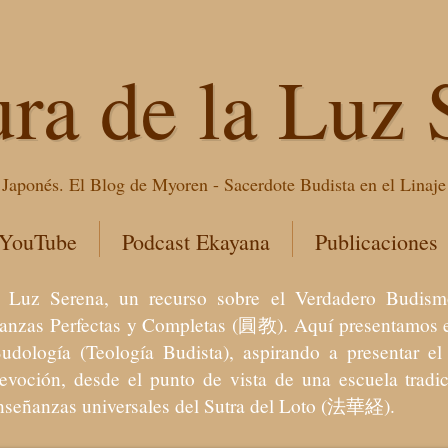
ura de la Luz 
Japonés. El Blog de Myoren - Sacerdote Budista en el Linaj
 YouTube
Podcast Ekayana
Publicaciones
 la Luz Serena, un recurso sobre el Verdadero Bu
eñanzas Perfectas y Completas (圓教). Aquí presentamos e
Budología (Teología Budista), aspirando a presentar 
devoción, desde el punto de vista de una escuela trad
enseñanzas universales del Sutra del Loto (法華経).