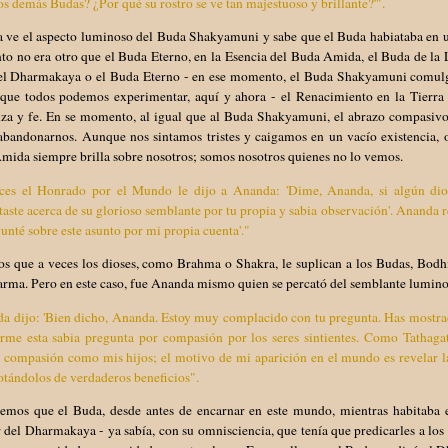
os demás Budas? ¿Por qué su rostro se ve tan majestuoso y brillante?'".
 ve el aspecto luminoso del Buda Shakyamuni y sabe que el Buda habiataba en 
o no era otro que el Buda Eterno, en la Esencia del Buda Amida, el Buda de la 
el Dharmakaya o el Buda Eterno - en ese momento, el Buda Shakyamuni comulga
 que todos podemos experimentar, aquí y ahora - el Renacimiento en la Tierr
nza y fe. En se momento, al igual que al Buda Shakyamuni, el abrazo compasivo
abandonarnos. Aunque nos sintamos tristes y caigamos en un vacío existencia, 
mida siempre brilla sobre nosotros; somos nosotros quienes no lo vemos.
ces el Honrado por el Mundo le dijo a Ananda: 'Dime, Ananda, si algún dios 
aste acerca de su glorioso semblante por tu propia y sabia observación'. Ananda
unté sobre este asunto por mi propia cuenta'."
s que a veces los dioses, como Brahma o Shakra, le suplican a los Budas, Bodhi
arma. Pero en este caso, fue Ananda mismo quien se percató del semblante lumino
da dijo: 'Bien dicho, Ananda. Estoy muy complacido con tu pregunta. Has mostra
erme esta sabia pregunta por compasión por los seres sintientes. Como Tathagat
ta compasión como mis hijos; el motivo de mi aparición en el mundo es revelar 
otándolos de verdaderos beneficios".
emos que el Buda, desde antes de encarnar en este mundo, mientras habitaba en
del Dharmakaya - ya sabía, con su omnisciencia, que tenía que predicarles a los 