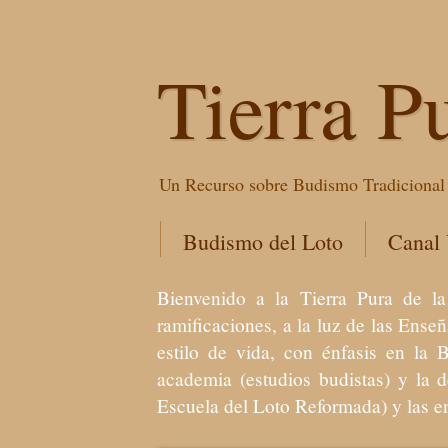
Tierra P
Un Recurso sobre Budismo Tradicional 
Budismo del Loto
Canal
Bienvenido a la Tierra Pura de
ramificaciones, a la luz de las Ens
estilo de vida, con énfasis en la 
academia (estudios budistas) y la 
Escuela del Loto Reformada) y las 