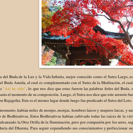
a del Buda de la Luz y la Vida Infinita, mejor conocido como el Sutra Largo, es 
el Buda Amida, el cual es complementado con el Sutra de la Meditación, el cual
as
"Así he oído"
, lo que nos dice que estas fueron las palabras fieles del Buda
hasta el momento de su composición. Luego, el Sutra nos dice que este sermón fu
en Rajagriha. Este es el mismo lugar donde luego fue predicado el Sutra del Loto
momento, habían miles de monjes, monjas, hombres laicos y mujeres laicas, y una
de Bodhisattvas. Estos Bodhisattvas habían cultivado todas las raíces de la vir
alcanzado la Otra Orilla de la Iluminación, pero por compasión por los seres, se
duría del Dharma. Para seguir expendiendo sus conocimientos y perfeccionar sus 