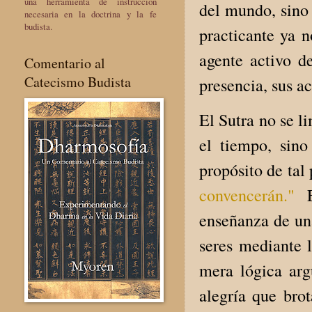
una herramienta de instrucción
del mundo, sino 
necesaria en la doctrina y la fe
budista.
practicante ya 
agente activo d
Comentario al
Catecismo Budista
presencia, sus a
El Sutra no se l
el tiempo, sin
propósito de tal
convencerán."
enseñanza de un
seres mediante l
mera lógica arg
alegría que bro