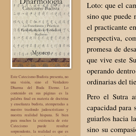
Loto: que el cam
sino que puede 
el practicante 
perspectiva, co
promesa de desar
que vive este S
operando dentro
Este Catecismo Budista presenta, no
ordinarias del ti
una visión, sino el Verdadero
Dharma del Buda Eterno. Lo
contenido en sus páginas es la
Pero el Sutra a
palabra final en materia de doctrina
y enseñanza budista, atemperadas a
capacidad para s
nuestro trasfondo judeocristiano y
nuestra realidad hispana. Si bien
guiarlos hacia l
para muchos la existencia de este
Catecismo puede resultar
sino su compasi
sorprendente, la realidad es que es