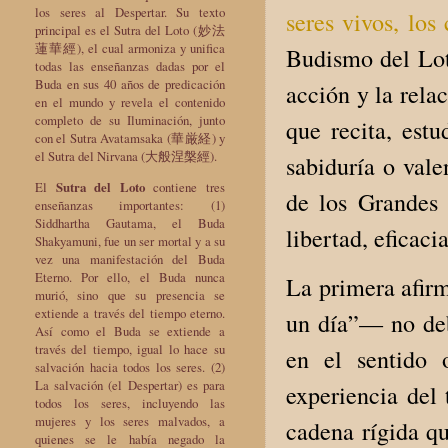
los seres al Despertar. Su texto
seres vivos, los
principal es el Sutra del Loto (妙法
蓮華經), el cual armoniza y unifica
Budismo del Lot
todas las enseñanzas dadas por el
Buda en sus 40 años de predicación
acción y la rela
en el mundo y revela el contenido
completo de su Iluminación, junto
que recita, estu
con el Sutra Avatamsaka (華厳経) y
el Sutra del Nirvana (大般涅槃經).
sabiduría o vale
El
Sutra del Loto
contiene tres
de los Grandes 
enseñanzas importantes: (1)
Siddhartha Gautama, el Buda
libertad, eficac
Shakyamuni, fue un ser mortal y a su
vez una manifestación del Buda
Eterno. Por ello, el Buda nunca
La primera afirm
murió, sino que su presencia se
extiende a través del tiempo eterno.
un día”— no deb
Así como el Buda se extiende a
través del tiempo, igual lo hace su
en el sentido 
salvación hacia todos los seres. (2)
La salvación (el Despertar) es para
experiencia del 
todos los seres, incluyendo las
mujeres y los seres malvados, a
cadena rígida qu
quienes se le había negado la