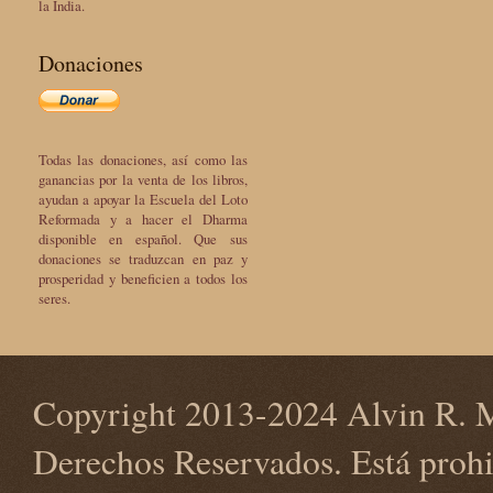
la India.
Donaciones
Todas las donaciones, así como las
ganancias por la venta de los libros,
ayudan a apoyar la Escuela del Loto
Reformada y a hacer el Dharma
disponible en español. Que sus
donaciones se traduzcan en paz y
prosperidad y beneficien a todos los
seres.
Copyright 2013-2024 Alvin R. M
Derechos Reservados. Está prohi