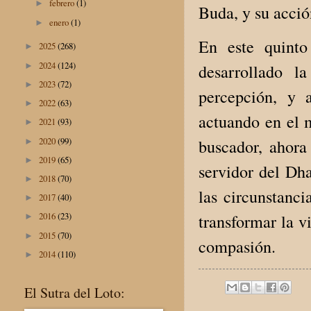
febrero
(1)
►
Buda, y su acci
enero
(1)
►
En este quinto
2025
(268)
►
2024
(124)
►
desarrollado l
2023
(72)
►
percepción, y 
2022
(63)
►
actuando en el m
2021
(93)
►
2020
(99)
buscador, ahora
►
2019
(65)
►
servidor del Dh
2018
(70)
►
las circunstanc
2017
(40)
►
2016
(23)
transformar la v
►
2015
(70)
►
compasión.
2014
(110)
►
El Sutra del Loto: