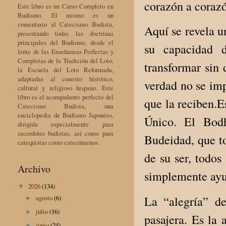
corazón a coraz
Este libro es un Curso Completo en
Budismo. El mismo es un
comentario al Catecismo Budista,
Aquí se revela u
presentando todas las doctrinas
principales del Budismo, desde el
su capacidad d
lente de las Enseñanzas Perfectas y
Completas de la Tradición del Loto,
transformar sin 
la Escuela del Loto Reformada,
adaptadas al conexto histórico,
verdad no se imp
cultural y religioso hispano. Este
libro es el acompañante perfecto del
que la reciben.E
Catecismo Budista, una
enciclopedia de Budismo Japonées,
Único. El Bodh
dirigida especialmente para
sacerdotes budistas, así como para
Budeidad, que t
catequistas como catecúmenos.
de su ser, todos
Archivo
simplemente ayud
2026
(134)
▼
La “alegría” d
agosto
(6)
►
julio
(16)
►
pasajera. Es la 
junio
(24)
►