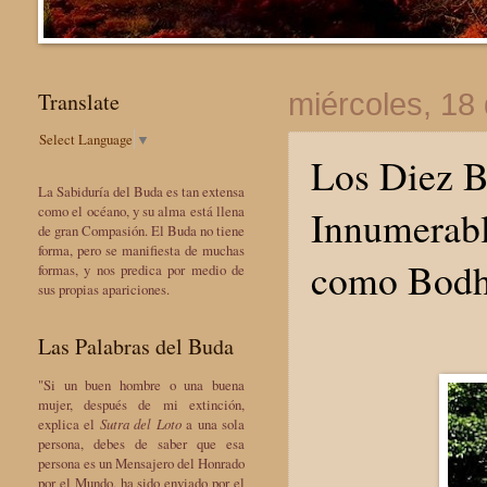
Translate
miércoles, 18
Select Language
▼
Los Diez Be
La Sabiduría del Buda es tan extensa
Innumerabl
como el océano, y su alma está llena
de gran Compasión. El Buda no tiene
forma, pero se manifiesta de muchas
como Bodh
formas, y nos predica por medio de
sus propias apariciones.
Las Palabras del Buda
"Si un buen hombre o una buena
mujer, después de mi extinción,
explica el
Sutra del Loto
a una sola
persona, debes de saber que esa
persona es un Mensajero del Honrado
por el Mundo, ha sido enviado por el