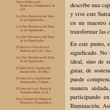
Nueva Publicación -
describe una cap
Budosofía: Fundamentos de
la F...
y vive este Sutr
Los Diez Beneficios del Sutra
de los Significados ...
en un maestro 
Los Diez Beneficios del Sutra
transformar las c
de los Significados ...
Los Diez Beneficios del Sutra
de los Significados ...
En este punto, e
El Rol de la Oración en el
Budismo del Loto - Orac...
significado. No 
Los Diez Beneficios del Sutra
ideal, sino de 
de los Significados ...
El Sutra de los Significados
guiar, de sosten
Innumerables: El Dhar...
puede comprend
El Sutra de los Significados
Innumerables: Umbral ...
manera aislad
El Sutra del Loto: Puerta al
Verdadero Buda, al Ve...
participando e
En el Umbral del Ohigan de
Primavera: Preparando e...
Iluminación. Así