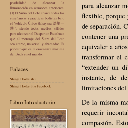
posibilidad de alcanzar la
para alcanzar me
Iluminación en sermones anteriores.
(3) El Sutra del Loto abarca todas las
flexible, porque
enseñanzas y prácticas budistas bajo
el Vehículo Único (Ekayana 法華一
de separación. C
乘), siendo todos medios válidos
para alcanzar el Despertar. Esto hace
contener una pr
que el mensaje del Sutra del Loto
sea eterno, universal y abarcador. Es
equivaler a año
por esto que es la enseñanza máxima
del Buda en el mundo.
transformar el 
“extender un dí
Enlaces
instante, de d
Shingi Hokke shu
limitaciones del
Shingi Hokke Shu Facebook
De la misma man
Libro Introductorio:
requerir incont
compasión. Esto