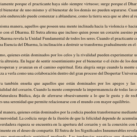
iamente porque el practicante haya sido siempre virtuoso; surge porque el Dhar
el bienestar de uno mismo y el bienestar de los demás no pueden separarse. Cua
zón endurecido puede comenzar a ablandarse, como la tierra seca que se abre al rec
isma manera, aquellos que poseen una mente inclinada hacia la violencia o hacia
to con el Dharma. El Sutra afirma que incluso quien posee un corazón asesino p
Dharma revela la Unidad Fundamental de todos los seres. Cuando el practicante 
a Esencia del Dharma, la inclinación a destruir se transforma gradualmente en el 
mo, quienes están dominados por los celos y la rivalidad pueden experimentar u
ría altruista. En lugar de sentir resentimiento por el bienestar o el éxito de los 
rosperan y avanzan en el camino espiritual. Esta alegría surge cuando la mente
a a verla como una colaboración dentro del gran proceso del Despertar Universa
ra también enseña que aquellos que están dominados por los apegos y las p
alidad del corazón. Cuando la mente comprende la impermanencia de todas las co
Naturaleza Búdica, deja de aferrarse obsesivamente a lo que le gusta y de rec
s una serenidad que permite relacionarse con el mundo con mayor equilibrio.
l manera, quienes están dominados por la codicia pueden transformarse mediante 
enerosidad. La codicia surge de la ilusión de que la felicidad depende de acumul
verdadera riqueza se encuentra en la apertura del corazón y en la conexión con 
mente en el deseo de compartir. El Sutra de los Significados Innumerables revel
r una metamorfosis espiritual profunda. Las tendencias negativas que domina