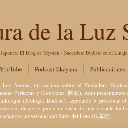
ura de la Luz 
Japonés. El Blog de Myoren - Sacerdote Budista en el Linaj
 YouTube
Podcast Ekayana
Publicaciones
 la Luz Serena, un recurso sobre el Verdadero Bu
eñanzas Perfectas y Completas (圓教). Aquí presentamos e
Budología (Teología Budista), aspirando a presentar 
devoción, desde el punto de vista de una escuela trad
enseñanzas universales del Sutra del Loto (法華経).