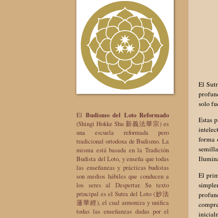
El Sut
profund
solo fu
El
Budismo del Loto Reformado
Estas 
(Shingi Hokke Shu 新義法華宗) es
intele
una escuela reformada pero
forma 
tradicional ortodoxa de Budismo. La
semill
misma está basada en la Tradición
Budista del Loto, y enseña que todas
Ilumin
las enseñanzas y prácticas budistas
El prim
son medios hábiles que conducen a
simple
los seres al Despertar. Su texto
principal es el Sutra del Loto (妙法
profun
蓮華經), el cual armoniza y unifica
compre
todas las enseñanzas dadas por el
inicia