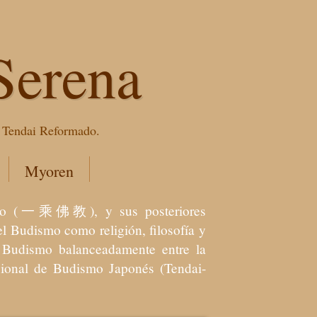
Serena
e Tendai Reformado.
Myoren
dismo (一乘佛教), y sus posteriores
l Budismo como religión, filosofía y
el Budismo balanceadamente entre la
icional de Budismo Japonés (Tendai-