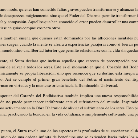
mo modo, quienes han cometido faltas graves pueden transformarse y alcanzar la i
do desaparezca mágicamente, sino que el Poder del Dharma permite transformar in
ría y compasión. Aquellos que han conocido el error pueden desarrollar una co
irse en guías compasivos para otros.
ra también enseña que quienes están dominados por las aflicciones mentales pu
ones surgen cuando la mente se aferra a experiencias pasajeras como si fueran p
l mundo, sino una libertad interior que permite relacionarse con la vida sin quedar
ente, el Sutra declara que incluso aquellos que carecen de preocupación por
ión de salvar a todos los seres. Este es el momento en que el Corazón del Bodh
nicamente su propia liberación, sino que reconoce que su destino está insepara
so. Así se cumple el primer gran beneficio del Sutra: el nacimiento del Espí
rman en virtudes y la mente se orienta hacia la Iluminación Universal.
espertar del Corazón del Bodhisattva también implica una nueva responsabilidad
ión no puede permanecer indiferente ante el sufrimiento del mundo. Inspirado
par activamente en la Obra Dhármica de aliviar el sufrimiento de los seres. Est
ma, practicando la bondad en la vida cotidiana, o simplemente cultivando una pr
.
 punto, el Sutra revela uno de los aspectos más profundos de su enseñanza: el d
 inicio de una cadena infinita de beneficios que se extienden hacia todos los s