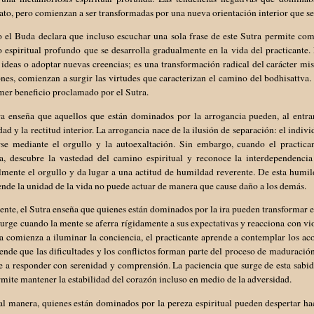
to, pero comienzan a ser transformadas por una nueva orientación interior que se 
 el Buda declara que incluso escuchar una sola frase de este Sutra permite com
 espiritual profundo que se desarrolla gradualmente en la vida del practicante.
ideas o adoptar nuevas creencias; es una transformación radical del carácter m
ones, comienzan a surgir las virtudes que caracterizan el camino del bodhisattva
mer beneficio proclamado por el Sutra.
ra enseña que aquellos que están dominados por la arrogancia pueden, al entra
ad y la rectitud interior. La arrogancia nace de la ilusión de separación: el indi
rse mediante el orgullo y la autoexaltación. Sin embargo, cuando el practic
, descubre la vastedad del camino espiritual y reconoce la interdependencia
lmente el orgullo y da lugar a una actitud de humildad reverente. De esta humi
de la unidad de la vida no puede actuar de manera que cause daño a los demás.
nte, el Sutra enseña que quienes están dominados por la ira pueden transformar est
surge cuando la mente se aferra rígidamente a sus expectativas y reacciona con vi
 comienza a iluminar la conciencia, el practicante aprende a contemplar los ac
de que las dificultades y los conflictos forman parte del proceso de maduración 
 a responder con serenidad y comprensión. La paciencia que surge de esta sabidu
mite mantener la estabilidad del corazón incluso en medio de la adversidad.
l manera, quienes están dominados por la pereza espiritual pueden despertar hac