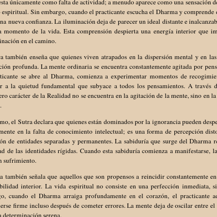
esta únicamente como falta de actividad; a menudo aparece como una sensación d
espiritual. Sin embargo, cuando el practicante escucha el Dharma y comprende qu
na nueva confianza. La iluminación deja de parecer un ideal distante e inalcanzab
a momento de la vida. Esta comprensión despierta una energía interior que im
inación en el camino.
a también enseña que quienes viven atrapados en la dispersión mental y en las 
ción profunda. La mente ordinaria se encuentra constantemente agitada por pen
cticante se abre al Dharma, comienza a experimentar momentos de recogimie
ar a la quietud fundamental que subyace a todos los pensamientos. A través de
ro carácter de la Realidad no se encuentra en la agitación de la mente, sino en l
.
o, el Sutra declara que quienes están dominados por la ignorancia pueden desper
mente en la falta de conocimiento intelectual; es una forma de percepción di
ión de entidades separadas y permanentes. La sabiduría que surge del Dharma re
d de las identidades rígidas. Cuando esta sabiduría comienza a manifestarse, l
n sufrimiento.
a también señala que aquellos que son propensos a reincidir constantemente en 
bilidad interior. La vida espiritual no consiste en una perfección inmediata, 
o, cuando el Dharma arraiga profundamente en el corazón, el practicante adq
rse firme incluso después de cometer errores. La mente deja de oscilar entre e
a determinación serena.