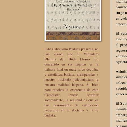
manifi
camino 
surge u
en cad
determ
El Sutr
medita
el pra
Este Catecismo Budista presenta, no
regres
una visión, sino el Verdadero
verdade
Dharma del Buda Eterno. Lo
aquieta
contenido en sus páginas es la
palabra final en materia de doctrina
Asimism
y enseñanza budista, atemperadas a
simple
nuestro trasfondo judeocristiano y
colecc
nuestra realidad hispana. Si bien
vacuida
para muchos la existencia de este
genera
Catecismo puede resultar
sorprendente, la realidad es que es
El Sutr
una herramienta de instrucción
inmuta
necesaria en la doctrina y la fe
embarg
budista.
mantene
con un