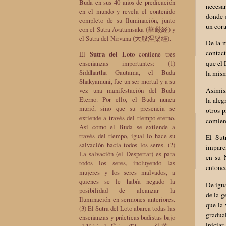
Buda en sus 40 años de predicación
necesar
en el mundo y revela el contenido
donde 
completo de su Iluminación, junto
un cora
con el Sutra Avatamsaka (華厳経) y
el Sutra del Nirvana (大般涅槃經).
De la m
contac
El
Sutra del Loto
contiene tres
enseñanzas importantes: (1)
que el 
Siddhartha Gautama, el Buda
la mism
Shakyamuni, fue un ser mortal y a su
Asimis
vez una manifestación del Buda
Eterno. Por ello, el Buda nunca
la aleg
murió, sino que su presencia se
otros p
extiende a través del tiempo eterno.
comienz
Así como el Buda se extiende a
través del tiempo, igual lo hace su
El Sut
salvación hacia todos los seres. (2)
imparci
La salvación (el Despertar) es para
en su 
todos los seres, incluyendo las
entonce
mujeres y los seres malvados, a
quienes se le había negado la
De igua
posibilidad de alcanzar la
de la g
Iluminación en sermones anteriores.
que la 
(3) El Sutra del Loto abarca todas las
gradual
enseñanzas y prácticas budistas bajo
inicia