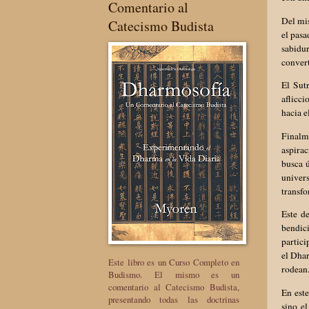
Comentario al
Del mis
Catecismo Budista
el pasa
sabidu
convert
El Sut
aflicci
hacia e
Finalm
aspirac
busca ú
univer
transfo
Este d
bendic
partici
el Dhar
Este libro es un Curso Completo en
rodean
Budismo. El mismo es un
comentario al Catecismo Budista,
En este
presentando todas las doctrinas
sino el