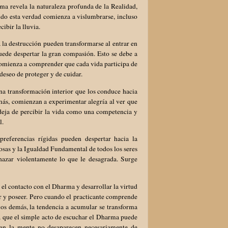
ma revela la naturaleza profunda de la Realidad,
ndo esta verdad comienza a vislumbrarse, incluso
ibir la lluvia.
 la destrucción pueden transformarse al entrar en
uede despertar la gran compasión. Esto se debe a
comienza a comprender que cada vida participa de
deseo de proteger y de cuidar.
na transformación interior que los conduce hacia
demás, comienzan a experimentar alegría al ver que
 deja de percibir la vida como una competencia y
l.
referencias rígidas pueden despertar hacia la
sas y la Igualdad Fundamental de todos los seres
hazar violentamente lo que le desagrada. Surge
el contacto con el Dharma y desarrollar la virtud
ar y poseer. Pero cuando el practicante comprende
los demás, la tendencia a acumular se transforma
a que el simple acto de escuchar el Dharma puede
ban la mente no desaparecen necesariamente de