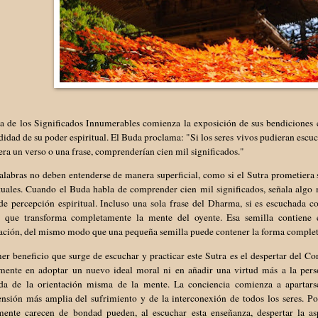
ra de los Significados Innumerables comienza la exposición de sus bendiciones 
idad de su poder espiritual. El Buda proclama: "Si los seres vivos pudieran escuc
era un verso o una frase, comprenderían cien mil significados."
palabras no deben entenderse de manera superficial, como si el Sutra prometie
ctuales. Cuando el Buda habla de comprender cien mil significados, señala alg
de percepción espiritual. Incluso una sola frase del Dharma, si es escuchada c
a que transforma completamente la mente del oyente. Esa semilla contiene 
ación, del mismo modo que una pequeña semilla puede contener la forma complet
er beneficio que surge de escuchar y practicar este Sutra es el despertar del Co
mente en adoptar un nuevo ideal moral ni en añadir una virtud más a la perso
da de la orientación misma de la mente. La conciencia comienza a apartars
nsión más amplia del sufrimiento y de la interconexión de todos los seres. Por
lmente carecen de bondad pueden, al escuchar esta enseñanza, despertar la a