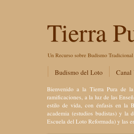
Tierra P
Un Recurso sobre Budismo Tradicional 
Budismo del Loto
Canal
Bienvenido a la Tierra Pura de
ramificaciones, a la luz de las Ens
estilo de vida, con énfasis en la 
academia (estudios budistas) y la 
Escuela del Loto Reformada) y las 