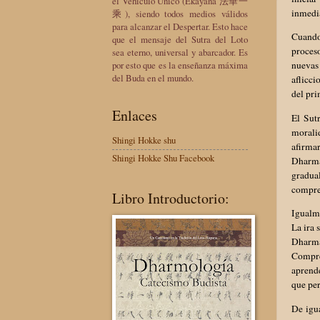
el Vehículo Único (Ekayana 法華一
inmedia
乘), siendo todos medios válidos
para alcanzar el Despertar. Esto hace
Cuando
que el mensaje del Sutra del Loto
proceso
sea eterno, universal y abarcador. Es
por esto que es la enseñanza máxima
nuevas 
del Buda en el mundo.
aflicci
del pri
Enlaces
El Sut
moralid
Shingi Hokke shu
afirma
Shingi Hokke Shu Facebook
Dharma
gradua
compren
Libro Introductorio:
Igualme
La ira 
Dharma
Compren
aprende
que per
De igua