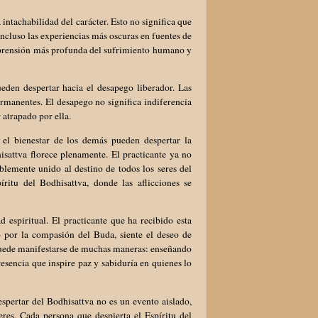
ntachabilidad del carácter. Esto no significa que
cluso las experiencias más oscuras en fuentes de
mprensión más profunda del sufrimiento humano y
eden despertar hacia el desapego liberador. Las
ermanentes. El desapego no significa indiferencia
 atrapado por ella.
 el bienestar de los demás pueden despertar la
isattva florece plenamente. El practicante ya no
blemente unido al destino de todos los seres del
ritu del Bodhisattva, donde las aflicciones se
 espiritual. El practicante que ha recibido esta
 por la compasión del Buda, siente el deseo de
o puede manifestarse de muchas maneras: enseñando
esencia que inspire paz y sabiduría en quienes lo
espertar del Bodhisattva no es un evento aislado,
eres. Cada persona que despierta el Espíritu del