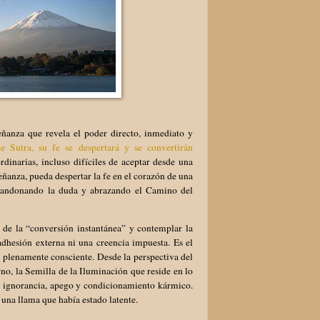
ñanza que revela el poder directo, inmediato y
e Sutra, su fe se despertará y se convertirán
rdinarias, incluso difíciles de aceptar desde una
eñanza, pueda despertar la fe en el corazón de una
abandonando la duda y abrazando el Camino del
l de la “conversión instantánea” y contemplar la
adhesión externa ni una creencia impuesta. Es el
 plenamente consciente. Desde la perspectiva del
no, la Semilla de la Iluminación que reside en lo
de ignorancia, apego y condicionamiento kármico.
 una llama que había estado latente.