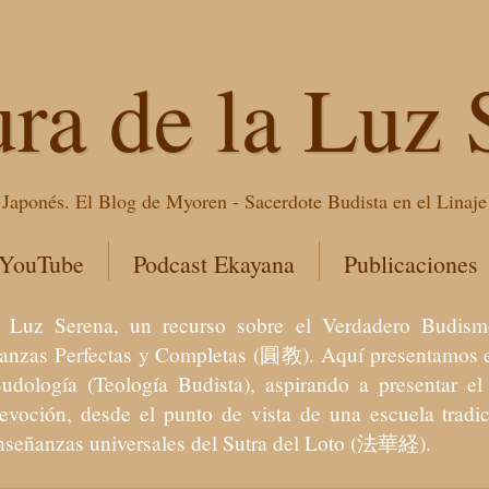
ura de la Luz 
Japonés. El Blog de Myoren - Sacerdote Budista en el Linaj
 YouTube
Podcast Ekayana
Publicaciones
 la Luz Serena, un recurso sobre el Verdadero Bu
eñanzas Perfectas y Completas (圓教). Aquí presentamos e
Budología (Teología Budista), aspirando a presentar 
devoción, desde el punto de vista de una escuela trad
enseñanzas universales del Sutra del Loto (法華経).