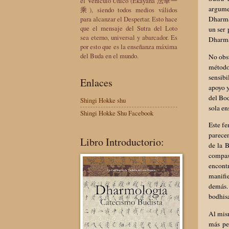
el Vehículo Único (Ekayana 法華一
argume
乘), siendo todos medios válidos
para alcanzar el Despertar. Esto hace
Dharma 
que el mensaje del Sutra del Loto
un ser 
sea eterno, universal y abarcador. Es
Dharma 
por esto que es la enseñanza máxima
del Buda en el mundo.
No obst
método
sensibi
Enlaces
apoyo y
del Bo
Shingi Hokke shu
sola en
Shingi Hokke Shu Facebook
Este f
parecen
Libro Introductorio:
de la B
compas
encont
manifie
demás.
bodhisa
Al mism
más pe