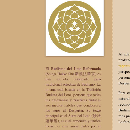
Al ade
profun
repent
El
Budismo del Loto Reformado
perspec
(Shingi Hokke Shu 新義法華宗) es
person
una escuela reformada pero
Desper
tradicional ortodoxa de Budismo. La
misma está basada en la Tradición
Para co
Budista del Loto, y enseña que todas
natural
las enseñanzas y prácticas budistas
reconoc
son medios hábiles que conducen a
Budismo
los seres al Despertar. Su texto
principal es el Sutra del Loto (妙法
más pro
蓮華經), el cual armoniza y unifica
La fe n
todas las enseñanzas dadas por el