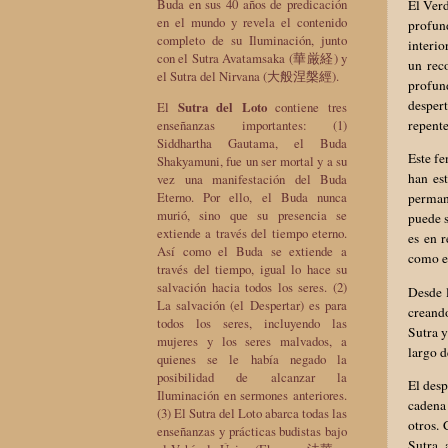
Buda en sus 40 años de predicación
El Verd
en el mundo y revela el contenido
profund
completo de su Iluminación, junto
interi
con el Sutra Avatamsaka (華厳経) y
un rec
el Sutra del Nirvana (大般涅槃經).
profund
desper
El
Sutra del Loto
contiene tres
repente
enseñanzas importantes: (1)
Siddhartha Gautama, el Buda
Este fe
Shakyamuni, fue un ser mortal y a su
han es
vez una manifestación del Buda
Eterno. Por ello, el Buda nunca
perman
murió, sino que su presencia se
puede s
extiende a través del tiempo eterno.
es en 
Así como el Buda se extiende a
como el
través del tiempo, igual lo hace su
salvación hacia todos los seres. (2)
Desde l
La salvación (el Despertar) es para
creand
todos los seres, incluyendo las
Sutra y
mujeres y los seres malvados, a
largo d
quienes se le había negado la
posibilidad de alcanzar la
El desp
Iluminación en sermones anteriores.
cadena
(3) El Sutra del Loto abarca todas las
otros. 
enseñanzas y prácticas budistas bajo
Sutra 