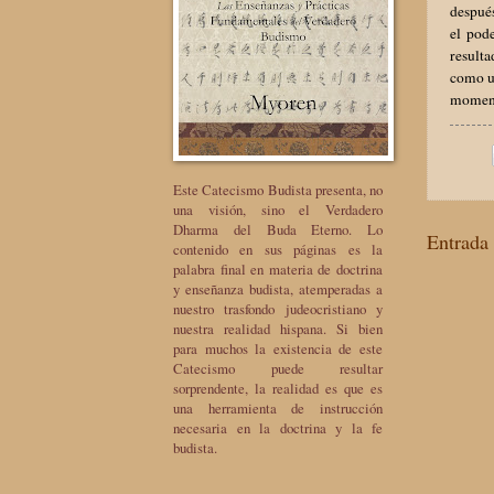
después
el pod
result
como un
momento
Este Catecismo Budista presenta, no
una visión, sino el Verdadero
Dharma del Buda Eterno. Lo
Entrada 
contenido en sus páginas es la
palabra final en materia de doctrina
y enseñanza budista, atemperadas a
nuestro trasfondo judeocristiano y
nuestra realidad hispana. Si bien
para muchos la existencia de este
Catecismo puede resultar
sorprendente, la realidad es que es
una herramienta de instrucción
necesaria en la doctrina y la fe
budista.