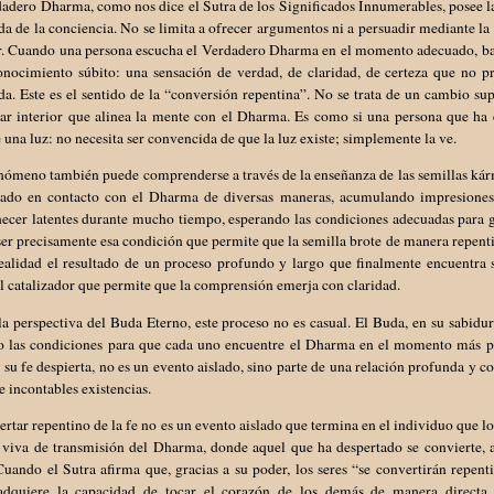
adero Dharma, como nos dice el Sutra de los Significados Innumerables, posee l
a de la conciencia. No se limita a ofrecer argumentos ni a persuadir mediante la
or. Cuando una persona escucha el Verdadero Dharma en el momento adecuado, baj
onocimiento súbito: una sensación de verdad, de claridad, de certeza que no p
a. Este es el sentido de la “conversión repentina”. No se trata de un cambio sup
tar interior que alinea la mente con el Dharma. Es como si una persona que ha
 una luz: no necesita ser convencida de que la luz existe; simplemente la ve.
nómeno también puede comprenderse a través de la enseñanza de las semillas kárm
tado en contacto con el Dharma de diversas maneras, acumulando impresiones s
ecer latentes durante mucho tiempo, esperando las condiciones adecuadas para 
er precisamente esa condición que permite que la semilla brote de manera repenti
realidad el resultado de un proceso profundo y largo que finalmente encuentr
 catalizador que permite que la comprensión emerja con claridad.
a perspectiva del Buda Eterno, este proceso no es casual. El Buda, en su sabiduría
o las condiciones para que cada uno encuentre el Dharma en el momento más pro
 su fe despierta, no es un evento aislado, sino parte de una relación profunda y 
e incontables existencias.
ertar repentino de la fe no es un evento aislado que termina en el individuo que lo
 viva de transmisión del Dharma, donde aquel que ha despertado se convierte, a
Cuando el Sutra afirma que, gracias a su poder, los seres “se convertirán repen
adquiere la capacidad de tocar el corazón de los demás de manera directa