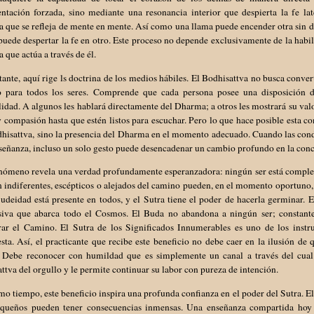
ntación forzada, sino mediante una resonancia interior que despierta la fe lat
que se refleja de mente en mente. Así como una llama puede encender otra sin di
puede despertar la fe en otro. Este proceso no depende exclusivamente de la habil
que actúa a través de él.
ante, aquí rige ls doctrina de los medios hábiles. El Bodhisattva no busca conver
 para todos los seres. Comprende que cada persona posee una disposición di
lidad. A algunos les hablará directamente del Dharma; a otros les mostrará su valor
 compasión hasta que estén listos para escuchar. Pero lo que hace posible esta c
dhisattva, sino la presencia del Dharma en el momento adecuado. Cuando las con
señanza, incluso un solo gesto puede desencadenar un cambio profundo en la conci
enómeno revela una verdad profundamente esperanzadora: ningún ser está comple
 indiferentes, escépticos o alejados del camino pueden, en el momento oportuno,
udeidad está presente en todos, y el Sutra tiene el poder de hacerla germinar. 
iva que abarca todo el Cosmos. El Buda no abandona a ningún ser; constant
rar el Camino. El Sutra de los Significados Innumerables es uno de los instru
sta. Así, el practicante que recibe este beneficio no debe caer en la ilusión de
 Debe reconocer con humildad que es simplemente un canal a través del cual
ttva del orgullo y le permite continuar su labor con pureza de intención.
o tiempo, este beneficio inspira una profunda confianza en el poder del Sutra. E
queños pueden tener consecuencias inmensas. Una enseñanza compartida hoy 