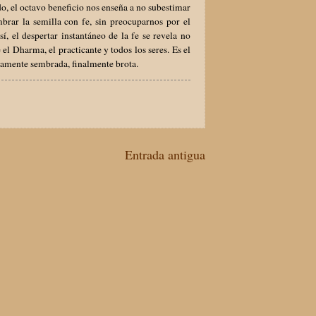
o, el octavo beneficio nos enseña a no subestimar
brar la semilla con fe, sin preocuparnos por el
 el despertar instantáneo de la fe se revela no
l Dharma, el practicante y todos los seres. Es el
gamente sembrada, finalmente brota.
Entrada antigua