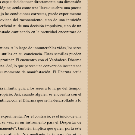
a capacidad de tocar directamente esta dimensión
 lógica; actúa como una llave que abre una puerta
o las condiciones correctas, puede experimentar
roviene del razonamiento, sino de una intuición
erficial ni de una decisión impulsiva, sino de un
 estado caminando en la oscuridad encontrara de
icas. A lo largo de innumerables vidas, los seres
utiles en su conciencia. Estas semillas pueden
germinar. El encuentro con el Verdadero Dharma
na. Así, lo que parece una conversión instantánea
a su momento de manifestación. El Dharma actúa
 infinita, guía a los seres a lo largo del tiempo,
picio. Así, cuando alguien se encuentra con el
continua con el Dharma que se ha desarrollado a lo
 experimenta. Por el contrario, es el inicio de una
 su vez, en un instrumento para el Despertar de
tinamente”, también implica que quien porta este
 y profunda. No mediante la imposición ni la