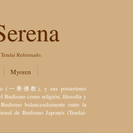
Serena
e Tendai Reformado.
Myoren
dismo (一乘佛教), y sus posteriores
l Budismo como religión, filosofía y
el Budismo balanceadamente entre la
icional de Budismo Japonés (Tendai-