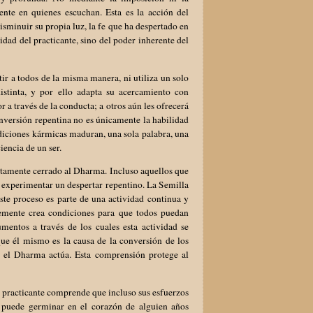
ente en quienes escuchan. Esta es la acción del
sminuir su propia luz, la fe que ha despertado en
idad del practicante, sino del poder inherente del
tir a todos de la misma manera, ni utiliza un solo
stinta, y por ello adapta su acercamiento con
 a través de la conducta; a otros aún les ofrecerá
onversión repentina no es únicamente la habilidad
diciones kármicas maduran, una sola palabra, una
encia de un ser.
tamente cerrado al Dharma. Incluso aquellos que
 experimentar un despertar repentino. La Semilla
Este proceso es parte de una actividad continua y
emente crea condiciones para que todos puedan
mentos a través de los cuales esta actividad se
 que él mismo es la causa de la conversión de los
 el Dharma actúa. Esta comprensión protege al
l practicante comprende que incluso sus esfuerzos
puede germinar en el corazón de alguien años