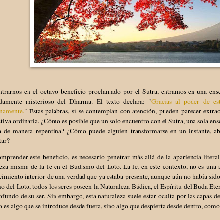
ntrarnos en el octavo beneficio proclamado por el Sutra, entramos en una ense
damente misterioso del Dharma. El texto declara: "
Gracias al poder de est
inamente.
" Estas palabras, si se contemplan con atención, pueden parecer extrao
tiva ordinaria. ¿Cómo es posible que un solo encuentro con el Sutra, una sola ens
a de manera repentina? ¿Cómo puede alguien transformarse en un instante, 
tar?
mprender este beneficio, es necesario penetrar más allá de la apariencia litera
eza misma de la fe en el Budismo del Loto. La fe, en este contexto, no es una 
imiento interior de una verdad que ya estaba presente, aunque aún no había sido
 del Loto, todos los seres poseen la Naturaleza Búdica, el Espíritu del Buda Eter
fundo de su ser. Sin embargo, esta naturaleza suele estar oculta por las capas 
o es algo que se introduce desde fuera, sino algo que despierta desde dentro, como