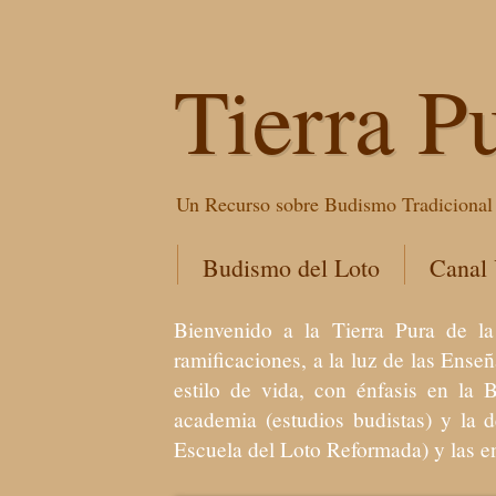
Tierra P
Un Recurso sobre Budismo Tradicional 
Budismo del Loto
Canal
Bienvenido a la Tierra Pura de
ramificaciones, a la luz de las Ens
estilo de vida, con énfasis en la 
academia (estudios budistas) y la 
Escuela del Loto Reformada) y las 