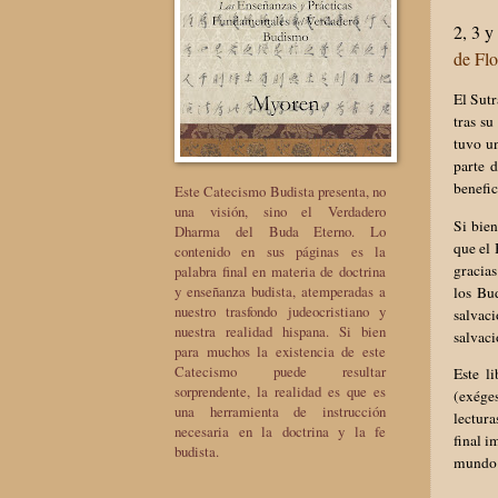
2, 3 y
de Flo
El Sutr
tras su
tuvo un
parte 
benefic
Este Catecismo Budista presenta, no
una visión, sino el Verdadero
Si bien
Dharma del Buda Eterno. Lo
que el
contenido en sus páginas es la
gracias
palabra final en materia de doctrina
y enseñanza budista, atemperadas a
los Bu
nuestro trasfondo judeocristiano y
salvaci
nuestra realidad hispana. Si bien
salvaci
para muchos la existencia de este
Catecismo puede resultar
Este l
sorprendente, la realidad es que es
(exéges
una herramienta de instrucción
lectura
necesaria en la doctrina y la fe
final i
budista.
mundo