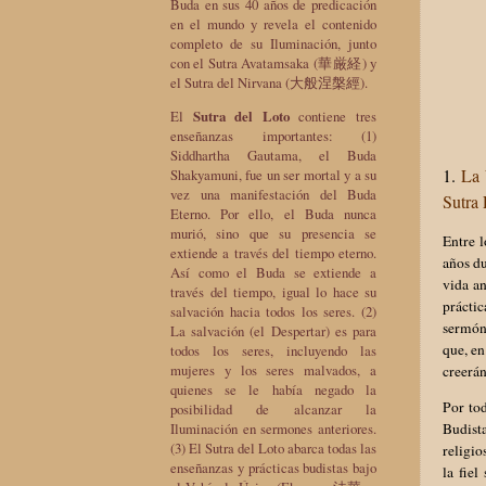
Buda en sus 40 años de predicación
en el mundo y revela el contenido
completo de su Iluminación, junto
con el Sutra Avatamsaka (華厳経) y
el Sutra del Nirvana (大般涅槃經).
El
Sutra del Loto
contiene tres
enseñanzas importantes: (1)
Siddhartha Gautama, el Buda
1.
La 
Shakyamuni, fue un ser mortal y a su
vez una manifestación del Buda
Sutra 
Eterno. Por ello, el Buda nunca
murió, sino que su presencia se
Entre 
extiende a través del tiempo eterno.
años du
Así como el Buda se extiende a
vida a
través del tiempo, igual lo hace su
práctic
salvación hacia todos los seres. (2)
sermón
La salvación (el Despertar) es para
que, en
todos los seres, incluyendo las
mujeres y los seres malvados, a
creerán
quienes se le había negado la
Por tod
posibilidad de alcanzar la
Iluminación en sermones anteriores.
Budist
(3) El Sutra del Loto abarca todas las
religio
enseñanzas y prácticas budistas bajo
la fie