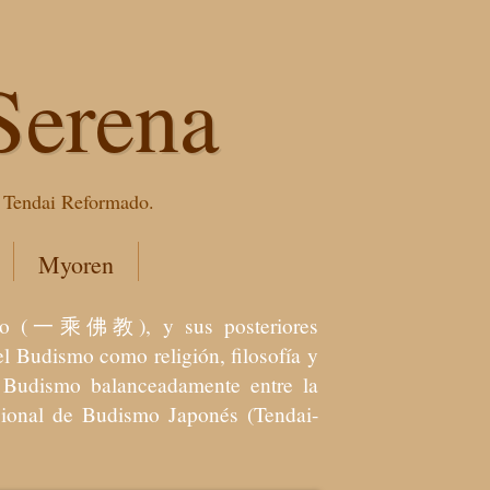
Serena
e Tendai Reformado.
Myoren
dismo (一乘佛教), y sus posteriores
l Budismo como religión, filosofía y
el Budismo balanceadamente entre la
icional de Budismo Japonés (Tendai-