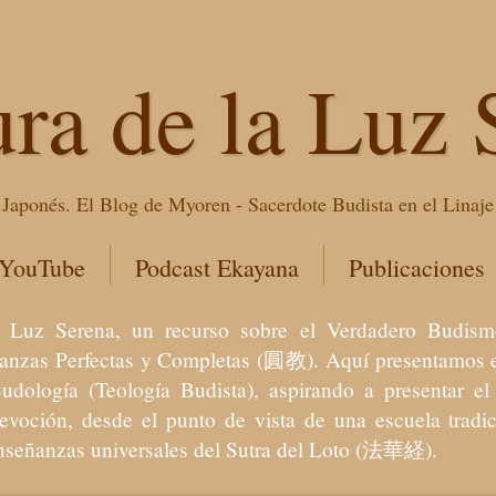
ura de la Luz 
Japonés. El Blog de Myoren - Sacerdote Budista en el Linaj
 YouTube
Podcast Ekayana
Publicaciones
 la Luz Serena, un recurso sobre el Verdadero Bu
eñanzas Perfectas y Completas (圓教). Aquí presentamos e
Budología (Teología Budista), aspirando a presentar 
devoción, desde el punto de vista de una escuela trad
enseñanzas universales del Sutra del Loto (法華経).