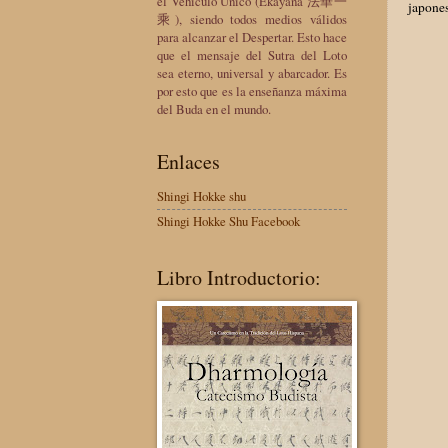
el Vehículo Único (Ekayana 法華一
japones
乘), siendo todos medios válidos
para alcanzar el Despertar. Esto hace
que el mensaje del Sutra del Loto
sea eterno, universal y abarcador. Es
por esto que es la enseñanza máxima
del Buda en el mundo.
Enlaces
Shingi Hokke shu
Shingi Hokke Shu Facebook
Libro Introductorio: