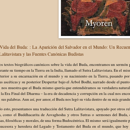
Vida del Buda: : La Aparición del Salvador en el Mundo: Un Recuen
Lalitavistara y las Fuentes Canónicas Budistas
los textos biográficos canónicos sobre la vida del Buda, encontramos un sermó
rante su tiempo en la Tierra en la India, llamado el Sutra Lalitavistara. En el mis
nterior a su encarnación en el mundo y su nacimiento en la Tierra, pasando por
as ascéticas y su posterior Despertar bajo el Árbol Bodhi, narrado desde el punto
 nos muestra que el Buda mismo quería que entendiéramos su verdadera naturale
 la Era Final del Dharma – la era de decadencia y corrupción en la cual nos enco
 sus palabras. Aun así, por amor, el Buda nos legó su vida dentro de su más grand
o esto, presentamos una traducción del Sutra Lalitavistara, apoyado por otros r
a, como el Buddhacarita de Asvaghosha y otros Sutras o sermones del Buda, 
sas, filosóficas y morales, de una forma Budocéntrica. El mismo será igualmente p
l sucesora y heredera del Legado y Testamento del Buda en el mundo, que hoy s