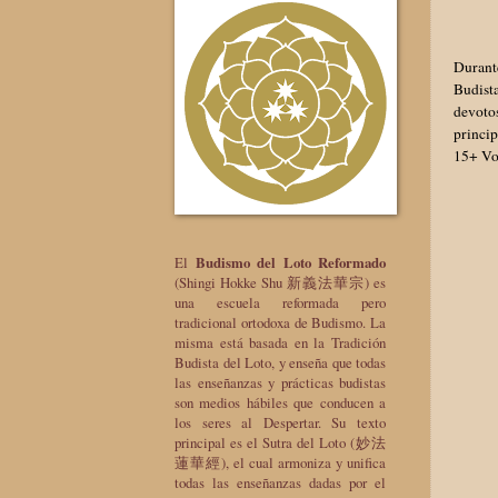
Durant
Budist
devoto
princi
15+ Vo
El
Budismo del Loto Reformado
(Shingi Hokke Shu 新義法華宗) es
una escuela reformada pero
tradicional ortodoxa de Budismo. La
misma está basada en la Tradición
Budista del Loto, y enseña que todas
las enseñanzas y prácticas budistas
son medios hábiles que conducen a
los seres al Despertar. Su texto
principal es el Sutra del Loto (妙法
蓮華經), el cual armoniza y unifica
todas las enseñanzas dadas por el