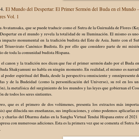
 4.
El Mundo del Despertar: El Primer Sermón del Buda en el Mundo –
res Vol. 1
a Avatamsaka, que se puede traducir como el Sutra de la Guirnalda de Flores (K
 Despertar en el mundo y revela la totalidad de su Iluminación. El mismo es uno
 impacto monumental en la tradición budista del Este de Asia. Junto con el Sutr
del Triunvirato Canónico Budista. Es por ello que considero parte de mi misió
io de toda la comunidad budista Hispana.
 el canon y la tradición nos dicen que fue el primer sermón dado por el Buda en
 Buda Shakyamuni no habla en ningún momento. En realidad, el mismo es narrado
 al poder espiritual del Buda, desde la perspectiva omnisciente y omnipresente 
das y de la Budeidad (como la personificación del Universo), su rol en los un
ón), la metafísica del surgimiento de los mundos y las leyes que gobiernan el Cos
ón de todos los seres sintientes.
ibro, que es el primero de dos volúmenes, presenta los extractos más import
is) que dilucida sus enseñanzas, sus implicaciones, y cómo podemos aplicarlas en
s y charlas del Dharma dadas en la Sangha Virtual Tendai Hispana entre el 2021
mpresa con numerosas adiciones. Esta es la primera vez que se comenta el Sutra A
.