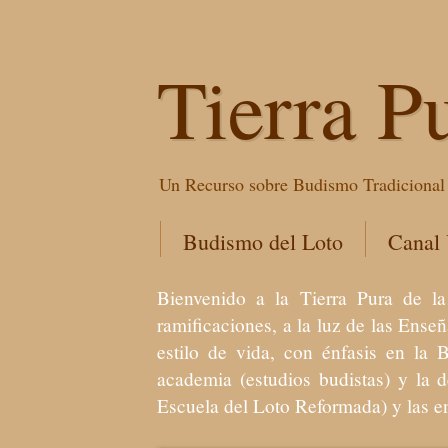
Tierra P
Un Recurso sobre Budismo Tradicional 
Budismo del Loto
Canal
Bienvenido a la Tierra Pura de
ramificaciones, a la luz de las Ens
estilo de vida, con énfasis en la 
academia (estudios budistas) y la 
Escuela del Loto Reformada) y las 