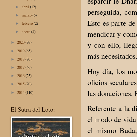
esparcir le Dhar
abril
(12)
►
perseguida, co
marzo
(6)
►
Esto es parte de
febrero
(2)
►
enero
(4)
mendicar y comen
►
2020
(99)
y con ello, lleg
►
2019
(65)
►
más necesitados
2018
(70)
►
2017
(40)
►
Hoy día, los mon
2016
(23)
►
oficios seculare
2015
(70)
►
las donaciones.
2014
(110)
►
Referente a la d
El Sutra del Loto:
el modo de vida 
el mismo Buda, 