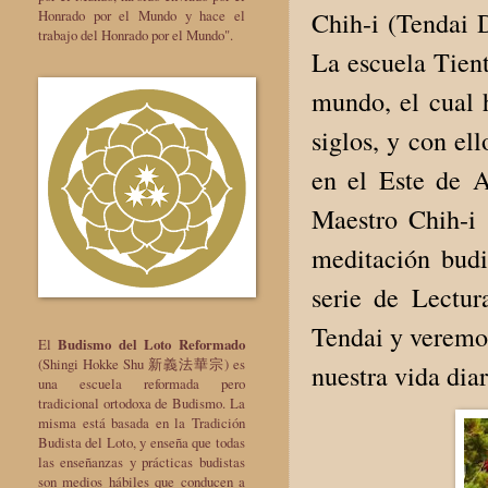
Chih-i (Tendai D
Honrado por el Mundo y hace el
trabajo del Honrado por el Mundo".
La escuela Tient
mundo, el cual h
siglos, y con e
en el Este de A
Maestro Chih-i 
meditación budi
serie de Lectur
Tendai y veremos
El
Budismo del Loto Reformado
(Shingi Hokke Shu 新義法華宗) es
nuestra vida diar
una escuela reformada pero
tradicional ortodoxa de Budismo. La
misma está basada en la Tradición
Budista del Loto, y enseña que todas
las enseñanzas y prácticas budistas
son medios hábiles que conducen a