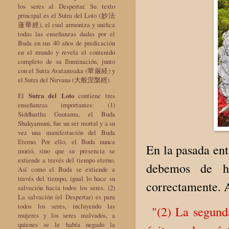
los seres al Despertar. Su texto
principal es el Sutra del Loto (妙法
蓮華經), el cual armoniza y unifica
todas las enseñanzas dadas por el
Buda en sus 40 años de predicación
en el mundo y revela el contenido
completo de su Iluminación, junto
con el Sutra Avatamsaka (華厳経) y
el Sutra del Nirvana (大般涅槃經).
El
Sutra del Loto
contiene tres
enseñanzas importantes: (1)
Siddhartha Gautama, el Buda
Shakyamuni, fue un ser mortal y a su
vez una manifestación del Buda
Eterno. Por ello, el Buda nunca
En la pasada ent
murió, sino que su presencia se
extiende a través del tiempo eterno.
debemos de ha
Así como el Buda se extiende a
través del tiempo, igual lo hace su
correctamente. A
salvación hacia todos los seres. (2)
La salvación (el Despertar) es para
todos los seres, incluyendo las
"(2) La segund
mujeres y los seres malvados, a
quienes se le había negado la