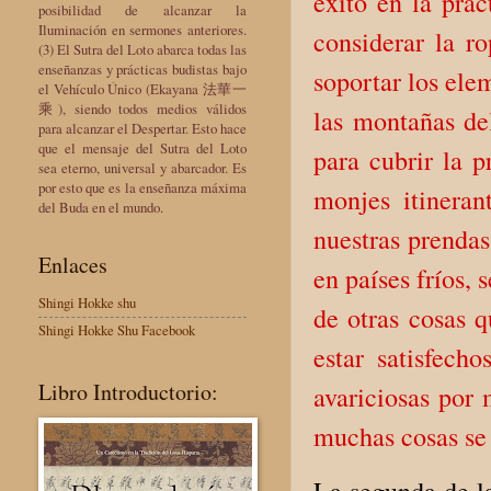
éxito en la prá
posibilidad de alcanzar la
Iluminación en sermones anteriores.
considerar la ro
(3) El Sutra del Loto abarca todas las
enseñanzas y prácticas budistas bajo
soportar los ele
el Vehículo Único (Ekayana 法華一
乘), siendo todos medios válidos
las montañas de
para alcanzar el Despertar. Esto hace
que el mensaje del Sutra del Loto
para cubrir la 
sea eterno, universal y abarcador. Es
por esto que es la enseñanza máxima
monjes itinera
del Buda en el mundo.
nuestras prendas
Enlaces
en países fríos,
Shingi Hokke shu
de otras cosas q
Shingi Hokke Shu Facebook
estar satisfech
Libro Introductorio:
avariciosas por 
muchas cosas se 
La segunda de l