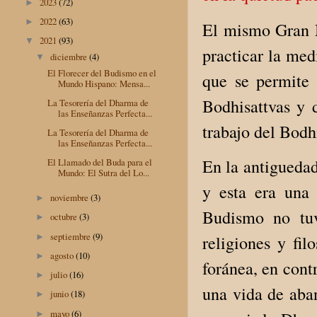
2023
(72)
►
2022
(63)
►
El mismo Gran 
2021
(93)
▼
practicar la med
diciembre
(4)
▼
El Florecer del Budismo en el
que se permite 
Mundo Hispano: Mensa...
Bodhisattvas y 
La Tesorería del Dharma de
las Enseñanzas Perfecta...
trabajo del Bodh
La Tesorería del Dharma de
las Enseñanzas Perfecta...
En la antiguedad
El Llamado del Buda para el
Mundo: El Sutra del Lo...
y esta era una 
noviembre
(3)
►
Budismo no tuv
octubre
(3)
►
septiembre
(9)
►
religiones y fi
agosto
(10)
►
foránea, en cont
julio
(16)
►
una vida de aban
junio
(18)
►
mayo
(6)
►