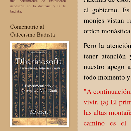
una herramienta de instrucción
necesaria en la doctrina y la fe
el gobierno. E
budista.
monjes vistan r
Comentario al
orden monástica
Catecismo Budista
Pero la atenció
tener atención
nuestro apego a
todo momento y 
"A continuación,
vivir. (a) El pr
las altas montañ
camino es el 