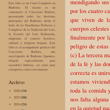
mendigando sus a
Este libro es un Curso Completo en
Budismo. El mismo es un
por los cuatro c
comentario al Catecismo Budista,
presentando todas las doctrinas
que viven de la
principales del Budismo, desde el
lente de las Enseñanzas Perfectas y
cuerpos celestes
Completas de la Tradición del Loto,
la Escuela del Loto Reformada,
finalmente por l
adaptadas al conexto histórico,
cultural y religioso hispano. Este
peligro de estas
libro es el acompañante perfecto del
Catecismo Budista, una
(c) La tercera m
enciclopedia de Budismo Japonées,
dirigida especialmente para
de la fe y las d
sacerdotes budistas, así como para
catequistas como catecúmenos.
correcta es unir
estamos viviend
Archivo
toda la comida y
2026
(134)
►
2025
(268)
nos falta algun
►
2024
(124)
►
en la quietud pa