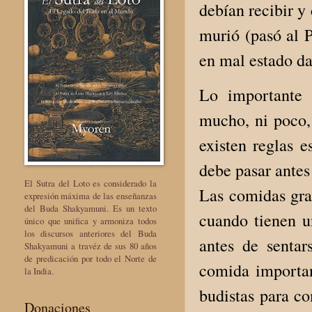
debían recibir y
murió (pasó al P
en mal estado da
Lo importante 
mucho, ni poco,
existen reglas 
debe pasar antes
El Sutra del Loto es considerado la
Las comidas gra
expresión máxima de las enseñanzas
del Buda Shakyamuni. Es un texto
cuando tienen u
único que unifica y armoniza todos
los discursos anteriores del Buda
antes de senta
Shakyamuni a travéz de sus 80 años
de predicación por todo el Norte de
comida important
la India.
budistas para co
Donaciones