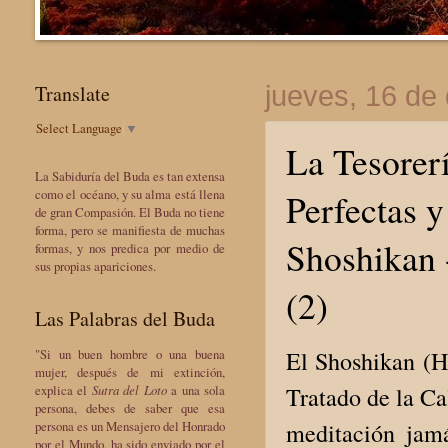
Translate
jueves, 16 de
Select Language
▼
La Tesorer
La Sabiduría del Buda es tan extensa
Perfectas 
como el océano, y su alma está llena
de gran Compasión. El Buda no tiene
forma, pero se manifiesta de muchas
Shoshikan 
formas, y nos predica por medio de
sus propias apariciones.
(2)
Las Palabras del Buda
El Shoshikan (H
"Si un buen hombre o una buena
mujer, después de mi extinción,
Tratado de la Ca
explica el
Sutra del Loto
a una sola
persona, debes de saber que esa
meditación jam
persona es un Mensajero del Honrado
por el Mundo, ha sido enviado por el