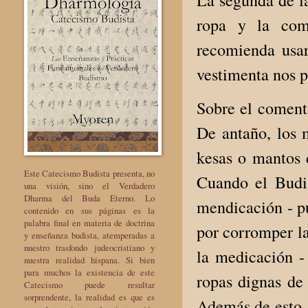
ropa y la com
recomienda usar
vestimenta nos p
Sobre el comenta
De antaño, los 
kesas o mantos 
Este Catecismo Budista presenta, no
Cuando el Budis
una visión, sino el Verdadero
Dharma del Buda Eterno. Lo
mendicación - pu
contenido en sus páginas es la
palabra final en materia de doctrina
por corromper la
y enseñanza budista, atemperadas a
nuestro trasfondo judeocristiano y
la medicación -
nuestra realidad hispana. Si bien
para muchos la existencia de este
ropas dignas de 
Catecismo puede resultar
sorprendente, la realidad es que es
Además de esto, 